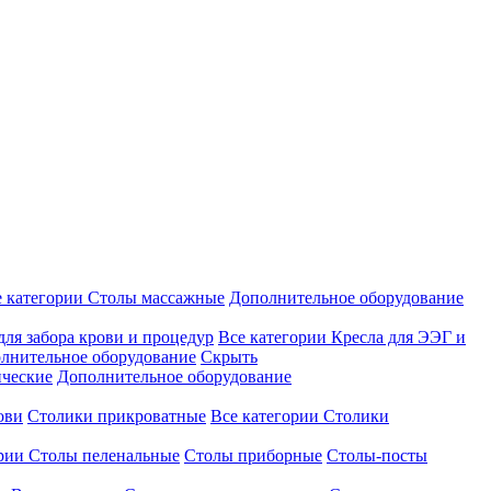
е категории
Столы массажные
Дополнительное оборудование
для забора крови и процедур
Все категории
Кресла для ЭЭГ и
лнительное оборудование
Скрыть
ические
Дополнительное оборудование
ови
Столики прикроватные
Все категории
Столики
ории
Столы пеленальные
Столы приборные
Столы-посты