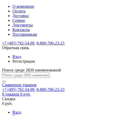
О компании
Восстановление
Обратная
Вход
Регистрация
Оплата
пароля
связь
На
Доставка
вашу
Сервис
почту
Только
Только
Документы
test@example.com
для
для
Ваше
Введите
Заполните
отправлена
Контакты
ИП
ИП
новый
Пароль
На
сообщение
ссылка.
форму.
и
и
Поставщикам
пароль
успешно
вашу
успешно
юр.
юр.
Перейдите
лиц
лиц
отправлено.
восстановлен
почту
+7 (495) 792-54-99
,
8-800-700-23-23
Мы
по
test@test.ru
ней
Обратная связь
отправим
для
отправлена
вам
завершения
Вход
ссылка.
регистрации.
ссылку
Регистрация
Войти
на
указанный
Поиск среди 2820 наименований
Перейдите
Сообщение
Ок
электронный
по
адрес,
ней
Сравнение
товаров
перейдя
для
+7 (495) 792-54-99
,
8-800-700-23-23
по
смены
Запомнить
Забыли
0
товаров
0 руб.
которой
пароля.
меня
пароль?
Скидка
Сменить
вы
0 руб.
сможете
пароль
Войти
Я принимаю условия
задать
Вход
пользовательского