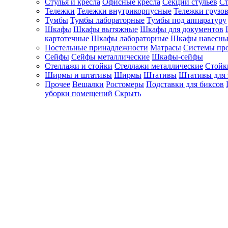
Стулья и кресла
Офисные кресла
Секции стульев
Ст
Тележки
Тележки внутрикорпусные
Тележки грузо
Тумбы
Тумбы лабораторные
Тумбы под аппаратуру
Шкафы
Шкафы вытяжные
Шкафы для документов
картотечные
Шкафы лабораторные
Шкафы навесны
Постельные принадлежности
Матрасы
Системы пр
Сейфы
Сейфы металлические
Шкафы-сейфы
Стеллажи и стойки
Стеллажи металлические
Стойк
Ширмы и штативы
Ширмы
Штативы
Штативы для 
Прочее
Вешалки
Ростомеры
Подставки для биксов
уборки помещений
Скрыть