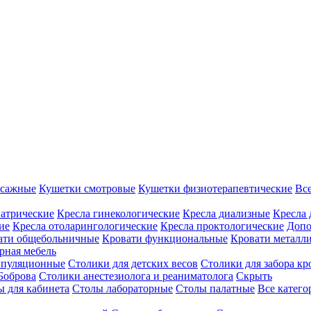
ссажные
Кушетки смотровые
Кушетки физиотерапевтические
Вс
иатрические
Кресла гинекологические
Кресла диализные
Кресла 
ие
Кресла отоларингологические
Кресла проктологические
Допо
ати общебольничные
Кровати функциональные
Кровати металл
рная мебель
ипуляционные
Столики для детских весов
Столики для забора кр
Боброва
Столики анестезиолога и реаниматолога
Скрыть
ы для кабинета
Столы лабораторные
Столы палатные
Все катег