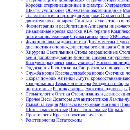
Коробки стерилизационные и фильтры
Ультразвуко
Шкафы сушильные
Облучатели бактерицидные
Мой
Травматология и ортопедия
Бандажи Стремена Пав
Зарегистрироваться
двигательного аппарата
Спицы для скелетного выт
Физиотерапия и реабилитация
Аппараты низкочаст
Инвалидные кресла-коляски
КВЧ-терапия
Комплекс
противопролежневые
Стулья санитарные
УВЧ тера
Функциональная диагностика
Динамометры
Пульс
Зачем
диагностики опорно-двигательного аппарата
Спиро
регистрироваться?
Хирургия
Светильники
Столы операционные
Стол
вен и допоборудование
Консоли
Лазеры хирургиче
Все
Коагуляторы (электрокоагуляторы)
Насосы шприце
покупки
Эндоскопия
Бронхоскопы
Гастроскопы и видеогаст
в
одном
Служба крови
Кресла для забора крови
Счетчики л
месте
Скорая помощь
Аптечки
Жгуты кровоостанавлива
Личный
холодильники
Термоконтейнеры
Укладки и наборы
менеджер
портативные
Рециркуляторы
Электрокардиографы
Стоматология
Оптика
Стерилизация и дезинфекция
Отслеживание
статуса
Прочее
Весы
Дозаторы для антисептиков
Лампы-л
заказа
Иммобилизация
Матрасы вакуумные
Носилки
Повя
Шины транспортные
Щиты спинальные
Скрыть
Проктология
Кресла проктологические
Рентгенология
Негатоскопы