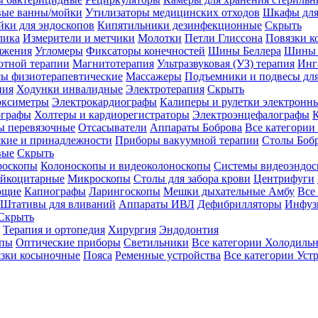
вые ванны/мойки
Утилизаторы медицинских отходов
Шкафы для
ки для эндоскопов
Кипятильники дезинфекционные
Скрыть
лика
Измерители и метчики
Молотки
Петли Глиссона
Повязки к
яжения
Угломеры
Фиксаторы конечностей
Шины Беллера
Шины 
отной терапии
Магнитотерапия
Ультразвуковая (УЗ) терапия
Инг
ы физиотерапевтические
Массажеры
Подъемники и подвесы дл
пия
Ходунки инвалидные
Электротерапия
Скрыть
оксиметры
Электрокардиографы
Калиперы и рулетки электронн
графы
Холтеры и кардиорегистраторы
Электроэнцефалографы
К
ы перевязочные
Отсасыватели
Аппараты Боброва
Все категории
ские и принадлежности
Приборы вакуумной терапии
Столы Боб
вые
Скрыть
роскопы
Колоноскопы и видеоколоноскопы
Системы видеоэндос
ейкоцитарные
Микроскопы
Столы для забора крови
Центрифуги
ющие
Капнографы
Ларингоскопы
Мешки дыхательные Амбу
Все
Штативы для вливаний
Аппараты ИВЛ
Дефибрилляторы
Инфуз
Скрыть
Терапия и ортопедия
Хирургия
Эндодонтия
упы
Оптические приборы
Светильники
Все категории
Холодильн
зки косыночные
Пояса
Ременные устройства
Все категории
Уст