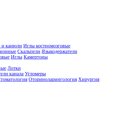
 и канюли
Иглы костномозговые
ционные
Скальпели
Языкодержатели
совые
Иглы
Камертоны
ные
Лотки
ели канала
Угломеры
томатология
Оториноларингология
Хирургия