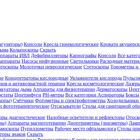
агуляторы)
Консоли
Кресла гинекологические
Кровати акушерск
дыма
Кольпоскопы
Скрыть
ппараты ИВЛ
Дефибрилляторы
Капнографы
Консоли
Все катег
 аппараты
Насосы инфузионные
Светильники
Расходные матери
атоскопы
Молоточки неврологические
Стетоскопы
Тонометры и
ые
Концентраторы кислородные
Увлажнители кислорода
Пульсо
ния и антивозрастной терапии
Кресла косметологические
Лазер
акуаторы дыма
Аппараты для физиотерапии
Дерматоскопы
Цент
остаты
Центрифуги
PH-метры
Все категории
Аспираторы
Боксы
копы)
Счётчики
Фотометры и спектрофотометры
Холодильники 
и фототерапевтические
Отсасыватели
Столы для санитарной обр
оры диагностические
Налобные осветители и рефлекторы
Отоск
ры)
Аппараты магнитотерапии
Диоптриметры (линзметры)
Ламп
ьмоскопы
Пупиллометры
Рабочее место офтальмолога
Столы пр
торы знаков
Скрыть
 бактерицидные
Рециркуляторы
Камеры для хранения стериль