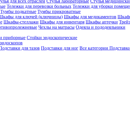
улья для всех отраслей
Стулья лабораторные
Стулья медицински
вые
Тележки для перевозки больных
Тележки для уборки помещ
Тумбы подкатные
Тумбы прикроватные
Шкафы для ключей (ключницы)
Шкафы для медикаментов
Шкафы
е
Шкафы-стеллажи
Шкафы для инвентаря
Шкафы аптечки
Трей
отивопролежневые
Чехлы на матрасы
Одеяла и пододеяльники
и приборные
Стойки эндоскопические
эндоскопов
Подставки для тазов
Подставки для ног
Все категории
Подставки