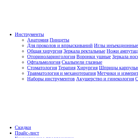
Инструменты
Анатомия
Пинцеты
Для проколов и впрыскиваний
Иглы инъекционные
Общая хирургия
Зеркала ректальные
Ножи ампута
Оториноларингология
Воронки ушные
Зеркала но
Офтальмология
Скальпели глазные
Стоматология
Терапия
Хирургия
Шприцы карпуль
Травматология и механотерапия
Метчики и измерит
Наборы инструментов
Акушерство и гинекология
С
Скидки
Прайс-лист