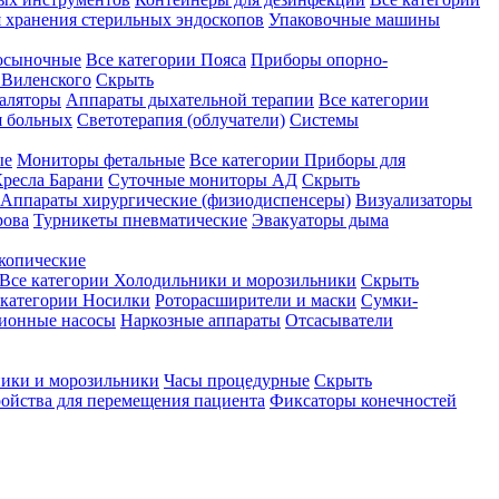
 хранения стерильных эндоскопов
Упаковочные машины
осыночные
Все категории
Пояса
Приборы опорно-
Виленского
Скрыть
аляторы
Аппараты дыхательной терапии
Все категории
я больных
Светотерапия (облучатели)
Системы
ые
Мониторы фетальные
Все категории
Приборы для
ресла Барани
Суточные мониторы АД
Скрыть
Аппараты хирургические (физиодиспенсеры)
Визуализаторы
рова
Турникеты пневматические
Эвакуаторы дыма
копические
Все категории
Холодильники и морозильники
Скрыть
 категории
Носилки
Роторасширители и маски
Сумки-
ионные насосы
Наркозные аппараты
Отсасыватели
ики и морозильники
Часы процедурные
Скрыть
ройства для перемещения пациента
Фиксаторы конечностей