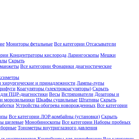
ие
Мониторы фетальные
Все категории
Отсасыватели
ории
Концентраторы кислорода
Ларингоскопы
Мешки
алы
Скрыть
 манжеты
Все категории
Фонарики диагностические
ксиметры
ы хирургические и принадлежности
Лампы-лупы
рифуги
Коагуляторы (электрокоагуляторы)
Скрыть
 для ПЦР-диагностики
Весы
Встряхиватели
Дозаторы и
и морозильники
Шкафы сушильные
Штативы
Скрыть
аботки
Устройства обогрева новорожденных
Все категории
опы
Все категории
ЛОР-комбайны (установки)
Скрыть
ы щелевые
Монобиноскопы
Все категории
Наборы пробных
иборные
Тонометры внутриглазного давления
ных инструментов
Контейнеры для дезинфекции
Все категории