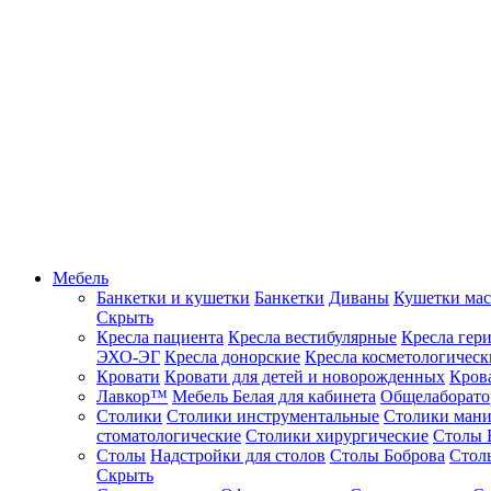
Мебель
Банкетки и кушетки
Банкетки
Диваны
Кушетки ма
Скрыть
Кресла пациента
Кресла вестибулярные
Кресла гер
ЭХО-ЭГ
Кресла донорские
Кресла косметологическ
Кровати
Кровати для детей и новорожденных
Кров
Лавкор™
Мебель Белая для кабинета
Общелаборато
Столики
Столики инструментальные
Столики ман
стоматологические
Столики хирургические
Столы 
Столы
Надстройки для столов
Столы Боброва
Стол
Скрыть