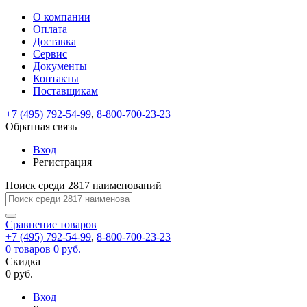
О компании
Восстановление
Обратная
Вход
Регистрация
Оплата
пароля
связь
На
Доставка
вашу
Сервис
почту
Только
Только
Документы
test@example.com
для
для
Ваше
Введите
Заполните
отправлена
ИП
ИП
Контакты
новый
Пароль
На
сообщение
форму.
ссылка.
и
и
пароль
Поставщикам
успешно
вашу
успешно
юр.
юр.
Перейдите
отправлено.
лиц
лиц
восстановлен
почту
Мы
+7 (495) 792-54-99
,
8-800-700-23-23
по
test@test.ru
ней
отправим
Обратная связь
для
отправлена
вам
завершения
ссылка.
Вход
регистрации.
ссылку
Регистрация
Войти
на
указанный
Перейдите
Сообщение
Поиск среди 2817 наименований
Ок
электронный
по
адрес,
ней
перейдя
Сравнение
для
товаров
по
+7 (495) 792-54-99
,
8-800-700-23-23
смены
Запомнить
Забыли
0
товаров
которой
0 руб.
пароля.
меня
пароль?
Сменить
Скидка
вы
0 руб.
сможете
пароль
Я принимаю условия
Войти
задать
пользовательского
Вход
новый
соглашения
и