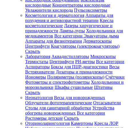
кислородные
Концентраторы кислородные
Увлажнители кислорода
Пульсоксиметры
Косметология и дерматология
Аппараты для
Зарегистрироваться
похудения и антивозрастной терапии
Кресла
косметологические
Лазеры хирургические и
принадлежности
Лампы-лупы
Холодильники для
медикаментов
Все категории
Эвакуаторы дыма
Аппараты для физиотерапии
Дерматоскопы
Зачем
Центрифуги
Коагуляторы (электрокоагуляторы)
регистрироваться?
Скрыть
Лаборатория
Аквадистилляторы
Микроскопы
Все
Термостаты
Центрифуги
PH-метры
Все категории
покупки
в
Аспираторы
Боксы для ПЦР-диагностики
Весы
одном
Встряхиватели
Дозаторы и принадлежности
месте
Иономеры
Поляриметры (полярископы)
Счётчики
Личный
Фотометры и спектрофотометры
Холодильники и
менеджер
морозильники
Шкафы сушильные
Штативы
Отслеживание
Скрыть
статуса
Неонатология
Весы для новорожденных
заказа
Облучатели фототерапевтические
Отсасыватели
Столы для санитарной обработки
Устройства
обогрева новорожденных
Все категории
Ростомеры детские
Скрыть
Оториноларингология
Камертоны
Кресла ЛОР