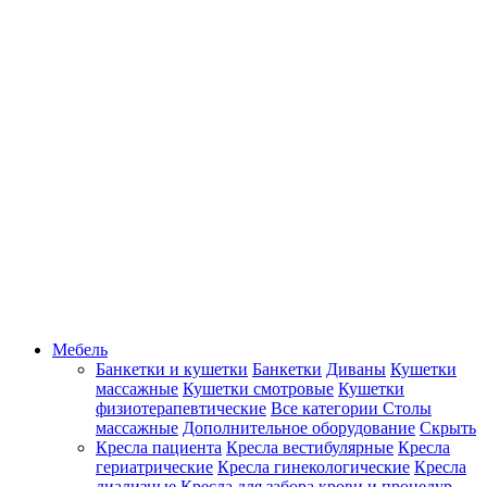
Мебель
Банкетки и кушетки
Банкетки
Диваны
Кушетки
массажные
Кушетки смотровые
Кушетки
физиотерапевтические
Все категории
Столы
массажные
Дополнительное оборудование
Скрыть
Кресла пациента
Кресла вестибулярные
Кресла
гериатрические
Кресла гинекологические
Кресла
диализные
Кресла для забора крови и процедур