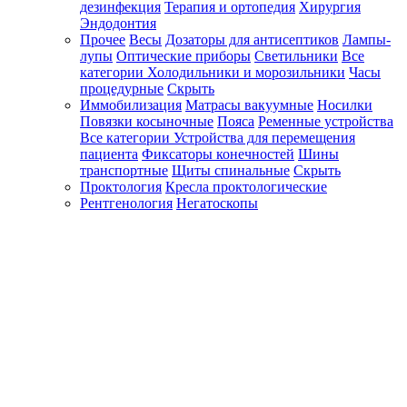
дезинфекция
Терапия и ортопедия
Хирургия
Эндодонтия
Прочее
Весы
Дозаторы для антисептиков
Лампы-
лупы
Оптические приборы
Светильники
Все
категории
Холодильники и морозильники
Часы
процедурные
Скрыть
Иммобилизация
Матрасы вакуумные
Носилки
Повязки косыночные
Пояса
Ременные устройства
Все категории
Устройства для перемещения
пациента
Фиксаторы конечностей
Шины
транспортные
Щиты спинальные
Скрыть
Проктология
Кресла проктологические
Рентгенология
Негатоскопы