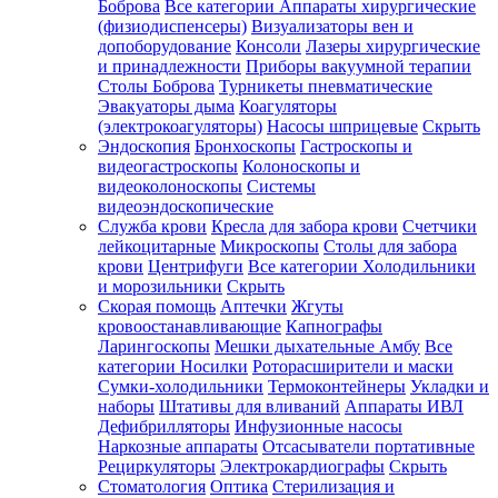
Боброва
Все категории
Аппараты хирургические
(физиодиспенсеры)
Визуализаторы вен и
допоборудование
Консоли
Лазеры хирургические
и принадлежности
Приборы вакуумной терапии
Столы Боброва
Турникеты пневматические
Эвакуаторы дыма
Коагуляторы
(электрокоагуляторы)
Насосы шприцевые
Скрыть
Эндоскопия
Бронхоскопы
Гастроскопы и
видеогастроскопы
Колоноскопы и
видеоколоноскопы
Системы
видеоэндоскопические
Служба крови
Кресла для забора крови
Счетчики
лейкоцитарные
Микроскопы
Столы для забора
крови
Центрифуги
Все категории
Холодильники
и морозильники
Скрыть
Скорая помощь
Аптечки
Жгуты
кровоостанавливающие
Капнографы
Ларингоскопы
Мешки дыхательные Амбу
Все
категории
Носилки
Роторасширители и маски
Сумки-холодильники
Термоконтейнеры
Укладки и
наборы
Штативы для вливаний
Аппараты ИВЛ
Дефибрилляторы
Инфузионные насосы
Наркозные аппараты
Отсасыватели портативные
Рециркуляторы
Электрокардиографы
Скрыть
Стоматология
Оптика
Стерилизация и