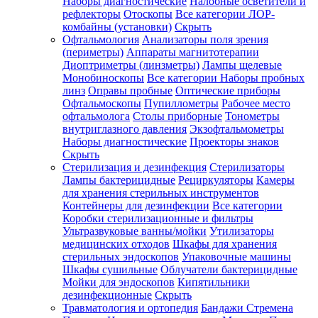
Наборы диагностические
Налобные осветители и
рефлекторы
Отоскопы
Все категории
ЛОР-
комбайны (установки)
Скрыть
Офтальмология
Анализаторы поля зрения
(периметры)
Аппараты магнитотерапии
Диоптриметры (линзметры)
Лампы щелевые
Монобиноскопы
Все категории
Наборы пробных
линз
Оправы пробные
Оптические приборы
Офтальмоскопы
Пупиллометры
Рабочее место
офтальмолога
Столы приборные
Тонометры
внутриглазного давления
Экзофтальмометры
Наборы диагностические
Проекторы знаков
Скрыть
Стерилизация и дезинфекция
Стерилизаторы
Лампы бактерицидные
Рециркуляторы
Камеры
для хранения стерильных инструментов
Контейнеры для дезинфекции
Все категории
Коробки стерилизационные и фильтры
Ультразвуковые ванны/мойки
Утилизаторы
медицинских отходов
Шкафы для хранения
стерильных эндоскопов
Упаковочные машины
Шкафы сушильные
Облучатели бактерицидные
Мойки для эндоскопов
Кипятильники
дезинфекционные
Скрыть
Травматология и ортопедия
Бандажи Стремена