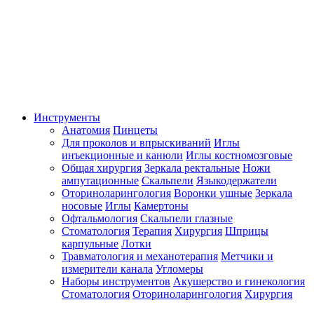
Инструменты
Анатомия
Пинцеты
Для проколов и впрыскиваний
Иглы
инъекционные и канюли
Иглы костномозговые
Общая хирургия
Зеркала ректальные
Ножи
ампутационные
Скальпели
Языкодержатели
Оториноларингология
Воронки ушные
Зеркала
носовые
Иглы
Камертоны
Офтальмология
Скальпели глазные
Стоматология
Терапия
Хирургия
Шприцы
карпульные
Лотки
Травматология и механотерапия
Метчики и
измерители канала
Угломеры
Наборы инструментов
Акушерство и гинекология
Стоматология
Оториноларингология
Хирургия