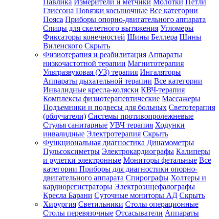
Павлика
Измерители и метчики
Молотки
Петли
Глиссона
Повязки косыночные
Все категории
Пояса
Приборы опорно-двигательного аппарата
Спицы для скелетного вытяжения
Угломеры
Фиксаторы конечностей
Шины Беллера
Шины
Виленского
Скрыть
Физиотерапия и реабилитация
Аппараты
низкочастотной терапии
Магнитотерапия
Ультразвуковая (УЗ) терапия
Ингаляторы
Аппараты дыхательной терапии
Все категории
Инвалидные кресла-коляски
КВЧ-терапия
Комплексы физиотерапевтические
Массажеры
Подъемники и подвесы для больных
Светотерапия
(облучатели)
Системы противопролежневые
Стулья санитарные
УВЧ терапия
Ходунки
инвалидные
Электротерапия
Скрыть
Функциональная диагностика
Динамометры
Пульсоксиметры
Электрокардиографы
Калиперы
и рулетки электронные
Мониторы фетальные
Все
категории
Приборы для диагностики опорно-
двигательного аппарата
Спирографы
Холтеры и
кардиорегистраторы
Электроэнцефалографы
Кресла Барани
Суточные мониторы АД
Скрыть
Хирургия
Светильники
Столы операционные
Столы перевязочные
Отсасыватели
Аппараты