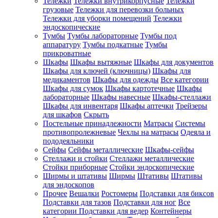
Тележки
Тележки внутрикорпусные
Тележки
грузовые
Тележки для перевозки больных
Тележки для уборки помещений
Тележки
эндоскопические
Тумбы
Тумбы лабораторные
Тумбы под
аппаратуру
Тумбы подкатные
Тумбы
прикроватные
Шкафы
Шкафы вытяжные
Шкафы для документов
Шкафы для ключей (ключницы)
Шкафы для
медикаментов
Шкафы для одежды
Все категории
Шкафы для сумок
Шкафы картотечные
Шкафы
лабораторные
Шкафы навесные
Шкафы-стеллажи
Шкафы для инвентаря
Шкафы аптечки
Трейзеры
для шкафов
Скрыть
Постельные принадлежности
Матрасы
Системы
противопролежневые
Чехлы на матрасы
Одеяла и
пододеяльники
Сейфы
Сейфы металлические
Шкафы-сейфы
Стеллажи и стойки
Стеллажи металлические
Стойки приборные
Стойки эндоскопические
Ширмы и штативы
Ширмы
Штативы
Штативы
для эндоскопов
Прочее
Вешалки
Ростомеры
Подставки для биксов
Подставки для тазов
Подставки для ног
Все
категории
Подставки для ведер
Контейнеры