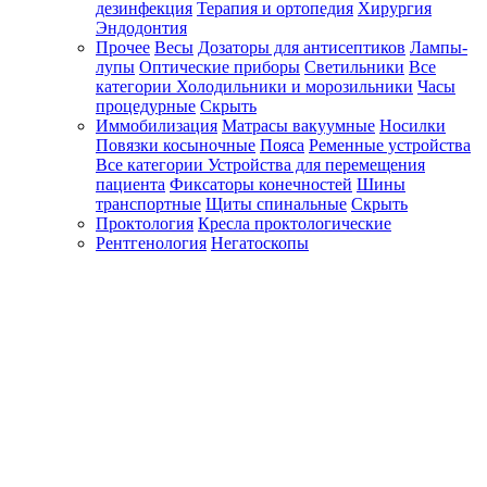
дезинфекция
Терапия и ортопедия
Хирургия
Эндодонтия
Прочее
Весы
Дозаторы для антисептиков
Лампы-
лупы
Оптические приборы
Светильники
Все
категории
Холодильники и морозильники
Часы
процедурные
Скрыть
Иммобилизация
Матрасы вакуумные
Носилки
Повязки косыночные
Пояса
Ременные устройства
Все категории
Устройства для перемещения
пациента
Фиксаторы конечностей
Шины
транспортные
Щиты спинальные
Скрыть
Проктология
Кресла проктологические
Рентгенология
Негатоскопы