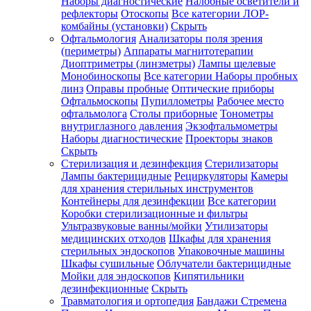
Наборы диагностические
Налобные осветители и
рефлекторы
Отоскопы
Все категории
ЛОР-
комбайны (установки)
Скрыть
Офтальмология
Анализаторы поля зрения
(периметры)
Аппараты магнитотерапии
Диоптриметры (линзметры)
Лампы щелевые
Монобиноскопы
Все категории
Наборы пробных
линз
Оправы пробные
Оптические приборы
Офтальмоскопы
Пупиллометры
Рабочее место
офтальмолога
Столы приборные
Тонометры
внутриглазного давления
Экзофтальмометры
Наборы диагностические
Проекторы знаков
Скрыть
Стерилизация и дезинфекция
Стерилизаторы
Лампы бактерицидные
Рециркуляторы
Камеры
для хранения стерильных инструментов
Контейнеры для дезинфекции
Все категории
Коробки стерилизационные и фильтры
Ультразвуковые ванны/мойки
Утилизаторы
медицинских отходов
Шкафы для хранения
стерильных эндоскопов
Упаковочные машины
Шкафы сушильные
Облучатели бактерицидные
Мойки для эндоскопов
Кипятильники
дезинфекционные
Скрыть
Травматология и ортопедия
Бандажи Стремена