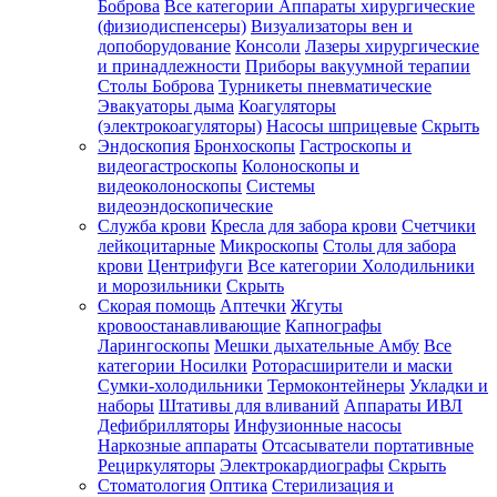
Боброва
Все категории
Аппараты хирургические
(физиодиспенсеры)
Визуализаторы вен и
допоборудование
Консоли
Лазеры хирургические
и принадлежности
Приборы вакуумной терапии
Столы Боброва
Турникеты пневматические
Эвакуаторы дыма
Коагуляторы
(электрокоагуляторы)
Насосы шприцевые
Скрыть
Эндоскопия
Бронхоскопы
Гастроскопы и
видеогастроскопы
Колоноскопы и
видеоколоноскопы
Системы
видеоэндоскопические
Служба крови
Кресла для забора крови
Счетчики
лейкоцитарные
Микроскопы
Столы для забора
крови
Центрифуги
Все категории
Холодильники
и морозильники
Скрыть
Скорая помощь
Аптечки
Жгуты
кровоостанавливающие
Капнографы
Ларингоскопы
Мешки дыхательные Амбу
Все
категории
Носилки
Роторасширители и маски
Сумки-холодильники
Термоконтейнеры
Укладки и
наборы
Штативы для вливаний
Аппараты ИВЛ
Дефибрилляторы
Инфузионные насосы
Наркозные аппараты
Отсасыватели портативные
Рециркуляторы
Электрокардиографы
Скрыть
Стоматология
Оптика
Стерилизация и