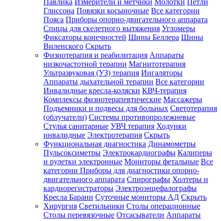
Павлика
Измерители и метчики
Молотки
Петли
Глиссона
Повязки косыночные
Все категории
Пояса
Приборы опорно-двигательного аппарата
Спицы для скелетного вытяжения
Угломеры
Фиксаторы конечностей
Шины Беллера
Шины
Виленского
Скрыть
Физиотерапия и реабилитация
Аппараты
низкочастотной терапии
Магнитотерапия
Ультразвуковая (УЗ) терапия
Ингаляторы
Аппараты дыхательной терапии
Все категории
Инвалидные кресла-коляски
КВЧ-терапия
Комплексы физиотерапевтические
Массажеры
Подъемники и подвесы для больных
Светотерапия
(облучатели)
Системы противопролежневые
Стулья санитарные
УВЧ терапия
Ходунки
инвалидные
Электротерапия
Скрыть
Функциональная диагностика
Динамометры
Пульсоксиметры
Электрокардиографы
Калиперы
и рулетки электронные
Мониторы фетальные
Все
категории
Приборы для диагностики опорно-
двигательного аппарата
Спирографы
Холтеры и
кардиорегистраторы
Электроэнцефалографы
Кресла Барани
Суточные мониторы АД
Скрыть
Хирургия
Светильники
Столы операционные
Столы перевязочные
Отсасыватели
Аппараты