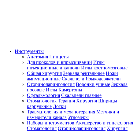
Инструменты
Анатомия
Пинцеты
Для проколов и впрыскиваний
Иглы
инъекционные и канюли
Иглы костномозговые
Общая хирургия
Зеркала ректальные
Ножи
ампутационные
Скальпели
Языкодержатели
Оториноларингология
Воронки ушные
Зеркала
носовые
Иглы
Камертоны
Офтальмология
Скальпели глазные
Стоматология
Терапия
Хирургия
Шприцы
карпульные
Лотки
Травматология и механотерапия
Метчики и
измерители канала
Угломеры
Наборы инструментов
Акушерство и гинекология
Стоматология
Оториноларингология
Хирургия