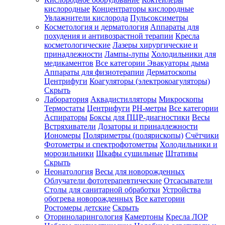
кислородные
Концентраторы кислородные
Увлажнители кислорода
Пульсоксиметры
Косметология и дерматология
Аппараты для
Зарегистрироваться
похудения и антивозрастной терапии
Кресла
косметологические
Лазеры хирургические и
принадлежности
Лампы-лупы
Холодильники для
медикаментов
Все категории
Эвакуаторы дыма
Аппараты для физиотерапии
Дерматоскопы
Зачем
Центрифуги
Коагуляторы (электрокоагуляторы)
регистрироваться?
Скрыть
Лаборатория
Аквадистилляторы
Микроскопы
Все
Термостаты
Центрифуги
PH-метры
Все категории
покупки
в
Аспираторы
Боксы для ПЦР-диагностики
Весы
одном
Встряхиватели
Дозаторы и принадлежности
месте
Иономеры
Поляриметры (полярископы)
Счётчики
Личный
Фотометры и спектрофотометры
Холодильники и
менеджер
морозильники
Шкафы сушильные
Штативы
Отслеживание
Скрыть
статуса
Неонатология
Весы для новорожденных
заказа
Облучатели фототерапевтические
Отсасыватели
Столы для санитарной обработки
Устройства
обогрева новорожденных
Все категории
Ростомеры детские
Скрыть
Оториноларингология
Камертоны
Кресла ЛОР