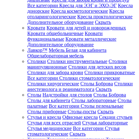
Все категории
Кресла для ЭЭГ и ЭХО-ЭГ
Кресла
донорские
Кресла косметологические
Кресла
отоларингологические
Кресла проктологические
Дополнительное оборудование
Скрыть
Кровати
Кровати для детей и новорожденных
Кровати общебольничные
Кровати
функциональные
Кровати металлические
Дополнительное оборудование
Лавкор™
Мебель Белая для кабинета
Общелабораторная мебель
Столики
Столики инструментальные
Столики
манипуляционные
Столики для детских весов
Столики для забора крови
Столики прикроватные
Все категории
Столики стоматологические
Столики хирургические
Столы Боброва
Столики
анестезиолога и реаниматолога
Скрыть
Столы
Надстройки для столов
Столы Боброва
Столы для кабинета
Столы лабораторные
Столы
палатные
Все категории
Столы пеленальные
Столы приборные
Столы-посты
Скрыть
Стулья и кресла
Офисные кресла
Секции стульев
Стулья для всех отраслей
Стулья лабораторные
Стулья медицинские
Все категории
Стулья
стоматологические
Скрыть