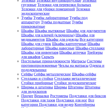
Тележки
Тележки внутрикорпусные
Тележки
грузовые
Тележки для перевозки больных
Тележки для уборки помещений
Тележки
эндоскопические
Тумбы
Тумбы лабораторные
Тумбы под
аппаратуру
Тумбы подкатные
Тумбы
прикроватные
Шкафы
Шкафы вытяжные
Шкафы для документов
Шкафы для ключей (ключницы)
Шкафы для
медикаментов
Шкафы для одежды
Все категории
Шкафы для сумок
Шкафы картотечные
Шкафы
лабораторные
Шкафы навесные
Шкафы-стеллажи
Шкафы для инвентаря
Шкафы аптечки
Трейзеры
для шкафов
Скрыть
Постельные принадлежности
Матрасы
Системы
противопролежневые
Чехлы на матрасы
Одеяла и
пододеяльники
Сейфы
Сейфы металлические
Шкафы-сейфы
Стеллажи и стойки
Стеллажи металлические
Стойки приборные
Стойки эндоскопические
Ширмы и штативы
Ширмы
Штативы
Штативы
для эндоскопов
Прочее
Вешалки
Ростомеры
Подставки для биксов
Подставки для тазов
Подставки для ног
Все
категории
Подставки для ведер
Контейнеры