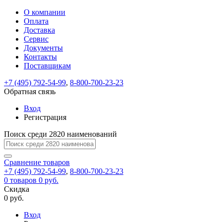
О компании
Восстановление
Обратная
Вход
Регистрация
Оплата
пароля
связь
На
Доставка
вашу
Сервис
почту
Только
Только
Документы
test@example.com
для
для
Ваше
Введите
Заполните
отправлена
ИП
ИП
Контакты
новый
Пароль
На
сообщение
форму.
ссылка.
и
и
пароль
Поставщикам
успешно
вашу
успешно
юр.
юр.
Перейдите
отправлено.
лиц
лиц
восстановлен
почту
Мы
+7 (495) 792-54-99
,
8-800-700-23-23
по
test@test.ru
ней
отправим
Обратная связь
для
отправлена
вам
завершения
ссылка.
Вход
регистрации.
ссылку
Регистрация
Войти
на
указанный
Перейдите
Сообщение
Поиск среди 2820 наименований
Ок
электронный
по
адрес,
ней
перейдя
Сравнение
для
товаров
по
+7 (495) 792-54-99
,
8-800-700-23-23
смены
Запомнить
Забыли
0
товаров
которой
0 руб.
пароля.
меня
пароль?
Сменить
Скидка
вы
0 руб.
сможете
пароль
Я принимаю условия
Войти
задать
пользовательского
Вход
новый
соглашения
и