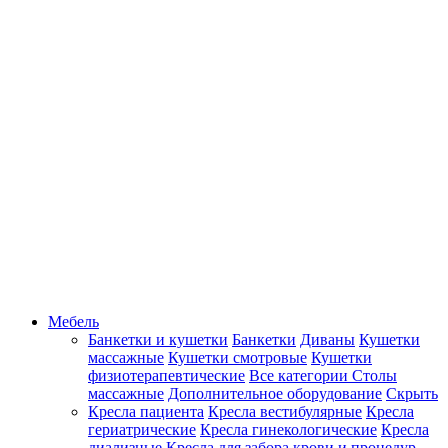
Мебель
Банкетки и кушетки
Банкетки
Диваны
Кушетки
массажные
Кушетки смотровые
Кушетки
физиотерапевтические
Все категории
Столы
массажные
Дополнительное оборудование
Скрыть
Кресла пациента
Кресла вестибулярные
Кресла
гериатрические
Кресла гинекологические
Кресла
диализные
Кресла для забора крови и процедур