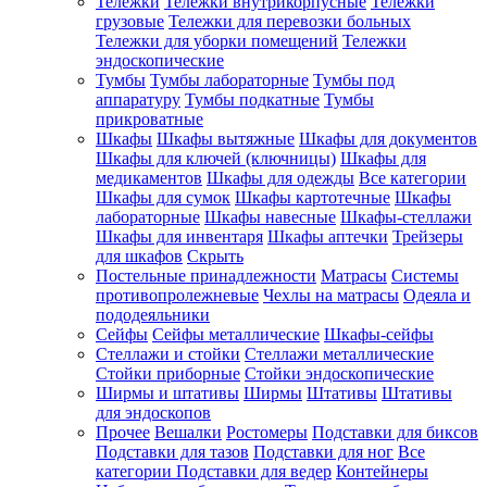
Тележки
Тележки внутрикорпусные
Тележки
грузовые
Тележки для перевозки больных
Тележки для уборки помещений
Тележки
эндоскопические
Тумбы
Тумбы лабораторные
Тумбы под
аппаратуру
Тумбы подкатные
Тумбы
прикроватные
Шкафы
Шкафы вытяжные
Шкафы для документов
Шкафы для ключей (ключницы)
Шкафы для
медикаментов
Шкафы для одежды
Все категории
Шкафы для сумок
Шкафы картотечные
Шкафы
лабораторные
Шкафы навесные
Шкафы-стеллажи
Шкафы для инвентаря
Шкафы аптечки
Трейзеры
для шкафов
Скрыть
Постельные принадлежности
Матрасы
Системы
противопролежневые
Чехлы на матрасы
Одеяла и
пододеяльники
Сейфы
Сейфы металлические
Шкафы-сейфы
Стеллажи и стойки
Стеллажи металлические
Стойки приборные
Стойки эндоскопические
Ширмы и штативы
Ширмы
Штативы
Штативы
для эндоскопов
Прочее
Вешалки
Ростомеры
Подставки для биксов
Подставки для тазов
Подставки для ног
Все
категории
Подставки для ведер
Контейнеры