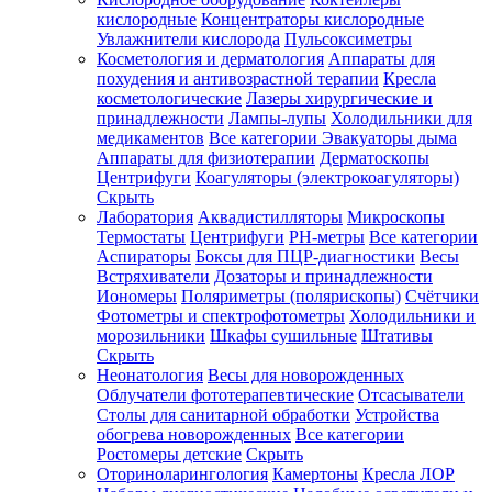
кислородные
Концентраторы кислородные
Увлажнители кислорода
Пульсоксиметры
Косметология и дерматология
Аппараты для
Зарегистрироваться
похудения и антивозрастной терапии
Кресла
косметологические
Лазеры хирургические и
принадлежности
Лампы-лупы
Холодильники для
медикаментов
Все категории
Эвакуаторы дыма
Аппараты для физиотерапии
Дерматоскопы
Зачем
Центрифуги
Коагуляторы (электрокоагуляторы)
регистрироваться?
Скрыть
Лаборатория
Аквадистилляторы
Микроскопы
Все
Термостаты
Центрифуги
PH-метры
Все категории
покупки
в
Аспираторы
Боксы для ПЦР-диагностики
Весы
одном
Встряхиватели
Дозаторы и принадлежности
месте
Иономеры
Поляриметры (полярископы)
Счётчики
Личный
Фотометры и спектрофотометры
Холодильники и
менеджер
морозильники
Шкафы сушильные
Штативы
Отслеживание
Скрыть
статуса
Неонатология
Весы для новорожденных
заказа
Облучатели фототерапевтические
Отсасыватели
Столы для санитарной обработки
Устройства
обогрева новорожденных
Все категории
Ростомеры детские
Скрыть
Оториноларингология
Камертоны
Кресла ЛОР