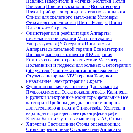
Павлика
Измерители и метчики
Молотки
Петли
Глиссона
Повязки косыночные
Все категории
Пояса
Приборы опорно-двигательного аппарата
Спицы для скелетного вытяжения
Угломеры
Фиксаторы конечностей
Шины Беллера
Шины
Виленского
Скрыть
Физиотерапия и реабилитация
Аппараты
низкочастотной терапии
Магнитотерапия
Ультразвуковая (УЗ) терапия
Ингаляторы
Аппараты дыхательной терапии
Все категории
Инвалидные кресла-коляски
КВЧ-терапия
Комплексы физиотерапевтические
Массажеры
Подъемники и подвесы для больных
Светотерапия
(облучатели)
Системы противопролежневые
Стулья санитарные
УВЧ терапия
Ходунки
инвалидные
Электротерапия
Скрыть
Функциональная диагностика
Динамометры
Пульсоксиметры
Электрокардиографы
Калиперы
и рулетки электронные
Мониторы фетальные
Все
категории
Приборы для диагностики опорно-
двигательного аппарата
Спирографы
Холтеры и
кардиорегистраторы
Электроэнцефалографы
Кресла Барани
Суточные мониторы АД
Скрыть
Хирургия
Светильники
Столы операционные
Столы перевязочные
Отсасыватели
Аппараты