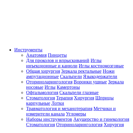
Инструменты
Анатомия
Пинцеты
Для проколов и впрыскиваний
Иглы
инъекционные и канюли
Иглы костномозговые
Общая хирургия
Зеркала ректальные
Ножи
ампутационные
Скальпели
Языкодержатели
Оториноларингология
Воронки ушные
Зеркала
носовые
Иглы
Камертоны
Офтальмология
Скальпели глазные
Стоматология
Терапия
Хирургия
Шприцы
карпульные
Лотки
Травматология и механотерапия
Метчики и
измерители канала
Угломеры
Наборы инструментов
Акушерство и гинекология
Стоматология
Оториноларингология
Хирургия