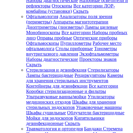
Наборы диагностические
Налобные осветители и
рефлекторы
Отоскопы
Все категории
ЛОР-
комбайны (установки)
Скрыть
Офтальмология
Анализаторы поля зрения
(периметры)
Аппараты магнитотерапии
Диоптриметры (линзметры)
Лампы щелевые
Монобиноскопы
Все категории
Наборы пробных
линз
Оправы пробные
Оптические приборы
Офтальмоскопы
Пупиллометры
Рабочее место
офтальмолога
Столы приборные
Тонометры
внутриглазного давления
Экзофтальмометры
Наборы диагностические
Проекторы знаков
Скрыть
Стерилизация и дезинфекция
Стерилизаторы
Лампы бактерицидные
Рециркуляторы
Камеры
для хранения стерильных инструментов
Контейнеры для дезинфекции
Все категории
Коробки стерилизационные и фильтры
Ультразвуковые ванны/мойки
Утилизаторы
медицинских отходов
Шкафы для хранения
стерильных эндоскопов
Упаковочные машины
Шкафы сушильные
Облучатели бактерицидные
Мойки для эндоскопов
Кипятильники
дезинфекционные
Скрыть
Травматология и ортопедия
Бандажи Стремена