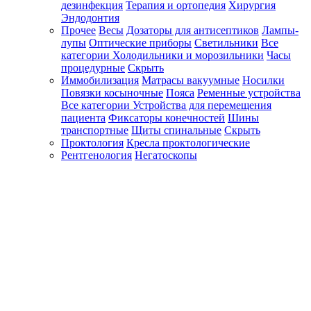
дезинфекция
Терапия и ортопедия
Хирургия
Эндодонтия
Прочее
Весы
Дозаторы для антисептиков
Лампы-
лупы
Оптические приборы
Светильники
Все
категории
Холодильники и морозильники
Часы
процедурные
Скрыть
Иммобилизация
Матрасы вакуумные
Носилки
Повязки косыночные
Пояса
Ременные устройства
Все категории
Устройства для перемещения
пациента
Фиксаторы конечностей
Шины
транспортные
Щиты спинальные
Скрыть
Проктология
Кресла проктологические
Рентгенология
Негатоскопы