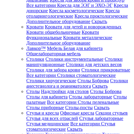
Все категории
Кресла для ЭЭГ и ЭХО-ЭГ
Кресла
донорские
Кресла косметологические
Кресла
отоларингологические
Кресла проктологические
Дополнительное оборудование
Скрыть
Кровати
Кровати для детей и новорожденных
Кровати общебольничные
Кровати
функциональные
Кровати металлические
Дополнительное оборудование
Лавкор™
Мебель Белая для кабинета
Общелабораторная мебель
Столики
Столики инструментальные
Столики
манипуляционные
Столики для детских весов
Столики для забора крови
Столики прикроватные
Все категории
Столики стоматологические
Столики хирургические
Столы Боброва
Столики
анестезиолога и реаниматолога
Скрыть
Столы
Надстройки для столов
Столы Боброва
Столы для кабинета
Столы лабораторные
Столы
палатные
Все категории
Столы пеленальные
Столы приборные
Столы-посты
Скрыть
Стулья и кресла
Офисные кресла
Секции стульев
Стулья для всех отраслей
Стулья лабораторные
Стулья медицинские
Все категории
Стулья
стоматологические
Скрыть