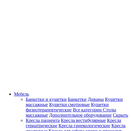
Мебель
Банкетки и кушетки
Банкетки
Диваны
Кушетки
массажные
Кушетки смотровые
Кушетки
физиотерапевтические
Все категории
Столы
массажные
Дополнительное оборудование
Скрыть
Кресла пациента
Кресла вестибулярные
Кресла
гериатрические
Кресла гинекологические
Кресла
диализные
Кресла для забора крови и процедур