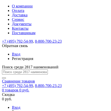
О компании
Восстановление
Обратная
Вход
Регистрация
Оплата
пароля
связь
На
Доставка
вашу
Сервис
почту
Только
Только
Документы
test@example.com
для
для
Ваше
Введите
Заполните
отправлена
ИП
ИП
Контакты
новый
Пароль
На
сообщение
форму.
ссылка.
и
и
пароль
Поставщикам
успешно
вашу
успешно
юр.
юр.
Перейдите
отправлено.
лиц
лиц
восстановлен
почту
Мы
+7 (495) 792-54-99
,
8-800-700-23-23
по
test@test.ru
ней
отправим
Обратная связь
для
отправлена
вам
завершения
ссылка.
Вход
регистрации.
ссылку
Регистрация
Войти
на
указанный
Перейдите
Сообщение
Поиск среди 2817 наименований
Ок
электронный
по
адрес,
ней
перейдя
Сравнение
для
товаров
по
+7 (495) 792-54-99
,
8-800-700-23-23
смены
Запомнить
Забыли
0
товаров
которой
0 руб.
пароля.
меня
пароль?
Сменить
Скидка
вы
0 руб.
сможете
пароль
Я принимаю условия
Войти
задать
пользовательского
Вход
новый
соглашения
и