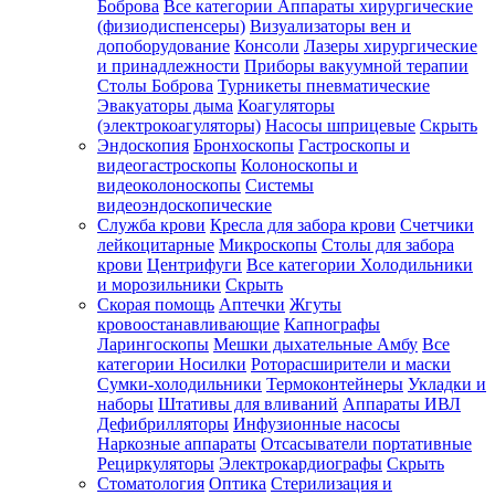
Боброва
Все категории
Аппараты хирургические
(физиодиспенсеры)
Визуализаторы вен и
допоборудование
Консоли
Лазеры хирургические
и принадлежности
Приборы вакуумной терапии
Столы Боброва
Турникеты пневматические
Эвакуаторы дыма
Коагуляторы
(электрокоагуляторы)
Насосы шприцевые
Скрыть
Эндоскопия
Бронхоскопы
Гастроскопы и
видеогастроскопы
Колоноскопы и
видеоколоноскопы
Системы
видеоэндоскопические
Служба крови
Кресла для забора крови
Счетчики
лейкоцитарные
Микроскопы
Столы для забора
крови
Центрифуги
Все категории
Холодильники
и морозильники
Скрыть
Скорая помощь
Аптечки
Жгуты
кровоостанавливающие
Капнографы
Ларингоскопы
Мешки дыхательные Амбу
Все
категории
Носилки
Роторасширители и маски
Сумки-холодильники
Термоконтейнеры
Укладки и
наборы
Штативы для вливаний
Аппараты ИВЛ
Дефибрилляторы
Инфузионные насосы
Наркозные аппараты
Отсасыватели портативные
Рециркуляторы
Электрокардиографы
Скрыть
Стоматология
Оптика
Стерилизация и