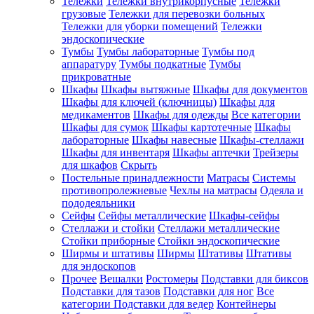
Тележки
Тележки внутрикорпусные
Тележки
грузовые
Тележки для перевозки больных
Тележки для уборки помещений
Тележки
эндоскопические
Тумбы
Тумбы лабораторные
Тумбы под
аппаратуру
Тумбы подкатные
Тумбы
прикроватные
Шкафы
Шкафы вытяжные
Шкафы для документов
Шкафы для ключей (ключницы)
Шкафы для
медикаментов
Шкафы для одежды
Все категории
Шкафы для сумок
Шкафы картотечные
Шкафы
лабораторные
Шкафы навесные
Шкафы-стеллажи
Шкафы для инвентаря
Шкафы аптечки
Трейзеры
для шкафов
Скрыть
Постельные принадлежности
Матрасы
Системы
противопролежневые
Чехлы на матрасы
Одеяла и
пододеяльники
Сейфы
Сейфы металлические
Шкафы-сейфы
Стеллажи и стойки
Стеллажи металлические
Стойки приборные
Стойки эндоскопические
Ширмы и штативы
Ширмы
Штативы
Штативы
для эндоскопов
Прочее
Вешалки
Ростомеры
Подставки для биксов
Подставки для тазов
Подставки для ног
Все
категории
Подставки для ведер
Контейнеры