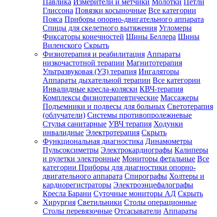
Павлика
Измерители и метчики
Молотки
Петли
Глиссона
Повязки косыночные
Все категории
Пояса
Приборы опорно-двигательного аппарата
Спицы для скелетного вытяжения
Угломеры
Фиксаторы конечностей
Шины Беллера
Шины
Виленского
Скрыть
Физиотерапия и реабилитация
Аппараты
низкочастотной терапии
Магнитотерапия
Ультразвуковая (УЗ) терапия
Ингаляторы
Аппараты дыхательной терапии
Все категории
Инвалидные кресла-коляски
КВЧ-терапия
Комплексы физиотерапевтические
Массажеры
Подъемники и подвесы для больных
Светотерапия
(облучатели)
Системы противопролежневые
Стулья санитарные
УВЧ терапия
Ходунки
инвалидные
Электротерапия
Скрыть
Функциональная диагностика
Динамометры
Пульсоксиметры
Электрокардиографы
Калиперы
и рулетки электронные
Мониторы фетальные
Все
категории
Приборы для диагностики опорно-
двигательного аппарата
Спирографы
Холтеры и
кардиорегистраторы
Электроэнцефалографы
Кресла Барани
Суточные мониторы АД
Скрыть
Хирургия
Светильники
Столы операционные
Столы перевязочные
Отсасыватели
Аппараты