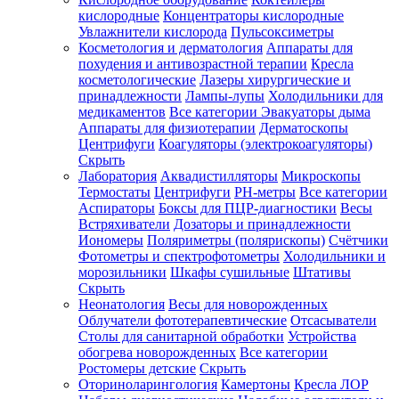
кислородные
Концентраторы кислородные
Увлажнители кислорода
Пульсоксиметры
Косметология и дерматология
Аппараты для
Зарегистрироваться
похудения и антивозрастной терапии
Кресла
косметологические
Лазеры хирургические и
принадлежности
Лампы-лупы
Холодильники для
медикаментов
Все категории
Эвакуаторы дыма
Аппараты для физиотерапии
Дерматоскопы
Зачем
Центрифуги
Коагуляторы (электрокоагуляторы)
регистрироваться?
Скрыть
Лаборатория
Аквадистилляторы
Микроскопы
Все
Термостаты
Центрифуги
PH-метры
Все категории
покупки
в
Аспираторы
Боксы для ПЦР-диагностики
Весы
одном
Встряхиватели
Дозаторы и принадлежности
месте
Иономеры
Поляриметры (полярископы)
Счётчики
Личный
Фотометры и спектрофотометры
Холодильники и
менеджер
морозильники
Шкафы сушильные
Штативы
Отслеживание
Скрыть
статуса
Неонатология
Весы для новорожденных
заказа
Облучатели фототерапевтические
Отсасыватели
Столы для санитарной обработки
Устройства
обогрева новорожденных
Все категории
Ростомеры детские
Скрыть
Оториноларингология
Камертоны
Кресла ЛОР