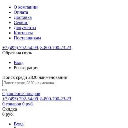
О компании
Восстановление
Обратная
Вход
Регистрация
Оплата
пароля
связь
На
Доставка
вашу
Сервис
почту
Только
Только
Документы
test@example.com
для
для
Ваше
Введите
Заполните
отправлена
ИП
ИП
Контакты
новый
Пароль
На
сообщение
форму.
ссылка.
и
и
пароль
Поставщикам
успешно
вашу
успешно
юр.
юр.
Перейдите
отправлено.
лиц
лиц
восстановлен
почту
Мы
+7 (495) 792-54-99
,
8-800-700-23-23
по
test@test.ru
ней
отправим
Обратная связь
для
отправлена
вам
завершения
ссылка.
Вход
регистрации.
ссылку
Регистрация
Войти
на
указанный
Перейдите
Сообщение
Поиск среди 2820 наименований
Ок
электронный
по
адрес,
ней
перейдя
Сравнение
для
товаров
по
+7 (495) 792-54-99
,
8-800-700-23-23
смены
Запомнить
Забыли
0
товаров
которой
0 руб.
пароля.
меня
пароль?
Сменить
Скидка
вы
0 руб.
сможете
пароль
Я принимаю условия
Войти
задать
пользовательского
Вход
новый
соглашения
и