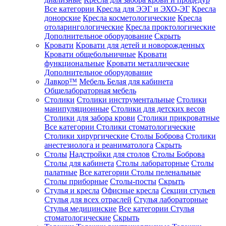
Все категории
Кресла для ЭЭГ и ЭХО-ЭГ
Кресла
донорские
Кресла косметологические
Кресла
отоларингологические
Кресла проктологические
Дополнительное оборудование
Скрыть
Кровати
Кровати для детей и новорожденных
Кровати общебольничные
Кровати
функциональные
Кровати металлические
Дополнительное оборудование
Лавкор™
Мебель Белая для кабинета
Общелабораторная мебель
Столики
Столики инструментальные
Столики
манипуляционные
Столики для детских весов
Столики для забора крови
Столики прикроватные
Все категории
Столики стоматологические
Столики хирургические
Столы Боброва
Столики
анестезиолога и реаниматолога
Скрыть
Столы
Надстройки для столов
Столы Боброва
Столы для кабинета
Столы лабораторные
Столы
палатные
Все категории
Столы пеленальные
Столы приборные
Столы-посты
Скрыть
Стулья и кресла
Офисные кресла
Секции стульев
Стулья для всех отраслей
Стулья лабораторные
Стулья медицинские
Все категории
Стулья
стоматологические
Скрыть