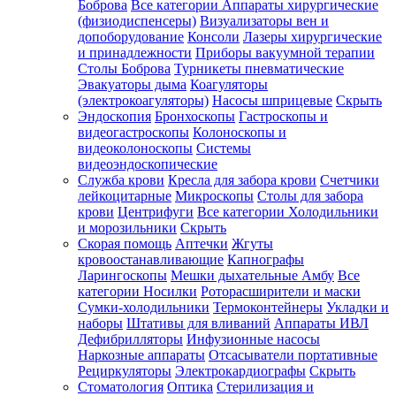
Боброва
Все категории
Аппараты хирургические
(физиодиспенсеры)
Визуализаторы вен и
допоборудование
Консоли
Лазеры хирургические
и принадлежности
Приборы вакуумной терапии
Столы Боброва
Турникеты пневматические
Эвакуаторы дыма
Коагуляторы
(электрокоагуляторы)
Насосы шприцевые
Скрыть
Эндоскопия
Бронхоскопы
Гастроскопы и
видеогастроскопы
Колоноскопы и
видеоколоноскопы
Системы
видеоэндоскопические
Служба крови
Кресла для забора крови
Счетчики
лейкоцитарные
Микроскопы
Столы для забора
крови
Центрифуги
Все категории
Холодильники
и морозильники
Скрыть
Скорая помощь
Аптечки
Жгуты
кровоостанавливающие
Капнографы
Ларингоскопы
Мешки дыхательные Амбу
Все
категории
Носилки
Роторасширители и маски
Сумки-холодильники
Термоконтейнеры
Укладки и
наборы
Штативы для вливаний
Аппараты ИВЛ
Дефибрилляторы
Инфузионные насосы
Наркозные аппараты
Отсасыватели портативные
Рециркуляторы
Электрокардиографы
Скрыть
Стоматология
Оптика
Стерилизация и