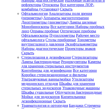
Наборы диагностические
Налобные осветители и
рефлекторы
Отоскопы
Все категории
ЛОР-
комбайны (установки)
Скрыть
Офтальмология
Анализаторы поля зрения
(периметры)
Аппараты магнитотерапии
Диоптриметры (линзметры)
Лампы щелевые
Монобиноскопы
Все категории
Наборы пробных
линз
Оправы пробные
Оптические приборы
Офтальмоскопы
Пупиллометры
Рабочее место
офтальмолога
Столы приборные
Тонометры
внутриглазного давления
Экзофтальмометры
Наборы диагностические
Проекторы знаков
Скрыть
Стерилизация и дезинфекция
Стерилизаторы
Лампы бактерицидные
Рециркуляторы
Камеры
для хранения стерильных инструментов
Контейнеры для дезинфекции
Все категории
Коробки стерилизационные и фильтры
Ультразвуковые ванны/мойки
Утилизаторы
медицинских отходов
Шкафы для хранения
стерильных эндоскопов
Упаковочные машины
Шкафы сушильные
Облучатели бактерицидные
Мойки для эндоскопов
Кипятильники
дезинфекционные
Скрыть
Травматология и ортопедия
Бандажи Стремена