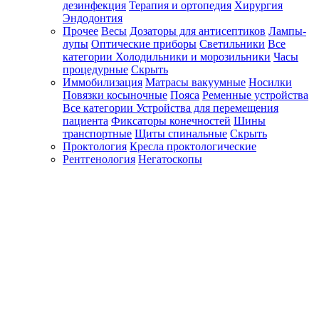
дезинфекция
Терапия и ортопедия
Хирургия
Эндодонтия
Прочее
Весы
Дозаторы для антисептиков
Лампы-
лупы
Оптические приборы
Светильники
Все
категории
Холодильники и морозильники
Часы
процедурные
Скрыть
Иммобилизация
Матрасы вакуумные
Носилки
Повязки косыночные
Пояса
Ременные устройства
Все категории
Устройства для перемещения
пациента
Фиксаторы конечностей
Шины
транспортные
Щиты спинальные
Скрыть
Проктология
Кресла проктологические
Рентгенология
Негатоскопы