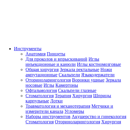
Инструменты
Анатомия
Пинцеты
Для проколов и впрыскиваний
Иглы
инъекционные и канюли
Иглы костномозговые
Общая хирургия
Зеркала ректальные
Ножи
ампутационные
Скальпели
Языкодержатели
Оториноларингология
Воронки ушные
Зеркала
носовые
Иглы
Камертоны
Офтальмология
Скальпели глазные
Стоматология
Терапия
Хирургия
Шприцы
карпульные
Лотки
Травматология и механотерапия
Метчики и
измерители канала
Угломеры
Наборы инструментов
Акушерство и гинекология
Стоматология
Оториноларингология
Хирургия