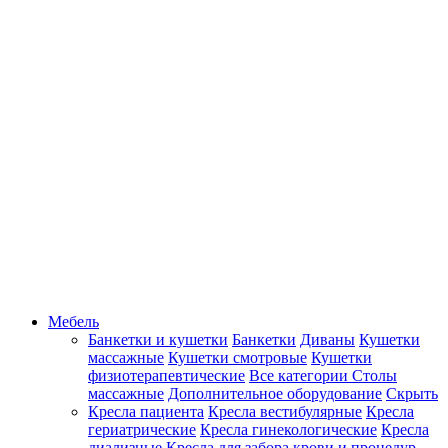
Мебель
Банкетки и кушетки
Банкетки
Диваны
Кушетки
массажные
Кушетки смотровые
Кушетки
физиотерапевтические
Все категории
Столы
массажные
Дополнительное оборудование
Скрыть
Кресла пациента
Кресла вестибулярные
Кресла
гериатрические
Кресла гинекологические
Кресла
диализные
Кресла для забора крови и процедур