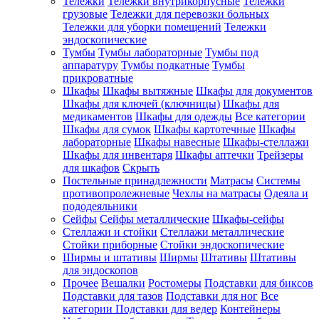
Тележки
Тележки внутрикорпусные
Тележки
грузовые
Тележки для перевозки больных
Тележки для уборки помещений
Тележки
эндоскопические
Тумбы
Тумбы лабораторные
Тумбы под
аппаратуру
Тумбы подкатные
Тумбы
прикроватные
Шкафы
Шкафы вытяжные
Шкафы для документов
Шкафы для ключей (ключницы)
Шкафы для
медикаментов
Шкафы для одежды
Все категории
Шкафы для сумок
Шкафы картотечные
Шкафы
лабораторные
Шкафы навесные
Шкафы-стеллажи
Шкафы для инвентаря
Шкафы аптечки
Трейзеры
для шкафов
Скрыть
Постельные принадлежности
Матрасы
Системы
противопролежневые
Чехлы на матрасы
Одеяла и
пододеяльники
Сейфы
Сейфы металлические
Шкафы-сейфы
Стеллажи и стойки
Стеллажи металлические
Стойки приборные
Стойки эндоскопические
Ширмы и штативы
Ширмы
Штативы
Штативы
для эндоскопов
Прочее
Вешалки
Ростомеры
Подставки для биксов
Подставки для тазов
Подставки для ног
Все
категории
Подставки для ведер
Контейнеры