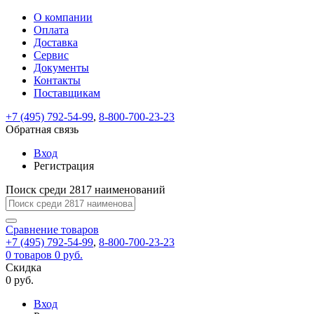
О компании
Восстановление
Обратная
Вход
Регистрация
Оплата
пароля
связь
На
Доставка
вашу
Сервис
почту
Только
Только
Документы
test@example.com
для
для
Ваше
Введите
Заполните
отправлена
ИП
ИП
Контакты
новый
Пароль
На
сообщение
форму.
ссылка.
и
и
пароль
Поставщикам
успешно
вашу
успешно
юр.
юр.
Перейдите
отправлено.
лиц
лиц
восстановлен
почту
Мы
+7 (495) 792-54-99
,
8-800-700-23-23
по
test@test.ru
ней
отправим
Обратная связь
для
отправлена
вам
завершения
ссылка.
Вход
регистрации.
ссылку
Регистрация
Войти
на
указанный
Перейдите
Сообщение
Поиск среди 2817 наименований
Ок
электронный
по
адрес,
ней
перейдя
Сравнение
для
товаров
по
+7 (495) 792-54-99
,
8-800-700-23-23
смены
Запомнить
Забыли
0
товаров
которой
0 руб.
пароля.
меня
пароль?
Сменить
Скидка
вы
0 руб.
сможете
пароль
Я принимаю условия
Войти
задать
пользовательского
Вход
новый
соглашения
и