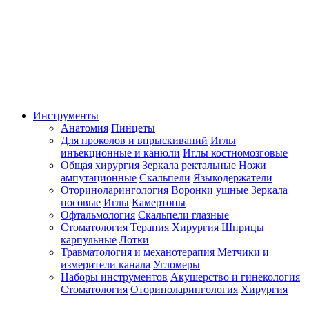
Инструменты
Анатомия
Пинцеты
Для проколов и впрыскиваний
Иглы
инъекционные и канюли
Иглы костномозговые
Общая хирургия
Зеркала ректальные
Ножи
ампутационные
Скальпели
Языкодержатели
Оториноларингология
Воронки ушные
Зеркала
носовые
Иглы
Камертоны
Офтальмология
Скальпели глазные
Стоматология
Терапия
Хирургия
Шприцы
карпульные
Лотки
Травматология и механотерапия
Метчики и
измерители канала
Угломеры
Наборы инструментов
Акушерство и гинекология
Стоматология
Оториноларингология
Хирургия