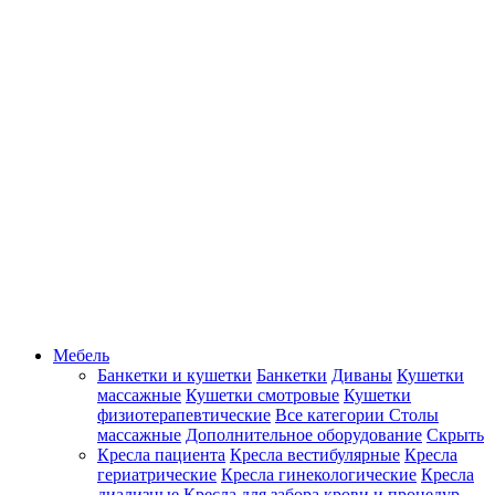
Мебель
Банкетки и кушетки
Банкетки
Диваны
Кушетки
массажные
Кушетки смотровые
Кушетки
физиотерапевтические
Все категории
Столы
массажные
Дополнительное оборудование
Скрыть
Кресла пациента
Кресла вестибулярные
Кресла
гериатрические
Кресла гинекологические
Кресла
диализные
Кресла для забора крови и процедур