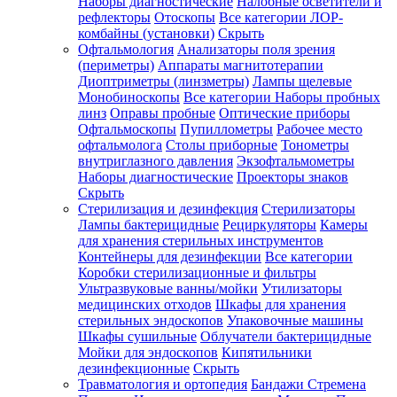
Наборы диагностические
Налобные осветители и
рефлекторы
Отоскопы
Все категории
ЛОР-
комбайны (установки)
Скрыть
Офтальмология
Анализаторы поля зрения
(периметры)
Аппараты магнитотерапии
Диоптриметры (линзметры)
Лампы щелевые
Монобиноскопы
Все категории
Наборы пробных
линз
Оправы пробные
Оптические приборы
Офтальмоскопы
Пупиллометры
Рабочее место
офтальмолога
Столы приборные
Тонометры
внутриглазного давления
Экзофтальмометры
Наборы диагностические
Проекторы знаков
Скрыть
Стерилизация и дезинфекция
Стерилизаторы
Лампы бактерицидные
Рециркуляторы
Камеры
для хранения стерильных инструментов
Контейнеры для дезинфекции
Все категории
Коробки стерилизационные и фильтры
Ультразвуковые ванны/мойки
Утилизаторы
медицинских отходов
Шкафы для хранения
стерильных эндоскопов
Упаковочные машины
Шкафы сушильные
Облучатели бактерицидные
Мойки для эндоскопов
Кипятильники
дезинфекционные
Скрыть
Травматология и ортопедия
Бандажи Стремена