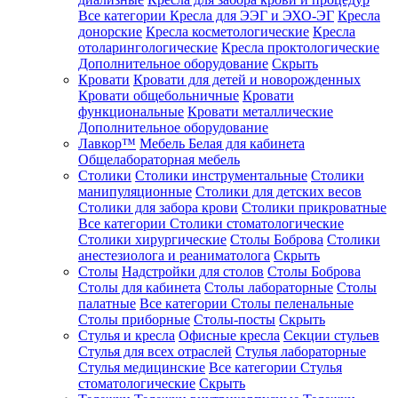
Все категории
Кресла для ЭЭГ и ЭХО-ЭГ
Кресла
донорские
Кресла косметологические
Кресла
отоларингологические
Кресла проктологические
Дополнительное оборудование
Скрыть
Кровати
Кровати для детей и новорожденных
Кровати общебольничные
Кровати
функциональные
Кровати металлические
Дополнительное оборудование
Лавкор™
Мебель Белая для кабинета
Общелабораторная мебель
Столики
Столики инструментальные
Столики
манипуляционные
Столики для детских весов
Столики для забора крови
Столики прикроватные
Все категории
Столики стоматологические
Столики хирургические
Столы Боброва
Столики
анестезиолога и реаниматолога
Скрыть
Столы
Надстройки для столов
Столы Боброва
Столы для кабинета
Столы лабораторные
Столы
палатные
Все категории
Столы пеленальные
Столы приборные
Столы-посты
Скрыть
Стулья и кресла
Офисные кресла
Секции стульев
Стулья для всех отраслей
Стулья лабораторные
Стулья медицинские
Все категории
Стулья
стоматологические
Скрыть