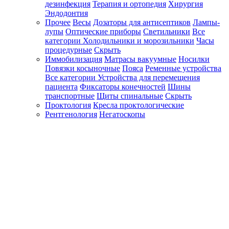
дезинфекция
Терапия и ортопедия
Хирургия
Эндодонтия
Прочее
Весы
Дозаторы для антисептиков
Лампы-
лупы
Оптические приборы
Светильники
Все
категории
Холодильники и морозильники
Часы
процедурные
Скрыть
Иммобилизация
Матрасы вакуумные
Носилки
Повязки косыночные
Пояса
Ременные устройства
Все категории
Устройства для перемещения
пациента
Фиксаторы конечностей
Шины
транспортные
Щиты спинальные
Скрыть
Проктология
Кресла проктологические
Рентгенология
Негатоскопы