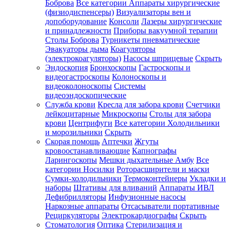
Боброва
Все категории
Аппараты хирургические
(физиодиспенсеры)
Визуализаторы вен и
допоборудование
Консоли
Лазеры хирургические
и принадлежности
Приборы вакуумной терапии
Столы Боброва
Турникеты пневматические
Эвакуаторы дыма
Коагуляторы
(электрокоагуляторы)
Насосы шприцевые
Скрыть
Эндоскопия
Бронхоскопы
Гастроскопы и
видеогастроскопы
Колоноскопы и
видеоколоноскопы
Системы
видеоэндоскопические
Служба крови
Кресла для забора крови
Счетчики
лейкоцитарные
Микроскопы
Столы для забора
крови
Центрифуги
Все категории
Холодильники
и морозильники
Скрыть
Скорая помощь
Аптечки
Жгуты
кровоостанавливающие
Капнографы
Ларингоскопы
Мешки дыхательные Амбу
Все
категории
Носилки
Роторасширители и маски
Сумки-холодильники
Термоконтейнеры
Укладки и
наборы
Штативы для вливаний
Аппараты ИВЛ
Дефибрилляторы
Инфузионные насосы
Наркозные аппараты
Отсасыватели портативные
Рециркуляторы
Электрокардиографы
Скрыть
Стоматология
Оптика
Стерилизация и