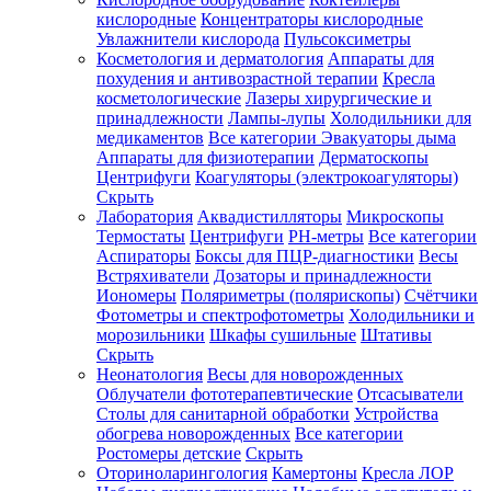
кислородные
Концентраторы кислородные
Увлажнители кислорода
Пульсоксиметры
Косметология и дерматология
Аппараты для
Зарегистрироваться
похудения и антивозрастной терапии
Кресла
косметологические
Лазеры хирургические и
принадлежности
Лампы-лупы
Холодильники для
медикаментов
Все категории
Эвакуаторы дыма
Аппараты для физиотерапии
Дерматоскопы
Зачем
Центрифуги
Коагуляторы (электрокоагуляторы)
регистрироваться?
Скрыть
Лаборатория
Аквадистилляторы
Микроскопы
Все
Термостаты
Центрифуги
PH-метры
Все категории
покупки
в
Аспираторы
Боксы для ПЦР-диагностики
Весы
одном
Встряхиватели
Дозаторы и принадлежности
месте
Иономеры
Поляриметры (полярископы)
Счётчики
Личный
Фотометры и спектрофотометры
Холодильники и
менеджер
морозильники
Шкафы сушильные
Штативы
Отслеживание
Скрыть
статуса
Неонатология
Весы для новорожденных
заказа
Облучатели фототерапевтические
Отсасыватели
Столы для санитарной обработки
Устройства
обогрева новорожденных
Все категории
Ростомеры детские
Скрыть
Оториноларингология
Камертоны
Кресла ЛОР