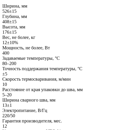
Ширина, мм
526±15
Глубина, мм
408±15
Высота, мм
176±15
Вес, не более, кг
12±10%
Мощность, не более, Вт
400
Задаваемые температуры, °С
80–200
Точность поддержания температуры, °С
±5
Скорость термосваривания, м/мин
10
Расстояние от края упаковки до шва, мм
5–20
Ширина сварного шва, мм
13±1
Электропитание, В/Гц
220/50
Гарантия производителя, мес.
12