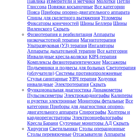
Павлика
Измерители и метчики
Молотки
Петли
Глиссона
Повязки косыночные
Все категории
Пояса
Приборы опорно-двигательного аппарата
Спицы для скелетного вытяжения
Угломеры
Фиксаторы конечностей
Шины Беллера
Шины
Виленского
Скрыть
Физиотерапия и реабилитация
Аппараты
низкочастотной терапии
Магнитотерапия
Ультразвуковая (УЗ) терапия
Ингаляторы
Аппараты дыхательной терапии
Все категории
Инвалидные кресла-коляски
КВЧ-терапия
Комплексы физиотерапевтические
Массажеры
Подъемники и подвесы для больных
Светотерапия
(облучатели)
Системы противопролежневые
Стулья санитарные
УВЧ терапия
Ходунки
инвалидные
Электротерапия
Скрыть
Функциональная диагностика
Динамометры
Пульсоксиметры
Электрокардиографы
Калиперы
и рулетки электронные
Мониторы фетальные
Все
категории
Приборы для диагностики опорно-
двигательного аппарата
Спирографы
Холтеры и
кардиорегистраторы
Электроэнцефалографы
Кресла Барани
Суточные мониторы АД
Скрыть
Хирургия
Светильники
Столы операционные
Столы перевязочные
Отсасыватели
Аппараты