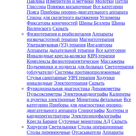
Павлика
Измерители и метчики
Молотки
Петли
Глиссона
Повязки косыночные
Все категории
Пояса
Приборы опорно-двигательного аппарата
Спицы для скелетного вытяжения
Угломеры
Фиксаторы конечностей
Шины Беллера
Шины
Виленского
Скрыть
Физиотерапия и реабилитация
Аппараты
низкочастотной терапии
Магнитотерапия
Ультразвуковая (УЗ) терапия
Ингаляторы
Аппараты дыхательной терапии
Все категории
Инвалидные кресла-коляски
КВЧ-терапия
Комплексы физиотерапевтические
Массажеры
Подъемники и подвесы для больных
Светотерапия
(облучатели)
Системы противопролежневые
Стулья санитарные
УВЧ терапия
Ходунки
инвалидные
Электротерапия
Скрыть
Функциональная диагностика
Динамометры
Пульсоксиметры
Электрокардиографы
Калиперы
и рулетки электронные
Мониторы фетальные
Все
категории
Приборы для диагностики опорно-
двигательного аппарата
Спирографы
Холтеры и
кардиорегистраторы
Электроэнцефалографы
Кресла Барани
Суточные мониторы АД
Скрыть
Хирургия
Светильники
Столы операционные
Столы перевязочные
Отсасыватели
Аппараты