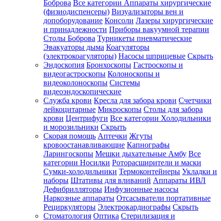
Боброва
Все категории
Аппараты хирургические
(физиодиспенсеры)
Визуализаторы вен и
допоборудование
Консоли
Лазеры хирургические
и принадлежности
Приборы вакуумной терапии
Столы Боброва
Турникеты пневматические
Эвакуаторы дыма
Коагуляторы
(электрокоагуляторы)
Насосы шприцевые
Скрыть
Эндоскопия
Бронхоскопы
Гастроскопы и
видеогастроскопы
Колоноскопы и
видеоколоноскопы
Системы
видеоэндоскопические
Служба крови
Кресла для забора крови
Счетчики
лейкоцитарные
Микроскопы
Столы для забора
крови
Центрифуги
Все категории
Холодильники
и морозильники
Скрыть
Скорая помощь
Аптечки
Жгуты
кровоостанавливающие
Капнографы
Ларингоскопы
Мешки дыхательные Амбу
Все
категории
Носилки
Роторасширители и маски
Сумки-холодильники
Термоконтейнеры
Укладки и
наборы
Штативы для вливаний
Аппараты ИВЛ
Дефибрилляторы
Инфузионные насосы
Наркозные аппараты
Отсасыватели портативные
Рециркуляторы
Электрокардиографы
Скрыть
Стоматология
Оптика
Стерилизация и