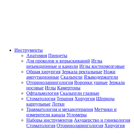
Инструменты
Анатомия
Пинцеты
Для проколов и впрыскиваний
Иглы
инъекционные и канюли
Иглы костномозговые
Общая хирургия
Зеркала ректальные
Ножи
ампутационные
Скальпели
Языкодержатели
Оториноларингология
Воронки ушные
Зеркала
носовые
Иглы
Камертоны
Офтальмология
Скальпели глазные
Стоматология
Терапия
Хирургия
Шприцы
карпульные
Лотки
Травматология и механотерапия
Метчики и
измерители канала
Угломеры
Наборы инструментов
Акушерство и гинекология
Стоматология
Оториноларингология
Хирургия