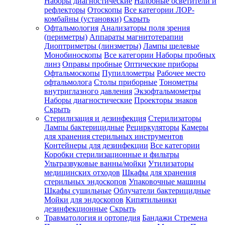
Наборы диагностические
Налобные осветители и
рефлекторы
Отоскопы
Все категории
ЛОР-
комбайны (установки)
Скрыть
Офтальмология
Анализаторы поля зрения
(периметры)
Аппараты магнитотерапии
Диоптриметры (линзметры)
Лампы щелевые
Монобиноскопы
Все категории
Наборы пробных
линз
Оправы пробные
Оптические приборы
Офтальмоскопы
Пупиллометры
Рабочее место
офтальмолога
Столы приборные
Тонометры
внутриглазного давления
Экзофтальмометры
Наборы диагностические
Проекторы знаков
Скрыть
Стерилизация и дезинфекция
Стерилизаторы
Лампы бактерицидные
Рециркуляторы
Камеры
для хранения стерильных инструментов
Контейнеры для дезинфекции
Все категории
Коробки стерилизационные и фильтры
Ультразвуковые ванны/мойки
Утилизаторы
медицинских отходов
Шкафы для хранения
стерильных эндоскопов
Упаковочные машины
Шкафы сушильные
Облучатели бактерицидные
Мойки для эндоскопов
Кипятильники
дезинфекционные
Скрыть
Травматология и ортопедия
Бандажи Стремена