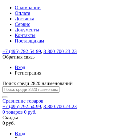
О компании
Восстановление
Обратная
Вход
Регистрация
Оплата
пароля
связь
На
Доставка
вашу
Сервис
почту
Только
Только
Документы
test@example.com
для
для
Ваше
Введите
Заполните
отправлена
ИП
ИП
Контакты
новый
Пароль
На
сообщение
форму.
ссылка.
и
и
пароль
Поставщикам
успешно
вашу
успешно
юр.
юр.
Перейдите
отправлено.
лиц
лиц
восстановлен
почту
Мы
+7 (495) 792-54-99
,
8-800-700-23-23
по
test@test.ru
ней
отправим
Обратная связь
для
отправлена
вам
завершения
ссылка.
Вход
регистрации.
ссылку
Регистрация
Войти
на
указанный
Перейдите
Сообщение
Поиск среди 2820 наименований
Ок
электронный
по
адрес,
ней
перейдя
Сравнение
для
товаров
по
+7 (495) 792-54-99
,
8-800-700-23-23
смены
Запомнить
Забыли
0
товаров
которой
0 руб.
пароля.
меня
пароль?
Сменить
Скидка
вы
0 руб.
сможете
пароль
Я принимаю условия
Войти
задать
пользовательского
Вход
новый
соглашения
и