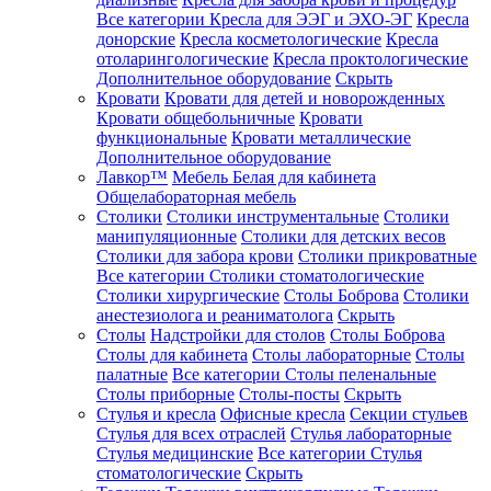
Все категории
Кресла для ЭЭГ и ЭХО-ЭГ
Кресла
донорские
Кресла косметологические
Кресла
отоларингологические
Кресла проктологические
Дополнительное оборудование
Скрыть
Кровати
Кровати для детей и новорожденных
Кровати общебольничные
Кровати
функциональные
Кровати металлические
Дополнительное оборудование
Лавкор™
Мебель Белая для кабинета
Общелабораторная мебель
Столики
Столики инструментальные
Столики
манипуляционные
Столики для детских весов
Столики для забора крови
Столики прикроватные
Все категории
Столики стоматологические
Столики хирургические
Столы Боброва
Столики
анестезиолога и реаниматолога
Скрыть
Столы
Надстройки для столов
Столы Боброва
Столы для кабинета
Столы лабораторные
Столы
палатные
Все категории
Столы пеленальные
Столы приборные
Столы-посты
Скрыть
Стулья и кресла
Офисные кресла
Секции стульев
Стулья для всех отраслей
Стулья лабораторные
Стулья медицинские
Все категории
Стулья
стоматологические
Скрыть