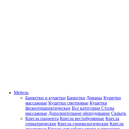
Мебель
Банкетки и кушетки
Банкетки
Диваны
Кушетки
массажные
Кушетки смотровые
Кушетки
физиотерапевтические
Все категории
Столы
массажные
Дополнительное оборудование
Скрыть
Кресла пациента
Кресла вестибулярные
Кресла
гериатрические
Кресла гинекологические
Кресла
диализные
Кресла для забора крови и процедур