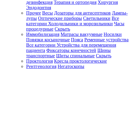
дезинфекция
Терапия и ортопедия
Хирургия
Эндодонтия
Прочее
Весы
Дозаторы для антисептиков
Лампы-
лупы
Оптические приборы
Светильники
Все
категории
Холодильники и морозильники
Часы
процедурные
Скрыть
Иммобилизация
Матрасы вакуумные
Носилки
Повязки косыночные
Пояса
Ременные устройства
Все категории
Устройства для перемещения
пациента
Фиксаторы конечностей
Шины
транспортные
Щиты спинальные
Скрыть
Проктология
Кресла проктологические
Рентгенология
Негатоскопы