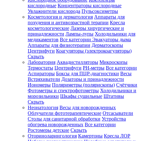
кислородные
Концентраторы кислородные
Увлажнители кислорода
Пульсоксиметры
Косметология и дерматология
Аппараты для
Зарегистрироваться
похудения и антивозрастной терапии
Кресла
косметологические
Лазеры хирургические и
принадлежности
Лампы-лупы
Холодильники для
медикаментов
Все категории
Эвакуаторы дыма
Аппараты для физиотерапии
Дерматоскопы
Зачем
Центрифуги
Коагуляторы (электрокоагуляторы)
регистрироваться?
Скрыть
Лаборатория
Аквадистилляторы
Микроскопы
Все
Термостаты
Центрифуги
PH-метры
Все категории
покупки
в
Аспираторы
Боксы для ПЦР-диагностики
Весы
одном
Встряхиватели
Дозаторы и принадлежности
месте
Иономеры
Поляриметры (полярископы)
Счётчики
Личный
Фотометры и спектрофотометры
Холодильники и
менеджер
морозильники
Шкафы сушильные
Штативы
Отслеживание
Скрыть
статуса
Неонатология
Весы для новорожденных
заказа
Облучатели фототерапевтические
Отсасыватели
Столы для санитарной обработки
Устройства
обогрева новорожденных
Все категории
Ростомеры детские
Скрыть
Оториноларингология
Камертоны
Кресла ЛОР