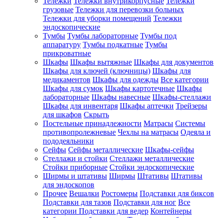
Тележки
Тележки внутрикорпусные
Тележки
грузовые
Тележки для перевозки больных
Тележки для уборки помещений
Тележки
эндоскопические
Тумбы
Тумбы лабораторные
Тумбы под
аппаратуру
Тумбы подкатные
Тумбы
прикроватные
Шкафы
Шкафы вытяжные
Шкафы для документов
Шкафы для ключей (ключницы)
Шкафы для
медикаментов
Шкафы для одежды
Все категории
Шкафы для сумок
Шкафы картотечные
Шкафы
лабораторные
Шкафы навесные
Шкафы-стеллажи
Шкафы для инвентаря
Шкафы аптечки
Трейзеры
для шкафов
Скрыть
Постельные принадлежности
Матрасы
Системы
противопролежневые
Чехлы на матрасы
Одеяла и
пододеяльники
Сейфы
Сейфы металлические
Шкафы-сейфы
Стеллажи и стойки
Стеллажи металлические
Стойки приборные
Стойки эндоскопические
Ширмы и штативы
Ширмы
Штативы
Штативы
для эндоскопов
Прочее
Вешалки
Ростомеры
Подставки для биксов
Подставки для тазов
Подставки для ног
Все
категории
Подставки для ведер
Контейнеры