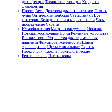
дезинфекция
Терапия и ортопедия
Хирургия
Эндодонтия
Прочее
Весы
Дозаторы для антисептиков
Лампы-
лупы
Оптические приборы
Светильники
Все
категории
Холодильники и морозильники
Часы
процедурные
Скрыть
Иммобилизация
Матрасы вакуумные
Носилки
Повязки косыночные
Пояса
Ременные устройства
Все категории
Устройства для перемещения
пациента
Фиксаторы конечностей
Шины
транспортные
Щиты спинальные
Скрыть
Проктология
Кресла проктологические
Рентгенология
Негатоскопы