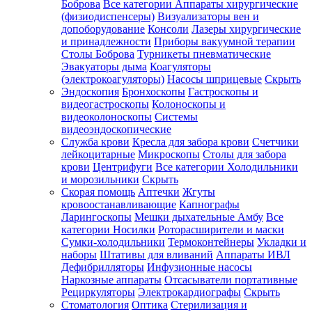
Боброва
Все категории
Аппараты хирургические
(физиодиспенсеры)
Визуализаторы вен и
допоборудование
Консоли
Лазеры хирургические
и принадлежности
Приборы вакуумной терапии
Столы Боброва
Турникеты пневматические
Эвакуаторы дыма
Коагуляторы
(электрокоагуляторы)
Насосы шприцевые
Скрыть
Эндоскопия
Бронхоскопы
Гастроскопы и
видеогастроскопы
Колоноскопы и
видеоколоноскопы
Системы
видеоэндоскопические
Служба крови
Кресла для забора крови
Счетчики
лейкоцитарные
Микроскопы
Столы для забора
крови
Центрифуги
Все категории
Холодильники
и морозильники
Скрыть
Скорая помощь
Аптечки
Жгуты
кровоостанавливающие
Капнографы
Ларингоскопы
Мешки дыхательные Амбу
Все
категории
Носилки
Роторасширители и маски
Сумки-холодильники
Термоконтейнеры
Укладки и
наборы
Штативы для вливаний
Аппараты ИВЛ
Дефибрилляторы
Инфузионные насосы
Наркозные аппараты
Отсасыватели портативные
Рециркуляторы
Электрокардиографы
Скрыть
Стоматология
Оптика
Стерилизация и