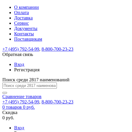
О компании
Восстановление
Обратная
Вход
Регистрация
Оплата
пароля
связь
На
Доставка
вашу
Сервис
почту
Только
Только
Документы
test@example.com
для
для
Ваше
Введите
Заполните
отправлена
ИП
ИП
Контакты
новый
Пароль
На
сообщение
форму.
ссылка.
и
и
пароль
Поставщикам
успешно
вашу
успешно
юр.
юр.
Перейдите
отправлено.
лиц
лиц
восстановлен
почту
Мы
+7 (495) 792-54-99
,
8-800-700-23-23
по
test@test.ru
ней
отправим
Обратная связь
для
отправлена
вам
завершения
ссылка.
Вход
регистрации.
ссылку
Регистрация
Войти
на
указанный
Перейдите
Сообщение
Поиск среди 2817 наименований
Ок
электронный
по
адрес,
ней
перейдя
Сравнение
для
товаров
по
+7 (495) 792-54-99
,
8-800-700-23-23
смены
Запомнить
Забыли
0
товаров
которой
0 руб.
пароля.
меня
пароль?
Сменить
Скидка
вы
0 руб.
сможете
пароль
Я принимаю условия
Войти
задать
пользовательского
Вход
новый
соглашения
и