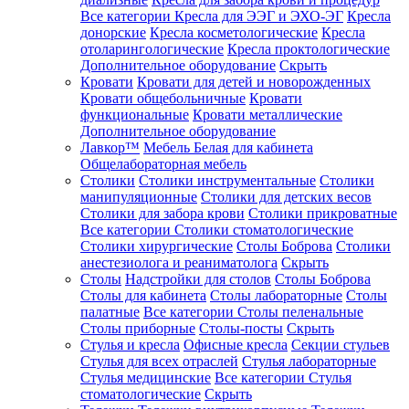
Все категории
Кресла для ЭЭГ и ЭХО-ЭГ
Кресла
донорские
Кресла косметологические
Кресла
отоларингологические
Кресла проктологические
Дополнительное оборудование
Скрыть
Кровати
Кровати для детей и новорожденных
Кровати общебольничные
Кровати
функциональные
Кровати металлические
Дополнительное оборудование
Лавкор™
Мебель Белая для кабинета
Общелабораторная мебель
Столики
Столики инструментальные
Столики
манипуляционные
Столики для детских весов
Столики для забора крови
Столики прикроватные
Все категории
Столики стоматологические
Столики хирургические
Столы Боброва
Столики
анестезиолога и реаниматолога
Скрыть
Столы
Надстройки для столов
Столы Боброва
Столы для кабинета
Столы лабораторные
Столы
палатные
Все категории
Столы пеленальные
Столы приборные
Столы-посты
Скрыть
Стулья и кресла
Офисные кресла
Секции стульев
Стулья для всех отраслей
Стулья лабораторные
Стулья медицинские
Все категории
Стулья
стоматологические
Скрыть