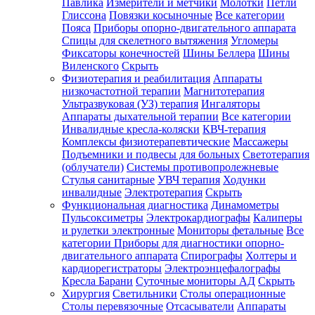
Павлика
Измерители и метчики
Молотки
Петли
Глиссона
Повязки косыночные
Все категории
Пояса
Приборы опорно-двигательного аппарата
Спицы для скелетного вытяжения
Угломеры
Фиксаторы конечностей
Шины Беллера
Шины
Виленского
Скрыть
Физиотерапия и реабилитация
Аппараты
низкочастотной терапии
Магнитотерапия
Ультразвуковая (УЗ) терапия
Ингаляторы
Аппараты дыхательной терапии
Все категории
Инвалидные кресла-коляски
КВЧ-терапия
Комплексы физиотерапевтические
Массажеры
Подъемники и подвесы для больных
Светотерапия
(облучатели)
Системы противопролежневые
Стулья санитарные
УВЧ терапия
Ходунки
инвалидные
Электротерапия
Скрыть
Функциональная диагностика
Динамометры
Пульсоксиметры
Электрокардиографы
Калиперы
и рулетки электронные
Мониторы фетальные
Все
категории
Приборы для диагностики опорно-
двигательного аппарата
Спирографы
Холтеры и
кардиорегистраторы
Электроэнцефалографы
Кресла Барани
Суточные мониторы АД
Скрыть
Хирургия
Светильники
Столы операционные
Столы перевязочные
Отсасыватели
Аппараты