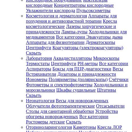
кислородные
Концентраторы кислородные
Увлажнители кислорода
Пульсоксиметры
Косметология и дерматология
Аппараты для
Зарегистрироваться
похудения и антивозрастной терапии
Кресла
косметологические
Лазеры хирургические и
принадлежности
Лампы-лупы
Холодильники для
медикаментов
Все категории
Эвакуаторы дыма
Аппараты для физиотерапии
Дерматоскопы
Зачем
Центрифуги
Коагуляторы (электрокоагуляторы)
регистрироваться?
Скрыть
Лаборатория
Аквадистилляторы
Микроскопы
Все
Термостаты
Центрифуги
PH-метры
Все категории
покупки
в
Аспираторы
Боксы для ПЦР-диагностики
Весы
одном
Встряхиватели
Дозаторы и принадлежности
месте
Иономеры
Поляриметры (полярископы)
Счётчики
Личный
Фотометры и спектрофотометры
Холодильники и
менеджер
морозильники
Шкафы сушильные
Штативы
Отслеживание
Скрыть
статуса
Неонатология
Весы для новорожденных
заказа
Облучатели фототерапевтические
Отсасыватели
Столы для санитарной обработки
Устройства
обогрева новорожденных
Все категории
Ростомеры детские
Скрыть
Оториноларингология
Камертоны
Кресла ЛОР