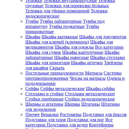
Тележки
Тележки внутрикорпусные
Тележки
грузовые
Тележки для перевозки больных
Тележки для уборки помещений
Тележки
эндоскопические
Тумбы
Тумбы лабораторные
Тумбы под
аппаратуру
Тумбы подкатные
Тумбы
прикроватные
Шкафы
Шкафы вытяжные
Шкафы для документов
Шкафы для ключей (ключницы)
Шкафы для
медикаментов
Шкафы для одежды
Все категории
Шкафы для сумок
Шкафы картотечные
Шкафы
лабораторные
Шкафы навесные
Шкафы-стеллажи
Шкафы для инвентаря
Шкафы аптечки
Трейзеры
для шкафов
Скрыть
Постельные принадлежности
Матрасы
Системы
противопролежневые
Чехлы на матрасы
Одеяла и
пододеяльники
Сейфы
Сейфы металлические
Шкафы-сейфы
Стеллажи и стойки
Стеллажи металлические
Стойки приборные
Стойки эндоскопические
Ширмы и штативы
Ширмы
Штативы
Штативы
для эндоскопов
Прочее
Вешалки
Ростомеры
Подставки для биксов
Подставки для тазов
Подставки для ног
Все
категории
Подставки для ведер
Контейнеры