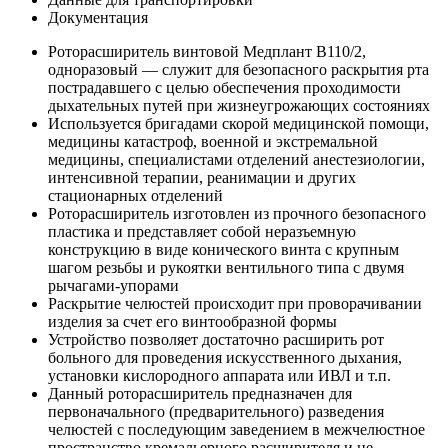
Документация
Роторасширитель винтовой Медплант В110/2,
одноразовый — служит для безопасного раскрытия рта
пострадавшего с целью обеспечения проходимости
дыхательных путей при жизнеугрожающих состояниях
Используется бригадами скорой медицинской помощи,
медицины катастроф, военной и экстремальной
медицины, специалистами отделений анестезиологии,
интенсивной терапии, реанимации и других
стационарных отделений
Роторасширитель изготовлен из прочного безопасного
пластика и представляет собой неразъемную
конструкцию в виде конического винта с крупным
шагом резьбы и рукоятки вентильного типа с двумя
рычагами-упорами
Раскрытие челюстей происходит при проворачивании
изделия за счет его винтообразной формы
Устройство позволяет достаточно расширить рот
больного для проведения искусственного дыхания,
установки кислородного аппарата или ИВЛ и т.п.
Данный роторасширитель предназначен для
первоначального (предварительного) разведения
челюстей с последующим заведением в межчелюстное
пространство кремальерного расширителя и не