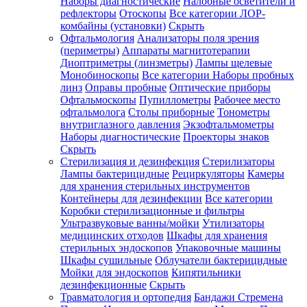
Наборы диагностические
Налобные осветители и
рефлекторы
Отоскопы
Все категории
ЛОР-
комбайны (установки)
Скрыть
Офтальмология
Анализаторы поля зрения
(периметры)
Аппараты магнитотерапии
Диоптриметры (линзметры)
Лампы щелевые
Монобиноскопы
Все категории
Наборы пробных
линз
Оправы пробные
Оптические приборы
Офтальмоскопы
Пупиллометры
Рабочее место
офтальмолога
Столы приборные
Тонометры
внутриглазного давления
Экзофтальмометры
Наборы диагностические
Проекторы знаков
Скрыть
Стерилизация и дезинфекция
Стерилизаторы
Лампы бактерицидные
Рециркуляторы
Камеры
для хранения стерильных инструментов
Контейнеры для дезинфекции
Все категории
Коробки стерилизационные и фильтры
Ультразвуковые ванны/мойки
Утилизаторы
медицинских отходов
Шкафы для хранения
стерильных эндоскопов
Упаковочные машины
Шкафы сушильные
Облучатели бактерицидные
Мойки для эндоскопов
Кипятильники
дезинфекционные
Скрыть
Травматология и ортопедия
Бандажи Стремена