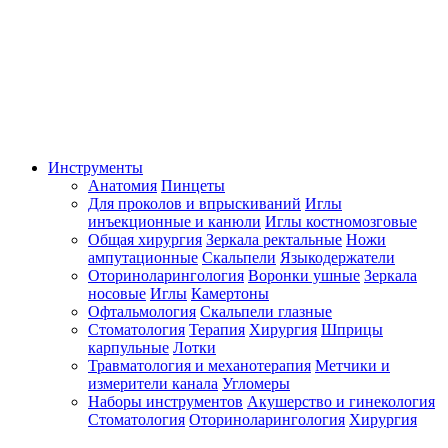
Инструменты
Анатомия
Пинцеты
Для проколов и впрыскиваний
Иглы
инъекционные и канюли
Иглы костномозговые
Общая хирургия
Зеркала ректальные
Ножи
ампутационные
Скальпели
Языкодержатели
Оториноларингология
Воронки ушные
Зеркала
носовые
Иглы
Камертоны
Офтальмология
Скальпели глазные
Стоматология
Терапия
Хирургия
Шприцы
карпульные
Лотки
Травматология и механотерапия
Метчики и
измерители канала
Угломеры
Наборы инструментов
Акушерство и гинекология
Стоматология
Оториноларингология
Хирургия