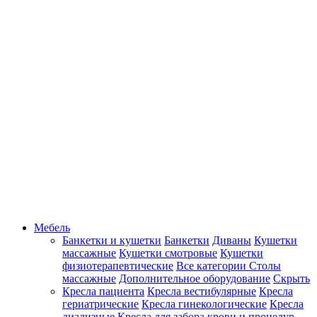
Мебель
Банкетки и кушетки
Банкетки
Диваны
Кушетки
массажные
Кушетки смотровые
Кушетки
физиотерапевтические
Все категории
Столы
массажные
Дополнительное оборудование
Скрыть
Кресла пациента
Кресла вестибулярные
Кресла
гериатрические
Кресла гинекологические
Кресла
диализные
Кресла для забора крови и процедур