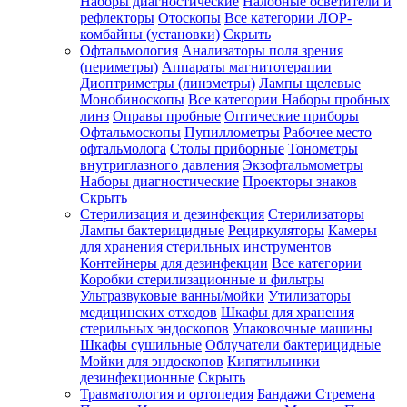
Наборы диагностические
Налобные осветители и
рефлекторы
Отоскопы
Все категории
ЛОР-
комбайны (установки)
Скрыть
Офтальмология
Анализаторы поля зрения
(периметры)
Аппараты магнитотерапии
Диоптриметры (линзметры)
Лампы щелевые
Монобиноскопы
Все категории
Наборы пробных
линз
Оправы пробные
Оптические приборы
Офтальмоскопы
Пупиллометры
Рабочее место
офтальмолога
Столы приборные
Тонометры
внутриглазного давления
Экзофтальмометры
Наборы диагностические
Проекторы знаков
Скрыть
Стерилизация и дезинфекция
Стерилизаторы
Лампы бактерицидные
Рециркуляторы
Камеры
для хранения стерильных инструментов
Контейнеры для дезинфекции
Все категории
Коробки стерилизационные и фильтры
Ультразвуковые ванны/мойки
Утилизаторы
медицинских отходов
Шкафы для хранения
стерильных эндоскопов
Упаковочные машины
Шкафы сушильные
Облучатели бактерицидные
Мойки для эндоскопов
Кипятильники
дезинфекционные
Скрыть
Травматология и ортопедия
Бандажи Стремена