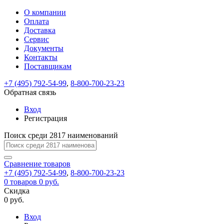
О компании
Восстановление
Обратная
Вход
Регистрация
Оплата
пароля
связь
На
Доставка
вашу
Сервис
почту
Только
Только
Документы
test@example.com
для
для
Ваше
Введите
Заполните
отправлена
ИП
ИП
Контакты
новый
Пароль
На
сообщение
форму.
ссылка.
и
и
пароль
Поставщикам
успешно
вашу
успешно
юр.
юр.
Перейдите
отправлено.
лиц
лиц
восстановлен
почту
Мы
+7 (495) 792-54-99
,
8-800-700-23-23
по
test@test.ru
ней
отправим
Обратная связь
для
отправлена
вам
завершения
ссылка.
Вход
регистрации.
ссылку
Регистрация
Войти
на
указанный
Перейдите
Сообщение
Поиск среди 2817 наименований
Ок
электронный
по
адрес,
ней
перейдя
Сравнение
для
товаров
по
+7 (495) 792-54-99
,
8-800-700-23-23
смены
Запомнить
Забыли
0
товаров
которой
0 руб.
пароля.
меня
пароль?
Сменить
Скидка
вы
0 руб.
сможете
пароль
Я принимаю условия
Войти
задать
пользовательского
Вход
новый
соглашения
и