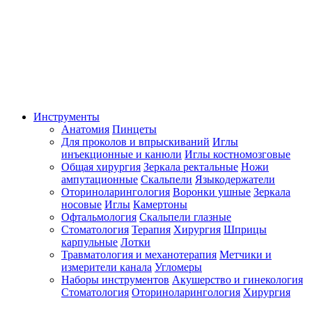
Инструменты
Анатомия
Пинцеты
Для проколов и впрыскиваний
Иглы
инъекционные и канюли
Иглы костномозговые
Общая хирургия
Зеркала ректальные
Ножи
ампутационные
Скальпели
Языкодержатели
Оториноларингология
Воронки ушные
Зеркала
носовые
Иглы
Камертоны
Офтальмология
Скальпели глазные
Стоматология
Терапия
Хирургия
Шприцы
карпульные
Лотки
Травматология и механотерапия
Метчики и
измерители канала
Угломеры
Наборы инструментов
Акушерство и гинекология
Стоматология
Оториноларингология
Хирургия