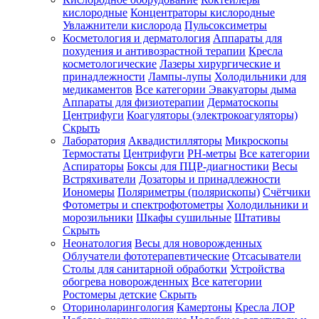
кислородные
Концентраторы кислородные
Увлажнители кислорода
Пульсоксиметры
Косметология и дерматология
Аппараты для
Зарегистрироваться
похудения и антивозрастной терапии
Кресла
косметологические
Лазеры хирургические и
принадлежности
Лампы-лупы
Холодильники для
медикаментов
Все категории
Эвакуаторы дыма
Аппараты для физиотерапии
Дерматоскопы
Зачем
Центрифуги
Коагуляторы (электрокоагуляторы)
регистрироваться?
Скрыть
Лаборатория
Аквадистилляторы
Микроскопы
Все
Термостаты
Центрифуги
PH-метры
Все категории
покупки
в
Аспираторы
Боксы для ПЦР-диагностики
Весы
одном
Встряхиватели
Дозаторы и принадлежности
месте
Иономеры
Поляриметры (полярископы)
Счётчики
Личный
Фотометры и спектрофотометры
Холодильники и
менеджер
морозильники
Шкафы сушильные
Штативы
Отслеживание
Скрыть
статуса
Неонатология
Весы для новорожденных
заказа
Облучатели фототерапевтические
Отсасыватели
Столы для санитарной обработки
Устройства
обогрева новорожденных
Все категории
Ростомеры детские
Скрыть
Оториноларингология
Камертоны
Кресла ЛОР