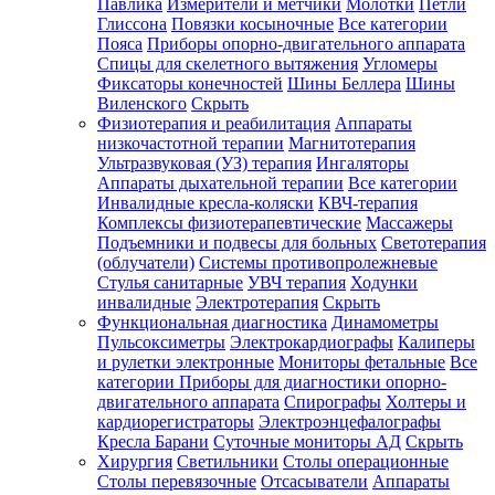
Павлика
Измерители и метчики
Молотки
Петли
Глиссона
Повязки косыночные
Все категории
Пояса
Приборы опорно-двигательного аппарата
Спицы для скелетного вытяжения
Угломеры
Фиксаторы конечностей
Шины Беллера
Шины
Виленского
Скрыть
Физиотерапия и реабилитация
Аппараты
низкочастотной терапии
Магнитотерапия
Ультразвуковая (УЗ) терапия
Ингаляторы
Аппараты дыхательной терапии
Все категории
Инвалидные кресла-коляски
КВЧ-терапия
Комплексы физиотерапевтические
Массажеры
Подъемники и подвесы для больных
Светотерапия
(облучатели)
Системы противопролежневые
Стулья санитарные
УВЧ терапия
Ходунки
инвалидные
Электротерапия
Скрыть
Функциональная диагностика
Динамометры
Пульсоксиметры
Электрокардиографы
Калиперы
и рулетки электронные
Мониторы фетальные
Все
категории
Приборы для диагностики опорно-
двигательного аппарата
Спирографы
Холтеры и
кардиорегистраторы
Электроэнцефалографы
Кресла Барани
Суточные мониторы АД
Скрыть
Хирургия
Светильники
Столы операционные
Столы перевязочные
Отсасыватели
Аппараты