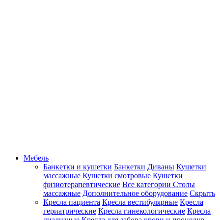
Мебель
Банкетки и кушетки
Банкетки
Диваны
Кушетки
массажные
Кушетки смотровые
Кушетки
физиотерапевтические
Все категории
Столы
массажные
Дополнительное оборудование
Скрыть
Кресла пациента
Кресла вестибулярные
Кресла
гериатрические
Кресла гинекологические
Кресла
диализные
Кресла для забора крови и процедур