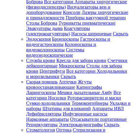
Боброва
Все категории
Аппараты хирургические
(физиодиспенсеры)
Визуализаторы вен и
допоборудование
Консоли
Лазеры хирургические
и принадлежности
Приборы вакуумной терапии
Столы Боброва
Турникеты пневматические
Эвакуаторы дыма
Коагуляторы
(электрокоагуляторы)
Насосы шприцевые
Скрыть
Эндоскопия
Бронхоскопы
Гастроскопы и
видеогастроскопы
Колоноскопы и
видеоколоноскопы
Системы
видеоэндоскопические
Служба крови
Кресла для забора крови
Счетчики
лейкоцитарные
Микроскопы
Столы для забора
крови
Центрифуги
Все категории
Холодильники
и морозильники
Скрыть
Скорая помощь
Аптечки
Жгуты
кровоостанавливающие
Капнографы
Ларингоскопы
Мешки дыхательные Амбу
Все
категории
Носилки
Роторасширители и маски
Сумки-холодильники
Термоконтейнеры
Укладки и
наборы
Штативы для вливаний
Аппараты ИВЛ
Дефибрилляторы
Инфузионные насосы
Наркозные аппараты
Отсасыватели портативные
Рециркуляторы
Электрокардиографы
Скрыть
Стоматология
Оптика
Стерилизация и