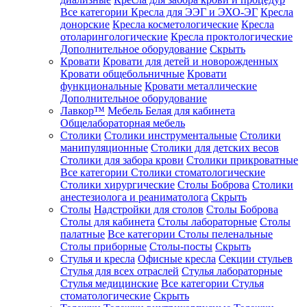
Все категории
Кресла для ЭЭГ и ЭХО-ЭГ
Кресла
донорские
Кресла косметологические
Кресла
отоларингологические
Кресла проктологические
Дополнительное оборудование
Скрыть
Кровати
Кровати для детей и новорожденных
Кровати общебольничные
Кровати
функциональные
Кровати металлические
Дополнительное оборудование
Лавкор™
Мебель Белая для кабинета
Общелабораторная мебель
Столики
Столики инструментальные
Столики
манипуляционные
Столики для детских весов
Столики для забора крови
Столики прикроватные
Все категории
Столики стоматологические
Столики хирургические
Столы Боброва
Столики
анестезиолога и реаниматолога
Скрыть
Столы
Надстройки для столов
Столы Боброва
Столы для кабинета
Столы лабораторные
Столы
палатные
Все категории
Столы пеленальные
Столы приборные
Столы-посты
Скрыть
Стулья и кресла
Офисные кресла
Секции стульев
Стулья для всех отраслей
Стулья лабораторные
Стулья медицинские
Все категории
Стулья
стоматологические
Скрыть