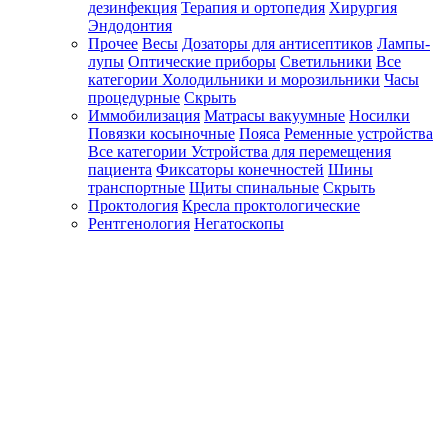
дезинфекция
Терапия и ортопедия
Хирургия
Эндодонтия
Прочее
Весы
Дозаторы для антисептиков
Лампы-
лупы
Оптические приборы
Светильники
Все
категории
Холодильники и морозильники
Часы
процедурные
Скрыть
Иммобилизация
Матрасы вакуумные
Носилки
Повязки косыночные
Пояса
Ременные устройства
Все категории
Устройства для перемещения
пациента
Фиксаторы конечностей
Шины
транспортные
Щиты спинальные
Скрыть
Проктология
Кресла проктологические
Рентгенология
Негатоскопы