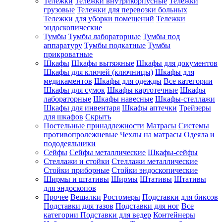
Тележки
Тележки внутрикорпусные
Тележки
грузовые
Тележки для перевозки больных
Тележки для уборки помещений
Тележки
эндоскопические
Тумбы
Тумбы лабораторные
Тумбы под
аппаратуру
Тумбы подкатные
Тумбы
прикроватные
Шкафы
Шкафы вытяжные
Шкафы для документов
Шкафы для ключей (ключницы)
Шкафы для
медикаментов
Шкафы для одежды
Все категории
Шкафы для сумок
Шкафы картотечные
Шкафы
лабораторные
Шкафы навесные
Шкафы-стеллажи
Шкафы для инвентаря
Шкафы аптечки
Трейзеры
для шкафов
Скрыть
Постельные принадлежности
Матрасы
Системы
противопролежневые
Чехлы на матрасы
Одеяла и
пододеяльники
Сейфы
Сейфы металлические
Шкафы-сейфы
Стеллажи и стойки
Стеллажи металлические
Стойки приборные
Стойки эндоскопические
Ширмы и штативы
Ширмы
Штативы
Штативы
для эндоскопов
Прочее
Вешалки
Ростомеры
Подставки для биксов
Подставки для тазов
Подставки для ног
Все
категории
Подставки для ведер
Контейнеры