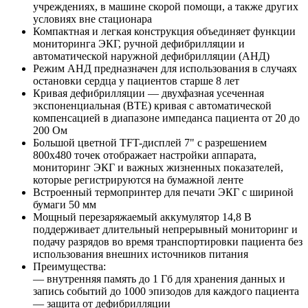
учреждениях, в машине скорой помощи, а также других
условиях вне стационара
Компактная и легкая конструкция объединяет функции
мониторинга ЭКГ, ручной дефибрилляции и
автоматической наружной дефибрилляции (АНД)
Режим АНД предназначен для использования в случаях
остановки сердца у пациентов старше 8 лет
Кривая дефибрилляции — двухфазная усеченная
экспоненциальная (BTE) кривая с автоматической
компенсацией в диапазоне импеданса пациента от 20 до
200 Ом
Большой цветной TFT-дисплей 7" с разрешением
800x480 точек отображает настройки аппарата,
мониторинг ЭКГ и важных жизненных показателей,
которые регистрируются на бумажной ленте
Встроенный термопринтер для печати ЭКГ с шириной
бумаги 50 мм
Мощный перезаряжаемый аккумулятор 14,8 В
поддерживает длительный непрерывный мониторинг и
подачу разрядов во время транспортировки пациента без
использования внешних источников питания
Преимущества:
— внутренняя память до 1 Гб для хранения данных и
запись событий до 1000 эпизодов для каждого пациента
— защита от дефибрилляции