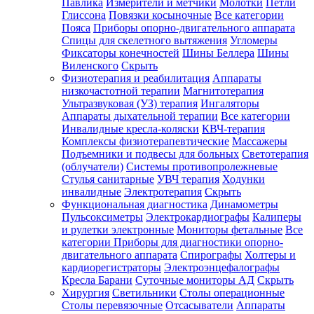
Павлика
Измерители и метчики
Молотки
Петли
Глиссона
Повязки косыночные
Все категории
Пояса
Приборы опорно-двигательного аппарата
Спицы для скелетного вытяжения
Угломеры
Фиксаторы конечностей
Шины Беллера
Шины
Виленского
Скрыть
Физиотерапия и реабилитация
Аппараты
низкочастотной терапии
Магнитотерапия
Ультразвуковая (УЗ) терапия
Ингаляторы
Аппараты дыхательной терапии
Все категории
Инвалидные кресла-коляски
КВЧ-терапия
Комплексы физиотерапевтические
Массажеры
Подъемники и подвесы для больных
Светотерапия
(облучатели)
Системы противопролежневые
Стулья санитарные
УВЧ терапия
Ходунки
инвалидные
Электротерапия
Скрыть
Функциональная диагностика
Динамометры
Пульсоксиметры
Электрокардиографы
Калиперы
и рулетки электронные
Мониторы фетальные
Все
категории
Приборы для диагностики опорно-
двигательного аппарата
Спирографы
Холтеры и
кардиорегистраторы
Электроэнцефалографы
Кресла Барани
Суточные мониторы АД
Скрыть
Хирургия
Светильники
Столы операционные
Столы перевязочные
Отсасыватели
Аппараты