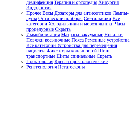
дезинфекция
Терапия и ортопедия
Хирургия
Эндодонтия
Прочее
Весы
Дозаторы для антисептиков
Лампы-
лупы
Оптические приборы
Светильники
Все
категории
Холодильники и морозильники
Часы
процедурные
Скрыть
Иммобилизация
Матрасы вакуумные
Носилки
Повязки косыночные
Пояса
Ременные устройства
Все категории
Устройства для перемещения
пациента
Фиксаторы конечностей
Шины
транспортные
Щиты спинальные
Скрыть
Проктология
Кресла проктологические
Рентгенология
Негатоскопы