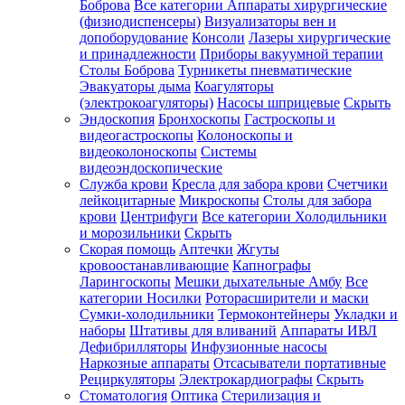
Боброва
Все категории
Аппараты хирургические
(физиодиспенсеры)
Визуализаторы вен и
допоборудование
Консоли
Лазеры хирургические
и принадлежности
Приборы вакуумной терапии
Столы Боброва
Турникеты пневматические
Эвакуаторы дыма
Коагуляторы
(электрокоагуляторы)
Насосы шприцевые
Скрыть
Эндоскопия
Бронхоскопы
Гастроскопы и
видеогастроскопы
Колоноскопы и
видеоколоноскопы
Системы
видеоэндоскопические
Служба крови
Кресла для забора крови
Счетчики
лейкоцитарные
Микроскопы
Столы для забора
крови
Центрифуги
Все категории
Холодильники
и морозильники
Скрыть
Скорая помощь
Аптечки
Жгуты
кровоостанавливающие
Капнографы
Ларингоскопы
Мешки дыхательные Амбу
Все
категории
Носилки
Роторасширители и маски
Сумки-холодильники
Термоконтейнеры
Укладки и
наборы
Штативы для вливаний
Аппараты ИВЛ
Дефибрилляторы
Инфузионные насосы
Наркозные аппараты
Отсасыватели портативные
Рециркуляторы
Электрокардиографы
Скрыть
Стоматология
Оптика
Стерилизация и