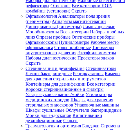
Наборы диагностические
Налобные осветители и
рефлекторы
Отоскопы
Все категории
ЛОР-
комбайны (установки)
Скрыть
Офтальмология
Анализаторы поля зрения
(периметры)
Аппараты магнитотерапии
Диоптриметры (линзметры)
Лампы щелевые
Монобиноскопы
Все категории
Наборы пробных
линз
Оправы пробные
Оптические приборы
Офтальмоскопы
Пупиллометры
Рабочее место
офтальмолога
Столы приборные
Тонометры
внутриглазного давления
Экзофтальмометры
Наборы диагностические
Проекторы знаков
Скрыть
Стерилизация и дезинфекция
Стерилизаторы
Лампы бактерицидные
Рециркуляторы
Камеры
для хранения стерильных инструментов
Контейнеры для дезинфекции
Все категории
Коробки стерилизационные и фильтры
Ультразвуковые ванны/мойки
Утилизаторы
медицинских отходов
Шкафы для хранения
стерильных эндоскопов
Упаковочные машины
Шкафы сушильные
Облучатели бактерицидные
Мойки для эндоскопов
Кипятильники
дезинфекционные
Скрыть
Травматология и ортопедия
Бандажи Стремена