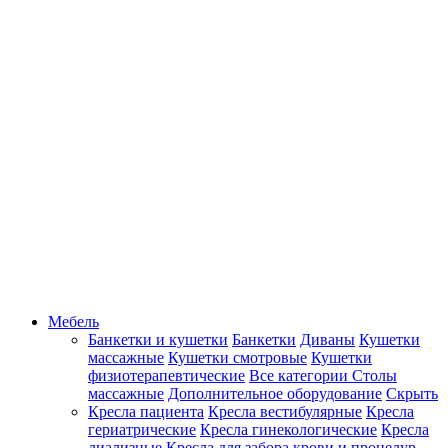
Мебель
Банкетки и кушетки
Банкетки
Диваны
Кушетки
массажные
Кушетки смотровые
Кушетки
физиотерапевтические
Все категории
Столы
массажные
Дополнительное оборудование
Скрыть
Кресла пациента
Кресла вестибулярные
Кресла
гериатрические
Кресла гинекологические
Кресла
диализные
Кресла для забора крови и процедур