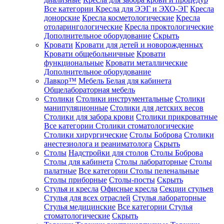
Все категории
Кресла для ЭЭГ и ЭХО-ЭГ
Кресла
донорские
Кресла косметологические
Кресла
отоларингологические
Кресла проктологические
Дополнительное оборудование
Скрыть
Кровати
Кровати для детей и новорожденных
Кровати общебольничные
Кровати
функциональные
Кровати металлические
Дополнительное оборудование
Лавкор™
Мебель Белая для кабинета
Общелабораторная мебель
Столики
Столики инструментальные
Столики
манипуляционные
Столики для детских весов
Столики для забора крови
Столики прикроватные
Все категории
Столики стоматологические
Столики хирургические
Столы Боброва
Столики
анестезиолога и реаниматолога
Скрыть
Столы
Надстройки для столов
Столы Боброва
Столы для кабинета
Столы лабораторные
Столы
палатные
Все категории
Столы пеленальные
Столы приборные
Столы-посты
Скрыть
Стулья и кресла
Офисные кресла
Секции стульев
Стулья для всех отраслей
Стулья лабораторные
Стулья медицинские
Все категории
Стулья
стоматологические
Скрыть