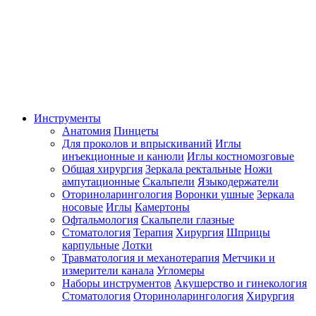
Инструменты
Анатомия
Пинцеты
Для проколов и впрыскиваний
Иглы
инъекционные и канюли
Иглы костномозговые
Общая хирургия
Зеркала ректальные
Ножи
ампутационные
Скальпели
Языкодержатели
Оториноларингология
Воронки ушные
Зеркала
носовые
Иглы
Камертоны
Офтальмология
Скальпели глазные
Стоматология
Терапия
Хирургия
Шприцы
карпульные
Лотки
Травматология и механотерапия
Метчики и
измерители канала
Угломеры
Наборы инструментов
Акушерство и гинекология
Стоматология
Оториноларингология
Хирургия