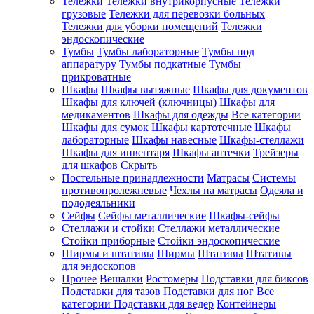
Тележки
Тележки внутрикорпусные
Тележки
грузовые
Тележки для перевозки больных
Тележки для уборки помещений
Тележки
эндоскопические
Тумбы
Тумбы лабораторные
Тумбы под
аппаратуру
Тумбы подкатные
Тумбы
прикроватные
Шкафы
Шкафы вытяжные
Шкафы для документов
Шкафы для ключей (ключницы)
Шкафы для
медикаментов
Шкафы для одежды
Все категории
Шкафы для сумок
Шкафы картотечные
Шкафы
лабораторные
Шкафы навесные
Шкафы-стеллажи
Шкафы для инвентаря
Шкафы аптечки
Трейзеры
для шкафов
Скрыть
Постельные принадлежности
Матрасы
Системы
противопролежневые
Чехлы на матрасы
Одеяла и
пододеяльники
Сейфы
Сейфы металлические
Шкафы-сейфы
Стеллажи и стойки
Стеллажи металлические
Стойки приборные
Стойки эндоскопические
Ширмы и штативы
Ширмы
Штативы
Штативы
для эндоскопов
Прочее
Вешалки
Ростомеры
Подставки для биксов
Подставки для тазов
Подставки для ног
Все
категории
Подставки для ведер
Контейнеры