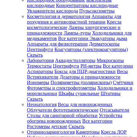
кислородные
Концентраторы кислородные
Увлажнители кислорода
Пульсоксиметры
Косметология и дерматология
Аппараты для
Зарегистрироваться
похудения и антивозрастной терапии
Кресла
косметологические
Лазеры хирургические и
принадлежности
Лампы-лупы
Холодильники для
медикаментов
Все категории
Эвакуаторы дыма
Аппараты для физиотерапии
Дерматоскопы
Зачем
Центрифуги
Коагуляторы (электрокоагуляторы)
регистрироваться?
Скрыть
Лаборатория
Аквадистилляторы
Микроскопы
Все
Термостаты
Центрифуги
PH-метры
Все категории
покупки
в
Аспираторы
Боксы для ПЦР-диагностики
Весы
одном
Встряхиватели
Дозаторы и принадлежности
месте
Иономеры
Поляриметры (полярископы)
Счётчики
Личный
Фотометры и спектрофотометры
Холодильники и
менеджер
морозильники
Шкафы сушильные
Штативы
Отслеживание
Скрыть
статуса
Неонатология
Весы для новорожденных
заказа
Облучатели фототерапевтические
Отсасыватели
Столы для санитарной обработки
Устройства
обогрева новорожденных
Все категории
Ростомеры детские
Скрыть
Оториноларингология
Камертоны
Кресла ЛОР