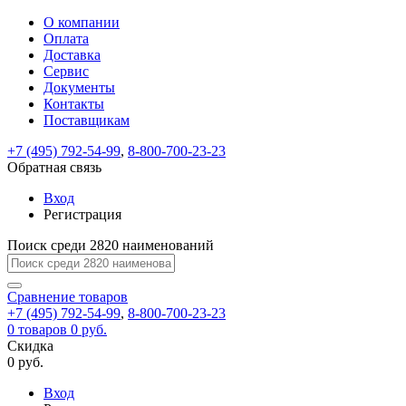
О компании
Восстановление
Обратная
Вход
Регистрация
Оплата
пароля
связь
На
Доставка
вашу
Сервис
почту
Только
Только
Документы
test@example.com
для
для
Ваше
Введите
Заполните
отправлена
ИП
ИП
Контакты
новый
Пароль
На
сообщение
форму.
ссылка.
и
и
пароль
Поставщикам
успешно
вашу
успешно
юр.
юр.
Перейдите
отправлено.
лиц
лиц
восстановлен
почту
Мы
+7 (495) 792-54-99
,
8-800-700-23-23
по
test@test.ru
ней
отправим
Обратная связь
для
отправлена
вам
завершения
ссылка.
Вход
регистрации.
ссылку
Регистрация
Войти
на
указанный
Перейдите
Сообщение
Поиск среди 2820 наименований
Ок
электронный
по
адрес,
ней
перейдя
Сравнение
для
товаров
по
+7 (495) 792-54-99
,
8-800-700-23-23
смены
Запомнить
Забыли
0
товаров
которой
0 руб.
пароля.
меня
пароль?
Сменить
Скидка
вы
0 руб.
сможете
пароль
Я принимаю условия
Войти
задать
пользовательского
Вход
новый
соглашения
и