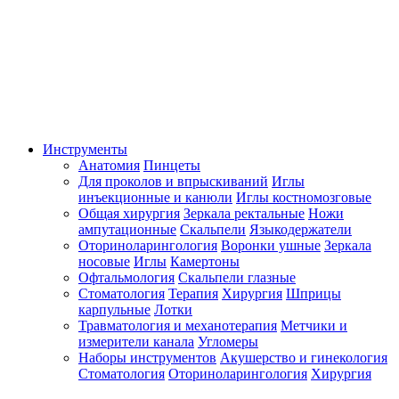
Инструменты
Анатомия
Пинцеты
Для проколов и впрыскиваний
Иглы
инъекционные и канюли
Иглы костномозговые
Общая хирургия
Зеркала ректальные
Ножи
ампутационные
Скальпели
Языкодержатели
Оториноларингология
Воронки ушные
Зеркала
носовые
Иглы
Камертоны
Офтальмология
Скальпели глазные
Стоматология
Терапия
Хирургия
Шприцы
карпульные
Лотки
Травматология и механотерапия
Метчики и
измерители канала
Угломеры
Наборы инструментов
Акушерство и гинекология
Стоматология
Оториноларингология
Хирургия