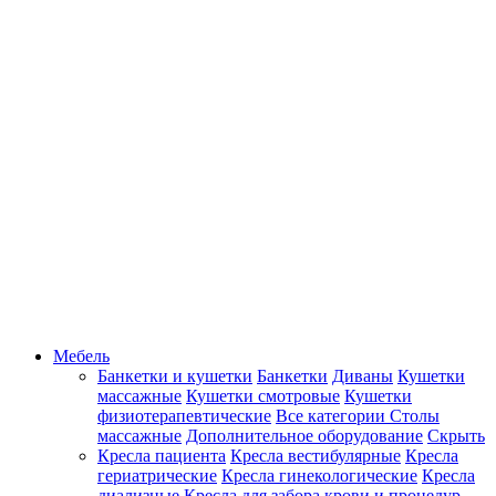
Мебель
Банкетки и кушетки
Банкетки
Диваны
Кушетки
массажные
Кушетки смотровые
Кушетки
физиотерапевтические
Все категории
Столы
массажные
Дополнительное оборудование
Скрыть
Кресла пациента
Кресла вестибулярные
Кресла
гериатрические
Кресла гинекологические
Кресла
диализные
Кресла для забора крови и процедур