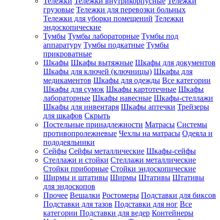
Тележки
Тележки внутрикорпусные
Тележки
грузовые
Тележки для перевозки больных
Тележки для уборки помещений
Тележки
эндоскопические
Тумбы
Тумбы лабораторные
Тумбы под
аппаратуру
Тумбы подкатные
Тумбы
прикроватные
Шкафы
Шкафы вытяжные
Шкафы для документов
Шкафы для ключей (ключницы)
Шкафы для
медикаментов
Шкафы для одежды
Все категории
Шкафы для сумок
Шкафы картотечные
Шкафы
лабораторные
Шкафы навесные
Шкафы-стеллажи
Шкафы для инвентаря
Шкафы аптечки
Трейзеры
для шкафов
Скрыть
Постельные принадлежности
Матрасы
Системы
противопролежневые
Чехлы на матрасы
Одеяла и
пододеяльники
Сейфы
Сейфы металлические
Шкафы-сейфы
Стеллажи и стойки
Стеллажи металлические
Стойки приборные
Стойки эндоскопические
Ширмы и штативы
Ширмы
Штативы
Штативы
для эндоскопов
Прочее
Вешалки
Ростомеры
Подставки для биксов
Подставки для тазов
Подставки для ног
Все
категории
Подставки для ведер
Контейнеры