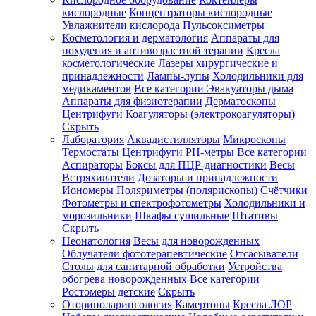
кислородные
Концентраторы кислородные
Увлажнители кислорода
Пульсоксиметры
Косметология и дерматология
Аппараты для
Зарегистрироваться
похудения и антивозрастной терапии
Кресла
косметологические
Лазеры хирургические и
принадлежности
Лампы-лупы
Холодильники для
медикаментов
Все категории
Эвакуаторы дыма
Аппараты для физиотерапии
Дерматоскопы
Зачем
Центрифуги
Коагуляторы (электрокоагуляторы)
регистрироваться?
Скрыть
Лаборатория
Аквадистилляторы
Микроскопы
Все
Термостаты
Центрифуги
PH-метры
Все категории
покупки
в
Аспираторы
Боксы для ПЦР-диагностики
Весы
одном
Встряхиватели
Дозаторы и принадлежности
месте
Иономеры
Поляриметры (полярископы)
Счётчики
Личный
Фотометры и спектрофотометры
Холодильники и
менеджер
морозильники
Шкафы сушильные
Штативы
Отслеживание
Скрыть
статуса
Неонатология
Весы для новорожденных
заказа
Облучатели фототерапевтические
Отсасыватели
Столы для санитарной обработки
Устройства
обогрева новорожденных
Все категории
Ростомеры детские
Скрыть
Оториноларингология
Камертоны
Кресла ЛОР