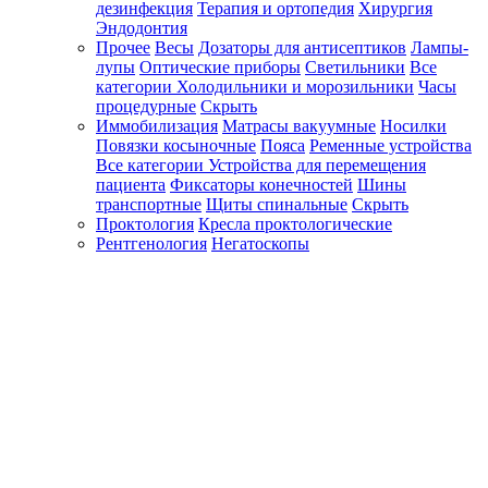
дезинфекция
Терапия и ортопедия
Хирургия
Эндодонтия
Прочее
Весы
Дозаторы для антисептиков
Лампы-
лупы
Оптические приборы
Светильники
Все
категории
Холодильники и морозильники
Часы
процедурные
Скрыть
Иммобилизация
Матрасы вакуумные
Носилки
Повязки косыночные
Пояса
Ременные устройства
Все категории
Устройства для перемещения
пациента
Фиксаторы конечностей
Шины
транспортные
Щиты спинальные
Скрыть
Проктология
Кресла проктологические
Рентгенология
Негатоскопы