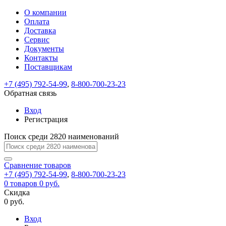
О компании
Восстановление
Обратная
Вход
Регистрация
Оплата
пароля
связь
На
Доставка
вашу
Сервис
почту
Только
Только
Документы
test@example.com
для
для
Ваше
Введите
Заполните
отправлена
ИП
ИП
Контакты
новый
Пароль
На
сообщение
форму.
ссылка.
и
и
пароль
Поставщикам
успешно
вашу
успешно
юр.
юр.
Перейдите
отправлено.
лиц
лиц
восстановлен
почту
Мы
+7 (495) 792-54-99
,
8-800-700-23-23
по
test@test.ru
ней
отправим
Обратная связь
для
отправлена
вам
завершения
ссылка.
Вход
регистрации.
ссылку
Регистрация
Войти
на
указанный
Перейдите
Сообщение
Поиск среди 2820 наименований
Ок
электронный
по
адрес,
ней
перейдя
Сравнение
для
товаров
по
+7 (495) 792-54-99
,
8-800-700-23-23
смены
Запомнить
Забыли
0
товаров
которой
0 руб.
пароля.
меня
пароль?
Сменить
Скидка
вы
0 руб.
сможете
пароль
Я принимаю условия
Войти
задать
пользовательского
Вход
новый
соглашения
и