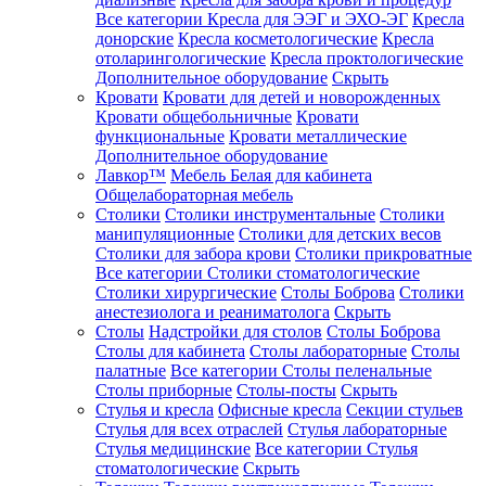
Все категории
Кресла для ЭЭГ и ЭХО-ЭГ
Кресла
донорские
Кресла косметологические
Кресла
отоларингологические
Кресла проктологические
Дополнительное оборудование
Скрыть
Кровати
Кровати для детей и новорожденных
Кровати общебольничные
Кровати
функциональные
Кровати металлические
Дополнительное оборудование
Лавкор™
Мебель Белая для кабинета
Общелабораторная мебель
Столики
Столики инструментальные
Столики
манипуляционные
Столики для детских весов
Столики для забора крови
Столики прикроватные
Все категории
Столики стоматологические
Столики хирургические
Столы Боброва
Столики
анестезиолога и реаниматолога
Скрыть
Столы
Надстройки для столов
Столы Боброва
Столы для кабинета
Столы лабораторные
Столы
палатные
Все категории
Столы пеленальные
Столы приборные
Столы-посты
Скрыть
Стулья и кресла
Офисные кресла
Секции стульев
Стулья для всех отраслей
Стулья лабораторные
Стулья медицинские
Все категории
Стулья
стоматологические
Скрыть