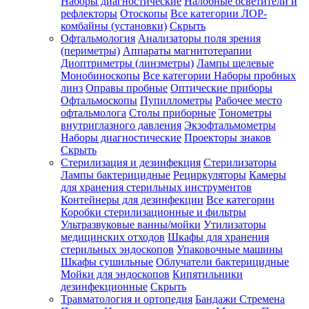
Наборы диагностические
Налобные осветители и
рефлекторы
Отоскопы
Все категории
ЛОР-
комбайны (установки)
Скрыть
Офтальмология
Анализаторы поля зрения
(периметры)
Аппараты магнитотерапии
Диоптриметры (линзметры)
Лампы щелевые
Монобиноскопы
Все категории
Наборы пробных
линз
Оправы пробные
Оптические приборы
Офтальмоскопы
Пупиллометры
Рабочее место
офтальмолога
Столы приборные
Тонометры
внутриглазного давления
Экзофтальмометры
Наборы диагностические
Проекторы знаков
Скрыть
Стерилизация и дезинфекция
Стерилизаторы
Лампы бактерицидные
Рециркуляторы
Камеры
для хранения стерильных инструментов
Контейнеры для дезинфекции
Все категории
Коробки стерилизационные и фильтры
Ультразвуковые ванны/мойки
Утилизаторы
медицинских отходов
Шкафы для хранения
стерильных эндоскопов
Упаковочные машины
Шкафы сушильные
Облучатели бактерицидные
Мойки для эндоскопов
Кипятильники
дезинфекционные
Скрыть
Травматология и ортопедия
Бандажи Стремена