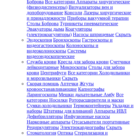
Боброва
Все категории
Аппараты хирургические
(физиодиспенсеры)
Визуализаторы вен и
допоборудование
Консоли
Лазеры хирургические
и принадлежности
Приборы вакуумной терапии
Столы Боброва
Турникеты пневматические
Эвакуаторы дыма
Коагуляторы
(электрокоагуляторы)
Насосы шприцевые
Скрыть
Эндоскопия
Бронхоскопы
Гастроскопы и
видеогастроскопы
Колоноскопы и
видеоколоноскопы
Системы
видеоэндоскопические
Служба крови
Кресла для забора крови
Счетчики
лейкоцитарные
Микроскопы
Столы для забора
крови
Центрифуги
Все категории
Холодильники
и морозильники
Скрыть
Скорая помощь
Аптечки
Жгуты
кровоостанавливающие
Капнографы
Ларингоскопы
Мешки дыхательные Амбу
Все
категории
Носилки
Роторасширители и маски
Сумки-холодильники
Термоконтейнеры
Укладки и
наборы
Штативы для вливаний
Аппараты ИВЛ
Дефибрилляторы
Инфузионные насосы
Наркозные аппараты
Отсасыватели портативные
Рециркуляторы
Электрокардиографы
Скрыть
Стоматология
Оптика
Стерилизация и