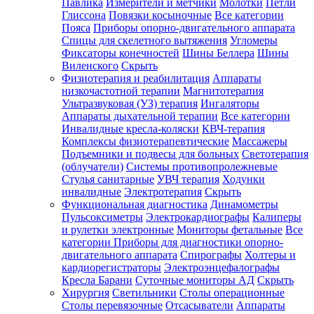
Павлика
Измерители и метчики
Молотки
Петли
Глиссона
Повязки косыночные
Все категории
Пояса
Приборы опорно-двигательного аппарата
Спицы для скелетного вытяжения
Угломеры
Фиксаторы конечностей
Шины Беллера
Шины
Виленского
Скрыть
Физиотерапия и реабилитация
Аппараты
низкочастотной терапии
Магнитотерапия
Ультразвуковая (УЗ) терапия
Ингаляторы
Аппараты дыхательной терапии
Все категории
Инвалидные кресла-коляски
КВЧ-терапия
Комплексы физиотерапевтические
Массажеры
Подъемники и подвесы для больных
Светотерапия
(облучатели)
Системы противопролежневые
Стулья санитарные
УВЧ терапия
Ходунки
инвалидные
Электротерапия
Скрыть
Функциональная диагностика
Динамометры
Пульсоксиметры
Электрокардиографы
Калиперы
и рулетки электронные
Мониторы фетальные
Все
категории
Приборы для диагностики опорно-
двигательного аппарата
Спирографы
Холтеры и
кардиорегистраторы
Электроэнцефалографы
Кресла Барани
Суточные мониторы АД
Скрыть
Хирургия
Светильники
Столы операционные
Столы перевязочные
Отсасыватели
Аппараты