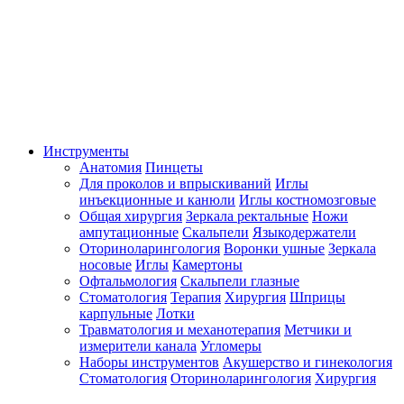
Инструменты
Анатомия
Пинцеты
Для проколов и впрыскиваний
Иглы
инъекционные и канюли
Иглы костномозговые
Общая хирургия
Зеркала ректальные
Ножи
ампутационные
Скальпели
Языкодержатели
Оториноларингология
Воронки ушные
Зеркала
носовые
Иглы
Камертоны
Офтальмология
Скальпели глазные
Стоматология
Терапия
Хирургия
Шприцы
карпульные
Лотки
Травматология и механотерапия
Метчики и
измерители канала
Угломеры
Наборы инструментов
Акушерство и гинекология
Стоматология
Оториноларингология
Хирургия