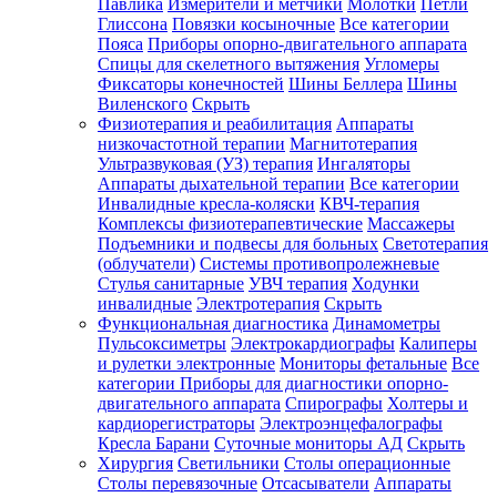
Павлика
Измерители и метчики
Молотки
Петли
Глиссона
Повязки косыночные
Все категории
Пояса
Приборы опорно-двигательного аппарата
Спицы для скелетного вытяжения
Угломеры
Фиксаторы конечностей
Шины Беллера
Шины
Виленского
Скрыть
Физиотерапия и реабилитация
Аппараты
низкочастотной терапии
Магнитотерапия
Ультразвуковая (УЗ) терапия
Ингаляторы
Аппараты дыхательной терапии
Все категории
Инвалидные кресла-коляски
КВЧ-терапия
Комплексы физиотерапевтические
Массажеры
Подъемники и подвесы для больных
Светотерапия
(облучатели)
Системы противопролежневые
Стулья санитарные
УВЧ терапия
Ходунки
инвалидные
Электротерапия
Скрыть
Функциональная диагностика
Динамометры
Пульсоксиметры
Электрокардиографы
Калиперы
и рулетки электронные
Мониторы фетальные
Все
категории
Приборы для диагностики опорно-
двигательного аппарата
Спирографы
Холтеры и
кардиорегистраторы
Электроэнцефалографы
Кресла Барани
Суточные мониторы АД
Скрыть
Хирургия
Светильники
Столы операционные
Столы перевязочные
Отсасыватели
Аппараты