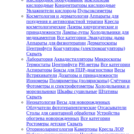
кислородные
Концентраторы кислородные
Увлажнители кислорода
Пульсоксиметры
Косметология и дерматология
Аппараты для
Зарегистрироваться
похудения и антивозрастной терапии
Кресла
косметологические
Лазеры хирургические и
принадлежности
Лампы-лупы
Холодильники для
медикаментов
Все категории
Эвакуаторы дыма
Аппараты для физиотерапии
Дерматоскопы
Зачем
Центрифуги
Коагуляторы (электрокоагуляторы)
регистрироваться?
Скрыть
Лаборатория
Аквадистилляторы
Микроскопы
Все
Термостаты
Центрифуги
PH-метры
Все категории
покупки
в
Аспираторы
Боксы для ПЦР-диагностики
Весы
одном
Встряхиватели
Дозаторы и принадлежности
месте
Иономеры
Поляриметры (полярископы)
Счётчики
Личный
Фотометры и спектрофотометры
Холодильники и
менеджер
морозильники
Шкафы сушильные
Штативы
Отслеживание
Скрыть
статуса
Неонатология
Весы для новорожденных
заказа
Облучатели фототерапевтические
Отсасыватели
Столы для санитарной обработки
Устройства
обогрева новорожденных
Все категории
Ростомеры детские
Скрыть
Оториноларингология
Камертоны
Кресла ЛОР