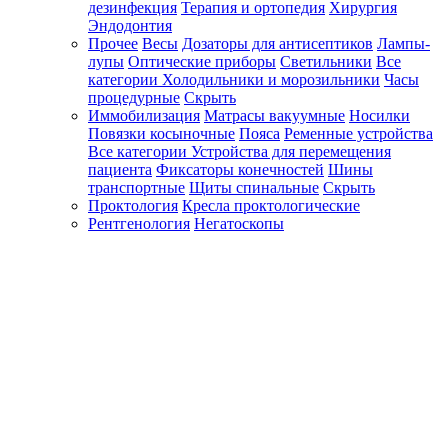
дезинфекция
Терапия и ортопедия
Хирургия
Эндодонтия
Прочее
Весы
Дозаторы для антисептиков
Лампы-
лупы
Оптические приборы
Светильники
Все
категории
Холодильники и морозильники
Часы
процедурные
Скрыть
Иммобилизация
Матрасы вакуумные
Носилки
Повязки косыночные
Пояса
Ременные устройства
Все категории
Устройства для перемещения
пациента
Фиксаторы конечностей
Шины
транспортные
Щиты спинальные
Скрыть
Проктология
Кресла проктологические
Рентгенология
Негатоскопы