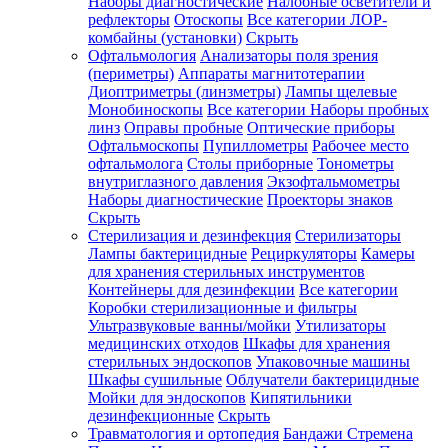
Наборы диагностические
Налобные осветители и
рефлекторы
Отоскопы
Все категории
ЛОР-
комбайны (установки)
Скрыть
Офтальмология
Анализаторы поля зрения
(периметры)
Аппараты магнитотерапии
Диоптриметры (линзметры)
Лампы щелевые
Монобиноскопы
Все категории
Наборы пробных
линз
Оправы пробные
Оптические приборы
Офтальмоскопы
Пупиллометры
Рабочее место
офтальмолога
Столы приборные
Тонометры
внутриглазного давления
Экзофтальмометры
Наборы диагностические
Проекторы знаков
Скрыть
Стерилизация и дезинфекция
Стерилизаторы
Лампы бактерицидные
Рециркуляторы
Камеры
для хранения стерильных инструментов
Контейнеры для дезинфекции
Все категории
Коробки стерилизационные и фильтры
Ультразвуковые ванны/мойки
Утилизаторы
медицинских отходов
Шкафы для хранения
стерильных эндоскопов
Упаковочные машины
Шкафы сушильные
Облучатели бактерицидные
Мойки для эндоскопов
Кипятильники
дезинфекционные
Скрыть
Травматология и ортопедия
Бандажи Стремена