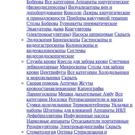
Боброва
Все категории
Аппараты хирургические
(физиодиспенсеры)
Визуализаторы вен и
допоборудование
Консоли
Лазеры хирургические
и принадлежности
Приборы вакуумной терапии
Столы Боброва
Турникеты пневматические
Эвакуаторы дыма
Коагуляторы
(электрокоагуляторы)
Насосы шприцевые
Скрыть
Эндоскопия
Бронхоскопы
Гастроскопы и
видеогастроскопы
Колоноскопы и
видеоколоноскопы
Системы
видеоэндоскопические
Служба крови
Кресла для забора крови
Счетчики
лейкоцитарные
Микроскопы
Столы для забора
крови
Центрифуги
Все категории
Холодильники
и морозильники
Скрыть
Скорая помощь
Аптечки
Жгуты
кровоостанавливающие
Капнографы
Ларингоскопы
Мешки дыхательные Амбу
Все
категории
Носилки
Роторасширители и маски
Сумки-холодильники
Термоконтейнеры
Укладки и
наборы
Штативы для вливаний
Аппараты ИВЛ
Дефибрилляторы
Инфузионные насосы
Наркозные аппараты
Отсасыватели портативные
Рециркуляторы
Электрокардиографы
Скрыть
Стоматология
Оптика
Стерилизация и