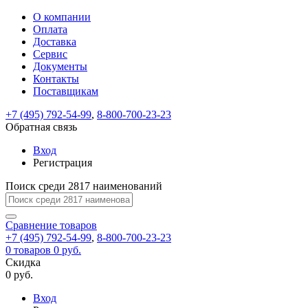
О компании
Восстановление
Обратная
Вход
Регистрация
Оплата
пароля
связь
На
Доставка
вашу
Сервис
почту
Только
Только
Документы
test@example.com
для
для
Ваше
Введите
Заполните
отправлена
ИП
ИП
Контакты
новый
Пароль
На
сообщение
форму.
ссылка.
и
и
пароль
Поставщикам
успешно
вашу
успешно
юр.
юр.
Перейдите
отправлено.
лиц
лиц
восстановлен
почту
Мы
+7 (495) 792-54-99
,
8-800-700-23-23
по
test@test.ru
ней
отправим
Обратная связь
для
отправлена
вам
завершения
ссылка.
Вход
регистрации.
ссылку
Регистрация
Войти
на
указанный
Перейдите
Сообщение
Поиск среди 2817 наименований
Ок
электронный
по
адрес,
ней
перейдя
Сравнение
для
товаров
по
+7 (495) 792-54-99
,
8-800-700-23-23
смены
Запомнить
Забыли
0
товаров
которой
0 руб.
пароля.
меня
пароль?
Сменить
Скидка
вы
0 руб.
сможете
пароль
Я принимаю условия
Войти
задать
пользовательского
Вход
новый
соглашения
и