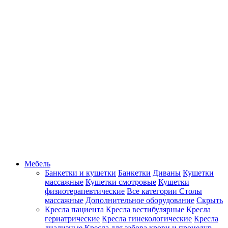
Мебель
Банкетки и кушетки
Банкетки
Диваны
Кушетки
массажные
Кушетки смотровые
Кушетки
физиотерапевтические
Все категории
Столы
массажные
Дополнительное оборудование
Скрыть
Кресла пациента
Кресла вестибулярные
Кресла
гериатрические
Кресла гинекологические
Кресла
диализные
Кресла для забора крови и процедур