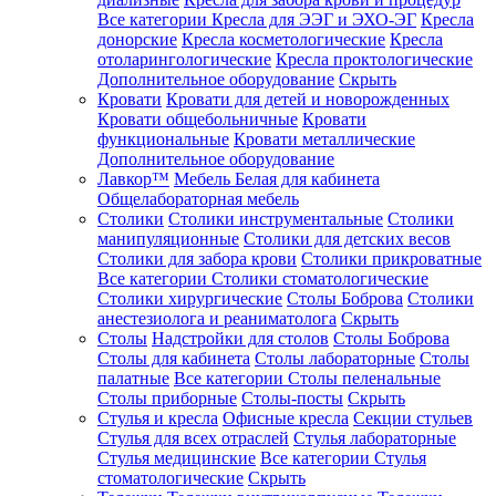
Все категории
Кресла для ЭЭГ и ЭХО-ЭГ
Кресла
донорские
Кресла косметологические
Кресла
отоларингологические
Кресла проктологические
Дополнительное оборудование
Скрыть
Кровати
Кровати для детей и новорожденных
Кровати общебольничные
Кровати
функциональные
Кровати металлические
Дополнительное оборудование
Лавкор™
Мебель Белая для кабинета
Общелабораторная мебель
Столики
Столики инструментальные
Столики
манипуляционные
Столики для детских весов
Столики для забора крови
Столики прикроватные
Все категории
Столики стоматологические
Столики хирургические
Столы Боброва
Столики
анестезиолога и реаниматолога
Скрыть
Столы
Надстройки для столов
Столы Боброва
Столы для кабинета
Столы лабораторные
Столы
палатные
Все категории
Столы пеленальные
Столы приборные
Столы-посты
Скрыть
Стулья и кресла
Офисные кресла
Секции стульев
Стулья для всех отраслей
Стулья лабораторные
Стулья медицинские
Все категории
Стулья
стоматологические
Скрыть