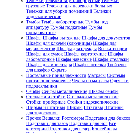
Тележки
Тележки внутрикорпусные
Тележки
грузовые
Тележки для перевозки больных
Тележки для уборки помещений
Тележки
эндоскопические
Тумбы
Тумбы лабораторные
Тумбы под
аппаратуру
Тумбы подкатные
Тумбы
прикроватные
Шкафы
Шкафы вытяжные
Шкафы для документов
Шкафы для ключей (ключницы)
Шкафы для
медикаментов
Шкафы для одежды
Все категории
Шкафы для сумок
Шкафы картотечные
Шкафы
лабораторные
Шкафы навесные
Шкафы-стеллажи
Шкафы для инвентаря
Шкафы аптечки
Трейзеры
для шкафов
Скрыть
Постельные принадлежности
Матрасы
Системы
противопролежневые
Чехлы на матрасы
Одеяла и
пододеяльники
Сейфы
Сейфы металлические
Шкафы-сейфы
Стеллажи и стойки
Стеллажи металлические
Стойки приборные
Стойки эндоскопические
Ширмы и штативы
Ширмы
Штативы
Штативы
для эндоскопов
Прочее
Вешалки
Ростомеры
Подставки для биксов
Подставки для тазов
Подставки для ног
Все
категории
Подставки для ведер
Контейнеры