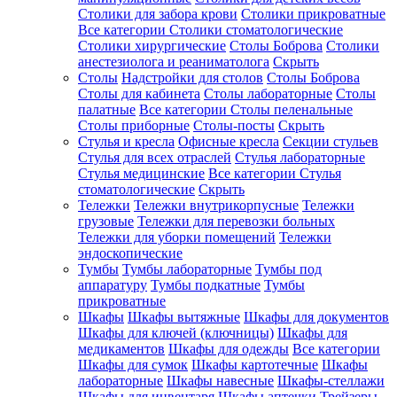
Столики для забора крови
Столики прикроватные
Все категории
Столики стоматологические
Столики хирургические
Столы Боброва
Столики
анестезиолога и реаниматолога
Скрыть
Столы
Надстройки для столов
Столы Боброва
Столы для кабинета
Столы лабораторные
Столы
палатные
Все категории
Столы пеленальные
Столы приборные
Столы-посты
Скрыть
Стулья и кресла
Офисные кресла
Секции стульев
Стулья для всех отраслей
Стулья лабораторные
Стулья медицинские
Все категории
Стулья
стоматологические
Скрыть
Тележки
Тележки внутрикорпусные
Тележки
грузовые
Тележки для перевозки больных
Тележки для уборки помещений
Тележки
эндоскопические
Тумбы
Тумбы лабораторные
Тумбы под
аппаратуру
Тумбы подкатные
Тумбы
прикроватные
Шкафы
Шкафы вытяжные
Шкафы для документов
Шкафы для ключей (ключницы)
Шкафы для
медикаментов
Шкафы для одежды
Все категории
Шкафы для сумок
Шкафы картотечные
Шкафы
лабораторные
Шкафы навесные
Шкафы-стеллажи
Шкафы для инвентаря
Шкафы аптечки
Трейзеры