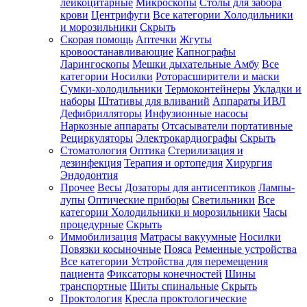
лейкоцитарные
Микроскопы
Столы для забора
крови
Центрифуги
Все категории
Холодильники
и морозильники
Скрыть
Скорая помощь
Аптечки
Жгуты
кровоостанавливающие
Капнографы
Ларингоскопы
Мешки дыхательные Амбу
Все
категории
Носилки
Роторасширители и маски
Сумки-холодильники
Термоконтейнеры
Укладки и
наборы
Штативы для вливаний
Аппараты ИВЛ
Дефибрилляторы
Инфузионные насосы
Наркозные аппараты
Отсасыватели портативные
Рециркуляторы
Электрокардиографы
Скрыть
Стоматология
Оптика
Стерилизация и
дезинфекция
Терапия и ортопедия
Хирургия
Эндодонтия
Прочее
Весы
Дозаторы для антисептиков
Лампы-
лупы
Оптические приборы
Светильники
Все
категории
Холодильники и морозильники
Часы
процедурные
Скрыть
Иммобилизация
Матрасы вакуумные
Носилки
Повязки косыночные
Пояса
Ременные устройства
Все категории
Устройства для перемещения
пациента
Фиксаторы конечностей
Шины
транспортные
Щиты спинальные
Скрыть
Проктология
Кресла проктологические