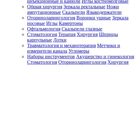
инъекционные и канюли
Иглы костномозговые
Общая хирургия
Зеркала ректальные
Ножи
ампутационные
Скальпели
Языкодержатели
Оториноларингология
Воронки ушные
Зеркала
носовые
Иглы
Камертоны
Офтальмология
Скальпели глазные
Стоматология
Терапия
Хирургия
Шприцы
карпульные
Лотки
Травматология и механотерапия
Метчики и
измерители канала
Угломеры
Наборы инструментов
Акушерство и гинекология
Стоматология
Оториноларингология
Хирургия