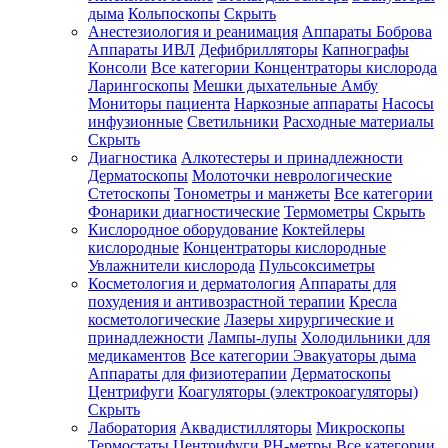
дыма
Кольпоскопы
Скрыть
Анестезиология и реанимация
Аппараты Боброва
Аппараты ИВЛ
Дефибрилляторы
Капнографы
Консоли
Все категории
Концентраторы кислорода
Ларингоскопы
Мешки дыхательные Амбу
Мониторы пациента
Наркозные аппараты
Насосы
инфузионные
Светильники
Расходные материалы
Скрыть
Диагностика
Алкотестеры и принадлежности
Дерматоскопы
Молоточки неврологические
Стетоскопы
Тонометры и манжеты
Все категории
Фонарики диагностические
Термометры
Скрыть
Кислородное оборудование
Коктейлеры
кислородные
Концентраторы кислородные
Увлажнители кислорода
Пульсоксиметры
Косметология и дерматология
Аппараты для
похудения и антивозрастной терапии
Кресла
косметологические
Лазеры хирургические и
принадлежности
Лампы-лупы
Холодильники для
медикаментов
Все категории
Эвакуаторы дыма
Аппараты для физиотерапии
Дерматоскопы
Центрифуги
Коагуляторы (электрокоагуляторы)
Скрыть
Лаборатория
Аквадистилляторы
Микроскопы
Термостаты
Центрифуги
PH-метры
Все категории