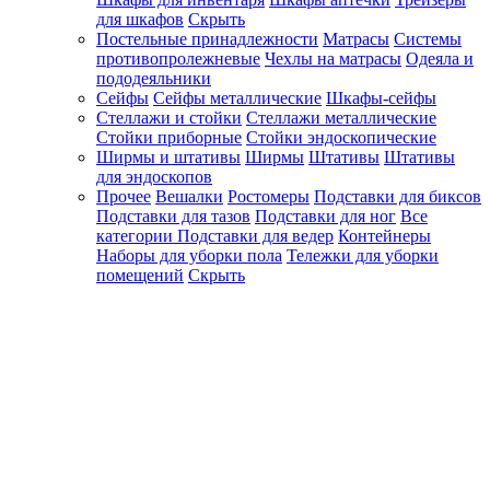
для шкафов
Скрыть
Постельные принадлежности
Матрасы
Системы
противопролежневые
Чехлы на матрасы
Одеяла и
пододеяльники
Сейфы
Сейфы металлические
Шкафы-сейфы
Стеллажи и стойки
Стеллажи металлические
Стойки приборные
Стойки эндоскопические
Ширмы и штативы
Ширмы
Штативы
Штативы
для эндоскопов
Прочее
Вешалки
Ростомеры
Подставки для биксов
Подставки для тазов
Подставки для ног
Все
категории
Подставки для ведер
Контейнеры
Наборы для уборки пола
Тележки для уборки
помещений
Скрыть