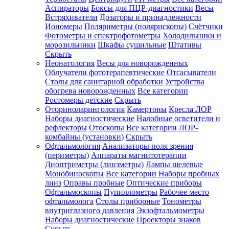
Аспираторы
Боксы для ПЦР-диагностики
Весы
Встряхиватели
Дозаторы и принадлежности
Иономеры
Поляриметры (полярископы)
Счётчики
Фотометры и спектрофотометры
Холодильники и
морозильники
Шкафы сушильные
Штативы
Скрыть
Неонатология
Весы для новорожденных
Облучатели фототерапевтические
Отсасыватели
Столы для санитарной обработки
Устройства
обогрева новорожденных
Все категории
Ростомеры детские
Скрыть
Оториноларингология
Камертоны
Кресла ЛОР
Наборы диагностические
Налобные осветители и
рефлекторы
Отоскопы
Все категории
ЛОР-
комбайны (установки)
Скрыть
Офтальмология
Анализаторы поля зрения
(периметры)
Аппараты магнитотерапии
Диоптриметры (линзметры)
Лампы щелевые
Монобиноскопы
Все категории
Наборы пробных
линз
Оправы пробные
Оптические приборы
Офтальмоскопы
Пупиллометры
Рабочее место
офтальмолога
Столы приборные
Тонометры
внутриглазного давления
Экзофтальмометры
Наборы диагностические
Проекторы знаков
Скрыть