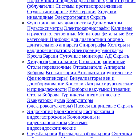
Подъемники и подвесы для больных
Светотерапия
(облучатели)
Системы противопролежневые
Стулья санитарные
УВЧ терапия
Ходунки
инвалидные
Электротерапия
Скрыть
Функциональная диагностика
Динамометры
Пульсоксиметры
Электрокардиографы
Калиперы
и рулетки электронные
Мониторы фетальные
Все
категории
Приборы для диагностики опорно-
двигательного аппарата
Спирографы
Холтеры и
кардиорегистраторы
Электроэнцефалографы
Кресла Барани
Суточные мониторы АД
Скрыть
Хирургия
Светильники
Столы операционные
Столы перевязочные
Отсасыватели
Аппараты
Боброва
Все категории
Аппараты хирургические
(физиодиспенсеры)
Визуализаторы вен и
допоборудование
Консоли
Лазеры хирургические
и принадлежности
Приборы вакуумной терапии
Столы Боброва
Турникеты пневматические
Эвакуаторы дыма
Коагуляторы
(электрокоагуляторы)
Насосы шприцевые
Скрыть
Эндоскопия
Бронхоскопы
Гастроскопы и
видеогастроскопы
Колоноскопы и
видеоколоноскопы
Системы
видеоэндоскопические
Служба крови
Кресла для забора крови
Счетчики