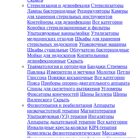
Стерилизация и дезинфекция
Стерилизаторы
Лампы бактерицидные
Рециркуляторы
Камеры
для хранения стерильных инструментов
Контейнеры для дезинфекции
Все категории
Коробки стерилизационные и фильтры
Ультразвуковые ванны/мойки
Утилизаторы
медицинских отходов
Шкафы для хранения
стерильных эндоскопов
Упаковочные машины
Шкафы сушильные
Облучатели бактерицидные
Мойки для эндоскопов
Кипятильники
дезинфекционные
Скрыть
Травматология и ортопедия
Бандажи Стремена
Павлика
Измерители и метчики
Молотки
Петли
Глиссона
Повязки косыночные
Все категории
Пояса
Приборы опорно-двигательного аппарата
Спицы для скелетного вытяжения
Угломеры
Фиксаторы конечностей
Шины Беллера
Шины
Виленского
Скрыть
Физиотерапия и реабилитация
Аппараты
низкочастотной терапии
Магнитотерапия
Ультразвуковая (УЗ) терапия
Ингаляторы
Аппараты дыхательной терапии
Все категории
Инвалидные кресла-коляски
КВЧ-терапия
Комплексы физиотерапевтические
Массажеры