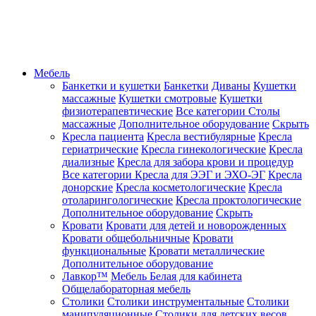
Мебель
Банкетки и кушетки
Банкетки
Диваны
Кушетки
массажные
Кушетки смотровые
Кушетки
физиотерапевтические
Все категории
Столы
массажные
Дополнительное оборудование
Скрыть
Кресла пациента
Кресла вестибулярные
Кресла
гериатрические
Кресла гинекологические
Кресла
диализные
Кресла для забора крови и процедур
Все категории
Кресла для ЭЭГ и ЭХО-ЭГ
Кресла
донорские
Кресла косметологические
Кресла
отоларингологические
Кресла проктологические
Дополнительное оборудование
Скрыть
Кровати
Кровати для детей и новорожденных
Кровати общебольничные
Кровати
функциональные
Кровати металлические
Дополнительное оборудование
Лавкор™
Мебель Белая для кабинета
Общелабораторная мебель
Столики
Столики инструментальные
Столики
манипуляционные
Столики для детских весов