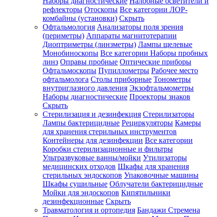
Наборы диагностические
Налобные осветители и
рефлекторы
Отоскопы
Все категории
ЛОР-
комбайны (установки)
Скрыть
Офтальмология
Анализаторы поля зрения
(периметры)
Аппараты магнитотерапии
Диоптриметры (линзметры)
Лампы щелевые
Монобиноскопы
Все категории
Наборы пробных
линз
Оправы пробные
Оптические приборы
Офтальмоскопы
Пупиллометры
Рабочее место
офтальмолога
Столы приборные
Тонометры
внутриглазного давления
Экзофтальмометры
Наборы диагностические
Проекторы знаков
Скрыть
Стерилизация и дезинфекция
Стерилизаторы
Лампы бактерицидные
Рециркуляторы
Камеры
для хранения стерильных инструментов
Контейнеры для дезинфекции
Все категории
Коробки стерилизационные и фильтры
Ультразвуковые ванны/мойки
Утилизаторы
медицинских отходов
Шкафы для хранения
стерильных эндоскопов
Упаковочные машины
Шкафы сушильные
Облучатели бактерицидные
Мойки для эндоскопов
Кипятильники
дезинфекционные
Скрыть
Травматология и ортопедия
Бандажи Стремена