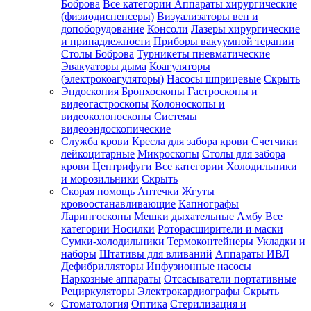
Боброва
Все категории
Аппараты хирургические
(физиодиспенсеры)
Визуализаторы вен и
допоборудование
Консоли
Лазеры хирургические
и принадлежности
Приборы вакуумной терапии
Столы Боброва
Турникеты пневматические
Эвакуаторы дыма
Коагуляторы
(электрокоагуляторы)
Насосы шприцевые
Скрыть
Эндоскопия
Бронхоскопы
Гастроскопы и
видеогастроскопы
Колоноскопы и
видеоколоноскопы
Системы
видеоэндоскопические
Служба крови
Кресла для забора крови
Счетчики
лейкоцитарные
Микроскопы
Столы для забора
крови
Центрифуги
Все категории
Холодильники
и морозильники
Скрыть
Скорая помощь
Аптечки
Жгуты
кровоостанавливающие
Капнографы
Ларингоскопы
Мешки дыхательные Амбу
Все
категории
Носилки
Роторасширители и маски
Сумки-холодильники
Термоконтейнеры
Укладки и
наборы
Штативы для вливаний
Аппараты ИВЛ
Дефибрилляторы
Инфузионные насосы
Наркозные аппараты
Отсасыватели портативные
Рециркуляторы
Электрокардиографы
Скрыть
Стоматология
Оптика
Стерилизация и