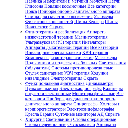
Павлика
Измерители и метчики
Молотки
Петли
Глиссона
Повязки косыночные
Все категории
Пояса
Приборы опорно-двигательного аппарата
Спицы для скелетного вытяжения
Угломеры
Фиксаторы конечностей
Шины Беллера
Шины
Виленского
Скрыть
Физиотерапия и реабилитация
Аппараты
низкочастотной терапии
Магнитотерапия
Ультразвуковая (УЗ) терапия
Ингаляторы
Аппараты дыхательной терапии
Все категории
Инвалидные кресла-коляски
КВЧ-терапия
Комплексы физиотерапевтические
Массажеры
Подъемники и подвесы для больных
Светотерапия
(облучатели)
Системы противопролежневые
Стулья санитарные
УВЧ терапия
Ходунки
инвалидные
Электротерапия
Скрыть
Функциональная диагностика
Динамометры
Пульсоксиметры
Электрокардиографы
Калиперы
и рулетки электронные
Мониторы фетальные
Все
категории
Приборы для диагностики опорно-
двигательного аппарата
Спирографы
Холтеры и
кардиорегистраторы
Электроэнцефалографы
Кресла Барани
Суточные мониторы АД
Скрыть
Хирургия
Светильники
Столы операционные
Столы перевязочные
Отсасыватели
Аппараты