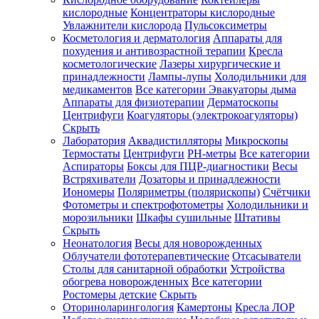
кислородные
Концентраторы кислородные
Увлажнители кислорода
Пульсоксиметры
Косметология и дерматология
Аппараты для
Зарегистрироваться
похудения и антивозрастной терапии
Кресла
косметологические
Лазеры хирургические и
принадлежности
Лампы-лупы
Холодильники для
медикаментов
Все категории
Эвакуаторы дыма
Аппараты для физиотерапии
Дерматоскопы
Зачем
Центрифуги
Коагуляторы (электрокоагуляторы)
регистрироваться?
Скрыть
Лаборатория
Аквадистилляторы
Микроскопы
Все
Термостаты
Центрифуги
PH-метры
Все категории
покупки
в
Аспираторы
Боксы для ПЦР-диагностики
Весы
одном
Встряхиватели
Дозаторы и принадлежности
месте
Иономеры
Поляриметры (полярископы)
Счётчики
Личный
Фотометры и спектрофотометры
Холодильники и
менеджер
морозильники
Шкафы сушильные
Штативы
Отслеживание
Скрыть
статуса
Неонатология
Весы для новорожденных
заказа
Облучатели фототерапевтические
Отсасыватели
Столы для санитарной обработки
Устройства
обогрева новорожденных
Все категории
Ростомеры детские
Скрыть
Оториноларингология
Камертоны
Кресла ЛОР