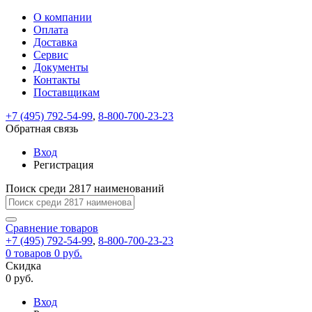
О компании
Восстановление
Обратная
Вход
Регистрация
Оплата
пароля
связь
На
Доставка
вашу
Сервис
почту
Только
Только
Документы
test@example.com
для
для
Ваше
Введите
Заполните
отправлена
ИП
ИП
Контакты
новый
Пароль
На
сообщение
форму.
ссылка.
и
и
пароль
Поставщикам
успешно
вашу
успешно
юр.
юр.
Перейдите
отправлено.
лиц
лиц
восстановлен
почту
Мы
+7 (495) 792-54-99
,
8-800-700-23-23
по
test@test.ru
ней
отправим
Обратная связь
для
отправлена
вам
завершения
ссылка.
Вход
регистрации.
ссылку
Регистрация
Войти
на
указанный
Перейдите
Сообщение
Поиск среди 2817 наименований
Ок
электронный
по
адрес,
ней
перейдя
Сравнение
для
товаров
по
+7 (495) 792-54-99
,
8-800-700-23-23
смены
Запомнить
Забыли
0
товаров
которой
0 руб.
пароля.
меня
пароль?
Сменить
Скидка
вы
0 руб.
сможете
пароль
Я принимаю условия
Войти
задать
пользовательского
Вход
новый
соглашения
и