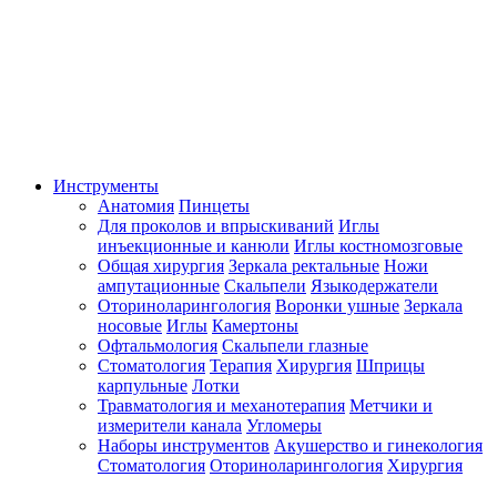
Инструменты
Анатомия
Пинцеты
Для проколов и впрыскиваний
Иглы
инъекционные и канюли
Иглы костномозговые
Общая хирургия
Зеркала ректальные
Ножи
ампутационные
Скальпели
Языкодержатели
Оториноларингология
Воронки ушные
Зеркала
носовые
Иглы
Камертоны
Офтальмология
Скальпели глазные
Стоматология
Терапия
Хирургия
Шприцы
карпульные
Лотки
Травматология и механотерапия
Метчики и
измерители канала
Угломеры
Наборы инструментов
Акушерство и гинекология
Стоматология
Оториноларингология
Хирургия