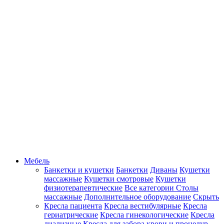
Мебель
Банкетки и кушетки
Банкетки
Диваны
Кушетки
массажные
Кушетки смотровые
Кушетки
физиотерапевтические
Все категории
Столы
массажные
Дополнительное оборудование
Скрыть
Кресла пациента
Кресла вестибулярные
Кресла
гериатрические
Кресла гинекологические
Кресла
диализные
Кресла для забора крови и процедур