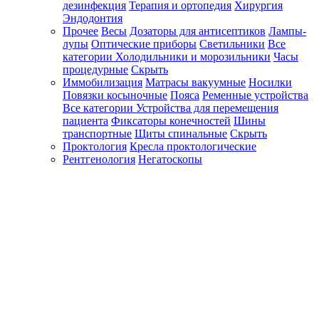
дезинфекция
Терапия и ортопедия
Хирургия
Эндодонтия
Прочее
Весы
Дозаторы для антисептиков
Лампы-
лупы
Оптические приборы
Светильники
Все
категории
Холодильники и морозильники
Часы
процедурные
Скрыть
Иммобилизация
Матрасы вакуумные
Носилки
Повязки косыночные
Пояса
Ременные устройства
Все категории
Устройства для перемещения
пациента
Фиксаторы конечностей
Шины
транспортные
Щиты спинальные
Скрыть
Проктология
Кресла проктологические
Рентгенология
Негатоскопы