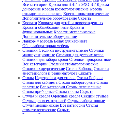
Все категории
Кресла для ЭЭГ и ЭХО-ЭГ
Кресла
донорские
Кресла косметологические
Кресла
отоларингологические
Кресла проктологические
Дополнительное оборудование
Скрыть
Кровати
Кровати для детей и новорожденных
Кровати общебольничные
Кровати
функциональные
Кровати металлические
Дополнительное оборудование
Лавкор™
Мебель Белая для кабинета
Общелабораторная мебель
Столики
Столики инструментальные
Столики
манипуляционные
Столики для детских весов
Столики для забора крови
Столики прикроватные
Все категории
Столики стоматологические
Столики хирургические
Столы Боброва
Столики
анестезиолога и реаниматолога
Скрыть
Столы
Надстройки для столов
Столы Боброва
Столы для кабинета
Столы лабораторные
Столы
палатные
Все категории
Столы пеленальные
Столы приборные
Столы-посты
Скрыть
Стулья и кресла
Офисные кресла
Секции стульев
Стулья для всех отраслей
Стулья лабораторные
Стулья медицинские
Все категории
Стулья
стоматологические
Скрыть