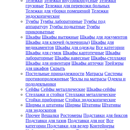
Тележки
Тележки внутрикорпусные
Тележки
грузовые
Тележки для перевозки больных
Тележки для уборки помещений
Тележки
эндоскопические
Тумбы
Тумбы лабораторные
Тумбы под
аппаратуру
Тумбы подкатные
Тумбы
прикроватные
Шкафы
Шкафы вытяжные
Шкафы для документов
Шкафы для ключей (ключницы)
Шкафы для
медикаментов
Шкафы для одежды
Все категории
Шкафы для сумок
Шкафы картотечные
Шкафы
лабораторные
Шкафы навесные
Шкафы-стеллажи
Шкафы для инвентаря
Шкафы аптечки
Трейзеры
для шкафов
Скрыть
Постельные принадлежности
Матрасы
Системы
противопролежневые
Чехлы на матрасы
Одеяла и
пододеяльники
Сейфы
Сейфы металлические
Шкафы-сейфы
Стеллажи и стойки
Стеллажи металлические
Стойки приборные
Стойки эндоскопические
Ширмы и штативы
Ширмы
Штативы
Штативы
для эндоскопов
Прочее
Вешалки
Ростомеры
Подставки для биксов
Подставки для тазов
Подставки для ног
Все
категории
Подставки для ведер
Контейнеры