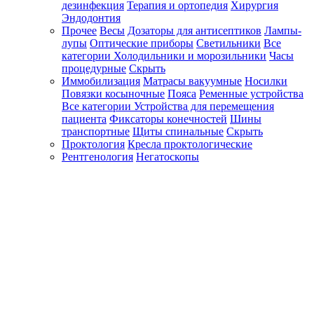
дезинфекция
Терапия и ортопедия
Хирургия
Эндодонтия
Прочее
Весы
Дозаторы для антисептиков
Лампы-
лупы
Оптические приборы
Светильники
Все
категории
Холодильники и морозильники
Часы
процедурные
Скрыть
Иммобилизация
Матрасы вакуумные
Носилки
Повязки косыночные
Пояса
Ременные устройства
Все категории
Устройства для перемещения
пациента
Фиксаторы конечностей
Шины
транспортные
Щиты спинальные
Скрыть
Проктология
Кресла проктологические
Рентгенология
Негатоскопы