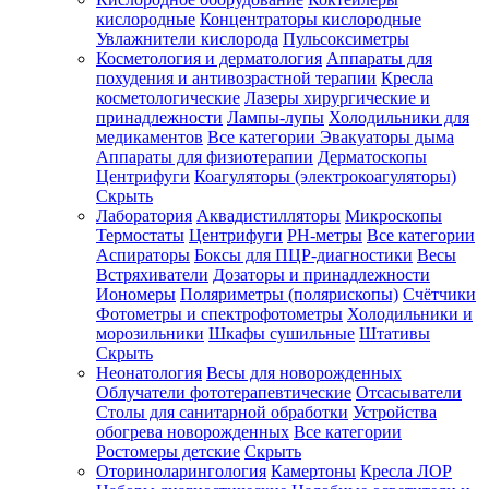
кислородные
Концентраторы кислородные
Увлажнители кислорода
Пульсоксиметры
Косметология и дерматология
Аппараты для
Зарегистрироваться
похудения и антивозрастной терапии
Кресла
косметологические
Лазеры хирургические и
принадлежности
Лампы-лупы
Холодильники для
медикаментов
Все категории
Эвакуаторы дыма
Аппараты для физиотерапии
Дерматоскопы
Зачем
Центрифуги
Коагуляторы (электрокоагуляторы)
регистрироваться?
Скрыть
Лаборатория
Аквадистилляторы
Микроскопы
Все
Термостаты
Центрифуги
PH-метры
Все категории
покупки
в
Аспираторы
Боксы для ПЦР-диагностики
Весы
одном
Встряхиватели
Дозаторы и принадлежности
месте
Иономеры
Поляриметры (полярископы)
Счётчики
Личный
Фотометры и спектрофотометры
Холодильники и
менеджер
морозильники
Шкафы сушильные
Штативы
Отслеживание
Скрыть
статуса
Неонатология
Весы для новорожденных
заказа
Облучатели фототерапевтические
Отсасыватели
Столы для санитарной обработки
Устройства
обогрева новорожденных
Все категории
Ростомеры детские
Скрыть
Оториноларингология
Камертоны
Кресла ЛОР