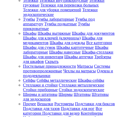
Тележки
Тележки внутрикорпусные
Тележки
грузовые
Тележки для перевозки больных
Тележки для уборки помещений
Тележки
эндоскопические
Тумбы
Тумбы лабораторные
Тумбы под
аппаратуру
Тумбы подкатные
Тумбы
прикроватные
Шкафы
Шкафы вытяжные
Шкафы для документов
Шкафы для ключей (ключницы)
Шкафы для
медикаментов
Шкафы для одежды
Все категории
Шкафы для сумок
Шкафы картотечные
Шкафы
лабораторные
Шкафы навесные
Шкафы-стеллажи
Шкафы для инвентаря
Шкафы аптечки
Трейзеры
для шкафов
Скрыть
Постельные принадлежности
Матрасы
Системы
противопролежневые
Чехлы на матрасы
Одеяла и
пододеяльники
Сейфы
Сейфы металлические
Шкафы-сейфы
Стеллажи и стойки
Стеллажи металлические
Стойки приборные
Стойки эндоскопические
Ширмы и штативы
Ширмы
Штативы
Штативы
для эндоскопов
Прочее
Вешалки
Ростомеры
Подставки для биксов
Подставки для тазов
Подставки для ног
Все
категории
Подставки для ведер
Контейнеры