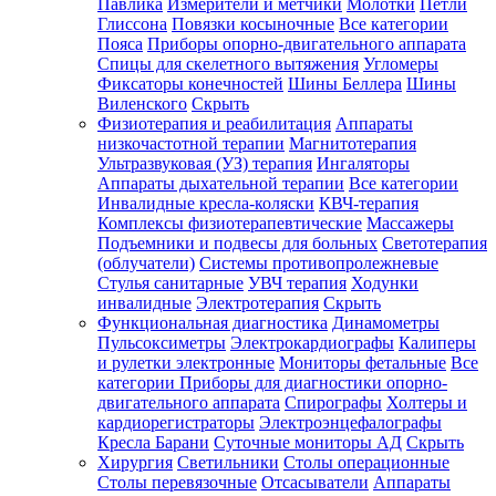
Павлика
Измерители и метчики
Молотки
Петли
Глиссона
Повязки косыночные
Все категории
Пояса
Приборы опорно-двигательного аппарата
Спицы для скелетного вытяжения
Угломеры
Фиксаторы конечностей
Шины Беллера
Шины
Виленского
Скрыть
Физиотерапия и реабилитация
Аппараты
низкочастотной терапии
Магнитотерапия
Ультразвуковая (УЗ) терапия
Ингаляторы
Аппараты дыхательной терапии
Все категории
Инвалидные кресла-коляски
КВЧ-терапия
Комплексы физиотерапевтические
Массажеры
Подъемники и подвесы для больных
Светотерапия
(облучатели)
Системы противопролежневые
Стулья санитарные
УВЧ терапия
Ходунки
инвалидные
Электротерапия
Скрыть
Функциональная диагностика
Динамометры
Пульсоксиметры
Электрокардиографы
Калиперы
и рулетки электронные
Мониторы фетальные
Все
категории
Приборы для диагностики опорно-
двигательного аппарата
Спирографы
Холтеры и
кардиорегистраторы
Электроэнцефалографы
Кресла Барани
Суточные мониторы АД
Скрыть
Хирургия
Светильники
Столы операционные
Столы перевязочные
Отсасыватели
Аппараты