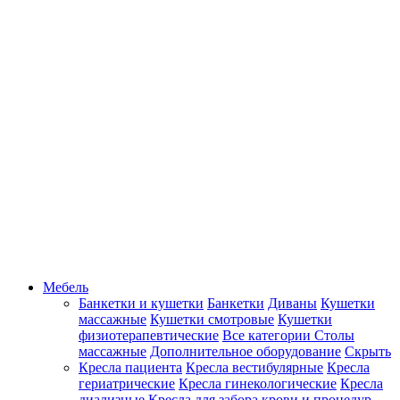
Мебель
Банкетки и кушетки
Банкетки
Диваны
Кушетки
массажные
Кушетки смотровые
Кушетки
физиотерапевтические
Все категории
Столы
массажные
Дополнительное оборудование
Скрыть
Кресла пациента
Кресла вестибулярные
Кресла
гериатрические
Кресла гинекологические
Кресла
диализные
Кресла для забора крови и процедур