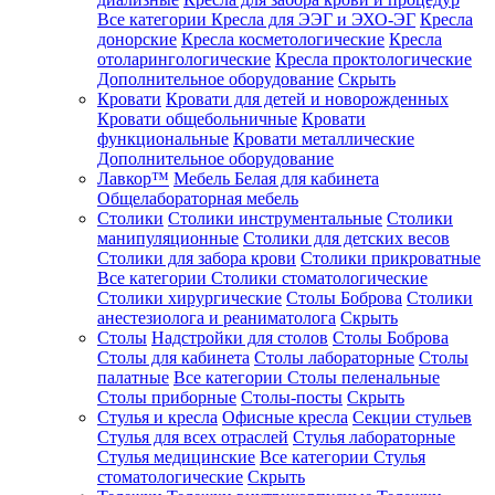
Все категории
Кресла для ЭЭГ и ЭХО-ЭГ
Кресла
донорские
Кресла косметологические
Кресла
отоларингологические
Кресла проктологические
Дополнительное оборудование
Скрыть
Кровати
Кровати для детей и новорожденных
Кровати общебольничные
Кровати
функциональные
Кровати металлические
Дополнительное оборудование
Лавкор™
Мебель Белая для кабинета
Общелабораторная мебель
Столики
Столики инструментальные
Столики
манипуляционные
Столики для детских весов
Столики для забора крови
Столики прикроватные
Все категории
Столики стоматологические
Столики хирургические
Столы Боброва
Столики
анестезиолога и реаниматолога
Скрыть
Столы
Надстройки для столов
Столы Боброва
Столы для кабинета
Столы лабораторные
Столы
палатные
Все категории
Столы пеленальные
Столы приборные
Столы-посты
Скрыть
Стулья и кресла
Офисные кресла
Секции стульев
Стулья для всех отраслей
Стулья лабораторные
Стулья медицинские
Все категории
Стулья
стоматологические
Скрыть