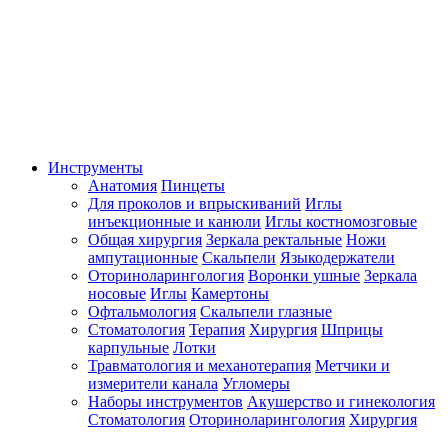
Инструменты
Анатомия
Пинцеты
Для проколов и впрыскиваний
Иглы
инъекционные и канюли
Иглы костномозговые
Общая хирургия
Зеркала ректальные
Ножи
ампутационные
Скальпели
Языкодержатели
Оториноларингология
Воронки ушные
Зеркала
носовые
Иглы
Камертоны
Офтальмология
Скальпели глазные
Стоматология
Терапия
Хирургия
Шприцы
карпульные
Лотки
Травматология и механотерапия
Метчики и
измерители канала
Угломеры
Наборы инструментов
Акушерство и гинекология
Стоматология
Оториноларингология
Хирургия