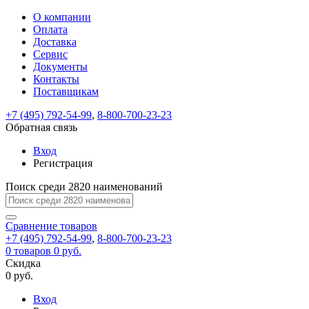
О компании
Восстановление
Обратная
Вход
Регистрация
Оплата
пароля
связь
На
Доставка
вашу
Сервис
почту
Только
Только
Документы
test@example.com
для
для
Ваше
Введите
Заполните
отправлена
ИП
ИП
Контакты
новый
Пароль
На
сообщение
форму.
ссылка.
и
и
пароль
Поставщикам
успешно
вашу
успешно
юр.
юр.
Перейдите
отправлено.
лиц
лиц
восстановлен
почту
Мы
+7 (495) 792-54-99
,
8-800-700-23-23
по
test@test.ru
ней
отправим
Обратная связь
для
отправлена
вам
завершения
ссылка.
Вход
регистрации.
ссылку
Регистрация
Войти
на
указанный
Перейдите
Сообщение
Поиск среди 2820 наименований
Ок
электронный
по
адрес,
ней
перейдя
Сравнение
для
товаров
по
+7 (495) 792-54-99
,
8-800-700-23-23
смены
Запомнить
Забыли
0
товаров
которой
0 руб.
пароля.
меня
пароль?
Сменить
Скидка
вы
0 руб.
сможете
пароль
Я принимаю условия
Войти
задать
пользовательского
Вход
новый
соглашения
и