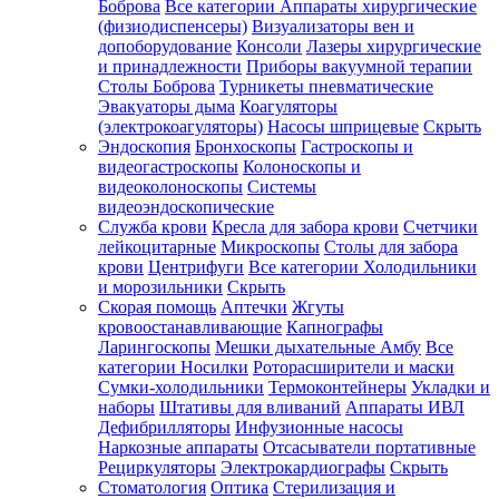
Боброва
Все категории
Аппараты хирургические
(физиодиспенсеры)
Визуализаторы вен и
допоборудование
Консоли
Лазеры хирургические
и принадлежности
Приборы вакуумной терапии
Столы Боброва
Турникеты пневматические
Эвакуаторы дыма
Коагуляторы
(электрокоагуляторы)
Насосы шприцевые
Скрыть
Эндоскопия
Бронхоскопы
Гастроскопы и
видеогастроскопы
Колоноскопы и
видеоколоноскопы
Системы
видеоэндоскопические
Служба крови
Кресла для забора крови
Счетчики
лейкоцитарные
Микроскопы
Столы для забора
крови
Центрифуги
Все категории
Холодильники
и морозильники
Скрыть
Скорая помощь
Аптечки
Жгуты
кровоостанавливающие
Капнографы
Ларингоскопы
Мешки дыхательные Амбу
Все
категории
Носилки
Роторасширители и маски
Сумки-холодильники
Термоконтейнеры
Укладки и
наборы
Штативы для вливаний
Аппараты ИВЛ
Дефибрилляторы
Инфузионные насосы
Наркозные аппараты
Отсасыватели портативные
Рециркуляторы
Электрокардиографы
Скрыть
Стоматология
Оптика
Стерилизация и