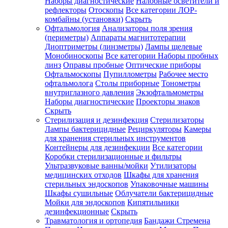
Наборы диагностические
Налобные осветители и
рефлекторы
Отоскопы
Все категории
ЛОР-
комбайны (установки)
Скрыть
Офтальмология
Анализаторы поля зрения
(периметры)
Аппараты магнитотерапии
Диоптриметры (линзметры)
Лампы щелевые
Монобиноскопы
Все категории
Наборы пробных
линз
Оправы пробные
Оптические приборы
Офтальмоскопы
Пупиллометры
Рабочее место
офтальмолога
Столы приборные
Тонометры
внутриглазного давления
Экзофтальмометры
Наборы диагностические
Проекторы знаков
Скрыть
Стерилизация и дезинфекция
Стерилизаторы
Лампы бактерицидные
Рециркуляторы
Камеры
для хранения стерильных инструментов
Контейнеры для дезинфекции
Все категории
Коробки стерилизационные и фильтры
Ультразвуковые ванны/мойки
Утилизаторы
медицинских отходов
Шкафы для хранения
стерильных эндоскопов
Упаковочные машины
Шкафы сушильные
Облучатели бактерицидные
Мойки для эндоскопов
Кипятильники
дезинфекционные
Скрыть
Травматология и ортопедия
Бандажи Стремена