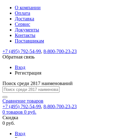
О компании
Восстановление
Обратная
Вход
Регистрация
Оплата
пароля
связь
На
Доставка
вашу
Сервис
почту
Только
Только
Документы
test@example.com
для
для
Ваше
Введите
Заполните
отправлена
ИП
ИП
Контакты
новый
Пароль
На
сообщение
форму.
ссылка.
и
и
пароль
Поставщикам
успешно
вашу
успешно
юр.
юр.
Перейдите
отправлено.
лиц
лиц
восстановлен
почту
Мы
+7 (495) 792-54-99
,
8-800-700-23-23
по
test@test.ru
ней
отправим
Обратная связь
для
отправлена
вам
завершения
ссылка.
Вход
регистрации.
ссылку
Регистрация
Войти
на
указанный
Перейдите
Сообщение
Поиск среди 2817 наименований
Ок
электронный
по
адрес,
ней
перейдя
Сравнение
для
товаров
по
+7 (495) 792-54-99
,
8-800-700-23-23
смены
Запомнить
Забыли
0
товаров
которой
0 руб.
пароля.
меня
пароль?
Сменить
Скидка
вы
0 руб.
сможете
пароль
Я принимаю условия
Войти
задать
пользовательского
Вход
новый
соглашения
и