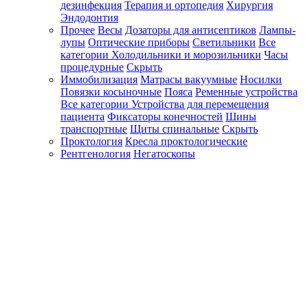
дезинфекция
Терапия и ортопедия
Хирургия
Эндодонтия
Прочее
Весы
Дозаторы для антисептиков
Лампы-
лупы
Оптические приборы
Светильники
Все
категории
Холодильники и морозильники
Часы
процедурные
Скрыть
Иммобилизация
Матрасы вакуумные
Носилки
Повязки косыночные
Пояса
Ременные устройства
Все категории
Устройства для перемещения
пациента
Фиксаторы конечностей
Шины
транспортные
Щиты спинальные
Скрыть
Проктология
Кресла проктологические
Рентгенология
Негатоскопы