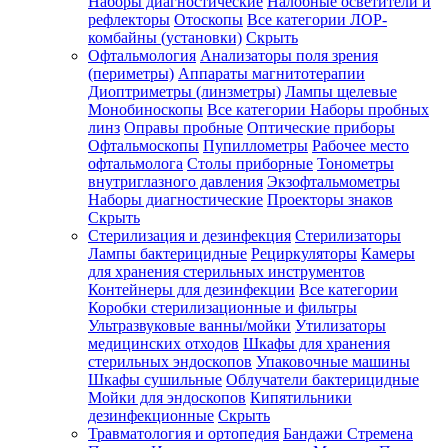
Наборы диагностические
Налобные осветители и
рефлекторы
Отоскопы
Все категории
ЛОР-
комбайны (установки)
Скрыть
Офтальмология
Анализаторы поля зрения
(периметры)
Аппараты магнитотерапии
Диоптриметры (линзметры)
Лампы щелевые
Монобиноскопы
Все категории
Наборы пробных
линз
Оправы пробные
Оптические приборы
Офтальмоскопы
Пупиллометры
Рабочее место
офтальмолога
Столы приборные
Тонометры
внутриглазного давления
Экзофтальмометры
Наборы диагностические
Проекторы знаков
Скрыть
Стерилизация и дезинфекция
Стерилизаторы
Лампы бактерицидные
Рециркуляторы
Камеры
для хранения стерильных инструментов
Контейнеры для дезинфекции
Все категории
Коробки стерилизационные и фильтры
Ультразвуковые ванны/мойки
Утилизаторы
медицинских отходов
Шкафы для хранения
стерильных эндоскопов
Упаковочные машины
Шкафы сушильные
Облучатели бактерицидные
Мойки для эндоскопов
Кипятильники
дезинфекционные
Скрыть
Травматология и ортопедия
Бандажи Стремена