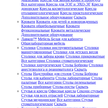
Все категории
Кресла для ЭЭГ и ЭХО-ЭГ
Кресла
донорские
Кресла косметологические
Кресла
отоларингологические
Кресла проктологические
Дополнительное оборудование
Скрыть
Кровати
Кровати для детей и новорожденных
Кровати общебольничные
Кровати
функциональные
Кровати металлические
Дополнительное оборудование
Лавкор™
Мебель Белая для кабинета
Общелабораторная мебель
Столики
Столики инструментальные
Столики
манипуляционные
Столики для детских весов
Столики для забора крови
Столики прикроватные
Все категории
Столики стоматологические
Столики хирургические
Столы Боброва
Столики
анестезиолога и реаниматолога
Скрыть
Столы
Надстройки для столов
Столы Боброва
Столы для кабинета
Столы лабораторные
Столы
палатные
Все категории
Столы пеленальные
Столы приборные
Столы-посты
Скрыть
Стулья и кресла
Офисные кресла
Секции стульев
Стулья для всех отраслей
Стулья лабораторные
Стулья медицинские
Все категории
Стулья
стоматологические
Скрыть