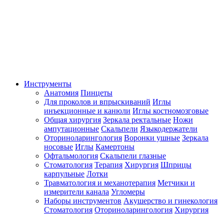
Инструменты
Анатомия
Пинцеты
Для проколов и впрыскиваний
Иглы
инъекционные и канюли
Иглы костномозговые
Общая хирургия
Зеркала ректальные
Ножи
ампутационные
Скальпели
Языкодержатели
Оториноларингология
Воронки ушные
Зеркала
носовые
Иглы
Камертоны
Офтальмология
Скальпели глазные
Стоматология
Терапия
Хирургия
Шприцы
карпульные
Лотки
Травматология и механотерапия
Метчики и
измерители канала
Угломеры
Наборы инструментов
Акушерство и гинекология
Стоматология
Оториноларингология
Хирургия