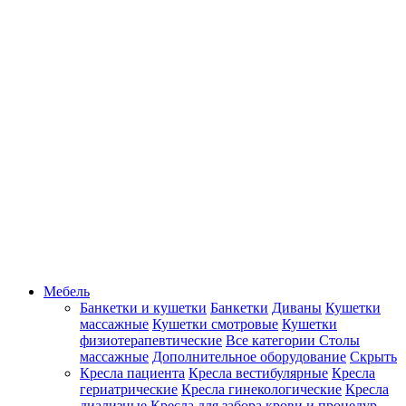
Мебель
Банкетки и кушетки
Банкетки
Диваны
Кушетки
массажные
Кушетки смотровые
Кушетки
физиотерапевтические
Все категории
Столы
массажные
Дополнительное оборудование
Скрыть
Кресла пациента
Кресла вестибулярные
Кресла
гериатрические
Кресла гинекологические
Кресла
диализные
Кресла для забора крови и процедур