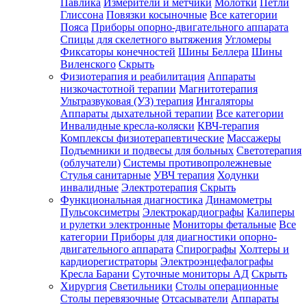
Павлика
Измерители и метчики
Молотки
Петли
Глиссона
Повязки косыночные
Все категории
Пояса
Приборы опорно-двигательного аппарата
Спицы для скелетного вытяжения
Угломеры
Фиксаторы конечностей
Шины Беллера
Шины
Виленского
Скрыть
Физиотерапия и реабилитация
Аппараты
низкочастотной терапии
Магнитотерапия
Ультразвуковая (УЗ) терапия
Ингаляторы
Аппараты дыхательной терапии
Все категории
Инвалидные кресла-коляски
КВЧ-терапия
Комплексы физиотерапевтические
Массажеры
Подъемники и подвесы для больных
Светотерапия
(облучатели)
Системы противопролежневые
Стулья санитарные
УВЧ терапия
Ходунки
инвалидные
Электротерапия
Скрыть
Функциональная диагностика
Динамометры
Пульсоксиметры
Электрокардиографы
Калиперы
и рулетки электронные
Мониторы фетальные
Все
категории
Приборы для диагностики опорно-
двигательного аппарата
Спирографы
Холтеры и
кардиорегистраторы
Электроэнцефалографы
Кресла Барани
Суточные мониторы АД
Скрыть
Хирургия
Светильники
Столы операционные
Столы перевязочные
Отсасыватели
Аппараты