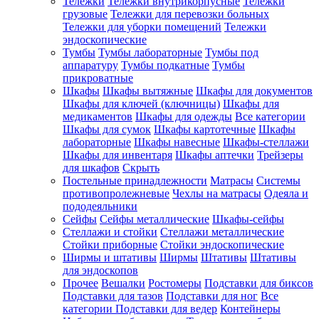
Тележки
Тележки внутрикорпусные
Тележки
грузовые
Тележки для перевозки больных
Тележки для уборки помещений
Тележки
эндоскопические
Тумбы
Тумбы лабораторные
Тумбы под
аппаратуру
Тумбы подкатные
Тумбы
прикроватные
Шкафы
Шкафы вытяжные
Шкафы для документов
Шкафы для ключей (ключницы)
Шкафы для
медикаментов
Шкафы для одежды
Все категории
Шкафы для сумок
Шкафы картотечные
Шкафы
лабораторные
Шкафы навесные
Шкафы-стеллажи
Шкафы для инвентаря
Шкафы аптечки
Трейзеры
для шкафов
Скрыть
Постельные принадлежности
Матрасы
Системы
противопролежневые
Чехлы на матрасы
Одеяла и
пододеяльники
Сейфы
Сейфы металлические
Шкафы-сейфы
Стеллажи и стойки
Стеллажи металлические
Стойки приборные
Стойки эндоскопические
Ширмы и штативы
Ширмы
Штативы
Штативы
для эндоскопов
Прочее
Вешалки
Ростомеры
Подставки для биксов
Подставки для тазов
Подставки для ног
Все
категории
Подставки для ведер
Контейнеры