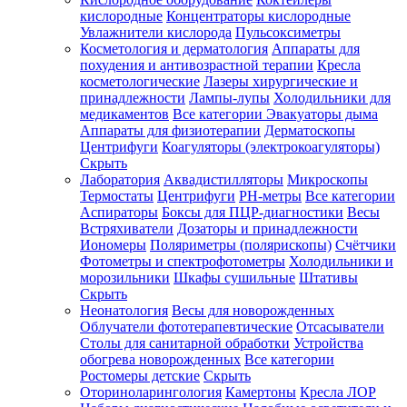
кислородные
Концентраторы кислородные
Увлажнители кислорода
Пульсоксиметры
Косметология и дерматология
Аппараты для
Зарегистрироваться
похудения и антивозрастной терапии
Кресла
косметологические
Лазеры хирургические и
принадлежности
Лампы-лупы
Холодильники для
медикаментов
Все категории
Эвакуаторы дыма
Аппараты для физиотерапии
Дерматоскопы
Зачем
Центрифуги
Коагуляторы (электрокоагуляторы)
регистрироваться?
Скрыть
Лаборатория
Аквадистилляторы
Микроскопы
Все
Термостаты
Центрифуги
PH-метры
Все категории
покупки
в
Аспираторы
Боксы для ПЦР-диагностики
Весы
одном
Встряхиватели
Дозаторы и принадлежности
месте
Иономеры
Поляриметры (полярископы)
Счётчики
Личный
Фотометры и спектрофотометры
Холодильники и
менеджер
морозильники
Шкафы сушильные
Штативы
Отслеживание
Скрыть
статуса
Неонатология
Весы для новорожденных
заказа
Облучатели фототерапевтические
Отсасыватели
Столы для санитарной обработки
Устройства
обогрева новорожденных
Все категории
Ростомеры детские
Скрыть
Оториноларингология
Камертоны
Кресла ЛОР