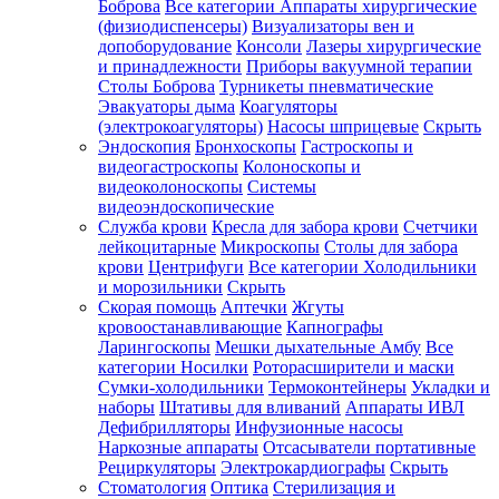
Боброва
Все категории
Аппараты хирургические
(физиодиспенсеры)
Визуализаторы вен и
допоборудование
Консоли
Лазеры хирургические
и принадлежности
Приборы вакуумной терапии
Столы Боброва
Турникеты пневматические
Эвакуаторы дыма
Коагуляторы
(электрокоагуляторы)
Насосы шприцевые
Скрыть
Эндоскопия
Бронхоскопы
Гастроскопы и
видеогастроскопы
Колоноскопы и
видеоколоноскопы
Системы
видеоэндоскопические
Служба крови
Кресла для забора крови
Счетчики
лейкоцитарные
Микроскопы
Столы для забора
крови
Центрифуги
Все категории
Холодильники
и морозильники
Скрыть
Скорая помощь
Аптечки
Жгуты
кровоостанавливающие
Капнографы
Ларингоскопы
Мешки дыхательные Амбу
Все
категории
Носилки
Роторасширители и маски
Сумки-холодильники
Термоконтейнеры
Укладки и
наборы
Штативы для вливаний
Аппараты ИВЛ
Дефибрилляторы
Инфузионные насосы
Наркозные аппараты
Отсасыватели портативные
Рециркуляторы
Электрокардиографы
Скрыть
Стоматология
Оптика
Стерилизация и