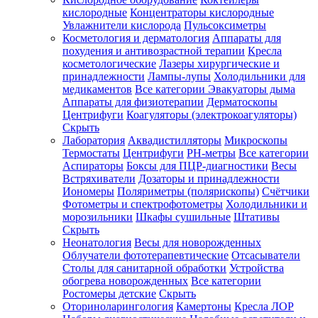
кислородные
Концентраторы кислородные
Увлажнители кислорода
Пульсоксиметры
Косметология и дерматология
Аппараты для
Зарегистрироваться
похудения и антивозрастной терапии
Кресла
косметологические
Лазеры хирургические и
принадлежности
Лампы-лупы
Холодильники для
медикаментов
Все категории
Эвакуаторы дыма
Аппараты для физиотерапии
Дерматоскопы
Зачем
Центрифуги
Коагуляторы (электрокоагуляторы)
регистрироваться?
Скрыть
Лаборатория
Аквадистилляторы
Микроскопы
Все
Термостаты
Центрифуги
PH-метры
Все категории
покупки
в
Аспираторы
Боксы для ПЦР-диагностики
Весы
одном
Встряхиватели
Дозаторы и принадлежности
месте
Иономеры
Поляриметры (полярископы)
Счётчики
Личный
Фотометры и спектрофотометры
Холодильники и
менеджер
морозильники
Шкафы сушильные
Штативы
Отслеживание
Скрыть
статуса
Неонатология
Весы для новорожденных
заказа
Облучатели фототерапевтические
Отсасыватели
Столы для санитарной обработки
Устройства
обогрева новорожденных
Все категории
Ростомеры детские
Скрыть
Оториноларингология
Камертоны
Кресла ЛОР