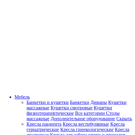
Мебель
Банкетки и кушетки
Банкетки
Диваны
Кушетки
массажные
Кушетки смотровые
Кушетки
физиотерапевтические
Все категории
Столы
массажные
Дополнительное оборудование
Скрыть
Кресла пациента
Кресла вестибулярные
Кресла
гериатрические
Кресла гинекологические
Кресла
диализные
Кресла для забора крови и процедур