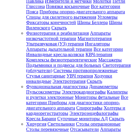
Павлика
Измерители и метчики
Молотки
Петли
Глиссона
Повязки косыночные
Все категории
Пояса
Приборы опорно-двигательного аппарата
Спицы для скелетного вытяжения
Угломеры
Фиксаторы конечностей
Шины Беллера
Шины
Виленского
Скрыть
Физиотерапия и реабилитация
Аппараты
низкочастотной терапии
Магнитотерапия
Ультразвуковая (УЗ) терапия
Ингаляторы
Аппараты дыхательной терапии
Все категории
Инвалидные кресла-коляски
КВЧ-терапия
Комплексы физиотерапевтические
Массажеры
Подъемники и подвесы для больных
Светотерапия
(облучатели)
Системы противопролежневые
Стулья санитарные
УВЧ терапия
Ходунки
инвалидные
Электротерапия
Скрыть
Функциональная диагностика
Динамометры
Пульсоксиметры
Электрокардиографы
Калиперы
и рулетки электронные
Мониторы фетальные
Все
категории
Приборы для диагностики опорно-
двигательного аппарата
Спирографы
Холтеры и
кардиорегистраторы
Электроэнцефалографы
Кресла Барани
Суточные мониторы АД
Скрыть
Хирургия
Светильники
Столы операционные
Столы перевязочные
Отсасыватели
Аппараты