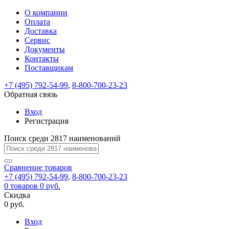
О компании
Восстановление
Обратная
Вход
Регистрация
Оплата
пароля
связь
На
Доставка
вашу
Сервис
почту
Только
Только
Документы
test@example.com
для
для
Ваше
Введите
Заполните
отправлена
ИП
ИП
Контакты
новый
Пароль
На
сообщение
форму.
ссылка.
и
и
пароль
Поставщикам
успешно
вашу
успешно
юр.
юр.
Перейдите
отправлено.
лиц
лиц
восстановлен
почту
Мы
+7 (495) 792-54-99
,
8-800-700-23-23
по
test@test.ru
ней
отправим
Обратная связь
для
отправлена
вам
завершения
ссылка.
Вход
регистрации.
ссылку
Регистрация
Войти
на
указанный
Перейдите
Сообщение
Поиск среди 2817 наименований
Ок
электронный
по
адрес,
ней
перейдя
Сравнение
для
товаров
по
+7 (495) 792-54-99
,
8-800-700-23-23
смены
Запомнить
Забыли
0
товаров
которой
0 руб.
пароля.
меня
пароль?
Сменить
Скидка
вы
0 руб.
сможете
пароль
Я принимаю условия
Войти
задать
пользовательского
Вход
новый
соглашения
и