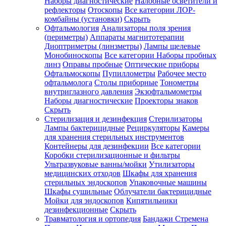
Наборы диагностические
Налобные осветители и
рефлекторы
Отоскопы
Все категории
ЛОР-
комбайны (установки)
Скрыть
Офтальмология
Анализаторы поля зрения
(периметры)
Аппараты магнитотерапии
Диоптриметры (линзметры)
Лампы щелевые
Монобиноскопы
Все категории
Наборы пробных
линз
Оправы пробные
Оптические приборы
Офтальмоскопы
Пупиллометры
Рабочее место
офтальмолога
Столы приборные
Тонометры
внутриглазного давления
Экзофтальмометры
Наборы диагностические
Проекторы знаков
Скрыть
Стерилизация и дезинфекция
Стерилизаторы
Лампы бактерицидные
Рециркуляторы
Камеры
для хранения стерильных инструментов
Контейнеры для дезинфекции
Все категории
Коробки стерилизационные и фильтры
Ультразвуковые ванны/мойки
Утилизаторы
медицинских отходов
Шкафы для хранения
стерильных эндоскопов
Упаковочные машины
Шкафы сушильные
Облучатели бактерицидные
Мойки для эндоскопов
Кипятильники
дезинфекционные
Скрыть
Травматология и ортопедия
Бандажи Стремена