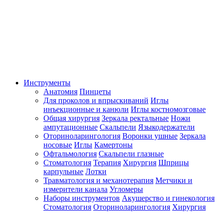
Инструменты
Анатомия
Пинцеты
Для проколов и впрыскиваний
Иглы
инъекционные и канюли
Иглы костномозговые
Общая хирургия
Зеркала ректальные
Ножи
ампутационные
Скальпели
Языкодержатели
Оториноларингология
Воронки ушные
Зеркала
носовые
Иглы
Камертоны
Офтальмология
Скальпели глазные
Стоматология
Терапия
Хирургия
Шприцы
карпульные
Лотки
Травматология и механотерапия
Метчики и
измерители канала
Угломеры
Наборы инструментов
Акушерство и гинекология
Стоматология
Оториноларингология
Хирургия