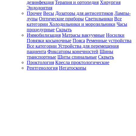
дезинфекция
Терапия и ортопедия
Хирургия
Эндодонтия
Прочее
Весы
Дозаторы для антисептиков
Лампы-
лупы
Оптические приборы
Светильники
Все
категории
Холодильники и морозильники
Часы
процедурные
Скрыть
Иммобилизация
Матрасы вакуумные
Носилки
Повязки косыночные
Пояса
Ременные устройства
Все категории
Устройства для перемещения
пациента
Фиксаторы конечностей
Шины
транспортные
Щиты спинальные
Скрыть
Проктология
Кресла проктологические
Рентгенология
Негатоскопы