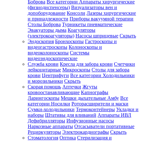
Боброва
Все категории
Аппараты хирургические
(физиодиспенсеры)
Визуализаторы вен и
допоборудование
Консоли
Лазеры хирургические
и принадлежности
Приборы вакуумной терапии
Столы Боброва
Турникеты пневматические
Эвакуаторы дыма
Коагуляторы
(электрокоагуляторы)
Насосы шприцевые
Скрыть
Эндоскопия
Бронхоскопы
Гастроскопы и
видеогастроскопы
Колоноскопы и
видеоколоноскопы
Системы
видеоэндоскопические
Служба крови
Кресла для забора крови
Счетчики
лейкоцитарные
Микроскопы
Столы для забора
крови
Центрифуги
Все категории
Холодильники
и морозильники
Скрыть
Скорая помощь
Аптечки
Жгуты
кровоостанавливающие
Капнографы
Ларингоскопы
Мешки дыхательные Амбу
Все
категории
Носилки
Роторасширители и маски
Сумки-холодильники
Термоконтейнеры
Укладки и
наборы
Штативы для вливаний
Аппараты ИВЛ
Дефибрилляторы
Инфузионные насосы
Наркозные аппараты
Отсасыватели портативные
Рециркуляторы
Электрокардиографы
Скрыть
Стоматология
Оптика
Стерилизация и