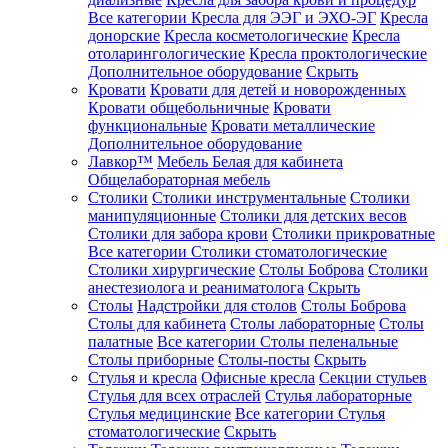
Все категории
Кресла для ЭЭГ и ЭХО-ЭГ
Кресла
донорские
Кресла косметологические
Кресла
отоларингологические
Кресла проктологические
Дополнительное оборудование
Скрыть
Кровати
Кровати для детей и новорожденных
Кровати общебольничные
Кровати
функциональные
Кровати металлические
Дополнительное оборудование
Лавкор™
Мебель Белая для кабинета
Общелабораторная мебель
Столики
Столики инструментальные
Столики
манипуляционные
Столики для детских весов
Столики для забора крови
Столики прикроватные
Все категории
Столики стоматологические
Столики хирургические
Столы Боброва
Столики
анестезиолога и реаниматолога
Скрыть
Столы
Надстройки для столов
Столы Боброва
Столы для кабинета
Столы лабораторные
Столы
палатные
Все категории
Столы пеленальные
Столы приборные
Столы-посты
Скрыть
Стулья и кресла
Офисные кресла
Секции стульев
Стулья для всех отраслей
Стулья лабораторные
Стулья медицинские
Все категории
Стулья
стоматологические
Скрыть