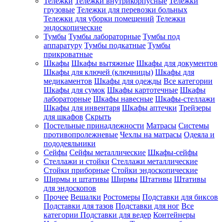
Тележки
Тележки внутрикорпусные
Тележки
грузовые
Тележки для перевозки больных
Тележки для уборки помещений
Тележки
эндоскопические
Тумбы
Тумбы лабораторные
Тумбы под
аппаратуру
Тумбы подкатные
Тумбы
прикроватные
Шкафы
Шкафы вытяжные
Шкафы для документов
Шкафы для ключей (ключницы)
Шкафы для
медикаментов
Шкафы для одежды
Все категории
Шкафы для сумок
Шкафы картотечные
Шкафы
лабораторные
Шкафы навесные
Шкафы-стеллажи
Шкафы для инвентаря
Шкафы аптечки
Трейзеры
для шкафов
Скрыть
Постельные принадлежности
Матрасы
Системы
противопролежневые
Чехлы на матрасы
Одеяла и
пододеяльники
Сейфы
Сейфы металлические
Шкафы-сейфы
Стеллажи и стойки
Стеллажи металлические
Стойки приборные
Стойки эндоскопические
Ширмы и штативы
Ширмы
Штативы
Штативы
для эндоскопов
Прочее
Вешалки
Ростомеры
Подставки для биксов
Подставки для тазов
Подставки для ног
Все
категории
Подставки для ведер
Контейнеры