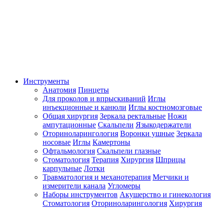
Инструменты
Анатомия
Пинцеты
Для проколов и впрыскиваний
Иглы
инъекционные и канюли
Иглы костномозговые
Общая хирургия
Зеркала ректальные
Ножи
ампутационные
Скальпели
Языкодержатели
Оториноларингология
Воронки ушные
Зеркала
носовые
Иглы
Камертоны
Офтальмология
Скальпели глазные
Стоматология
Терапия
Хирургия
Шприцы
карпульные
Лотки
Травматология и механотерапия
Метчики и
измерители канала
Угломеры
Наборы инструментов
Акушерство и гинекология
Стоматология
Оториноларингология
Хирургия