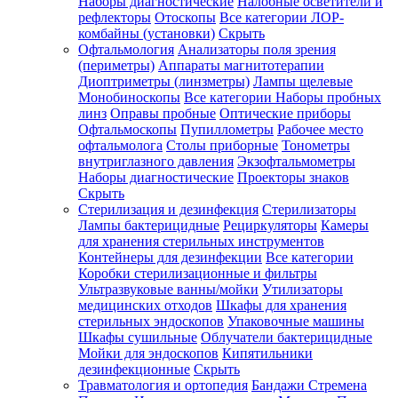
Наборы диагностические
Налобные осветители и
рефлекторы
Отоскопы
Все категории
ЛОР-
комбайны (установки)
Скрыть
Офтальмология
Анализаторы поля зрения
(периметры)
Аппараты магнитотерапии
Диоптриметры (линзметры)
Лампы щелевые
Монобиноскопы
Все категории
Наборы пробных
линз
Оправы пробные
Оптические приборы
Офтальмоскопы
Пупиллометры
Рабочее место
офтальмолога
Столы приборные
Тонометры
внутриглазного давления
Экзофтальмометры
Наборы диагностические
Проекторы знаков
Скрыть
Стерилизация и дезинфекция
Стерилизаторы
Лампы бактерицидные
Рециркуляторы
Камеры
для хранения стерильных инструментов
Контейнеры для дезинфекции
Все категории
Коробки стерилизационные и фильтры
Ультразвуковые ванны/мойки
Утилизаторы
медицинских отходов
Шкафы для хранения
стерильных эндоскопов
Упаковочные машины
Шкафы сушильные
Облучатели бактерицидные
Мойки для эндоскопов
Кипятильники
дезинфекционные
Скрыть
Травматология и ортопедия
Бандажи Стремена