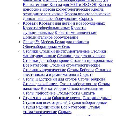
Все категории
Кресла для ЭЭГ и ЭХО-ЭГ
Кресла
донорские
Кресла косметологические
Кресла
отоларингологические
Кресла проктологические
Дополнительное оборудование
Скрыть
Кровати
Кровати для детей и новорожденных
Кровати общебольничные
Кровати
функциональные
Кровати металлические
Дополнительное оборудование
Лавкор™
Мебель Белая для кабинета
Общелабораторная мебель
Столики
Столики инструментальные
Столики
манипуляционные
Столики для детских весов
Столики для забора крови
Столики прикроватные
Все категории
Столики стоматологические
Столики хирургические
Столы Боброва
Столики
анестезиолога и реаниматолога
Скрыть
Столы
Надстройки для столов
Столы Боброва
Столы для кабинета
Столы лабораторные
Столы
палатные
Все категории
Столы пеленальные
Столы приборные
Столы-посты
Скрыть
Стулья и кресла
Офисные кресла
Секции стульев
Стулья для всех отраслей
Стулья лабораторные
Стулья медицинские
Все категории
Стулья
стоматологические
Скрыть