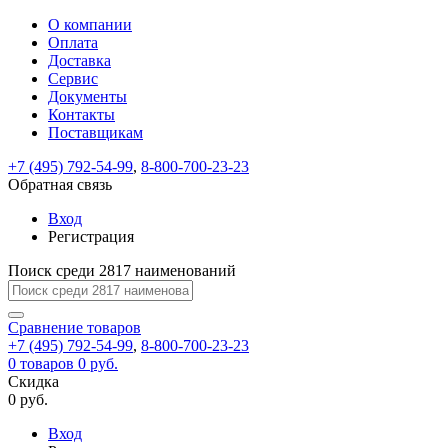
О компании
Восстановление
Обратная
Вход
Регистрация
Оплата
пароля
связь
На
Доставка
вашу
Сервис
почту
Только
Только
Документы
test@example.com
для
для
Ваше
Введите
Заполните
отправлена
ИП
ИП
Контакты
новый
Пароль
На
сообщение
форму.
ссылка.
и
и
пароль
Поставщикам
успешно
вашу
успешно
юр.
юр.
Перейдите
отправлено.
лиц
лиц
восстановлен
почту
Мы
+7 (495) 792-54-99
,
8-800-700-23-23
по
test@test.ru
ней
отправим
Обратная связь
для
отправлена
вам
завершения
ссылка.
Вход
регистрации.
ссылку
Регистрация
Войти
на
указанный
Перейдите
Сообщение
Поиск среди 2817 наименований
Ок
электронный
по
адрес,
ней
перейдя
Сравнение
для
товаров
по
+7 (495) 792-54-99
,
8-800-700-23-23
смены
Запомнить
Забыли
0
товаров
которой
0 руб.
пароля.
меня
пароль?
Сменить
Скидка
вы
0 руб.
сможете
пароль
Я принимаю условия
Войти
задать
пользовательского
Вход
новый
соглашения
и