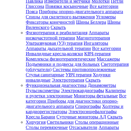
Павлика
Измерители и метчики
Молотки
Петли
Глиссона
Повязки косыночные
Все категории
Пояса
Приборы опорно-двигательного аппарата
Спицы для скелетного вытяжения
Угломеры
Фиксаторы конечностей
Шины Беллера
Шины
Виленского
Скрыть
Физиотерапия и реабилитация
Аппараты
низкочастотной терапии
Магнитотерапия
Ультразвуковая (УЗ) терапия
Ингаляторы
Аппараты дыхательной терапии
Все категории
Инвалидные кресла-коляски
КВЧ-терапия
Комплексы физиотерапевтические
Массажеры
Подъемники и подвесы для больных
Светотерапия
(облучатели)
Системы противопролежневые
Стулья санитарные
УВЧ терапия
Ходунки
инвалидные
Электротерапия
Скрыть
Функциональная диагностика
Динамометры
Пульсоксиметры
Электрокардиографы
Калиперы
и рулетки электронные
Мониторы фетальные
Все
категории
Приборы для диагностики опорно-
двигательного аппарата
Спирографы
Холтеры и
кардиорегистраторы
Электроэнцефалографы
Кресла Барани
Суточные мониторы АД
Скрыть
Хирургия
Светильники
Столы операционные
Столы перевязочные
Отсасыватели
Аппараты