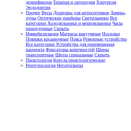
дезинфекция
Терапия и ортопедия
Хирургия
Эндодонтия
Прочее
Весы
Дозаторы для антисептиков
Лампы-
лупы
Оптические приборы
Светильники
Все
категории
Холодильники и морозильники
Часы
процедурные
Скрыть
Иммобилизация
Матрасы вакуумные
Носилки
Повязки косыночные
Пояса
Ременные устройства
Все категории
Устройства для перемещения
пациента
Фиксаторы конечностей
Шины
транспортные
Щиты спинальные
Скрыть
Проктология
Кресла проктологические
Рентгенология
Негатоскопы