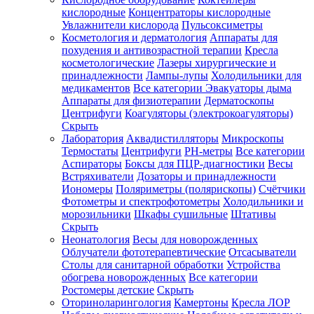
кислородные
Концентраторы кислородные
Увлажнители кислорода
Пульсоксиметры
Косметология и дерматология
Аппараты для
Зарегистрироваться
похудения и антивозрастной терапии
Кресла
косметологические
Лазеры хирургические и
принадлежности
Лампы-лупы
Холодильники для
медикаментов
Все категории
Эвакуаторы дыма
Аппараты для физиотерапии
Дерматоскопы
Зачем
Центрифуги
Коагуляторы (электрокоагуляторы)
регистрироваться?
Скрыть
Лаборатория
Аквадистилляторы
Микроскопы
Все
Термостаты
Центрифуги
PH-метры
Все категории
покупки
в
Аспираторы
Боксы для ПЦР-диагностики
Весы
одном
Встряхиватели
Дозаторы и принадлежности
месте
Иономеры
Поляриметры (полярископы)
Счётчики
Личный
Фотометры и спектрофотометры
Холодильники и
менеджер
морозильники
Шкафы сушильные
Штативы
Отслеживание
Скрыть
статуса
Неонатология
Весы для новорожденных
заказа
Облучатели фототерапевтические
Отсасыватели
Столы для санитарной обработки
Устройства
обогрева новорожденных
Все категории
Ростомеры детские
Скрыть
Оториноларингология
Камертоны
Кресла ЛОР