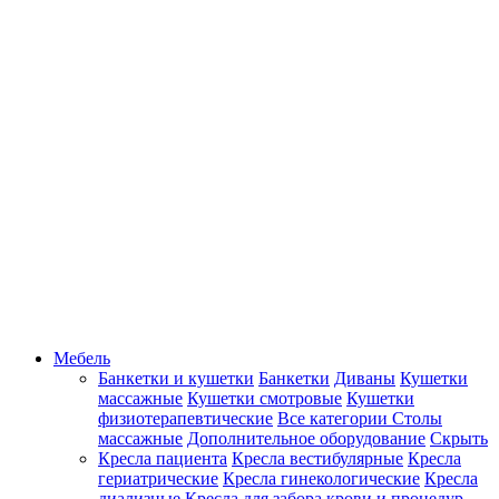
Мебель
Банкетки и кушетки
Банкетки
Диваны
Кушетки
массажные
Кушетки смотровые
Кушетки
физиотерапевтические
Все категории
Столы
массажные
Дополнительное оборудование
Скрыть
Кресла пациента
Кресла вестибулярные
Кресла
гериатрические
Кресла гинекологические
Кресла
диализные
Кресла для забора крови и процедур