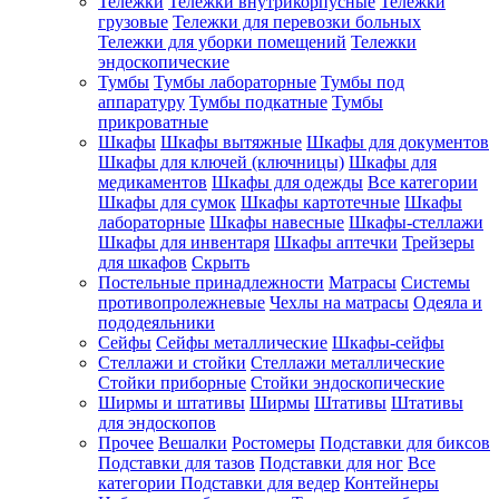
Тележки
Тележки внутрикорпусные
Тележки
грузовые
Тележки для перевозки больных
Тележки для уборки помещений
Тележки
эндоскопические
Тумбы
Тумбы лабораторные
Тумбы под
аппаратуру
Тумбы подкатные
Тумбы
прикроватные
Шкафы
Шкафы вытяжные
Шкафы для документов
Шкафы для ключей (ключницы)
Шкафы для
медикаментов
Шкафы для одежды
Все категории
Шкафы для сумок
Шкафы картотечные
Шкафы
лабораторные
Шкафы навесные
Шкафы-стеллажи
Шкафы для инвентаря
Шкафы аптечки
Трейзеры
для шкафов
Скрыть
Постельные принадлежности
Матрасы
Системы
противопролежневые
Чехлы на матрасы
Одеяла и
пододеяльники
Сейфы
Сейфы металлические
Шкафы-сейфы
Стеллажи и стойки
Стеллажи металлические
Стойки приборные
Стойки эндоскопические
Ширмы и штативы
Ширмы
Штативы
Штативы
для эндоскопов
Прочее
Вешалки
Ростомеры
Подставки для биксов
Подставки для тазов
Подставки для ног
Все
категории
Подставки для ведер
Контейнеры