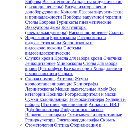
Боброва
Все категории
Аппараты хирургические
(физиодиспенсеры)
Визуализаторы вен и
допоборудование
Консоли
Лазеры хирургические
и принадлежности
Приборы вакуумной терапии
Столы Боброва
Турникеты пневматические
Эвакуаторы дыма
Коагуляторы
(электрокоагуляторы)
Насосы шприцевые
Скрыть
Эндоскопия
Бронхоскопы
Гастроскопы и
видеогастроскопы
Колоноскопы и
видеоколоноскопы
Системы
видеоэндоскопические
Служба крови
Кресла для забора крови
Счетчики
лейкоцитарные
Микроскопы
Столы для забора
крови
Центрифуги
Все категории
Холодильники
и морозильники
Скрыть
Скорая помощь
Аптечки
Жгуты
кровоостанавливающие
Капнографы
Ларингоскопы
Мешки дыхательные Амбу
Все
категории
Носилки
Роторасширители и маски
Сумки-холодильники
Термоконтейнеры
Укладки и
наборы
Штативы для вливаний
Аппараты ИВЛ
Дефибрилляторы
Инфузионные насосы
Наркозные аппараты
Отсасыватели портативные
Рециркуляторы
Электрокардиографы
Скрыть
Стоматология
Оптика
Стерилизация и