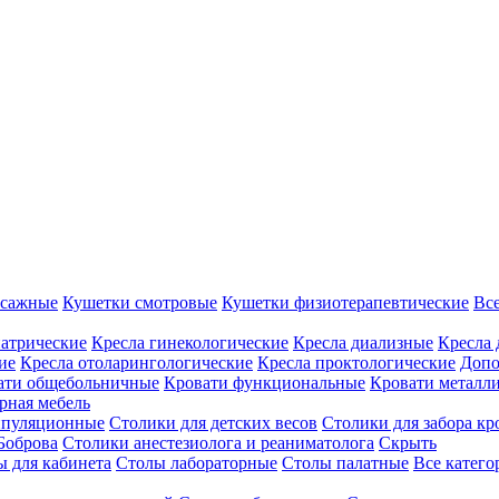
ссажные
Кушетки смотровые
Кушетки физиотерапевтические
Вс
иатрические
Кресла гинекологические
Кресла диализные
Кресла 
ие
Кресла отоларингологические
Кресла проктологические
Допо
ати общебольничные
Кровати функциональные
Кровати металл
рная мебель
ипуляционные
Столики для детских весов
Столики для забора кр
Боброва
Столики анестезиолога и реаниматолога
Скрыть
ы для кабинета
Столы лабораторные
Столы палатные
Все катег