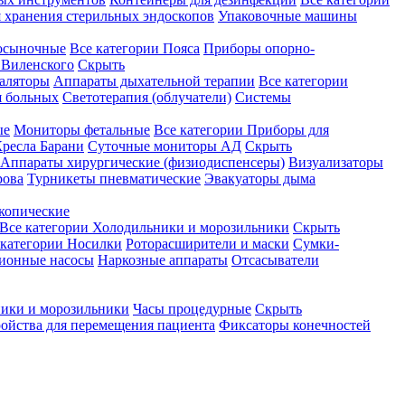
 хранения стерильных эндоскопов
Упаковочные машины
осыночные
Все категории
Пояса
Приборы опорно-
Виленского
Скрыть
аляторы
Аппараты дыхательной терапии
Все категории
я больных
Светотерапия (облучатели)
Системы
ые
Мониторы фетальные
Все категории
Приборы для
ресла Барани
Суточные мониторы АД
Скрыть
Аппараты хирургические (физиодиспенсеры)
Визуализаторы
рова
Турникеты пневматические
Эвакуаторы дыма
копические
Все категории
Холодильники и морозильники
Скрыть
 категории
Носилки
Роторасширители и маски
Сумки-
ионные насосы
Наркозные аппараты
Отсасыватели
ики и морозильники
Часы процедурные
Скрыть
ройства для перемещения пациента
Фиксаторы конечностей