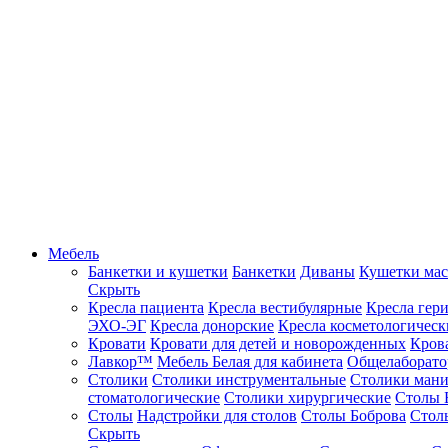
Мебель
Банкетки и кушетки
Банкетки
Диваны
Кушетки ма
Скрыть
Кресла пациента
Кресла вестибулярные
Кресла гер
ЭХО-ЭГ
Кресла донорские
Кресла косметологическ
Кровати
Кровати для детей и новорожденных
Кров
Лавкор™
Мебель Белая для кабинета
Общелаборато
Столики
Столики инструментальные
Столики ман
стоматологические
Столики хирургические
Столы 
Столы
Надстройки для столов
Столы Боброва
Стол
Скрыть