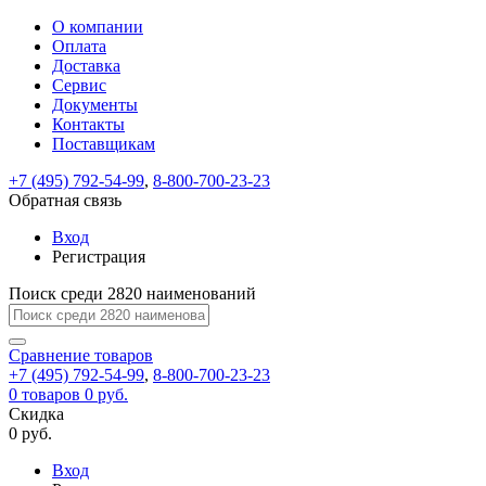
О компании
Восстановление
Обратная
Вход
Регистрация
Оплата
пароля
связь
На
Доставка
вашу
Сервис
почту
Только
Только
Документы
test@example.com
для
для
Ваше
Введите
Заполните
отправлена
Контакты
ИП
ИП
новый
Пароль
На
сообщение
ссылка.
форму.
и
и
Поставщикам
пароль
успешно
вашу
успешно
юр.
юр.
Перейдите
лиц
лиц
отправлено.
восстановлен
почту
+7 (495) 792-54-99
,
8-800-700-23-23
Мы
по
test@test.ru
ней
Обратная связь
отправим
для
отправлена
вам
завершения
Вход
ссылка.
регистрации.
ссылку
Регистрация
Войти
на
указанный
Поиск среди 2820 наименований
Перейдите
Сообщение
Ок
электронный
по
адрес,
ней
Сравнение
товаров
перейдя
для
+7 (495) 792-54-99
,
8-800-700-23-23
по
смены
Запомнить
Забыли
0
товаров
0 руб.
которой
пароля.
меня
пароль?
Скидка
Сменить
вы
0 руб.
сможете
пароль
Войти
Я принимаю условия
задать
Вход
пользовательского