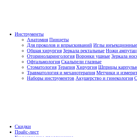
Инструменты
Анатомия
Пинцеты
Для проколов и впрыскиваний
Иглы инъекционные
Общая хирургия
Зеркала ректальные
Ножи ампута
Оториноларингология
Воронки ушные
Зеркала но
Офтальмология
Скальпели глазные
Стоматология
Терапия
Хирургия
Шприцы карпуль
Травматология и механотерапия
Метчики и измерит
Наборы инструментов
Акушерство и гинекология
С
Скидки
Прайс-лист