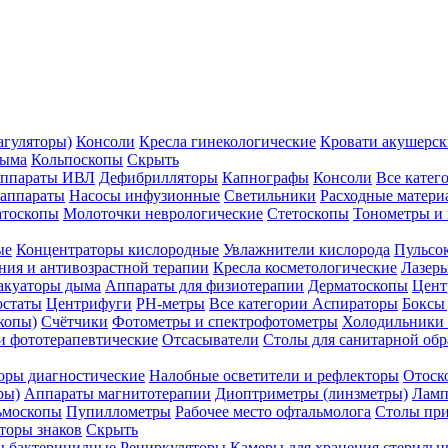
агуляторы)
Консоли
Кресла гинекологические
Кровати акушерск
дыма
Кольпоскопы
Скрыть
ппараты ИВЛ
Дефибрилляторы
Капнографы
Консоли
Все катег
 аппараты
Насосы инфузионные
Светильники
Расходные матери
атоскопы
Молоточки неврологические
Стетоскопы
Тонометры и
ые
Концентраторы кислородные
Увлажнители кислорода
Пульсо
ния и антивозрастной терапии
Кресла косметологические
Лазер
акуаторы дыма
Аппараты для физиотерапии
Дерматоскопы
Цент
остаты
Центрифуги
PH-метры
Все категории
Аспираторы
Боксы
копы)
Счётчики
Фотометры и спектрофотометры
Холодильники 
и фототерапевтические
Отсасыватели
Столы для санитарной обр
оры диагностические
Налобные осветители и рефлекторы
Отоск
ры)
Аппараты магнитотерапии
Диоптриметры (линзметры)
Ламп
ьмоскопы
Пупиллометры
Рабочее место офтальмолога
Столы пр
торы знаков
Скрыть
 бактерицидные
Рециркуляторы
Камеры для хранения стериль