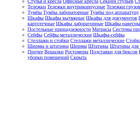
Стулья и кресла
Офисные кресла
Секции стульев
Ст
Тележки
Тележки внутрикорпусные
Тележки грузо
Тумбы
Тумбы лабораторные
Тумбы под аппаратуру
Шкафы
Шкафы вытяжные
Шкафы для документов
картотечные
Шкафы лабораторные
Шкафы навесны
Постельные принадлежности
Матрасы
Системы пр
Сейфы
Сейфы металлические
Шкафы-сейфы
Стеллажи и стойки
Стеллажи металлические
Стойк
Ширмы и штативы
Ширмы
Штативы
Штативы для 
Прочее
Вешалки
Ростомеры
Подставки для биксов
уборки помещений
Скрыть