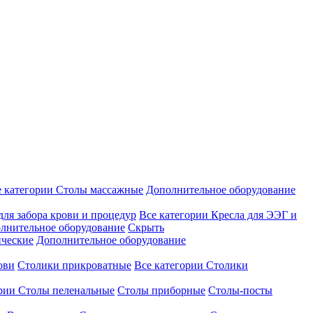
е категории
Столы массажные
Дополнительное оборудование
для забора крови и процедур
Все категории
Кресла для ЭЭГ и
лнительное оборудование
Скрыть
ические
Дополнительное оборудование
ови
Столики прикроватные
Все категории
Столики
ории
Столы пеленальные
Столы приборные
Столы-посты