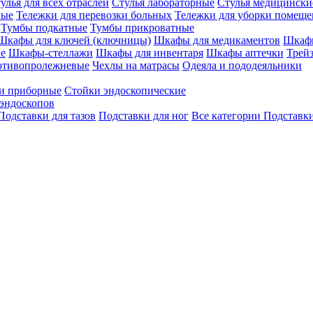
улья для всех отраслей
Стулья лабораторные
Стулья медицински
вые
Тележки для перевозки больных
Тележки для уборки помещ
Тумбы подкатные
Тумбы прикроватные
Шкафы для ключей (ключницы)
Шкафы для медикаментов
Шкафы
е
Шкафы-стеллажи
Шкафы для инвентаря
Шкафы аптечки
Трей
отивопролежневые
Чехлы на матрасы
Одеяла и пододеяльники
и приборные
Стойки эндоскопические
эндоскопов
Подставки для тазов
Подставки для ног
Все категории
Подставки