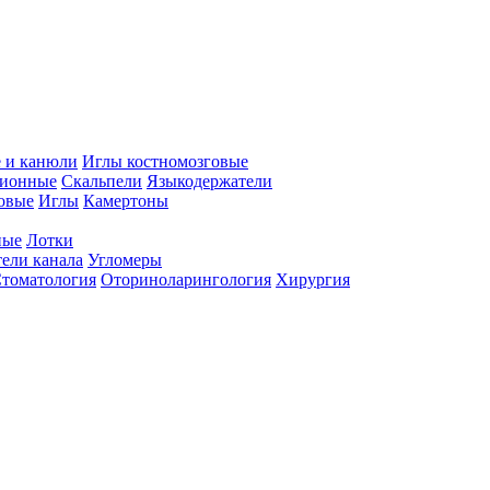
 и канюли
Иглы костномозговые
ционные
Скальпели
Языкодержатели
совые
Иглы
Камертоны
ные
Лотки
ели канала
Угломеры
томатология
Оториноларингология
Хирургия