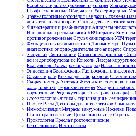
Коробки стерилизационные и фильтры
Ультразвуко
Шкафы сушильные
Облучатели бактерицидные
Мой
Травматология и ортопедия
Бандажи Стремена Пав
Зарегистрироваться
двигательного аппарата
Спицы для скелетного выт
Физиотерапия и реабилитация
Аппараты низкочаст
Инвалидные кресла-коляски
КВЧ-терапия
Комплекс
противопролежневые
Стулья санитарные
УВЧ тера
Функциональная диагностика
Динамометры
Пульс
Зачем
диагностики опорно-двигательного аппарата
Спиро
регистрироваться?
Хирургия
Светильники
Столы операционные
Стол
вен и допоборудование
Консоли
Лазеры хирургиче
Все
Коагуляторы (электрокоагуляторы)
Насосы шприце
покупки
Эндоскопия
Бронхоскопы
Гастроскопы и видеогаст
в
одном
Служба крови
Кресла для забора крови
Счетчики л
месте
Скорая помощь
Аптечки
Жгуты кровоостанавлива
Личный
холодильники
Термоконтейнеры
Укладки и наборы
менеджер
портативные
Рециркуляторы
Электрокардиографы
Стоматология
Оптика
Стерилизация и дезинфекция
Отслеживание
статуса
Прочее
Весы
Дозаторы для антисептиков
Лампы-л
заказа
Иммобилизация
Матрасы вакуумные
Носилки
Повя
Шины транспортные
Щиты спинальные
Скрыть
Проктология
Кресла проктологические
Рентгенология
Негатоскопы