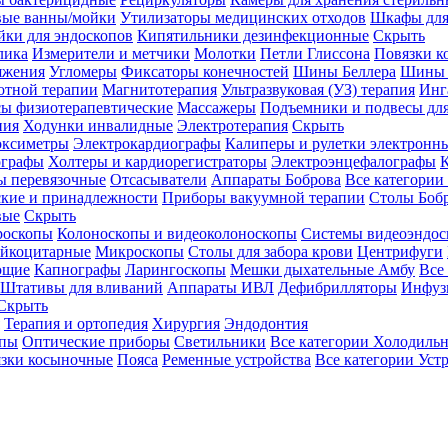
вые ванны/мойки
Утилизаторы медицинских отходов
Шкафы для
ки для эндоскопов
Кипятильники дезинфекционные
Скрыть
лика
Измерители и метчики
Молотки
Петли Глиссона
Повязки к
яжения
Угломеры
Фиксаторы конечностей
Шины Беллера
Шины 
отной терапии
Магнитотерапия
Ультразвуковая (УЗ) терапия
Инг
ы физиотерапевтические
Массажеры
Подъемники и подвесы дл
пия
Ходунки инвалидные
Электротерапия
Скрыть
оксиметры
Электрокардиографы
Калиперы и рулетки электронн
графы
Холтеры и кардиорегистраторы
Электроэнцефалографы
К
ы перевязочные
Отсасыватели
Аппараты Боброва
Все категории
ские и принадлежности
Приборы вакуумной терапии
Столы Боб
вые
Скрыть
роскопы
Колоноскопы и видеоколоноскопы
Системы видеоэндос
ейкоцитарные
Микроскопы
Столы для забора крови
Центрифуги
ющие
Капнографы
Ларингоскопы
Мешки дыхательные Амбу
Все
Штативы для вливаний
Аппараты ИВЛ
Дефибрилляторы
Инфуз
Скрыть
Терапия и ортопедия
Хирургия
Эндодонтия
упы
Оптические приборы
Светильники
Все категории
Холодильн
зки косыночные
Пояса
Ременные устройства
Все категории
Уст