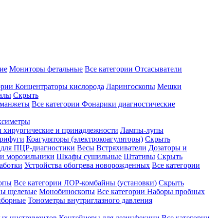
ие
Мониторы фетальные
Все категории
Отсасыватели
ории
Концентраторы кислорода
Ларингоскопы
Мешки
алы
Скрыть
 манжеты
Все категории
Фонарики диагностические
ксиметры
ы хирургические и принадлежности
Лампы-лупы
рифуги
Коагуляторы (электрокоагуляторы)
Скрыть
 для ПЦР-диагностики
Весы
Встряхиватели
Дозаторы и
и морозильники
Шкафы сушильные
Штативы
Скрыть
аботки
Устройства обогрева новорожденных
Все категории
опы
Все категории
ЛОР-комбайны (установки)
Скрыть
ы щелевые
Монобиноскопы
Все категории
Наборы пробных
иборные
Тонометры внутриглазного давления
ных инструментов
Контейнеры для дезинфекции
Все категории