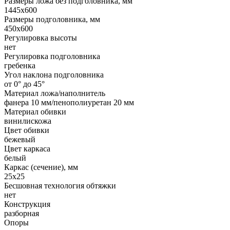
Размеры ложа без подголовника, мм
1445x600
Размеры подголовника, мм
450x600
Регулировка высоты
нет
Регулировка подголовника
гребенка
Угол наклона подголовника
от 0° до 45°
Материал ложа/наполнитель
фанера 10 мм/пенополиуретан 20 мм
Материал обивки
винилискожа
Цвет обивки
бежевый
Цвет каркаса
белый
Каркас (сечение), мм
25х25
Бесшовная технология обтяжки
нет
Конструкция
разборная
Опоры