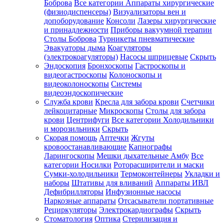
Боброва
Все категории
Аппараты хирургические
(физиодиспенсеры)
Визуализаторы вен и
допоборудование
Консоли
Лазеры хирургические
и принадлежности
Приборы вакуумной терапии
Столы Боброва
Турникеты пневматические
Эвакуаторы дыма
Коагуляторы
(электрокоагуляторы)
Насосы шприцевые
Скрыть
Эндоскопия
Бронхоскопы
Гастроскопы и
видеогастроскопы
Колоноскопы и
видеоколоноскопы
Системы
видеоэндоскопические
Служба крови
Кресла для забора крови
Счетчики
лейкоцитарные
Микроскопы
Столы для забора
крови
Центрифуги
Все категории
Холодильники
и морозильники
Скрыть
Скорая помощь
Аптечки
Жгуты
кровоостанавливающие
Капнографы
Ларингоскопы
Мешки дыхательные Амбу
Все
категории
Носилки
Роторасширители и маски
Сумки-холодильники
Термоконтейнеры
Укладки и
наборы
Штативы для вливаний
Аппараты ИВЛ
Дефибрилляторы
Инфузионные насосы
Наркозные аппараты
Отсасыватели портативные
Рециркуляторы
Электрокардиографы
Скрыть
Стоматология
Оптика
Стерилизация и