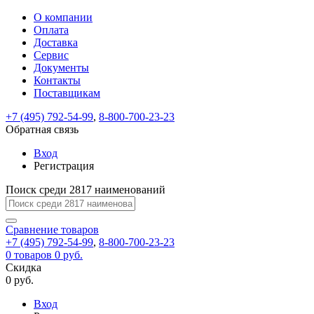
О компании
Восстановление
Обратная
Вход
Регистрация
Оплата
пароля
связь
На
Доставка
вашу
Сервис
почту
Только
Только
Документы
test@example.com
для
для
Ваше
Введите
Заполните
отправлена
ИП
ИП
Контакты
новый
Пароль
На
сообщение
форму.
ссылка.
и
и
пароль
Поставщикам
успешно
вашу
успешно
юр.
юр.
Перейдите
отправлено.
лиц
лиц
восстановлен
почту
Мы
+7 (495) 792-54-99
,
8-800-700-23-23
по
test@test.ru
ней
отправим
Обратная связь
для
отправлена
вам
завершения
ссылка.
Вход
регистрации.
ссылку
Регистрация
Войти
на
указанный
Перейдите
Сообщение
Поиск среди 2817 наименований
Ок
электронный
по
адрес,
ней
перейдя
Сравнение
для
товаров
по
+7 (495) 792-54-99
,
8-800-700-23-23
смены
Запомнить
Забыли
0
товаров
которой
0 руб.
пароля.
меня
пароль?
Сменить
Скидка
вы
0 руб.
сможете
пароль
Я принимаю условия
Войти
задать
пользовательского
Вход
новый
соглашения
и