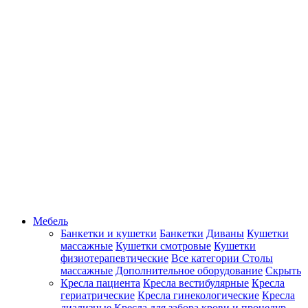
Мебель
Банкетки и кушетки
Банкетки
Диваны
Кушетки
массажные
Кушетки смотровые
Кушетки
физиотерапевтические
Все категории
Столы
массажные
Дополнительное оборудование
Скрыть
Кресла пациента
Кресла вестибулярные
Кресла
гериатрические
Кресла гинекологические
Кресла
диализные
Кресла для забора крови и процедур