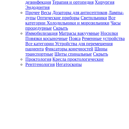
дезинфекция
Терапия и ортопедия
Хирургия
Эндодонтия
Прочее
Весы
Дозаторы для антисептиков
Лампы-
лупы
Оптические приборы
Светильники
Все
категории
Холодильники и морозильники
Часы
процедурные
Скрыть
Иммобилизация
Матрасы вакуумные
Носилки
Повязки косыночные
Пояса
Ременные устройства
Все категории
Устройства для перемещения
пациента
Фиксаторы конечностей
Шины
транспортные
Щиты спинальные
Скрыть
Проктология
Кресла проктологические
Рентгенология
Негатоскопы