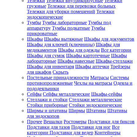
Тележки
Тележки внутрикорпусные
Тележки
грузовые
Тележки для перевозки больных
Тележки для уборки помещений
Тележки
эндоскопические
Тумбы
Тумбы лабораторные
Тумбы под
аппаратуру
Тумбы подкатные
Тумбы
прикроватные
Шкафы
Шкафы вытяжные
Шкафы для документов
Шкафы для ключей (ключницы)
Шкафы для
медикаментов
Шкафы для одежды
Все категории
Шкафы для сумок
Шкафы картотечные
Шкафы
лабораторные
Шкафы навесные
Шкафы-стеллажи
Шкафы для инвентаря
Шкафы аптечки
Трейзеры
для шкафов
Скрыть
Постельные принадлежности
Матрасы
Системы
противопролежневые
Чехлы на матрасы
Одеяла и
пододеяльники
Сейфы
Сейфы металлические
Шкафы-сейфы
Стеллажи и стойки
Стеллажи металлические
Стойки приборные
Стойки эндоскопические
Ширмы и штативы
Ширмы
Штативы
Штативы
для эндоскопов
Прочее
Вешалки
Ростомеры
Подставки для биксов
Подставки для тазов
Подставки для ног
Все
категории
Подставки для ведер
Контейнеры