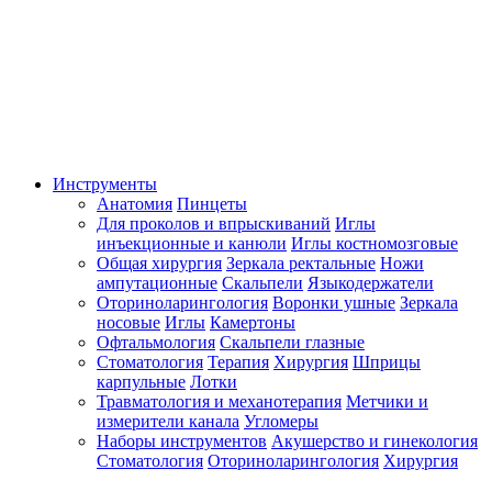
Инструменты
Анатомия
Пинцеты
Для проколов и впрыскиваний
Иглы
инъекционные и канюли
Иглы костномозговые
Общая хирургия
Зеркала ректальные
Ножи
ампутационные
Скальпели
Языкодержатели
Оториноларингология
Воронки ушные
Зеркала
носовые
Иглы
Камертоны
Офтальмология
Скальпели глазные
Стоматология
Терапия
Хирургия
Шприцы
карпульные
Лотки
Травматология и механотерапия
Метчики и
измерители канала
Угломеры
Наборы инструментов
Акушерство и гинекология
Стоматология
Оториноларингология
Хирургия