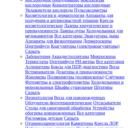
кислородные
Концентраторы кислородные
Увлажнители кислорода
Пульсоксиметры
Косметология и дерматология
Аппараты для
Зарегистрироваться
похудения и антивозрастной терапии
Кресла
косметологические
Лазеры хирургические и
принадлежности
Лампы-лупы
Холодильники для
медикаментов
Все категории
Эвакуаторы дыма
Аппараты для физиотерапии
Дерматоскопы
Зачем
Центрифуги
Коагуляторы (электрокоагуляторы)
регистрироваться?
Скрыть
Лаборатория
Аквадистилляторы
Микроскопы
Все
Термостаты
Центрифуги
PH-метры
Все категории
покупки
в
Аспираторы
Боксы для ПЦР-диагностики
Весы
одном
Встряхиватели
Дозаторы и принадлежности
месте
Иономеры
Поляриметры (полярископы)
Счётчики
Личный
Фотометры и спектрофотометры
Холодильники и
менеджер
морозильники
Шкафы сушильные
Штативы
Отслеживание
Скрыть
статуса
Неонатология
Весы для новорожденных
заказа
Облучатели фототерапевтические
Отсасыватели
Столы для санитарной обработки
Устройства
обогрева новорожденных
Все категории
Ростомеры детские
Скрыть
Оториноларингология
Камертоны
Кресла ЛОР