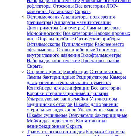
Наборы диагностические
Налобные осветители и
рефлекторы
Отоскопы
Все категории
ЛОР-
комбайны (установки)
Скрыть
Офтальмология
Анализаторы поля зрения
(периметры)
Аппараты магнитотерапии
Диоптриметры (линзметры)
Лампы щелевые
Монобиноскопы
Все категории
Наборы пробных
линз
Оправы пробные
Оптические приборы
Офтальмоскопы
Пупиллометры
Рабочее место
офтальмолога
Столы приборные
Тонометры
внутриглазного давления
Экзофтальмометры
Наборы диагностические
Проекторы знаков
Скрыть
Стерилизация и дезинфекция
Стерилизаторы
Лампы бактерицидные
Рециркуляторы
Камеры
для хранения стерильных инструментов
Контейнеры для дезинфекции
Все категории
Коробки стерилизационные и фильтры
Ультразвуковые ванны/мойки
Утилизаторы
медицинских отходов
Шкафы для хранения
стерильных эндоскопов
Упаковочные машины
Шкафы сушильные
Облучатели бактерицидные
Мойки для эндоскопов
Кипятильники
дезинфекционные
Скрыть
Травматология и ортопедия
Бандажи Стремена