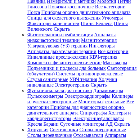
Павлика
Измерители и метчики
Молотки
Петли
Глиссона
Повязки косыночные
Все категории
Пояса
Приборы опорно-двигательного аппарата
Спицы для скелетного вытяжения
Угломеры
Фиксаторы конечностей
Шины Беллера
Шины
Виленского
Скрыть
Физиотерапия и реабилитация
Аппараты
низкочастотной терапии
Магнитотерапия
Ультразвуковая (УЗ) терапия
Ингаляторы
Аппараты дыхательной терапии
Все категории
Инвалидные кресла-коляски
КВЧ-терапия
Комплексы физиотерапевтические
Массажеры
Подъемники и подвесы для больных
Светотерапия
(облучатели)
Системы противопролежневые
Стулья санитарные
УВЧ терапия
Ходунки
инвалидные
Электротерапия
Скрыть
Функциональная диагностика
Динамометры
Пульсоксиметры
Электрокардиографы
Калиперы
и рулетки электронные
Мониторы фетальные
Все
категории
Приборы для диагностики опорно-
двигательного аппарата
Спирографы
Холтеры и
кардиорегистраторы
Электроэнцефалографы
Кресла Барани
Суточные мониторы АД
Скрыть
Хирургия
Светильники
Столы операционные
Столы перевязочные
Отсасыватели
Аппараты