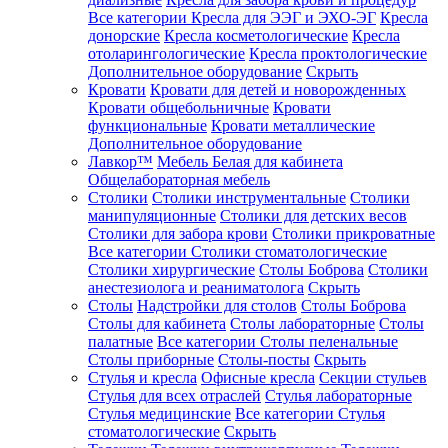
Все категории
Кресла для ЭЭГ и ЭХО-ЭГ
Кресла
донорские
Кресла косметологические
Кресла
отоларингологические
Кресла проктологические
Дополнительное оборудование
Скрыть
Кровати
Кровати для детей и новорожденных
Кровати общебольничные
Кровати
функциональные
Кровати металлические
Дополнительное оборудование
Лавкор™
Мебель Белая для кабинета
Общелабораторная мебель
Столики
Столики инструментальные
Столики
манипуляционные
Столики для детских весов
Столики для забора крови
Столики прикроватные
Все категории
Столики стоматологические
Столики хирургические
Столы Боброва
Столики
анестезиолога и реаниматолога
Скрыть
Столы
Надстройки для столов
Столы Боброва
Столы для кабинета
Столы лабораторные
Столы
палатные
Все категории
Столы пеленальные
Столы приборные
Столы-посты
Скрыть
Стулья и кресла
Офисные кресла
Секции стульев
Стулья для всех отраслей
Стулья лабораторные
Стулья медицинские
Все категории
Стулья
стоматологические
Скрыть