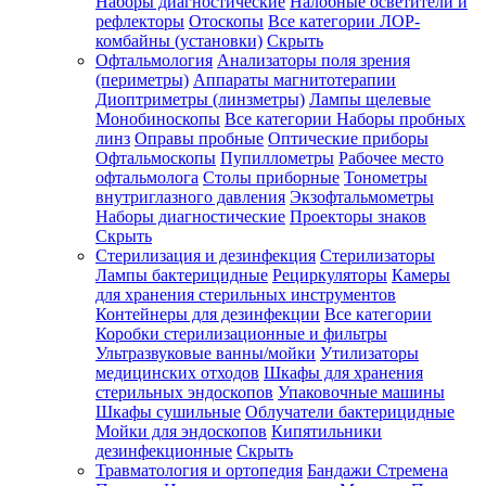
Наборы диагностические
Налобные осветители и
рефлекторы
Отоскопы
Все категории
ЛОР-
комбайны (установки)
Скрыть
Офтальмология
Анализаторы поля зрения
(периметры)
Аппараты магнитотерапии
Диоптриметры (линзметры)
Лампы щелевые
Монобиноскопы
Все категории
Наборы пробных
линз
Оправы пробные
Оптические приборы
Офтальмоскопы
Пупиллометры
Рабочее место
офтальмолога
Столы приборные
Тонометры
внутриглазного давления
Экзофтальмометры
Наборы диагностические
Проекторы знаков
Скрыть
Стерилизация и дезинфекция
Стерилизаторы
Лампы бактерицидные
Рециркуляторы
Камеры
для хранения стерильных инструментов
Контейнеры для дезинфекции
Все категории
Коробки стерилизационные и фильтры
Ультразвуковые ванны/мойки
Утилизаторы
медицинских отходов
Шкафы для хранения
стерильных эндоскопов
Упаковочные машины
Шкафы сушильные
Облучатели бактерицидные
Мойки для эндоскопов
Кипятильники
дезинфекционные
Скрыть
Травматология и ортопедия
Бандажи Стремена