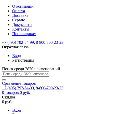
О компании
Восстановление
Обратная
Вход
Регистрация
Оплата
пароля
связь
На
Доставка
вашу
Сервис
почту
Только
Только
Документы
test@example.com
для
для
Ваше
Введите
Заполните
отправлена
ИП
ИП
Контакты
новый
Пароль
На
сообщение
форму.
ссылка.
и
и
пароль
Поставщикам
успешно
вашу
успешно
юр.
юр.
Перейдите
отправлено.
лиц
лиц
восстановлен
почту
Мы
+7 (495) 792-54-99
,
8-800-700-23-23
по
test@test.ru
ней
отправим
Обратная связь
для
отправлена
вам
завершения
ссылка.
Вход
регистрации.
ссылку
Регистрация
Войти
на
указанный
Перейдите
Сообщение
Поиск среди 2820 наименований
Ок
электронный
по
адрес,
ней
перейдя
Сравнение
для
товаров
по
+7 (495) 792-54-99
,
8-800-700-23-23
смены
Запомнить
Забыли
0
товаров
которой
0 руб.
пароля.
меня
пароль?
Сменить
Скидка
вы
0 руб.
сможете
пароль
Я принимаю условия
Войти
задать
пользовательского
Вход
новый
соглашения
и