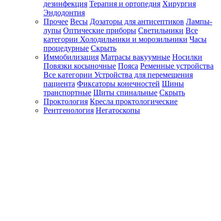
дезинфекция
Терапия и ортопедия
Хирургия
Эндодонтия
Прочее
Весы
Дозаторы для антисептиков
Лампы-
лупы
Оптические приборы
Светильники
Все
категории
Холодильники и морозильники
Часы
процедурные
Скрыть
Иммобилизация
Матрасы вакуумные
Носилки
Повязки косыночные
Пояса
Ременные устройства
Все категории
Устройства для перемещения
пациента
Фиксаторы конечностей
Шины
транспортные
Щиты спинальные
Скрыть
Проктология
Кресла проктологические
Рентгенология
Негатоскопы