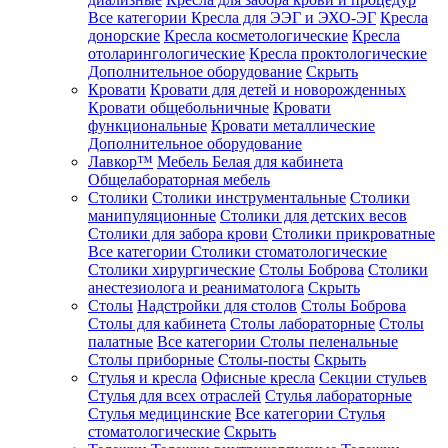
Все категории
Кресла для ЭЭГ и ЭХО-ЭГ
Кресла
донорские
Кресла косметологические
Кресла
отоларингологические
Кресла проктологические
Дополнительное оборудование
Скрыть
Кровати
Кровати для детей и новорожденных
Кровати общебольничные
Кровати
функциональные
Кровати металлические
Дополнительное оборудование
Лавкор™
Мебель Белая для кабинета
Общелабораторная мебель
Столики
Столики инструментальные
Столики
манипуляционные
Столики для детских весов
Столики для забора крови
Столики прикроватные
Все категории
Столики стоматологические
Столики хирургические
Столы Боброва
Столики
анестезиолога и реаниматолога
Скрыть
Столы
Надстройки для столов
Столы Боброва
Столы для кабинета
Столы лабораторные
Столы
палатные
Все категории
Столы пеленальные
Столы приборные
Столы-посты
Скрыть
Стулья и кресла
Офисные кресла
Секции стульев
Стулья для всех отраслей
Стулья лабораторные
Стулья медицинские
Все категории
Стулья
стоматологические
Скрыть