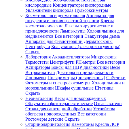
кислородные
Концентраторы кислородные
Увлажнители кислорода
Пульсоксиметры
Косметология и дерматология
Аппараты для
Зарегистрироваться
похудения и антивозрастной терапии
Кресла
косметологические
Лазеры хирургические и
принадлежности
Лампы-лупы
Холодильники для
медикаментов
Все категории
Эвакуаторы дыма
Аппараты для физиотерапии
Дерматоскопы
Зачем
Центрифуги
Коагуляторы (электрокоагуляторы)
регистрироваться?
Скрыть
Лаборатория
Аквадистилляторы
Микроскопы
Все
Термостаты
Центрифуги
PH-метры
Все категории
покупки
в
Аспираторы
Боксы для ПЦР-диагностики
Весы
одном
Встряхиватели
Дозаторы и принадлежности
месте
Иономеры
Поляриметры (полярископы)
Счётчики
Личный
Фотометры и спектрофотометры
Холодильники и
менеджер
морозильники
Шкафы сушильные
Штативы
Отслеживание
Скрыть
статуса
Неонатология
Весы для новорожденных
заказа
Облучатели фототерапевтические
Отсасыватели
Столы для санитарной обработки
Устройства
обогрева новорожденных
Все категории
Ростомеры детские
Скрыть
Оториноларингология
Камертоны
Кресла ЛОР