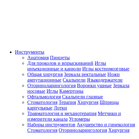
Инструменты
Анатомия
Пинцеты
Для проколов и впрыскиваний
Иглы
инъекционные и канюли
Иглы костномозговые
Общая хирургия
Зеркала ректальные
Ножи
ампутационные
Скальпели
Языкодержатели
Оториноларингология
Воронки ушные
Зеркала
носовые
Иглы
Камертоны
Офтальмология
Скальпели глазные
Стоматология
Терапия
Хирургия
Шприцы
карпульные
Лотки
Травматология и механотерапия
Метчики и
измерители канала
Угломеры
Наборы инструментов
Акушерство и гинекология
Стоматология
Оториноларингология
Хирургия