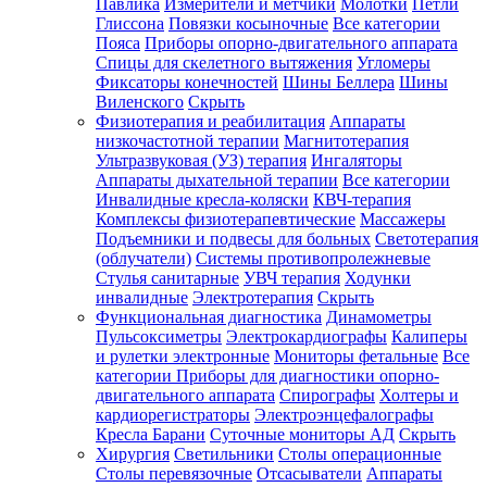
Павлика
Измерители и метчики
Молотки
Петли
Глиссона
Повязки косыночные
Все категории
Пояса
Приборы опорно-двигательного аппарата
Спицы для скелетного вытяжения
Угломеры
Фиксаторы конечностей
Шины Беллера
Шины
Виленского
Скрыть
Физиотерапия и реабилитация
Аппараты
низкочастотной терапии
Магнитотерапия
Ультразвуковая (УЗ) терапия
Ингаляторы
Аппараты дыхательной терапии
Все категории
Инвалидные кресла-коляски
КВЧ-терапия
Комплексы физиотерапевтические
Массажеры
Подъемники и подвесы для больных
Светотерапия
(облучатели)
Системы противопролежневые
Стулья санитарные
УВЧ терапия
Ходунки
инвалидные
Электротерапия
Скрыть
Функциональная диагностика
Динамометры
Пульсоксиметры
Электрокардиографы
Калиперы
и рулетки электронные
Мониторы фетальные
Все
категории
Приборы для диагностики опорно-
двигательного аппарата
Спирографы
Холтеры и
кардиорегистраторы
Электроэнцефалографы
Кресла Барани
Суточные мониторы АД
Скрыть
Хирургия
Светильники
Столы операционные
Столы перевязочные
Отсасыватели
Аппараты