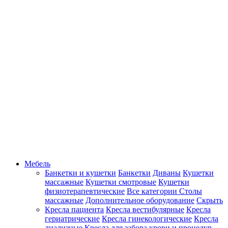
Мебель
Банкетки и кушетки
Банкетки
Диваны
Кушетки
массажные
Кушетки смотровые
Кушетки
физиотерапевтические
Все категории
Столы
массажные
Дополнительное оборудование
Скрыть
Кресла пациента
Кресла вестибулярные
Кресла
гериатрические
Кресла гинекологические
Кресла
диализные
Кресла для забора крови и процедур