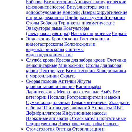
Боброва
Все категории
Аппараты хирургические
(физиодиспенсеры)
Визуализаторы вен и
допоборудование
Консоли
Лазеры хирургические
и принадлежности
Приборы вакуумной терапии
Столы Боброва
Турникеты пневматические
Эвакуаторы дыма
Коагуляторы
(электрокоагуляторы)
Насосы шприцевые
Скрыть
Эндоскопия
Бронхоскопы
Гастроскопы и
видеогастроскопы
Колоноскопы и
видеоколоноскопы
Системы
видеоэндоскопические
Служба крови
Кресла для забора крови
Счетчики
лейкоцитарные
Микроскопы
Столы для забора
крови
Центрифуги
Все категории
Холодильники
и морозильники
Скрыть
Скорая помощь
Аптечки
Жгуты
кровоостанавливающие
Капнографы
Ларингоскопы
Мешки дыхательные Амбу
Все
категории
Носилки
Роторасширители и маски
Сумки-холодильники
Термоконтейнеры
Укладки и
наборы
Штативы для вливаний
Аппараты ИВЛ
Дефибрилляторы
Инфузионные насосы
Наркозные аппараты
Отсасыватели портативные
Рециркуляторы
Электрокардиографы
Скрыть
Стоматология
Оптика
Стерилизация и