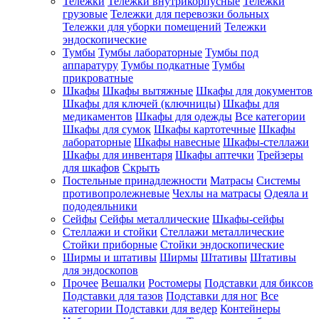
Тележки
Тележки внутрикорпусные
Тележки
грузовые
Тележки для перевозки больных
Тележки для уборки помещений
Тележки
эндоскопические
Тумбы
Тумбы лабораторные
Тумбы под
аппаратуру
Тумбы подкатные
Тумбы
прикроватные
Шкафы
Шкафы вытяжные
Шкафы для документов
Шкафы для ключей (ключницы)
Шкафы для
медикаментов
Шкафы для одежды
Все категории
Шкафы для сумок
Шкафы картотечные
Шкафы
лабораторные
Шкафы навесные
Шкафы-стеллажи
Шкафы для инвентаря
Шкафы аптечки
Трейзеры
для шкафов
Скрыть
Постельные принадлежности
Матрасы
Системы
противопролежневые
Чехлы на матрасы
Одеяла и
пододеяльники
Сейфы
Сейфы металлические
Шкафы-сейфы
Стеллажи и стойки
Стеллажи металлические
Стойки приборные
Стойки эндоскопические
Ширмы и штативы
Ширмы
Штативы
Штативы
для эндоскопов
Прочее
Вешалки
Ростомеры
Подставки для биксов
Подставки для тазов
Подставки для ног
Все
категории
Подставки для ведер
Контейнеры