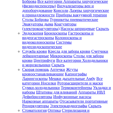
Боброва
Все категории
Аппараты хирургические
(физиодиспенсеры)
Визуализаторы вен и
допоборудование
Консоли
Лазеры хирургические
и принадлежности
Приборы вакуумной терапии
Столы Боброва
Турникеты пневматические
Эвакуаторы дыма
Коагуляторы
(электрокоагуляторы)
Насосы шприцевые
Скрыть
Эндоскопия
Бронхоскопы
Гастроскопы и
видеогастроскопы
Колоноскопы и
видеоколоноскопы
Системы
видеоэндоскопические
Служба крови
Кресла для забора крови
Счетчики
лейкоцитарные
Микроскопы
Столы для забора
крови
Центрифуги
Все категории
Холодильники
и морозильники
Скрыть
Скорая помощь
Аптечки
Жгуты
кровоостанавливающие
Капнографы
Ларингоскопы
Мешки дыхательные Амбу
Все
категории
Носилки
Роторасширители и маски
Сумки-холодильники
Термоконтейнеры
Укладки и
наборы
Штативы для вливаний
Аппараты ИВЛ
Дефибрилляторы
Инфузионные насосы
Наркозные аппараты
Отсасыватели портативные
Рециркуляторы
Электрокардиографы
Скрыть
Стоматология
Оптика
Стерилизация и