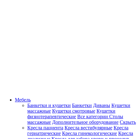
Мебель
Банкетки и кушетки
Банкетки
Диваны
Кушетки
массажные
Кушетки смотровые
Кушетки
физиотерапевтические
Все категории
Столы
массажные
Дополнительное оборудование
Скрыть
Кресла пациента
Кресла вестибулярные
Кресла
гериатрические
Кресла гинекологические
Кресла
диализные
Кресла для забора крови и процедур