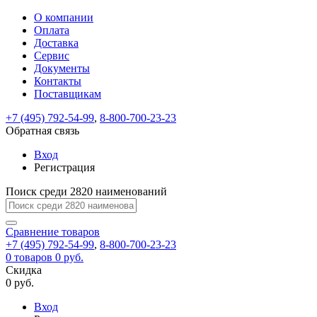
О компании
Восстановление
Обратная
Вход
Регистрация
Оплата
пароля
связь
На
Доставка
вашу
Сервис
почту
Только
Только
Документы
test@example.com
для
для
Ваше
Введите
Заполните
отправлена
ИП
ИП
Контакты
новый
Пароль
На
сообщение
форму.
ссылка.
и
и
пароль
Поставщикам
успешно
вашу
успешно
юр.
юр.
Перейдите
отправлено.
лиц
лиц
восстановлен
почту
Мы
+7 (495) 792-54-99
,
8-800-700-23-23
по
test@test.ru
ней
отправим
Обратная связь
для
отправлена
вам
завершения
ссылка.
Вход
регистрации.
ссылку
Регистрация
Войти
на
указанный
Перейдите
Сообщение
Поиск среди 2820 наименований
Ок
электронный
по
адрес,
ней
перейдя
Сравнение
для
товаров
по
+7 (495) 792-54-99
,
8-800-700-23-23
смены
Запомнить
Забыли
0
товаров
которой
0 руб.
пароля.
меня
пароль?
Сменить
Скидка
вы
0 руб.
сможете
пароль
Я принимаю условия
Войти
задать
пользовательского
Вход
новый
соглашения
и