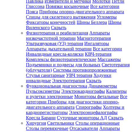
Павлика
Измерители и метчики
Молотки
Петли
Глиссона
Повязки косыночные
Все категории
Пояса
Приборы опорно-двигательного аппарата
Спицы для скелетного вытяжения
Угломеры
Фиксаторы конечностей
Шины Беллера
Шины
Виленского
Скрыть
Физиотерапия и реабилитация
Аппараты
низкочастотной терапии
Магнитотерапия
Ультразвуковая (УЗ) терапия
Ингаляторы
Аппараты дыхательной терапии
Все категории
Инвалидные кресла-коляски
КВЧ-терапия
Комплексы физиотерапевтические
Массажеры
Подъемники и подвесы для больных
Светотерапия
(облучатели)
Системы противопролежневые
Стулья санитарные
УВЧ терапия
Ходунки
инвалидные
Электротерапия
Скрыть
Функциональная диагностика
Динамометры
Пульсоксиметры
Электрокардиографы
Калиперы
и рулетки электронные
Мониторы фетальные
Все
категории
Приборы для диагностики опорно-
двигательного аппарата
Спирографы
Холтеры и
кардиорегистраторы
Электроэнцефалографы
Кресла Барани
Суточные мониторы АД
Скрыть
Хирургия
Светильники
Столы операционные
Столы перевязочные
Отсасыватели
Аппараты