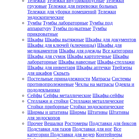
Тележки
Тележки внутрикорпусные
Тележки
грузовые
Тележки для перевозки больных
Тележки для уборки помещений
Тележки
эндоскопические
Тумбы
Тумбы лабораторные
Тумбы под
аппаратуру
Тумбы подкатные
Тумбы
прикроватные
Шкафы
Шкафы вытяжные
Шкафы для документов
Шкафы для ключей (ключницы)
Шкафы для
медикаментов
Шкафы для одежды
Все категории
Шкафы для сумок
Шкафы картотечные
Шкафы
лабораторные
Шкафы навесные
Шкафы-стеллажи
Шкафы для инвентаря
Шкафы аптечки
Трейзеры
для шкафов
Скрыть
Постельные принадлежности
Матрасы
Системы
противопролежневые
Чехлы на матрасы
Одеяла и
пододеяльники
Сейфы
Сейфы металлические
Шкафы-сейфы
Стеллажи и стойки
Стеллажи металлические
Стойки приборные
Стойки эндоскопические
Ширмы и штативы
Ширмы
Штативы
Штативы
для эндоскопов
Прочее
Вешалки
Ростомеры
Подставки для биксов
Подставки для тазов
Подставки для ног
Все
категории
Подставки для ведер
Контейнеры