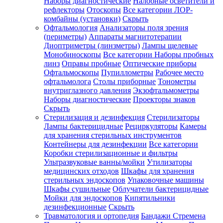
Наборы диагностические
Налобные осветители и
рефлекторы
Отоскопы
Все категории
ЛОР-
комбайны (установки)
Скрыть
Офтальмология
Анализаторы поля зрения
(периметры)
Аппараты магнитотерапии
Диоптриметры (линзметры)
Лампы щелевые
Монобиноскопы
Все категории
Наборы пробных
линз
Оправы пробные
Оптические приборы
Офтальмоскопы
Пупиллометры
Рабочее место
офтальмолога
Столы приборные
Тонометры
внутриглазного давления
Экзофтальмометры
Наборы диагностические
Проекторы знаков
Скрыть
Стерилизация и дезинфекция
Стерилизаторы
Лампы бактерицидные
Рециркуляторы
Камеры
для хранения стерильных инструментов
Контейнеры для дезинфекции
Все категории
Коробки стерилизационные и фильтры
Ультразвуковые ванны/мойки
Утилизаторы
медицинских отходов
Шкафы для хранения
стерильных эндоскопов
Упаковочные машины
Шкафы сушильные
Облучатели бактерицидные
Мойки для эндоскопов
Кипятильники
дезинфекционные
Скрыть
Травматология и ортопедия
Бандажи Стремена