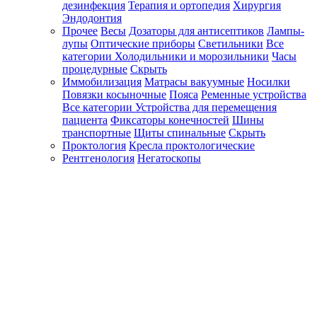
дезинфекция
Терапия и ортопедия
Хирургия
Эндодонтия
Прочее
Весы
Дозаторы для антисептиков
Лампы-
лупы
Оптические приборы
Светильники
Все
категории
Холодильники и морозильники
Часы
процедурные
Скрыть
Иммобилизация
Матрасы вакуумные
Носилки
Повязки косыночные
Пояса
Ременные устройства
Все категории
Устройства для перемещения
пациента
Фиксаторы конечностей
Шины
транспортные
Щиты спинальные
Скрыть
Проктология
Кресла проктологические
Рентгенология
Негатоскопы