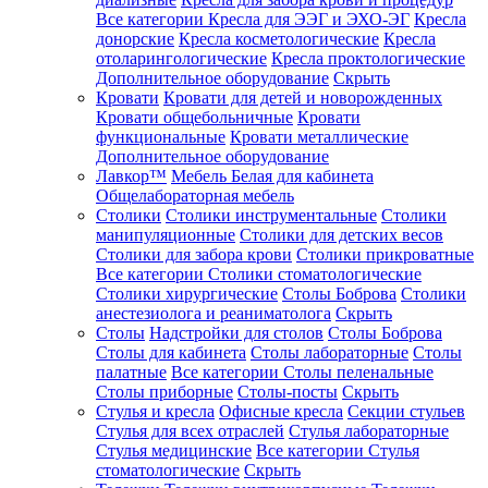
Все категории
Кресла для ЭЭГ и ЭХО-ЭГ
Кресла
донорские
Кресла косметологические
Кресла
отоларингологические
Кресла проктологические
Дополнительное оборудование
Скрыть
Кровати
Кровати для детей и новорожденных
Кровати общебольничные
Кровати
функциональные
Кровати металлические
Дополнительное оборудование
Лавкор™
Мебель Белая для кабинета
Общелабораторная мебель
Столики
Столики инструментальные
Столики
манипуляционные
Столики для детских весов
Столики для забора крови
Столики прикроватные
Все категории
Столики стоматологические
Столики хирургические
Столы Боброва
Столики
анестезиолога и реаниматолога
Скрыть
Столы
Надстройки для столов
Столы Боброва
Столы для кабинета
Столы лабораторные
Столы
палатные
Все категории
Столы пеленальные
Столы приборные
Столы-посты
Скрыть
Стулья и кресла
Офисные кресла
Секции стульев
Стулья для всех отраслей
Стулья лабораторные
Стулья медицинские
Все категории
Стулья
стоматологические
Скрыть