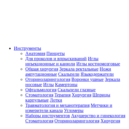
Инструменты
Анатомия
Пинцеты
Для проколов и впрыскиваний
Иглы
инъекционные и канюли
Иглы костномозговые
Общая хирургия
Зеркала ректальные
Ножи
ампутационные
Скальпели
Языкодержатели
Оториноларингология
Воронки ушные
Зеркала
носовые
Иглы
Камертоны
Офтальмология
Скальпели глазные
Стоматология
Терапия
Хирургия
Шприцы
карпульные
Лотки
Травматология и механотерапия
Метчики и
измерители канала
Угломеры
Наборы инструментов
Акушерство и гинекология
Стоматология
Оториноларингология
Хирургия