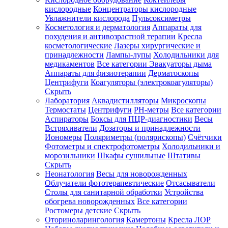
кислородные
Концентраторы кислородные
Увлажнители кислорода
Пульсоксиметры
Косметология и дерматология
Аппараты для
Зарегистрироваться
похудения и антивозрастной терапии
Кресла
косметологические
Лазеры хирургические и
принадлежности
Лампы-лупы
Холодильники для
медикаментов
Все категории
Эвакуаторы дыма
Аппараты для физиотерапии
Дерматоскопы
Зачем
Центрифуги
Коагуляторы (электрокоагуляторы)
регистрироваться?
Скрыть
Лаборатория
Аквадистилляторы
Микроскопы
Все
Термостаты
Центрифуги
PH-метры
Все категории
покупки
в
Аспираторы
Боксы для ПЦР-диагностики
Весы
одном
Встряхиватели
Дозаторы и принадлежности
месте
Иономеры
Поляриметры (полярископы)
Счётчики
Личный
Фотометры и спектрофотометры
Холодильники и
менеджер
морозильники
Шкафы сушильные
Штативы
Отслеживание
Скрыть
статуса
Неонатология
Весы для новорожденных
заказа
Облучатели фототерапевтические
Отсасыватели
Столы для санитарной обработки
Устройства
обогрева новорожденных
Все категории
Ростомеры детские
Скрыть
Оториноларингология
Камертоны
Кресла ЛОР