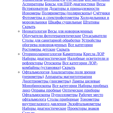
Аспираторы
Боксы для ПЦР-диагностики
Весы
Встряхиватели
Дозаторы и принадлежности
Иономеры
Поляриметры (полярископы)
Счётчики
Фотометры и спектрофотометры
Холодильники и
морозильники
Шкафы сушильные
Штативы
Скрыть
Неонатология
Весы для новорожденных
Облучатели фототерапевтические
Отсасыватели
Столы для санитарной обработки
Устройства
обогрева новорожденных
Все категории
Ростомеры детские
Скрыть
Оториноларингология
Камертоны
Кресла ЛОР
Наборы диагностические
Налобные осветители и
рефлекторы
Отоскопы
Все категории
ЛОР-
комбайны (установки)
Скрыть
Офтальмология
Анализаторы поля зрения
(периметры)
Аппараты магнитотерапии
Диоптриметры (линзметры)
Лампы щелевые
Монобиноскопы
Все категории
Наборы пробных
линз
Оправы пробные
Оптические приборы
Офтальмоскопы
Пупиллометры
Рабочее место
офтальмолога
Столы приборные
Тонометры
внутриглазного давления
Экзофтальмометры
Наборы диагностические
Проекторы знаков
Скрыть