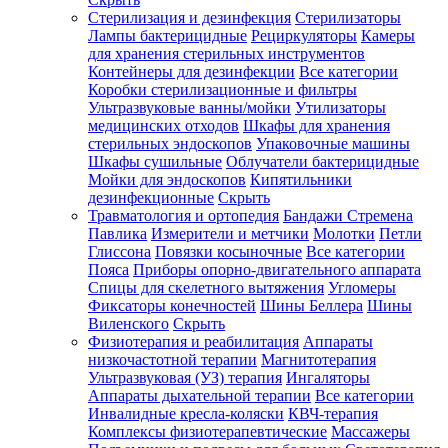
Стерилизация и дезинфекция
Стерилизаторы
Лампы бактерицидные
Рециркуляторы
Камеры
для хранения стерильных инструментов
Контейнеры для дезинфекции
Все категории
Коробки стерилизационные и фильтры
Ультразвуковые ванны/мойки
Утилизаторы
медицинских отходов
Шкафы для хранения
стерильных эндоскопов
Упаковочные машины
Шкафы сушильные
Облучатели бактерицидные
Мойки для эндоскопов
Кипятильники
дезинфекционные
Скрыть
Травматология и ортопедия
Бандажи Стремена
Павлика
Измерители и метчики
Молотки
Петли
Глиссона
Повязки косыночные
Все категории
Пояса
Приборы опорно-двигательного аппарата
Спицы для скелетного вытяжения
Угломеры
Фиксаторы конечностей
Шины Беллера
Шины
Виленского
Скрыть
Физиотерапия и реабилитация
Аппараты
низкочастотной терапии
Магнитотерапия
Ультразвуковая (УЗ) терапия
Ингаляторы
Аппараты дыхательной терапии
Все категории
Инвалидные кресла-коляски
КВЧ-терапия
Комплексы физиотерапевтические
Массажеры