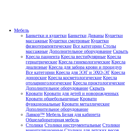
Мебель
Банкетки и кушетки
Банкетки
Диваны
Кушетки
массажные
Кушетки смотровые
Кушетки
физиотерапевтические
Все категории
Столы
массажные
Дополнительное оборудование
Скрыть
Кресла пациента
Кресла вестибулярные
Кресла
гериатрические
Кресла гинекологические
Кресла
диализные
Кресла для забора крови и процедур
Все категории
Кресла для ЭЭГ и ЭХО-ЭГ
Кресла
донорские
Кресла косметологические
Кресла
отоларингологические
Кресла проктологические
Дополнительное оборудование
Скрыть
Кровати
Кровати для детей и новорожденных
Кровати общебольничные
Кровати
функциональные
Кровати металлические
Дополнительное оборудование
Лавкор™
Мебель Белая для кабинета
Общелабораторная мебель
Столики
Столики инструментальные
Столики
манипуляционные
Столики для детских весов