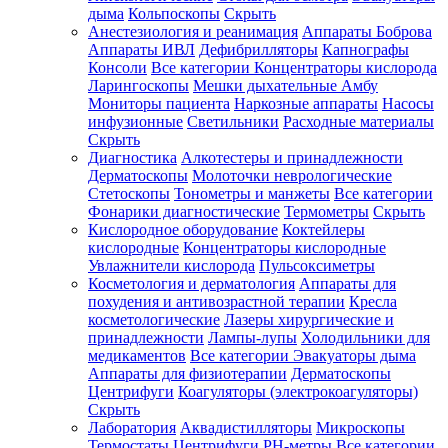
дыма
Кольпоскопы
Скрыть
Анестезиология и реанимация
Аппараты Боброва
Аппараты ИВЛ
Дефибрилляторы
Капнографы
Консоли
Все категории
Концентраторы кислорода
Ларингоскопы
Мешки дыхательные Амбу
Мониторы пациента
Наркозные аппараты
Насосы
инфузионные
Светильники
Расходные материалы
Скрыть
Диагностика
Алкотестеры и принадлежности
Дерматоскопы
Молоточки неврологические
Стетоскопы
Тонометры и манжеты
Все категории
Фонарики диагностические
Термометры
Скрыть
Кислородное оборудование
Коктейлеры
кислородные
Концентраторы кислородные
Увлажнители кислорода
Пульсоксиметры
Косметология и дерматология
Аппараты для
похудения и антивозрастной терапии
Кресла
косметологические
Лазеры хирургические и
принадлежности
Лампы-лупы
Холодильники для
медикаментов
Все категории
Эвакуаторы дыма
Аппараты для физиотерапии
Дерматоскопы
Центрифуги
Коагуляторы (электрокоагуляторы)
Скрыть
Лаборатория
Аквадистилляторы
Микроскопы
Термостаты
Центрифуги
PH-метры
Все категории