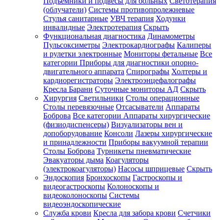
Подъемники и подвесы для больных
Светотерапия
(облучатели)
Системы противопролежневые
Стулья санитарные
УВЧ терапия
Ходунки
инвалидные
Электротерапия
Скрыть
Функциональная диагностика
Динамометры
Пульсоксиметры
Электрокардиографы
Калиперы
и рулетки электронные
Мониторы фетальные
Все
категории
Приборы для диагностики опорно-
двигательного аппарата
Спирографы
Холтеры и
кардиорегистраторы
Электроэнцефалографы
Кресла Барани
Суточные мониторы АД
Скрыть
Хирургия
Светильники
Столы операционные
Столы перевязочные
Отсасыватели
Аппараты
Боброва
Все категории
Аппараты хирургические
(физиодиспенсеры)
Визуализаторы вен и
допоборудование
Консоли
Лазеры хирургические
и принадлежности
Приборы вакуумной терапии
Столы Боброва
Турникеты пневматические
Эвакуаторы дыма
Коагуляторы
(электрокоагуляторы)
Насосы шприцевые
Скрыть
Эндоскопия
Бронхоскопы
Гастроскопы и
видеогастроскопы
Колоноскопы и
видеоколоноскопы
Системы
видеоэндоскопические
Служба крови
Кресла для забора крови
Счетчики