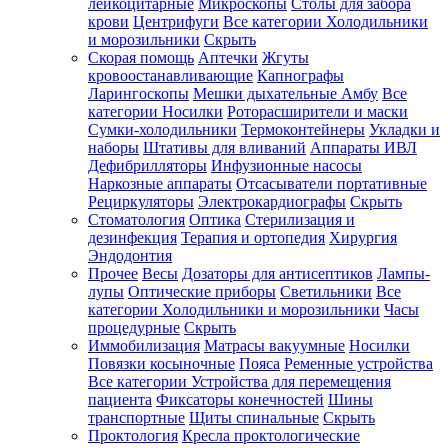
лейкоцитарные
Микроскопы
Столы для забора
крови
Центрифуги
Все категории
Холодильники
и морозильники
Скрыть
Скорая помощь
Аптечки
Жгуты
кровоостанавливающие
Капнографы
Ларингоскопы
Мешки дыхательные Амбу
Все
категории
Носилки
Роторасширители и маски
Сумки-холодильники
Термоконтейнеры
Укладки и
наборы
Штативы для вливаний
Аппараты ИВЛ
Дефибрилляторы
Инфузионные насосы
Наркозные аппараты
Отсасыватели портативные
Рециркуляторы
Электрокардиографы
Скрыть
Стоматология
Оптика
Стерилизация и
дезинфекция
Терапия и ортопедия
Хирургия
Эндодонтия
Прочее
Весы
Дозаторы для антисептиков
Лампы-
лупы
Оптические приборы
Светильники
Все
категории
Холодильники и морозильники
Часы
процедурные
Скрыть
Иммобилизация
Матрасы вакуумные
Носилки
Повязки косыночные
Пояса
Ременные устройства
Все категории
Устройства для перемещения
пациента
Фиксаторы конечностей
Шины
транспортные
Щиты спинальные
Скрыть
Проктология
Кресла проктологические