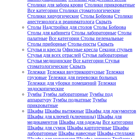
Столики для забора крови
Столики прикроватные
Все категории
Столики стоматологические
Столики хирургические
Столы Боброва
Столики
анестезиолога и реаниматолога
Скрыть
Столы
Надстройки для столов
Столы Боброва
Столы для кабинета
Столы лабораторные
Столы
палатные
Все категории
Столы пеленальные
Столы приборные
Столы-посты
Скрыть
Стулья и кресла
Офисные кресла
Секции стульев
Стулья для всех отраслей
Стулья лабораторные
Стулья медицинские
Все категории
Стулья
стоматологические
Скрыть
Тележки
Тележки внутрикорпусные
Тележки
грузовые
Тележки для перевозки больных
Тележки для уборки помещений
Тележки
эндоскопические
Тумбы
Тумбы лабораторные
Тумбы под
аппаратуру
Тумбы подкатные
Тумбы
прикроватные
Шкафы
Шкафы вытяжные
Шкафы для документов
Шкафы для ключей (ключницы)
Шкафы для
медикаментов
Шкафы для одежды
Все категории
Шкафы для сумок
Шкафы картотечные
Шкафы
лабораторные
Шкафы навесные
Шкафы-стеллажи
Шкафы для инвентаря
Шкафы аптечки
Трейзеры