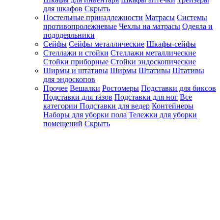
для шкафов
Скрыть
Постельные принадлежности
Матрасы
Системы
противопролежневые
Чехлы на матрасы
Одеяла и
пододеяльники
Сейфы
Сейфы металлические
Шкафы-сейфы
Стеллажи и стойки
Стеллажи металлические
Стойки приборные
Стойки эндоскопические
Ширмы и штативы
Ширмы
Штативы
Штативы
для эндоскопов
Прочее
Вешалки
Ростомеры
Подставки для биксов
Подставки для тазов
Подставки для ног
Все
категории
Подставки для ведер
Контейнеры
Наборы для уборки пола
Тележки для уборки
помещений
Скрыть