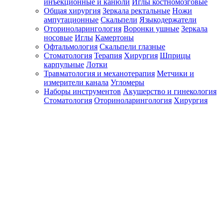
инъекционные и канюли
Иглы костномозговые
Общая хирургия
Зеркала ректальные
Ножи
ампутационные
Скальпели
Языкодержатели
Оториноларингология
Воронки ушные
Зеркала
носовые
Иглы
Камертоны
Офтальмология
Скальпели глазные
Стоматология
Терапия
Хирургия
Шприцы
карпульные
Лотки
Травматология и механотерапия
Метчики и
измерители канала
Угломеры
Наборы инструментов
Акушерство и гинекология
Стоматология
Оториноларингология
Хирургия