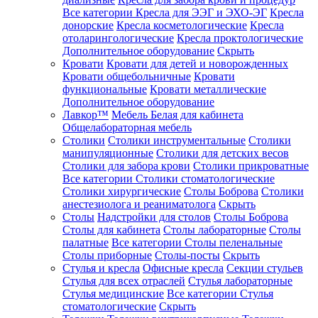
Все категории
Кресла для ЭЭГ и ЭХО-ЭГ
Кресла
донорские
Кресла косметологические
Кресла
отоларингологические
Кресла проктологические
Дополнительное оборудование
Скрыть
Кровати
Кровати для детей и новорожденных
Кровати общебольничные
Кровати
функциональные
Кровати металлические
Дополнительное оборудование
Лавкор™
Мебель Белая для кабинета
Общелабораторная мебель
Столики
Столики инструментальные
Столики
манипуляционные
Столики для детских весов
Столики для забора крови
Столики прикроватные
Все категории
Столики стоматологические
Столики хирургические
Столы Боброва
Столики
анестезиолога и реаниматолога
Скрыть
Столы
Надстройки для столов
Столы Боброва
Столы для кабинета
Столы лабораторные
Столы
палатные
Все категории
Столы пеленальные
Столы приборные
Столы-посты
Скрыть
Стулья и кресла
Офисные кресла
Секции стульев
Стулья для всех отраслей
Стулья лабораторные
Стулья медицинские
Все категории
Стулья
стоматологические
Скрыть