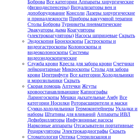
Боброва
Все категории
Аппараты хирургические
(физиодиспенсеры)
Визуализаторы вен и
допоборудование
Консоли
Лазеры хирургические
и принадлежности
Приборы вакуумной терапии
Столы Боброва
Турникеты пневматические
Эвакуаторы дыма
Коагуляторы
(электрокоагуляторы)
Насосы шприцевые
Скрыть
Эндоскопия
Бронхоскопы
Гастроскопы и
видеогастроскопы
Колоноскопы и
видеоколоноскопы
Системы
видеоэндоскопические
Служба крови
Кресла для забора крови
Счетчики
лейкоцитарные
Микроскопы
Столы для забора
крови
Центрифуги
Все категории
Холодильники
и морозильники
Скрыть
Скорая помощь
Аптечки
Жгуты
кровоостанавливающие
Капнографы
Ларингоскопы
Мешки дыхательные Амбу
Все
категории
Носилки
Роторасширители и маски
Сумки-холодильники
Термоконтейнеры
Укладки и
наборы
Штативы для вливаний
Аппараты ИВЛ
Дефибрилляторы
Инфузионные насосы
Наркозные аппараты
Отсасыватели портативные
Рециркуляторы
Электрокардиографы
Скрыть
Стоматология
Оптика
Стерилизация и