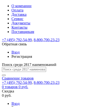
О компании
Восстановление
Обратная
Вход
Регистрация
Оплата
пароля
связь
На
Доставка
вашу
Сервис
почту
Только
Только
Документы
test@example.com
для
для
Ваше
Введите
Заполните
отправлена
ИП
ИП
Контакты
новый
Пароль
На
сообщение
форму.
ссылка.
и
и
пароль
Поставщикам
успешно
вашу
успешно
юр.
юр.
Перейдите
отправлено.
лиц
лиц
восстановлен
почту
Мы
+7 (495) 792-54-99
,
8-800-700-23-23
по
test@test.ru
ней
отправим
Обратная связь
для
отправлена
вам
завершения
ссылка.
Вход
регистрации.
ссылку
Регистрация
Войти
на
указанный
Перейдите
Сообщение
Поиск среди 2817 наименований
Ок
электронный
по
адрес,
ней
перейдя
Сравнение
для
товаров
по
+7 (495) 792-54-99
,
8-800-700-23-23
смены
Запомнить
Забыли
0
товаров
которой
0 руб.
пароля.
меня
пароль?
Сменить
Скидка
вы
0 руб.
сможете
пароль
Я принимаю условия
Войти
задать
пользовательского
Вход
новый
соглашения
и