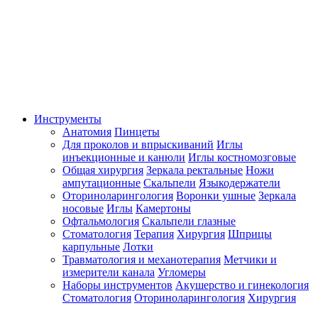
Инструменты
Анатомия
Пинцеты
Для проколов и впрыскиваний
Иглы
инъекционные и канюли
Иглы костномозговые
Общая хирургия
Зеркала ректальные
Ножи
ампутационные
Скальпели
Языкодержатели
Оториноларингология
Воронки ушные
Зеркала
носовые
Иглы
Камертоны
Офтальмология
Скальпели глазные
Стоматология
Терапия
Хирургия
Шприцы
карпульные
Лотки
Травматология и механотерапия
Метчики и
измерители канала
Угломеры
Наборы инструментов
Акушерство и гинекология
Стоматология
Оториноларингология
Хирургия