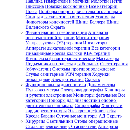
Павлика
Измерители и метчики
Молотки
Петли
Глиссона
Повязки косыночные
Все категории
Пояса
Приборы опорно-двигательного аппарата
Спицы для скелетного вытяжения
Угломеры
Фиксаторы конечностей
Шины Беллера
Шины
Виленского
Скрыть
Физиотерапия и реабилитация
Аппараты
низкочастотной терапии
Магнитотерапия
Ультразвуковая (УЗ) терапия
Ингаляторы
Аппараты дыхательной терапии
Все категории
Инвалидные кресла-коляски
КВЧ-терапия
Комплексы физиотерапевтические
Массажеры
Подъемники и подвесы для больных
Светотерапия
(облучатели)
Системы противопролежневые
Стулья санитарные
УВЧ терапия
Ходунки
инвалидные
Электротерапия
Скрыть
Функциональная диагностика
Динамометры
Пульсоксиметры
Электрокардиографы
Калиперы
и рулетки электронные
Мониторы фетальные
Все
категории
Приборы для диагностики опорно-
двигательного аппарата
Спирографы
Холтеры и
кардиорегистраторы
Электроэнцефалографы
Кресла Барани
Суточные мониторы АД
Скрыть
Хирургия
Светильники
Столы операционные
Столы перевязочные
Отсасыватели
Аппараты