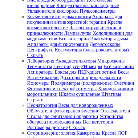
кислородные
Концентраторы кислородные
Увлажнители кислорода
Пульсоксиметры
Косметология и дерматология
Аппараты для
Зарегистрироваться
похудения и антивозрастной терапии
Кресла
косметологические
Лазеры хирургические и
принадлежности
Лампы-лупы
Холодильники для
медикаментов
Все категории
Эвакуаторы дыма
Аппараты для физиотерапии
Дерматоскопы
Зачем
Центрифуги
Коагуляторы (электрокоагуляторы)
регистрироваться?
Скрыть
Лаборатория
Аквадистилляторы
Микроскопы
Все
Термостаты
Центрифуги
PH-метры
Все категории
покупки
в
Аспираторы
Боксы для ПЦР-диагностики
Весы
одном
Встряхиватели
Дозаторы и принадлежности
месте
Иономеры
Поляриметры (полярископы)
Счётчики
Личный
Фотометры и спектрофотометры
Холодильники и
менеджер
морозильники
Шкафы сушильные
Штативы
Отслеживание
Скрыть
статуса
Неонатология
Весы для новорожденных
заказа
Облучатели фототерапевтические
Отсасыватели
Столы для санитарной обработки
Устройства
обогрева новорожденных
Все категории
Ростомеры детские
Скрыть
Оториноларингология
Камертоны
Кресла ЛОР