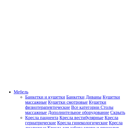
Мебель
Банкетки и кушетки
Банкетки
Диваны
Кушетки
массажные
Кушетки смотровые
Кушетки
физиотерапевтические
Все категории
Столы
массажные
Дополнительное оборудование
Скрыть
Кресла пациента
Кресла вестибулярные
Кресла
гериатрические
Кресла гинекологические
Кресла
диализные
Кресла для забора крови и процедур