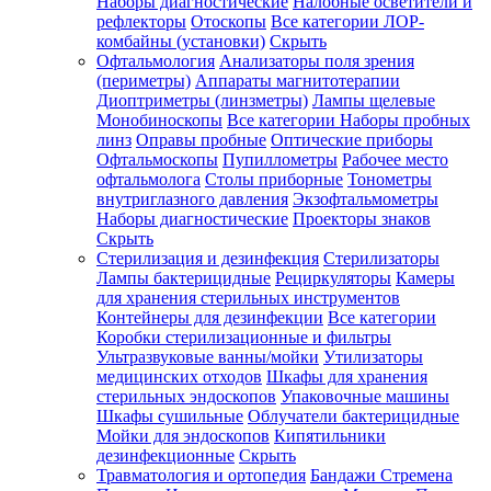
Наборы диагностические
Налобные осветители и
рефлекторы
Отоскопы
Все категории
ЛОР-
комбайны (установки)
Скрыть
Офтальмология
Анализаторы поля зрения
(периметры)
Аппараты магнитотерапии
Диоптриметры (линзметры)
Лампы щелевые
Монобиноскопы
Все категории
Наборы пробных
линз
Оправы пробные
Оптические приборы
Офтальмоскопы
Пупиллометры
Рабочее место
офтальмолога
Столы приборные
Тонометры
внутриглазного давления
Экзофтальмометры
Наборы диагностические
Проекторы знаков
Скрыть
Стерилизация и дезинфекция
Стерилизаторы
Лампы бактерицидные
Рециркуляторы
Камеры
для хранения стерильных инструментов
Контейнеры для дезинфекции
Все категории
Коробки стерилизационные и фильтры
Ультразвуковые ванны/мойки
Утилизаторы
медицинских отходов
Шкафы для хранения
стерильных эндоскопов
Упаковочные машины
Шкафы сушильные
Облучатели бактерицидные
Мойки для эндоскопов
Кипятильники
дезинфекционные
Скрыть
Травматология и ортопедия
Бандажи Стремена