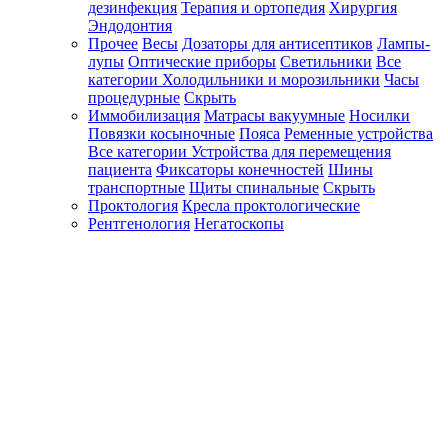
дезинфекция
Терапия и ортопедия
Хирургия
Эндодонтия
Прочее
Весы
Дозаторы для антисептиков
Лампы-
лупы
Оптические приборы
Светильники
Все
категории
Холодильники и морозильники
Часы
процедурные
Скрыть
Иммобилизация
Матрасы вакуумные
Носилки
Повязки косыночные
Пояса
Ременные устройства
Все категории
Устройства для перемещения
пациента
Фиксаторы конечностей
Шины
транспортные
Щиты спинальные
Скрыть
Проктология
Кресла проктологические
Рентгенология
Негатоскопы