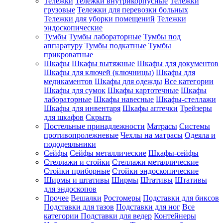
Тележки
Тележки внутрикорпусные
Тележки
грузовые
Тележки для перевозки больных
Тележки для уборки помещений
Тележки
эндоскопические
Тумбы
Тумбы лабораторные
Тумбы под
аппаратуру
Тумбы подкатные
Тумбы
прикроватные
Шкафы
Шкафы вытяжные
Шкафы для документов
Шкафы для ключей (ключницы)
Шкафы для
медикаментов
Шкафы для одежды
Все категории
Шкафы для сумок
Шкафы картотечные
Шкафы
лабораторные
Шкафы навесные
Шкафы-стеллажи
Шкафы для инвентаря
Шкафы аптечки
Трейзеры
для шкафов
Скрыть
Постельные принадлежности
Матрасы
Системы
противопролежневые
Чехлы на матрасы
Одеяла и
пододеяльники
Сейфы
Сейфы металлические
Шкафы-сейфы
Стеллажи и стойки
Стеллажи металлические
Стойки приборные
Стойки эндоскопические
Ширмы и штативы
Ширмы
Штативы
Штативы
для эндоскопов
Прочее
Вешалки
Ростомеры
Подставки для биксов
Подставки для тазов
Подставки для ног
Все
категории
Подставки для ведер
Контейнеры