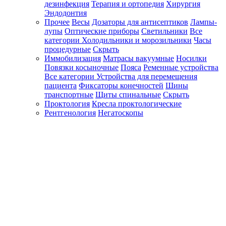
дезинфекция
Терапия и ортопедия
Хирургия
Эндодонтия
Прочее
Весы
Дозаторы для антисептиков
Лампы-
лупы
Оптические приборы
Светильники
Все
категории
Холодильники и морозильники
Часы
процедурные
Скрыть
Иммобилизация
Матрасы вакуумные
Носилки
Повязки косыночные
Пояса
Ременные устройства
Все категории
Устройства для перемещения
пациента
Фиксаторы конечностей
Шины
транспортные
Щиты спинальные
Скрыть
Проктология
Кресла проктологические
Рентгенология
Негатоскопы