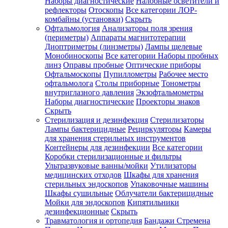
Наборы диагностические
Налобные осветители и
рефлекторы
Отоскопы
Все категории
ЛОР-
комбайны (установки)
Скрыть
Офтальмология
Анализаторы поля зрения
(периметры)
Аппараты магнитотерапии
Диоптриметры (линзметры)
Лампы щелевые
Монобиноскопы
Все категории
Наборы пробных
линз
Оправы пробные
Оптические приборы
Офтальмоскопы
Пупиллометры
Рабочее место
офтальмолога
Столы приборные
Тонометры
внутриглазного давления
Экзофтальмометры
Наборы диагностические
Проекторы знаков
Скрыть
Стерилизация и дезинфекция
Стерилизаторы
Лампы бактерицидные
Рециркуляторы
Камеры
для хранения стерильных инструментов
Контейнеры для дезинфекции
Все категории
Коробки стерилизационные и фильтры
Ультразвуковые ванны/мойки
Утилизаторы
медицинских отходов
Шкафы для хранения
стерильных эндоскопов
Упаковочные машины
Шкафы сушильные
Облучатели бактерицидные
Мойки для эндоскопов
Кипятильники
дезинфекционные
Скрыть
Травматология и ортопедия
Бандажи Стремена