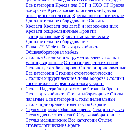
Все категории
Кресла для ЭЭГ и ЭХО-ЭГ
Кресла
донорские
Кресла косметологические
Кресла
отоларингологические
Кресла проктологические
Дополнительное оборудование
Скрыть
Кровати
Кровати для детей и новорожденных
Кровати общебольничные
Кровати
функциональные
Кровати металлические
Дополнительное оборудование
Лавкор™
Мебель Белая для кабинета
Общелабораторная мебель
Столики
Столики инструментальные
Столики
манипуляционные
Столики для детских весов
Столики для забора крови
Столики прикроватные
Все категории
Столики стоматологические
Столики хирургические
Столы Боброва
Столики
анестезиолога и реаниматолога
Скрыть
Столы
Надстройки для столов
Столы Боброва
Столы для кабинета
Столы лабораторные
Столы
палатные
Все категории
Столы пеленальные
Столы приборные
Столы-посты
Скрыть
Стулья и кресла
Офисные кресла
Секции стульев
Стулья для всех отраслей
Стулья лабораторные
Стулья медицинские
Все категории
Стулья
стоматологические
Скрыть