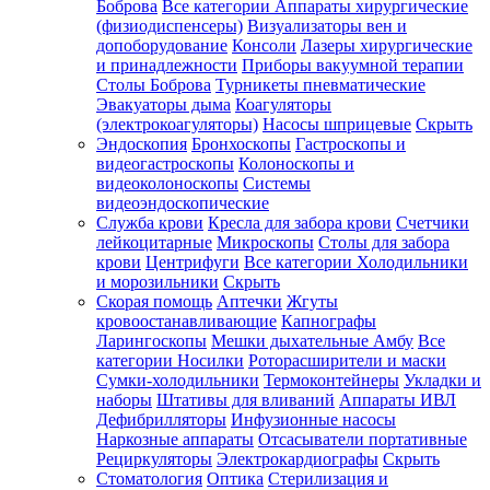
Боброва
Все категории
Аппараты хирургические
(физиодиспенсеры)
Визуализаторы вен и
допоборудование
Консоли
Лазеры хирургические
и принадлежности
Приборы вакуумной терапии
Столы Боброва
Турникеты пневматические
Эвакуаторы дыма
Коагуляторы
(электрокоагуляторы)
Насосы шприцевые
Скрыть
Эндоскопия
Бронхоскопы
Гастроскопы и
видеогастроскопы
Колоноскопы и
видеоколоноскопы
Системы
видеоэндоскопические
Служба крови
Кресла для забора крови
Счетчики
лейкоцитарные
Микроскопы
Столы для забора
крови
Центрифуги
Все категории
Холодильники
и морозильники
Скрыть
Скорая помощь
Аптечки
Жгуты
кровоостанавливающие
Капнографы
Ларингоскопы
Мешки дыхательные Амбу
Все
категории
Носилки
Роторасширители и маски
Сумки-холодильники
Термоконтейнеры
Укладки и
наборы
Штативы для вливаний
Аппараты ИВЛ
Дефибрилляторы
Инфузионные насосы
Наркозные аппараты
Отсасыватели портативные
Рециркуляторы
Электрокардиографы
Скрыть
Стоматология
Оптика
Стерилизация и