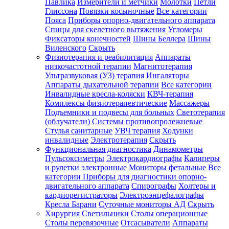
Павлика
Измерители и метчики
Молотки
Петли
Глиссона
Повязки косыночные
Все категории
Пояса
Приборы опорно-двигательного аппарата
Спицы для скелетного вытяжения
Угломеры
Фиксаторы конечностей
Шины Беллера
Шины
Виленского
Скрыть
Физиотерапия и реабилитация
Аппараты
низкочастотной терапии
Магнитотерапия
Ультразвуковая (УЗ) терапия
Ингаляторы
Аппараты дыхательной терапии
Все категории
Инвалидные кресла-коляски
КВЧ-терапия
Комплексы физиотерапевтические
Массажеры
Подъемники и подвесы для больных
Светотерапия
(облучатели)
Системы противопролежневые
Стулья санитарные
УВЧ терапия
Ходунки
инвалидные
Электротерапия
Скрыть
Функциональная диагностика
Динамометры
Пульсоксиметры
Электрокардиографы
Калиперы
и рулетки электронные
Мониторы фетальные
Все
категории
Приборы для диагностики опорно-
двигательного аппарата
Спирографы
Холтеры и
кардиорегистраторы
Электроэнцефалографы
Кресла Барани
Суточные мониторы АД
Скрыть
Хирургия
Светильники
Столы операционные
Столы перевязочные
Отсасыватели
Аппараты