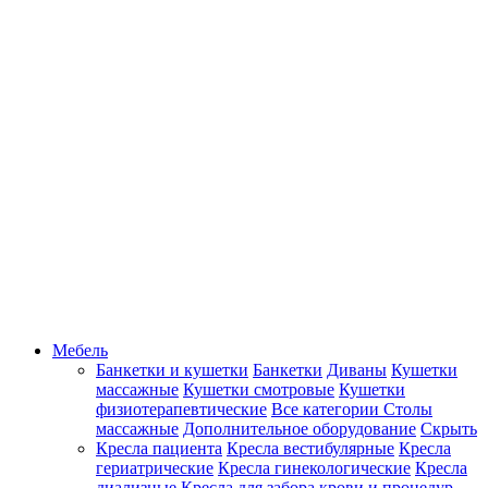
Мебель
Банкетки и кушетки
Банкетки
Диваны
Кушетки
массажные
Кушетки смотровые
Кушетки
физиотерапевтические
Все категории
Столы
массажные
Дополнительное оборудование
Скрыть
Кресла пациента
Кресла вестибулярные
Кресла
гериатрические
Кресла гинекологические
Кресла
диализные
Кресла для забора крови и процедур