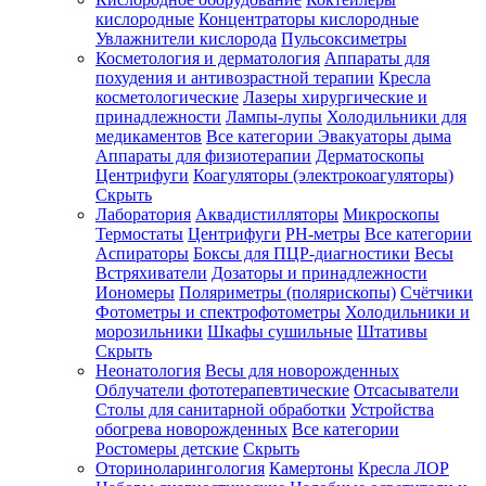
кислородные
Концентраторы кислородные
Увлажнители кислорода
Пульсоксиметры
Косметология и дерматология
Аппараты для
Зарегистрироваться
похудения и антивозрастной терапии
Кресла
косметологические
Лазеры хирургические и
принадлежности
Лампы-лупы
Холодильники для
медикаментов
Все категории
Эвакуаторы дыма
Аппараты для физиотерапии
Дерматоскопы
Зачем
Центрифуги
Коагуляторы (электрокоагуляторы)
регистрироваться?
Скрыть
Лаборатория
Аквадистилляторы
Микроскопы
Все
Термостаты
Центрифуги
PH-метры
Все категории
покупки
в
Аспираторы
Боксы для ПЦР-диагностики
Весы
одном
Встряхиватели
Дозаторы и принадлежности
месте
Иономеры
Поляриметры (полярископы)
Счётчики
Личный
Фотометры и спектрофотометры
Холодильники и
менеджер
морозильники
Шкафы сушильные
Штативы
Отслеживание
Скрыть
статуса
Неонатология
Весы для новорожденных
заказа
Облучатели фототерапевтические
Отсасыватели
Столы для санитарной обработки
Устройства
обогрева новорожденных
Все категории
Ростомеры детские
Скрыть
Оториноларингология
Камертоны
Кресла ЛОР