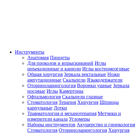
Инструменты
Анатомия
Пинцеты
Для проколов и впрыскиваний
Иглы
инъекционные и канюли
Иглы костномозговые
Общая хирургия
Зеркала ректальные
Ножи
ампутационные
Скальпели
Языкодержатели
Оториноларингология
Воронки ушные
Зеркала
носовые
Иглы
Камертоны
Офтальмология
Скальпели глазные
Стоматология
Терапия
Хирургия
Шприцы
карпульные
Лотки
Травматология и механотерапия
Метчики и
измерители канала
Угломеры
Наборы инструментов
Акушерство и гинекология
Стоматология
Оториноларингология
Хирургия