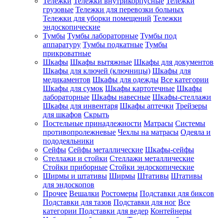
Тележки
Тележки внутрикорпусные
Тележки
грузовые
Тележки для перевозки больных
Тележки для уборки помещений
Тележки
эндоскопические
Тумбы
Тумбы лабораторные
Тумбы под
аппаратуру
Тумбы подкатные
Тумбы
прикроватные
Шкафы
Шкафы вытяжные
Шкафы для документов
Шкафы для ключей (ключницы)
Шкафы для
медикаментов
Шкафы для одежды
Все категории
Шкафы для сумок
Шкафы картотечные
Шкафы
лабораторные
Шкафы навесные
Шкафы-стеллажи
Шкафы для инвентаря
Шкафы аптечки
Трейзеры
для шкафов
Скрыть
Постельные принадлежности
Матрасы
Системы
противопролежневые
Чехлы на матрасы
Одеяла и
пододеяльники
Сейфы
Сейфы металлические
Шкафы-сейфы
Стеллажи и стойки
Стеллажи металлические
Стойки приборные
Стойки эндоскопические
Ширмы и штативы
Ширмы
Штативы
Штативы
для эндоскопов
Прочее
Вешалки
Ростомеры
Подставки для биксов
Подставки для тазов
Подставки для ног
Все
категории
Подставки для ведер
Контейнеры