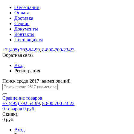
О компании
Восстановление
Обратная
Вход
Регистрация
Оплата
пароля
связь
На
Доставка
вашу
Сервис
почту
Только
Только
Документы
test@example.com
для
для
Ваше
Введите
Заполните
отправлена
ИП
ИП
Контакты
новый
Пароль
На
сообщение
форму.
ссылка.
и
и
пароль
Поставщикам
успешно
вашу
успешно
юр.
юр.
Перейдите
отправлено.
лиц
лиц
восстановлен
почту
Мы
+7 (495) 792-54-99
,
8-800-700-23-23
по
test@test.ru
ней
отправим
Обратная связь
для
отправлена
вам
завершения
ссылка.
Вход
регистрации.
ссылку
Регистрация
Войти
на
указанный
Перейдите
Сообщение
Поиск среди 2817 наименований
Ок
электронный
по
адрес,
ней
перейдя
Сравнение
для
товаров
по
+7 (495) 792-54-99
,
8-800-700-23-23
смены
Запомнить
Забыли
0
товаров
которой
0 руб.
пароля.
меня
пароль?
Сменить
Скидка
вы
0 руб.
сможете
пароль
Я принимаю условия
Войти
задать
пользовательского
Вход
новый
соглашения
и