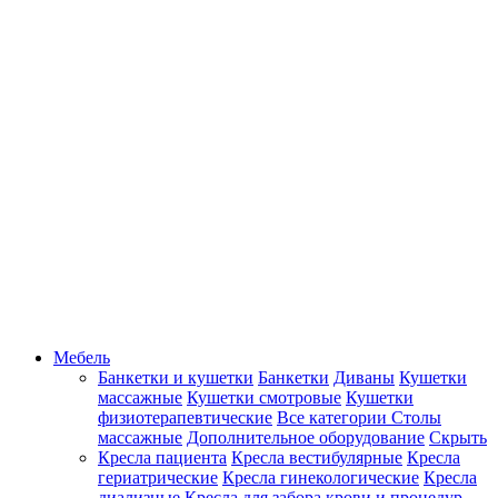
Мебель
Банкетки и кушетки
Банкетки
Диваны
Кушетки
массажные
Кушетки смотровые
Кушетки
физиотерапевтические
Все категории
Столы
массажные
Дополнительное оборудование
Скрыть
Кресла пациента
Кресла вестибулярные
Кресла
гериатрические
Кресла гинекологические
Кресла
диализные
Кресла для забора крови и процедур