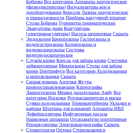
Боброва
Все категории
Аппараты хирургические
(физиодиспенсеры)
Визуализаторы вен и
допоборудование
Консоли
Лазеры хирургические
и принадлежности
Приборы вакуумной терапии
Столы Боброва
Турникеты пневматические
Эвакуаторы дыма
Коагуляторы
(электрокоагуляторы)
Насосы шприцевые
Скрыть
Эндоскопия
Бронхоскопы
Гастроскопы и
видеогастроскопы
Колоноскопы и
видеоколоноскопы
Системы
видеоэндоскопические
Служба крови
Кресла для забора крови
Счетчики
лейкоцитарные
Микроскопы
Столы для забора
крови
Центрифуги
Все категории
Холодильники
и морозильники
Скрыть
Скорая помощь
Аптечки
Жгуты
кровоостанавливающие
Капнографы
Ларингоскопы
Мешки дыхательные Амбу
Все
категории
Носилки
Роторасширители и маски
Сумки-холодильники
Термоконтейнеры
Укладки и
наборы
Штативы для вливаний
Аппараты ИВЛ
Дефибрилляторы
Инфузионные насосы
Наркозные аппараты
Отсасыватели портативные
Рециркуляторы
Электрокардиографы
Скрыть
Стоматология
Оптика
Стерилизация и