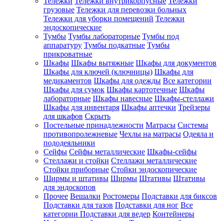
Тележки
Тележки внутрикорпусные
Тележки
грузовые
Тележки для перевозки больных
Тележки для уборки помещений
Тележки
эндоскопические
Тумбы
Тумбы лабораторные
Тумбы под
аппаратуру
Тумбы подкатные
Тумбы
прикроватные
Шкафы
Шкафы вытяжные
Шкафы для документов
Шкафы для ключей (ключницы)
Шкафы для
медикаментов
Шкафы для одежды
Все категории
Шкафы для сумок
Шкафы картотечные
Шкафы
лабораторные
Шкафы навесные
Шкафы-стеллажи
Шкафы для инвентаря
Шкафы аптечки
Трейзеры
для шкафов
Скрыть
Постельные принадлежности
Матрасы
Системы
противопролежневые
Чехлы на матрасы
Одеяла и
пододеяльники
Сейфы
Сейфы металлические
Шкафы-сейфы
Стеллажи и стойки
Стеллажи металлические
Стойки приборные
Стойки эндоскопические
Ширмы и штативы
Ширмы
Штативы
Штативы
для эндоскопов
Прочее
Вешалки
Ростомеры
Подставки для биксов
Подставки для тазов
Подставки для ног
Все
категории
Подставки для ведер
Контейнеры