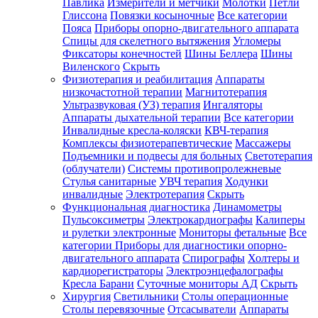
Павлика
Измерители и метчики
Молотки
Петли
Глиссона
Повязки косыночные
Все категории
Пояса
Приборы опорно-двигательного аппарата
Спицы для скелетного вытяжения
Угломеры
Фиксаторы конечностей
Шины Беллера
Шины
Виленского
Скрыть
Физиотерапия и реабилитация
Аппараты
низкочастотной терапии
Магнитотерапия
Ультразвуковая (УЗ) терапия
Ингаляторы
Аппараты дыхательной терапии
Все категории
Инвалидные кресла-коляски
КВЧ-терапия
Комплексы физиотерапевтические
Массажеры
Подъемники и подвесы для больных
Светотерапия
(облучатели)
Системы противопролежневые
Стулья санитарные
УВЧ терапия
Ходунки
инвалидные
Электротерапия
Скрыть
Функциональная диагностика
Динамометры
Пульсоксиметры
Электрокардиографы
Калиперы
и рулетки электронные
Мониторы фетальные
Все
категории
Приборы для диагностики опорно-
двигательного аппарата
Спирографы
Холтеры и
кардиорегистраторы
Электроэнцефалографы
Кресла Барани
Суточные мониторы АД
Скрыть
Хирургия
Светильники
Столы операционные
Столы перевязочные
Отсасыватели
Аппараты