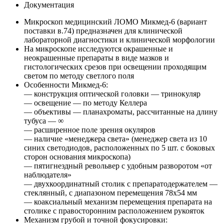
Документация
Микроскоп медицинский ЛОМО Микмед-6 (вариант
поставки в.74) предназначен для клинической
лабораторной диагностики и клинической морфологии
На микроскопе исследуются окрашенные и
неокрашенные препараты в виде мазков и
гистологических срезов при освещении проходящим
светом по методу светлого поля
Особенности Микмед-6:
— конструкция оптической головки — тринокуляр
— освещение — по методу Келлера
— объективы — планахроматы, рассчитанные на длину
тубуса — ∞
— расширенное поле зрения окуляров
— наличие «менеджера света» (менеджер света из 10
синих светодиодов, расположенных по 5 шт. с боковых
сторон основания микроскопа)
— пятигнездный револьвер с удобным разворотом «от
наблюдателя»
— двухкоординатный столик с препаратодержателем —
стеклянный, с диапазоном перемещения 78х54 мм
— коаксиальный механизм перемещения препарата на
столике с правосторонним расположением рукояток
Механизм грубой и точной фокусировки: