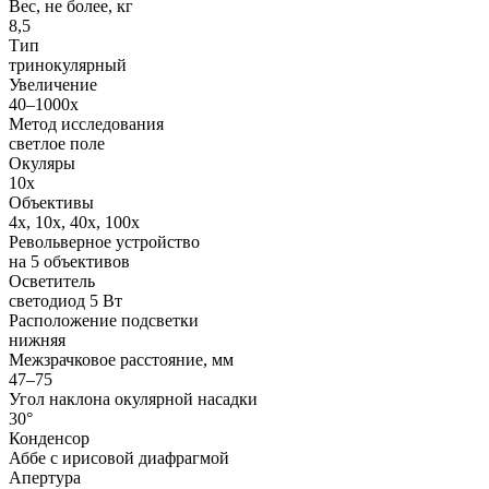
Вес, не более, кг
8,5
Тип
тринокулярный
Увеличение
40–1000x
Метод исследования
светлое поле
Окуляры
10x
Объективы
4x, 10x, 40x, 100x
Револьверное устройство
на 5 объективов
Осветитель
светодиод 5 Вт
Расположение подсветки
нижняя
Межзрачковое расстояние, мм
47–75
Угол наклона окулярной насадки
30°
Конденсор
Аббе с ирисовой диафрагмой
Апертура