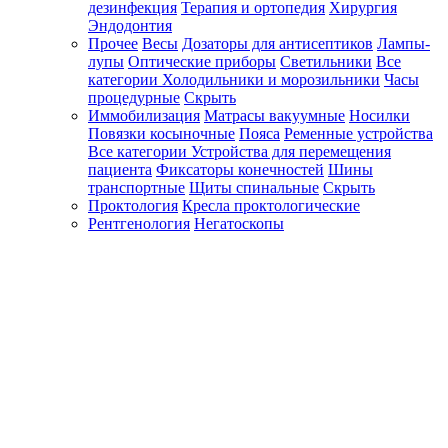
дезинфекция
Терапия и ортопедия
Хирургия
Эндодонтия
Прочее
Весы
Дозаторы для антисептиков
Лампы-
лупы
Оптические приборы
Светильники
Все
категории
Холодильники и морозильники
Часы
процедурные
Скрыть
Иммобилизация
Матрасы вакуумные
Носилки
Повязки косыночные
Пояса
Ременные устройства
Все категории
Устройства для перемещения
пациента
Фиксаторы конечностей
Шины
транспортные
Щиты спинальные
Скрыть
Проктология
Кресла проктологические
Рентгенология
Негатоскопы