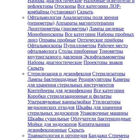
Наборы диагностические
Налобные осветители и
рефлекторы
Отоскопы
Все категории
ЛОР-
комбайны (установки)
Скрыть
Офтальмология
Анализаторы поля зрения
(периметры)
Аппараты магнитотерапии
Диоптриметры (линзметры)
Лампы щелевые
Монобиноскопы
Все категории
Наборы пробных
линз
Оправы пробные
Оптические приборы
Офтальмоскопы
Пупиллометры
Рабочее место
офтальмолога
Столы приборные
Тонометры
внутриглазного давления
Экзофтальмометры
Наборы диагностические
Проекторы знаков
Скрыть
Стерилизация и дезинфекция
Стерилизаторы
Лампы бактерицидные
Рециркуляторы
Камеры
для хранения стерильных инструментов
Контейнеры для дезинфекции
Все категории
Коробки стерилизационные и фильтры
Ультразвуковые ванны/мойки
Утилизаторы
медицинских отходов
Шкафы для хранения
стерильных эндоскопов
Упаковочные машины
Шкафы сушильные
Облучатели бактерицидные
Мойки для эндоскопов
Кипятильники
дезинфекционные
Скрыть
Травматология и ортопедия
Бандажи Стремена