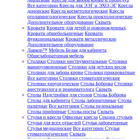
Все категории
Кресла для ЭЭГ и ЭХО-ЭГ
Кресла
донорские
Кресла косметологические
Кресла
отоларингологические
Кресла проктологические
Дополнительное оборудование
Скрыть
Кровати
Кровати для детей и новорожденных
Кровати общебольничные
Кровати
функциональные
Кровати металлические
Дополнительное оборудование
Лавкор™
Мебель Белая для кабинета
Общелабораторная мебель
Столики
Столики инструментальные
Столики
манипуляционные
Столики для детских весов
Столики для забора крови
Столики прикроватные
Все категории
Столики стоматологические
Столики хирургические
Столы Боброва
Столики
анестезиолога и реаниматолога
Скрыть
Столы
Надстройки для столов
Столы Боброва
Столы для кабинета
Столы лабораторные
Столы
палатные
Все категории
Столы пеленальные
Столы приборные
Столы-посты
Скрыть
Стулья и кресла
Офисные кресла
Секции стульев
Стулья для всех отраслей
Стулья лабораторные
Стулья медицинские
Все категории
Стулья
стоматологические
Скрыть