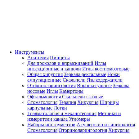
Инструменты
Анатомия
Пинцеты
Для проколов и впрыскиваний
Иглы
инъекционные и канюли
Иглы костномозговые
Общая хирургия
Зеркала ректальные
Ножи
ампутационные
Скальпели
Языкодержатели
Оториноларингология
Воронки ушные
Зеркала
носовые
Иглы
Камертоны
Офтальмология
Скальпели глазные
Стоматология
Терапия
Хирургия
Шприцы
карпульные
Лотки
Травматология и механотерапия
Метчики и
измерители канала
Угломеры
Наборы инструментов
Акушерство и гинекология
Стоматология
Оториноларингология
Хирургия