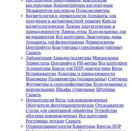
кислородные
Концентраторы кислородные
Увлажнители кислорода
Пульсоксиметры
Косметология и дерматология
Аппараты для
Зарегистрироваться
похудения и антивозрастной терапии
Кресла
косметологические
Лазеры хирургические и
принадлежности
Лампы-лупы
Холодильники для
медикаментов
Все категории
Эвакуаторы дыма
Аппараты для физиотерапии
Дерматоскопы
Зачем
Центрифуги
Коагуляторы (электрокоагуляторы)
регистрироваться?
Скрыть
Лаборатория
Аквадистилляторы
Микроскопы
Все
Термостаты
Центрифуги
PH-метры
Все категории
покупки
в
Аспираторы
Боксы для ПЦР-диагностики
Весы
одном
Встряхиватели
Дозаторы и принадлежности
месте
Иономеры
Поляриметры (полярископы)
Счётчики
Личный
Фотометры и спектрофотометры
Холодильники и
менеджер
морозильники
Шкафы сушильные
Штативы
Отслеживание
Скрыть
статуса
Неонатология
Весы для новорожденных
заказа
Облучатели фототерапевтические
Отсасыватели
Столы для санитарной обработки
Устройства
обогрева новорожденных
Все категории
Ростомеры детские
Скрыть
Оториноларингология
Камертоны
Кресла ЛОР