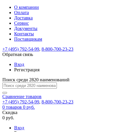
О компании
Восстановление
Обратная
Вход
Регистрация
Оплата
пароля
связь
На
Доставка
вашу
Сервис
почту
Только
Только
Документы
test@example.com
для
для
Ваше
Введите
Заполните
отправлена
ИП
ИП
Контакты
новый
Пароль
На
сообщение
форму.
ссылка.
и
и
пароль
Поставщикам
успешно
вашу
успешно
юр.
юр.
Перейдите
отправлено.
лиц
лиц
восстановлен
почту
Мы
+7 (495) 792-54-99
,
8-800-700-23-23
по
test@test.ru
ней
отправим
Обратная связь
для
отправлена
вам
завершения
ссылка.
Вход
регистрации.
ссылку
Регистрация
Войти
на
указанный
Перейдите
Сообщение
Поиск среди 2820 наименований
Ок
электронный
по
адрес,
ней
перейдя
Сравнение
для
товаров
по
+7 (495) 792-54-99
,
8-800-700-23-23
смены
Запомнить
Забыли
0
товаров
которой
0 руб.
пароля.
меня
пароль?
Сменить
Скидка
вы
0 руб.
сможете
пароль
Я принимаю условия
Войти
задать
пользовательского
Вход
новый
соглашения
и