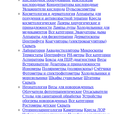
кислородные
Концентраторы кислородные
Увлажнители кислорода
Пульсоксиметры
Косметология и дерматология
Аппараты для
Зарегистрироваться
похудения и антивозрастной терапии
Кресла
косметологические
Лазеры хирургические и
принадлежности
Лампы-лупы
Холодильники для
медикаментов
Все категории
Эвакуаторы дыма
Аппараты для физиотерапии
Дерматоскопы
Зачем
Центрифуги
Коагуляторы (электрокоагуляторы)
регистрироваться?
Скрыть
Лаборатория
Аквадистилляторы
Микроскопы
Все
Термостаты
Центрифуги
PH-метры
Все категории
покупки
в
Аспираторы
Боксы для ПЦР-диагностики
Весы
одном
Встряхиватели
Дозаторы и принадлежности
месте
Иономеры
Поляриметры (полярископы)
Счётчики
Личный
Фотометры и спектрофотометры
Холодильники и
менеджер
морозильники
Шкафы сушильные
Штативы
Отслеживание
Скрыть
статуса
Неонатология
Весы для новорожденных
заказа
Облучатели фототерапевтические
Отсасыватели
Столы для санитарной обработки
Устройства
обогрева новорожденных
Все категории
Ростомеры детские
Скрыть
Оториноларингология
Камертоны
Кресла ЛОР