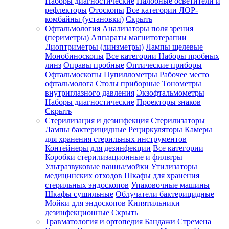
Наборы диагностические
Налобные осветители и
рефлекторы
Отоскопы
Все категории
ЛОР-
комбайны (установки)
Скрыть
Офтальмология
Анализаторы поля зрения
(периметры)
Аппараты магнитотерапии
Диоптриметры (линзметры)
Лампы щелевые
Монобиноскопы
Все категории
Наборы пробных
линз
Оправы пробные
Оптические приборы
Офтальмоскопы
Пупиллометры
Рабочее место
офтальмолога
Столы приборные
Тонометры
внутриглазного давления
Экзофтальмометры
Наборы диагностические
Проекторы знаков
Скрыть
Стерилизация и дезинфекция
Стерилизаторы
Лампы бактерицидные
Рециркуляторы
Камеры
для хранения стерильных инструментов
Контейнеры для дезинфекции
Все категории
Коробки стерилизационные и фильтры
Ультразвуковые ванны/мойки
Утилизаторы
медицинских отходов
Шкафы для хранения
стерильных эндоскопов
Упаковочные машины
Шкафы сушильные
Облучатели бактерицидные
Мойки для эндоскопов
Кипятильники
дезинфекционные
Скрыть
Травматология и ортопедия
Бандажи Стремена