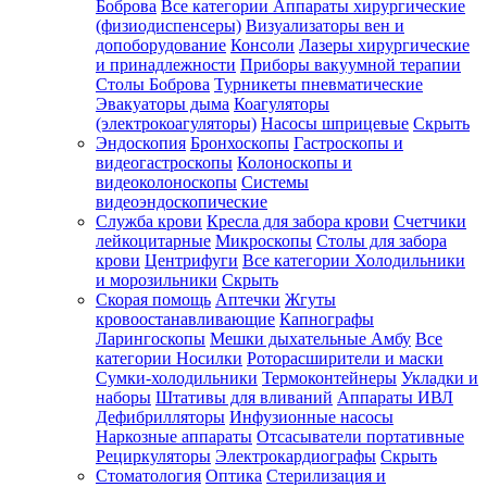
Боброва
Все категории
Аппараты хирургические
(физиодиспенсеры)
Визуализаторы вен и
допоборудование
Консоли
Лазеры хирургические
и принадлежности
Приборы вакуумной терапии
Столы Боброва
Турникеты пневматические
Эвакуаторы дыма
Коагуляторы
(электрокоагуляторы)
Насосы шприцевые
Скрыть
Эндоскопия
Бронхоскопы
Гастроскопы и
видеогастроскопы
Колоноскопы и
видеоколоноскопы
Системы
видеоэндоскопические
Служба крови
Кресла для забора крови
Счетчики
лейкоцитарные
Микроскопы
Столы для забора
крови
Центрифуги
Все категории
Холодильники
и морозильники
Скрыть
Скорая помощь
Аптечки
Жгуты
кровоостанавливающие
Капнографы
Ларингоскопы
Мешки дыхательные Амбу
Все
категории
Носилки
Роторасширители и маски
Сумки-холодильники
Термоконтейнеры
Укладки и
наборы
Штативы для вливаний
Аппараты ИВЛ
Дефибрилляторы
Инфузионные насосы
Наркозные аппараты
Отсасыватели портативные
Рециркуляторы
Электрокардиографы
Скрыть
Стоматология
Оптика
Стерилизация и