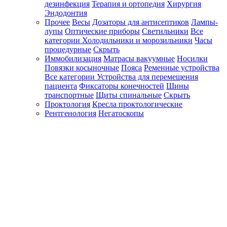
дезинфекция
Терапия и ортопедия
Хирургия
Эндодонтия
Прочее
Весы
Дозаторы для антисептиков
Лампы-
лупы
Оптические приборы
Светильники
Все
категории
Холодильники и морозильники
Часы
процедурные
Скрыть
Иммобилизация
Матрасы вакуумные
Носилки
Повязки косыночные
Пояса
Ременные устройства
Все категории
Устройства для перемещения
пациента
Фиксаторы конечностей
Шины
транспортные
Щиты спинальные
Скрыть
Проктология
Кресла проктологические
Рентгенология
Негатоскопы