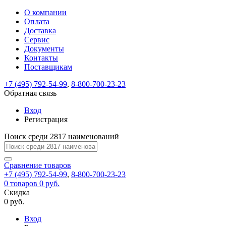
О компании
Восстановление
Обратная
Вход
Регистрация
Оплата
пароля
связь
На
Доставка
вашу
Сервис
почту
Только
Только
Документы
test@example.com
для
для
Ваше
Введите
Заполните
отправлена
ИП
ИП
Контакты
новый
Пароль
На
сообщение
форму.
ссылка.
и
и
пароль
Поставщикам
успешно
вашу
успешно
юр.
юр.
Перейдите
отправлено.
лиц
лиц
восстановлен
почту
Мы
+7 (495) 792-54-99
,
8-800-700-23-23
по
test@test.ru
ней
отправим
Обратная связь
для
отправлена
вам
завершения
ссылка.
Вход
регистрации.
ссылку
Регистрация
Войти
на
указанный
Перейдите
Сообщение
Поиск среди 2817 наименований
Ок
электронный
по
адрес,
ней
перейдя
Сравнение
для
товаров
по
+7 (495) 792-54-99
,
8-800-700-23-23
смены
Запомнить
Забыли
0
товаров
которой
0 руб.
пароля.
меня
пароль?
Сменить
Скидка
вы
0 руб.
сможете
пароль
Я принимаю условия
Войти
задать
пользовательского
Вход
новый
соглашения
и