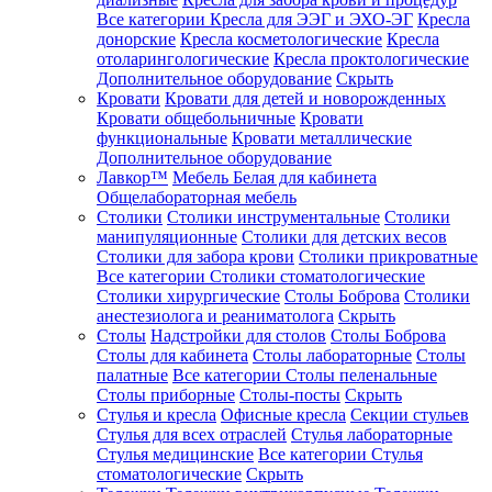
Все категории
Кресла для ЭЭГ и ЭХО-ЭГ
Кресла
донорские
Кресла косметологические
Кресла
отоларингологические
Кресла проктологические
Дополнительное оборудование
Скрыть
Кровати
Кровати для детей и новорожденных
Кровати общебольничные
Кровати
функциональные
Кровати металлические
Дополнительное оборудование
Лавкор™
Мебель Белая для кабинета
Общелабораторная мебель
Столики
Столики инструментальные
Столики
манипуляционные
Столики для детских весов
Столики для забора крови
Столики прикроватные
Все категории
Столики стоматологические
Столики хирургические
Столы Боброва
Столики
анестезиолога и реаниматолога
Скрыть
Столы
Надстройки для столов
Столы Боброва
Столы для кабинета
Столы лабораторные
Столы
палатные
Все категории
Столы пеленальные
Столы приборные
Столы-посты
Скрыть
Стулья и кресла
Офисные кресла
Секции стульев
Стулья для всех отраслей
Стулья лабораторные
Стулья медицинские
Все категории
Стулья
стоматологические
Скрыть