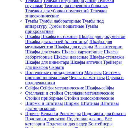
Тележки
Тележки внутрикорпусные
Тележки
грузовые
Тележки для перевозки больных
Тележки для уборки помещений
Тележки
эндоскопические
Тумбы
Тумбы лабораторные
Тумбы под
аппаратуру
Тумбы подкатные
Тумбы
прикроватные
Шкафы
Шкафы вытяжные
Шкафы для документов
Шкафы для ключей (ключницы)
Шкафы для
медикаментов
Шкафы для одежды
Все категории
Шкафы для сумок
Шкафы картотечные
Шкафы
лабораторные
Шкафы навесные
Шкафы-стеллажи
Шкафы для инвентаря
Шкафы аптечки
Трейзеры
для шкафов
Скрыть
Постельные принадлежности
Матрасы
Системы
противопролежневые
Чехлы на матрасы
Одеяла и
пододеяльники
Сейфы
Сейфы металлические
Шкафы-сейфы
Стеллажи и стойки
Стеллажи металлические
Стойки приборные
Стойки эндоскопические
Ширмы и штативы
Ширмы
Штативы
Штативы
для эндоскопов
Прочее
Вешалки
Ростомеры
Подставки для биксов
Подставки для тазов
Подставки для ног
Все
категории
Подставки для ведер
Контейнеры