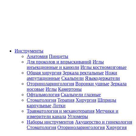
Инструменты
Анатомия
Пинцеты
Для проколов и впрыскиваний
Иглы
инъекционные и канюли
Иглы костномозговые
Общая хирургия
Зеркала ректальные
Ножи
ампутационные
Скальпели
Языкодержатели
Оториноларингология
Воронки ушные
Зеркала
носовые
Иглы
Камертоны
Офтальмология
Скальпели глазные
Стоматология
Терапия
Хирургия
Шприцы
карпульные
Лотки
Травматология и механотерапия
Метчики и
измерители канала
Угломеры
Наборы инструментов
Акушерство и гинекология
Стоматология
Оториноларингология
Хирургия