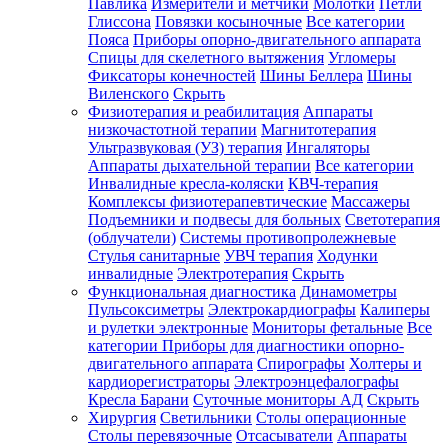
Павлика
Измерители и метчики
Молотки
Петли
Глиссона
Повязки косыночные
Все категории
Пояса
Приборы опорно-двигательного аппарата
Спицы для скелетного вытяжения
Угломеры
Фиксаторы конечностей
Шины Беллера
Шины
Виленского
Скрыть
Физиотерапия и реабилитация
Аппараты
низкочастотной терапии
Магнитотерапия
Ультразвуковая (УЗ) терапия
Ингаляторы
Аппараты дыхательной терапии
Все категории
Инвалидные кресла-коляски
КВЧ-терапия
Комплексы физиотерапевтические
Массажеры
Подъемники и подвесы для больных
Светотерапия
(облучатели)
Системы противопролежневые
Стулья санитарные
УВЧ терапия
Ходунки
инвалидные
Электротерапия
Скрыть
Функциональная диагностика
Динамометры
Пульсоксиметры
Электрокардиографы
Калиперы
и рулетки электронные
Мониторы фетальные
Все
категории
Приборы для диагностики опорно-
двигательного аппарата
Спирографы
Холтеры и
кардиорегистраторы
Электроэнцефалографы
Кресла Барани
Суточные мониторы АД
Скрыть
Хирургия
Светильники
Столы операционные
Столы перевязочные
Отсасыватели
Аппараты