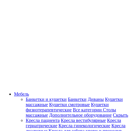
Мебель
Банкетки и кушетки
Банкетки
Диваны
Кушетки
массажные
Кушетки смотровые
Кушетки
физиотерапевтические
Все категории
Столы
массажные
Дополнительное оборудование
Скрыть
Кресла пациента
Кресла вестибулярные
Кресла
гериатрические
Кресла гинекологические
Кресла
диализные
Кресла для забора крови и процедур