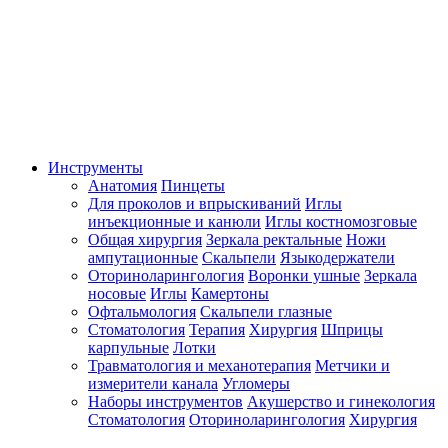
Инструменты
Анатомия
Пинцеты
Для проколов и впрыскиваний
Иглы
инъекционные и канюли
Иглы костномозговые
Общая хирургия
Зеркала ректальные
Ножи
ампутационные
Скальпели
Языкодержатели
Оториноларингология
Воронки ушные
Зеркала
носовые
Иглы
Камертоны
Офтальмология
Скальпели глазные
Стоматология
Терапия
Хирургия
Шприцы
карпульные
Лотки
Травматология и механотерапия
Метчики и
измерители канала
Угломеры
Наборы инструментов
Акушерство и гинекология
Стоматология
Оториноларингология
Хирургия