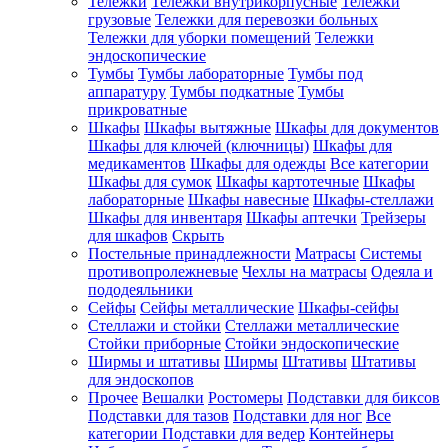
Тележки
Тележки внутрикорпусные
Тележки
грузовые
Тележки для перевозки больных
Тележки для уборки помещений
Тележки
эндоскопические
Тумбы
Тумбы лабораторные
Тумбы под
аппаратуру
Тумбы подкатные
Тумбы
прикроватные
Шкафы
Шкафы вытяжные
Шкафы для документов
Шкафы для ключей (ключницы)
Шкафы для
медикаментов
Шкафы для одежды
Все категории
Шкафы для сумок
Шкафы картотечные
Шкафы
лабораторные
Шкафы навесные
Шкафы-стеллажи
Шкафы для инвентаря
Шкафы аптечки
Трейзеры
для шкафов
Скрыть
Постельные принадлежности
Матрасы
Системы
противопролежневые
Чехлы на матрасы
Одеяла и
пододеяльники
Сейфы
Сейфы металлические
Шкафы-сейфы
Стеллажи и стойки
Стеллажи металлические
Стойки приборные
Стойки эндоскопические
Ширмы и штативы
Ширмы
Штативы
Штативы
для эндоскопов
Прочее
Вешалки
Ростомеры
Подставки для биксов
Подставки для тазов
Подставки для ног
Все
категории
Подставки для ведер
Контейнеры