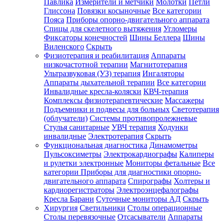
Павлика
Измерители и метчики
Молотки
Петли
Глиссона
Повязки косыночные
Все категории
Пояса
Приборы опорно-двигательного аппарата
Спицы для скелетного вытяжения
Угломеры
Фиксаторы конечностей
Шины Беллера
Шины
Виленского
Скрыть
Физиотерапия и реабилитация
Аппараты
низкочастотной терапии
Магнитотерапия
Ультразвуковая (УЗ) терапия
Ингаляторы
Аппараты дыхательной терапии
Все категории
Инвалидные кресла-коляски
КВЧ-терапия
Комплексы физиотерапевтические
Массажеры
Подъемники и подвесы для больных
Светотерапия
(облучатели)
Системы противопролежневые
Стулья санитарные
УВЧ терапия
Ходунки
инвалидные
Электротерапия
Скрыть
Функциональная диагностика
Динамометры
Пульсоксиметры
Электрокардиографы
Калиперы
и рулетки электронные
Мониторы фетальные
Все
категории
Приборы для диагностики опорно-
двигательного аппарата
Спирографы
Холтеры и
кардиорегистраторы
Электроэнцефалографы
Кресла Барани
Суточные мониторы АД
Скрыть
Хирургия
Светильники
Столы операционные
Столы перевязочные
Отсасыватели
Аппараты