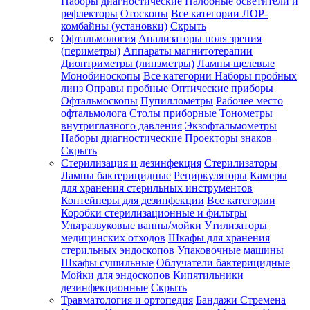
Наборы диагностические
Налобные осветители и
рефлекторы
Отоскопы
Все категории
ЛОР-
комбайны (установки)
Скрыть
Офтальмология
Анализаторы поля зрения
(периметры)
Аппараты магнитотерапии
Диоптриметры (линзметры)
Лампы щелевые
Монобиноскопы
Все категории
Наборы пробных
линз
Оправы пробные
Оптические приборы
Офтальмоскопы
Пупиллометры
Рабочее место
офтальмолога
Столы приборные
Тонометры
внутриглазного давления
Экзофтальмометры
Наборы диагностические
Проекторы знаков
Скрыть
Стерилизация и дезинфекция
Стерилизаторы
Лампы бактерицидные
Рециркуляторы
Камеры
для хранения стерильных инструментов
Контейнеры для дезинфекции
Все категории
Коробки стерилизационные и фильтры
Ультразвуковые ванны/мойки
Утилизаторы
медицинских отходов
Шкафы для хранения
стерильных эндоскопов
Упаковочные машины
Шкафы сушильные
Облучатели бактерицидные
Мойки для эндоскопов
Кипятильники
дезинфекционные
Скрыть
Травматология и ортопедия
Бандажи Стремена