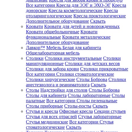
Все категории
Кресла для ЭЭГ и ЭХО-ЭГ
Кресла
донорские
Кресла косметологические
Кресла
отоларингологические
Кресла проктологические
Дополнительное оборудование
Скрыть
Кровати
Кровати для детей и новорожденных
Кровати общебольничные
Кровати
функциональные
Кровати металлические
Дополнительное оборудование
Лавкор™
Мебель Белая для кабинета
Общелабораторная мебель
Столики
Столики инструментальные
Столики
манипуляционные
Столики для детских весов
Столики для забора крови
Столики прикроватные
Все категории
Столики стоматологические
Столики хирургические
Столы Боброва
Столики
анестезиолога и реаниматолога
Скрыть
Столы
Надстройки для столов
Столы Боброва
Столы для кабинета
Столы лабораторные
Столы
палатные
Все категории
Столы пеленальные
Столы приборные
Столы-посты
Скрыть
Стулья и кресла
Офисные кресла
Секции стульев
Стулья для всех отраслей
Стулья лабораторные
Стулья медицинские
Все категории
Стулья
стоматологические
Скрыть