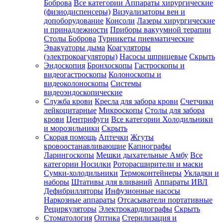
Боброва
Все категории
Аппараты хирургические
(физиодиспенсеры)
Визуализаторы вен и
допоборудование
Консоли
Лазеры хирургические
и принадлежности
Приборы вакуумной терапии
Столы Боброва
Турникеты пневматические
Эвакуаторы дыма
Коагуляторы
(электрокоагуляторы)
Насосы шприцевые
Скрыть
Эндоскопия
Бронхоскопы
Гастроскопы и
видеогастроскопы
Колоноскопы и
видеоколоноскопы
Системы
видеоэндоскопические
Служба крови
Кресла для забора крови
Счетчики
лейкоцитарные
Микроскопы
Столы для забора
крови
Центрифуги
Все категории
Холодильники
и морозильники
Скрыть
Скорая помощь
Аптечки
Жгуты
кровоостанавливающие
Капнографы
Ларингоскопы
Мешки дыхательные Амбу
Все
категории
Носилки
Роторасширители и маски
Сумки-холодильники
Термоконтейнеры
Укладки и
наборы
Штативы для вливаний
Аппараты ИВЛ
Дефибрилляторы
Инфузионные насосы
Наркозные аппараты
Отсасыватели портативные
Рециркуляторы
Электрокардиографы
Скрыть
Стоматология
Оптика
Стерилизация и