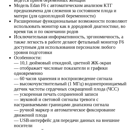
ведется прием беременных женщин
Модель Edan F6 с автоматическим анализом КТГ
предназначена для слежения за состоянием плода и
матери (для одноплодной беременности)
Расширенные функциональные возможности позволяют
использовать монитор как в дородовой диагностике, во
время так и по окончании родов
Исключительная информативность, эргономичность, а
также легкость в работе делают фетальный монитор F6
доступным для использования персоналом любого
уровня подготовки
Особенности:
— 10,1 дюймовый откидной, цветной ЖК-экран
— отображает числовые показатели и графики
одновременно
— 60 часов хранения и воспроизведение сигнала
— высокочувствительный (1 МГц) водонепроницаемый
датчик частоты сердечных сокращений плода (ЧСС)
— ускоренная печать сохраненной записи
— звуковой и световой сигналы тревоги с
настраиваемыми границами диапазона сигнала
— ручной маркер и автоматическое фиксирование
движений плода
— USB-интерфейс для передачи данных на внешние
носители