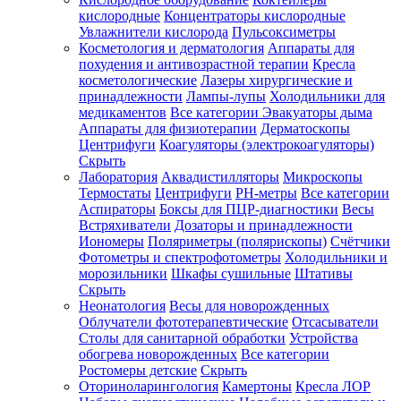
кислородные
Концентраторы кислородные
Увлажнители кислорода
Пульсоксиметры
Косметология и дерматология
Аппараты для
Зарегистрироваться
похудения и антивозрастной терапии
Кресла
косметологические
Лазеры хирургические и
принадлежности
Лампы-лупы
Холодильники для
медикаментов
Все категории
Эвакуаторы дыма
Аппараты для физиотерапии
Дерматоскопы
Зачем
Центрифуги
Коагуляторы (электрокоагуляторы)
регистрироваться?
Скрыть
Лаборатория
Аквадистилляторы
Микроскопы
Все
Термостаты
Центрифуги
PH-метры
Все категории
покупки
в
Аспираторы
Боксы для ПЦР-диагностики
Весы
одном
Встряхиватели
Дозаторы и принадлежности
месте
Иономеры
Поляриметры (полярископы)
Счётчики
Личный
Фотометры и спектрофотометры
Холодильники и
менеджер
морозильники
Шкафы сушильные
Штативы
Отслеживание
Скрыть
статуса
Неонатология
Весы для новорожденных
заказа
Облучатели фототерапевтические
Отсасыватели
Столы для санитарной обработки
Устройства
обогрева новорожденных
Все категории
Ростомеры детские
Скрыть
Оториноларингология
Камертоны
Кресла ЛОР