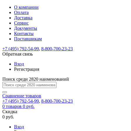
О компании
Восстановление
Обратная
Вход
Регистрация
Оплата
пароля
связь
На
Доставка
вашу
Сервис
почту
Только
Только
Документы
test@example.com
для
для
Ваше
Введите
Заполните
отправлена
ИП
ИП
Контакты
новый
Пароль
На
сообщение
форму.
ссылка.
и
и
пароль
Поставщикам
успешно
вашу
успешно
юр.
юр.
Перейдите
отправлено.
лиц
лиц
восстановлен
почту
Мы
+7 (495) 792-54-99
,
8-800-700-23-23
по
test@test.ru
ней
отправим
Обратная связь
для
отправлена
вам
завершения
ссылка.
Вход
регистрации.
ссылку
Регистрация
Войти
на
указанный
Перейдите
Сообщение
Поиск среди 2820 наименований
Ок
электронный
по
адрес,
ней
перейдя
Сравнение
для
товаров
по
+7 (495) 792-54-99
,
8-800-700-23-23
смены
Запомнить
Забыли
0
товаров
которой
0 руб.
пароля.
меня
пароль?
Сменить
Скидка
вы
0 руб.
сможете
пароль
Я принимаю условия
Войти
задать
пользовательского
Вход
новый
соглашения
и