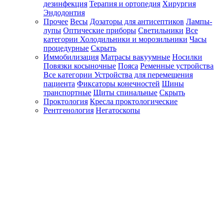
дезинфекция
Терапия и ортопедия
Хирургия
Эндодонтия
Прочее
Весы
Дозаторы для антисептиков
Лампы-
лупы
Оптические приборы
Светильники
Все
категории
Холодильники и морозильники
Часы
процедурные
Скрыть
Иммобилизация
Матрасы вакуумные
Носилки
Повязки косыночные
Пояса
Ременные устройства
Все категории
Устройства для перемещения
пациента
Фиксаторы конечностей
Шины
транспортные
Щиты спинальные
Скрыть
Проктология
Кресла проктологические
Рентгенология
Негатоскопы