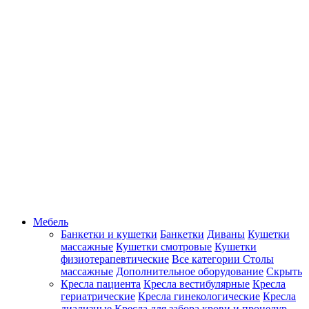
Мебель
Банкетки и кушетки
Банкетки
Диваны
Кушетки
массажные
Кушетки смотровые
Кушетки
физиотерапевтические
Все категории
Столы
массажные
Дополнительное оборудование
Скрыть
Кресла пациента
Кресла вестибулярные
Кресла
гериатрические
Кресла гинекологические
Кресла
диализные
Кресла для забора крови и процедур