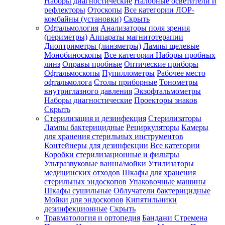
Наборы диагностические
Налобные осветители и
рефлекторы
Отоскопы
Все категории
ЛОР-
комбайны (установки)
Скрыть
Офтальмология
Анализаторы поля зрения
(периметры)
Аппараты магнитотерапии
Диоптриметры (линзметры)
Лампы щелевые
Монобиноскопы
Все категории
Наборы пробных
линз
Оправы пробные
Оптические приборы
Офтальмоскопы
Пупиллометры
Рабочее место
офтальмолога
Столы приборные
Тонометры
внутриглазного давления
Экзофтальмометры
Наборы диагностические
Проекторы знаков
Скрыть
Стерилизация и дезинфекция
Стерилизаторы
Лампы бактерицидные
Рециркуляторы
Камеры
для хранения стерильных инструментов
Контейнеры для дезинфекции
Все категории
Коробки стерилизационные и фильтры
Ультразвуковые ванны/мойки
Утилизаторы
медицинских отходов
Шкафы для хранения
стерильных эндоскопов
Упаковочные машины
Шкафы сушильные
Облучатели бактерицидные
Мойки для эндоскопов
Кипятильники
дезинфекционные
Скрыть
Травматология и ортопедия
Бандажи Стремена