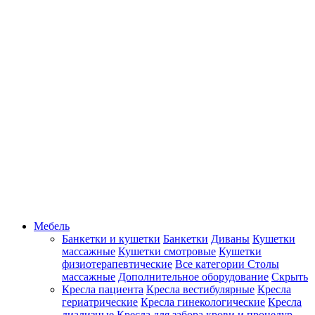
Мебель
Банкетки и кушетки
Банкетки
Диваны
Кушетки
массажные
Кушетки смотровые
Кушетки
физиотерапевтические
Все категории
Столы
массажные
Дополнительное оборудование
Скрыть
Кресла пациента
Кресла вестибулярные
Кресла
гериатрические
Кресла гинекологические
Кресла
диализные
Кресла для забора крови и процедур