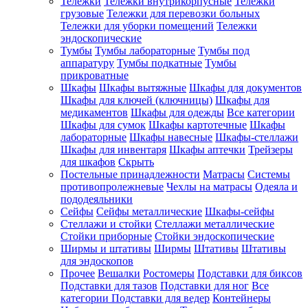
Тележки
Тележки внутрикорпусные
Тележки
грузовые
Тележки для перевозки больных
Тележки для уборки помещений
Тележки
эндоскопические
Тумбы
Тумбы лабораторные
Тумбы под
аппаратуру
Тумбы подкатные
Тумбы
прикроватные
Шкафы
Шкафы вытяжные
Шкафы для документов
Шкафы для ключей (ключницы)
Шкафы для
медикаментов
Шкафы для одежды
Все категории
Шкафы для сумок
Шкафы картотечные
Шкафы
лабораторные
Шкафы навесные
Шкафы-стеллажи
Шкафы для инвентаря
Шкафы аптечки
Трейзеры
для шкафов
Скрыть
Постельные принадлежности
Матрасы
Системы
противопролежневые
Чехлы на матрасы
Одеяла и
пододеяльники
Сейфы
Сейфы металлические
Шкафы-сейфы
Стеллажи и стойки
Стеллажи металлические
Стойки приборные
Стойки эндоскопические
Ширмы и штативы
Ширмы
Штативы
Штативы
для эндоскопов
Прочее
Вешалки
Ростомеры
Подставки для биксов
Подставки для тазов
Подставки для ног
Все
категории
Подставки для ведер
Контейнеры