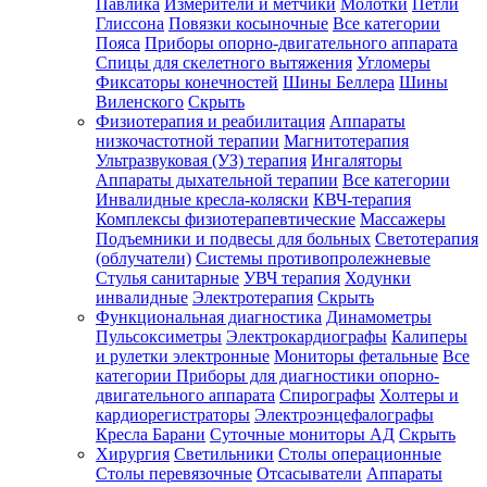
Павлика
Измерители и метчики
Молотки
Петли
Глиссона
Повязки косыночные
Все категории
Пояса
Приборы опорно-двигательного аппарата
Спицы для скелетного вытяжения
Угломеры
Фиксаторы конечностей
Шины Беллера
Шины
Виленского
Скрыть
Физиотерапия и реабилитация
Аппараты
низкочастотной терапии
Магнитотерапия
Ультразвуковая (УЗ) терапия
Ингаляторы
Аппараты дыхательной терапии
Все категории
Инвалидные кресла-коляски
КВЧ-терапия
Комплексы физиотерапевтические
Массажеры
Подъемники и подвесы для больных
Светотерапия
(облучатели)
Системы противопролежневые
Стулья санитарные
УВЧ терапия
Ходунки
инвалидные
Электротерапия
Скрыть
Функциональная диагностика
Динамометры
Пульсоксиметры
Электрокардиографы
Калиперы
и рулетки электронные
Мониторы фетальные
Все
категории
Приборы для диагностики опорно-
двигательного аппарата
Спирографы
Холтеры и
кардиорегистраторы
Электроэнцефалографы
Кресла Барани
Суточные мониторы АД
Скрыть
Хирургия
Светильники
Столы операционные
Столы перевязочные
Отсасыватели
Аппараты