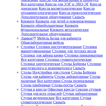
Все категории
Кресла для ЭЭГ и ЭХО-ЭГ
Кресла
донорские
Кресла косметологические
Кресла
отоларингологические
Кресла проктологические
Дополнительное оборудование
Скрыть
Кровати
Кровати для детей и новорожденных
Кровати общебольничные
Кровати
функциональные
Кровати металлические
Дополнительное оборудование
Лавкор™
Мебель Белая для кабинета
Общелабораторная мебель
Столики
Столики инструментальные
Столики
манипуляционные
Столики для детских весов
Столики для забора крови
Столики прикроватные
Все категории
Столики стоматологические
Столики хирургические
Столы Боброва
Столики
анестезиолога и реаниматолога
Скрыть
Столы
Надстройки для столов
Столы Боброва
Столы для кабинета
Столы лабораторные
Столы
палатные
Все категории
Столы пеленальные
Столы приборные
Столы-посты
Скрыть
Стулья и кресла
Офисные кресла
Секции стульев
Стулья для всех отраслей
Стулья лабораторные
Стулья медицинские
Все категории
Стулья
стоматологические
Скрыть