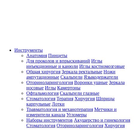
Инструменты
Анатомия
Пинцеты
Для проколов и впрыскиваний
Иглы
инъекционные и канюли
Иглы костномозговые
Общая хирургия
Зеркала ректальные
Ножи
ампутационные
Скальпели
Языкодержатели
Оториноларингология
Воронки ушные
Зеркала
носовые
Иглы
Камертоны
Офтальмология
Скальпели глазные
Стоматология
Терапия
Хирургия
Шприцы
карпульные
Лотки
Травматология и механотерапия
Метчики и
измерители канала
Угломеры
Наборы инструментов
Акушерство и гинекология
Стоматология
Оториноларингология
Хирургия