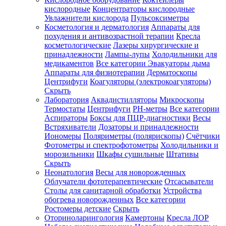
кислородные
Концентраторы кислородные
Увлажнители кислорода
Пульсоксиметры
Косметология и дерматология
Аппараты для
Зарегистрироваться
похудения и антивозрастной терапии
Кресла
косметологические
Лазеры хирургические и
принадлежности
Лампы-лупы
Холодильники для
медикаментов
Все категории
Эвакуаторы дыма
Аппараты для физиотерапии
Дерматоскопы
Зачем
Центрифуги
Коагуляторы (электрокоагуляторы)
регистрироваться?
Скрыть
Лаборатория
Аквадистилляторы
Микроскопы
Все
Термостаты
Центрифуги
PH-метры
Все категории
покупки
в
Аспираторы
Боксы для ПЦР-диагностики
Весы
одном
Встряхиватели
Дозаторы и принадлежности
месте
Иономеры
Поляриметры (полярископы)
Счётчики
Личный
Фотометры и спектрофотометры
Холодильники и
менеджер
морозильники
Шкафы сушильные
Штативы
Отслеживание
Скрыть
статуса
Неонатология
Весы для новорожденных
заказа
Облучатели фототерапевтические
Отсасыватели
Столы для санитарной обработки
Устройства
обогрева новорожденных
Все категории
Ростомеры детские
Скрыть
Оториноларингология
Камертоны
Кресла ЛОР