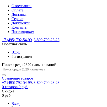
О компании
Восстановление
Обратная
Вход
Регистрация
Оплата
пароля
связь
На
Доставка
вашу
Сервис
почту
Только
Только
Документы
test@example.com
для
для
Ваше
Введите
Заполните
отправлена
ИП
ИП
Контакты
новый
Пароль
На
сообщение
форму.
ссылка.
и
и
пароль
Поставщикам
успешно
вашу
успешно
юр.
юр.
Перейдите
отправлено.
лиц
лиц
восстановлен
почту
Мы
+7 (495) 792-54-99
,
8-800-700-23-23
по
test@test.ru
ней
отправим
Обратная связь
для
отправлена
вам
завершения
ссылка.
Вход
регистрации.
ссылку
Регистрация
Войти
на
указанный
Перейдите
Сообщение
Поиск среди 2820 наименований
Ок
электронный
по
адрес,
ней
перейдя
Сравнение
для
товаров
по
+7 (495) 792-54-99
,
8-800-700-23-23
смены
Запомнить
Забыли
0
товаров
которой
0 руб.
пароля.
меня
пароль?
Сменить
Скидка
вы
0 руб.
сможете
пароль
Я принимаю условия
Войти
задать
пользовательского
Вход
новый
соглашения
и