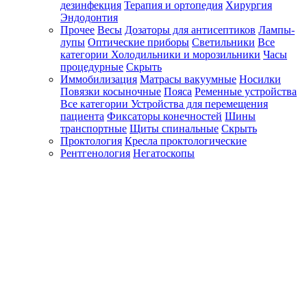
дезинфекция
Терапия и ортопедия
Хирургия
Эндодонтия
Прочее
Весы
Дозаторы для антисептиков
Лампы-
лупы
Оптические приборы
Светильники
Все
категории
Холодильники и морозильники
Часы
процедурные
Скрыть
Иммобилизация
Матрасы вакуумные
Носилки
Повязки косыночные
Пояса
Ременные устройства
Все категории
Устройства для перемещения
пациента
Фиксаторы конечностей
Шины
транспортные
Щиты спинальные
Скрыть
Проктология
Кресла проктологические
Рентгенология
Негатоскопы