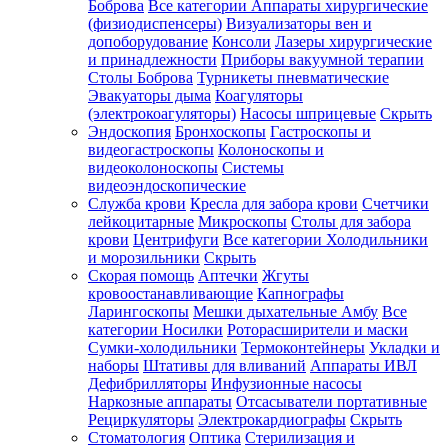
Боброва
Все категории
Аппараты хирургические
(физиодиспенсеры)
Визуализаторы вен и
допоборудование
Консоли
Лазеры хирургические
и принадлежности
Приборы вакуумной терапии
Столы Боброва
Турникеты пневматические
Эвакуаторы дыма
Коагуляторы
(электрокоагуляторы)
Насосы шприцевые
Скрыть
Эндоскопия
Бронхоскопы
Гастроскопы и
видеогастроскопы
Колоноскопы и
видеоколоноскопы
Системы
видеоэндоскопические
Служба крови
Кресла для забора крови
Счетчики
лейкоцитарные
Микроскопы
Столы для забора
крови
Центрифуги
Все категории
Холодильники
и морозильники
Скрыть
Скорая помощь
Аптечки
Жгуты
кровоостанавливающие
Капнографы
Ларингоскопы
Мешки дыхательные Амбу
Все
категории
Носилки
Роторасширители и маски
Сумки-холодильники
Термоконтейнеры
Укладки и
наборы
Штативы для вливаний
Аппараты ИВЛ
Дефибрилляторы
Инфузионные насосы
Наркозные аппараты
Отсасыватели портативные
Рециркуляторы
Электрокардиографы
Скрыть
Стоматология
Оптика
Стерилизация и