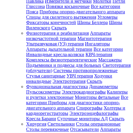
Павлика
Измерители и метчики
Молотки
Петли
Глиссона
Повязки косыночные
Все категории
Пояса
Приборы опорно-двигательного аппарата
Спицы для скелетного вытяжения
Угломеры
Фиксаторы конечностей
Шины Беллера
Шины
Виленского
Скрыть
Физиотерапия и реабилитация
Аппараты
низкочастотной терапии
Магнитотерапия
Ультразвуковая (УЗ) терапия
Ингаляторы
Аппараты дыхательной терапии
Все категории
Инвалидные кресла-коляски
КВЧ-терапия
Комплексы физиотерапевтические
Массажеры
Подъемники и подвесы для больных
Светотерапия
(облучатели)
Системы противопролежневые
Стулья санитарные
УВЧ терапия
Ходунки
инвалидные
Электротерапия
Скрыть
Функциональная диагностика
Динамометры
Пульсоксиметры
Электрокардиографы
Калиперы
и рулетки электронные
Мониторы фетальные
Все
категории
Приборы для диагностики опорно-
двигательного аппарата
Спирографы
Холтеры и
кардиорегистраторы
Электроэнцефалографы
Кресла Барани
Суточные мониторы АД
Скрыть
Хирургия
Светильники
Столы операционные
Столы перевязочные
Отсасыватели
Аппараты