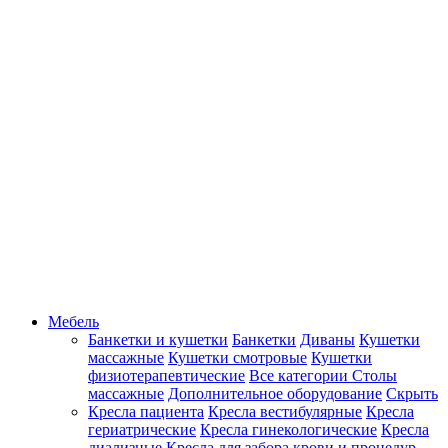
Мебель
Банкетки и кушетки
Банкетки
Диваны
Кушетки
массажные
Кушетки смотровые
Кушетки
физиотерапевтические
Все категории
Столы
массажные
Дополнительное оборудование
Скрыть
Кресла пациента
Кресла вестибулярные
Кресла
гериатрические
Кресла гинекологические
Кресла
диализные
Кресла для забора крови и процедур