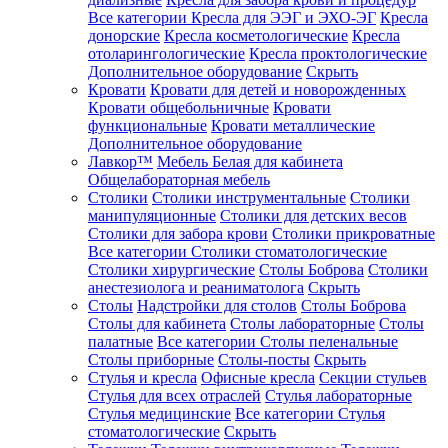
Все категории
Кресла для ЭЭГ и ЭХО-ЭГ
Кресла
донорские
Кресла косметологические
Кресла
отоларингологические
Кресла проктологические
Дополнительное оборудование
Скрыть
Кровати
Кровати для детей и новорожденных
Кровати общебольничные
Кровати
функциональные
Кровати металлические
Дополнительное оборудование
Лавкор™
Мебель Белая для кабинета
Общелабораторная мебель
Столики
Столики инструментальные
Столики
манипуляционные
Столики для детских весов
Столики для забора крови
Столики прикроватные
Все категории
Столики стоматологические
Столики хирургические
Столы Боброва
Столики
анестезиолога и реаниматолога
Скрыть
Столы
Надстройки для столов
Столы Боброва
Столы для кабинета
Столы лабораторные
Столы
палатные
Все категории
Столы пеленальные
Столы приборные
Столы-посты
Скрыть
Стулья и кресла
Офисные кресла
Секции стульев
Стулья для всех отраслей
Стулья лабораторные
Стулья медицинские
Все категории
Стулья
стоматологические
Скрыть