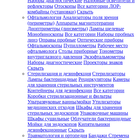
Наборы диагностические
Налобные осветители и
рефлекторы
Отоскопы
Все категории
ЛОР-
комбайны (установки)
Скрыть
Офтальмология
Анализаторы поля зрения
(периметры)
Аппараты магнитотерапии
Диоптриметры (линзметры)
Лампы щелевые
Монобиноскопы
Все категории
Наборы пробных
линз
Оправы пробные
Оптические приборы
Офтальмоскопы
Пупиллометры
Рабочее место
офтальмолога
Столы приборные
Тонометры
внутриглазного давления
Экзофтальмометры
Наборы диагностические
Проекторы знаков
Скрыть
Стерилизация и дезинфекция
Стерилизаторы
Лампы бактерицидные
Рециркуляторы
Камеры
для хранения стерильных инструментов
Контейнеры для дезинфекции
Все категории
Коробки стерилизационные и фильтры
Ультразвуковые ванны/мойки
Утилизаторы
медицинских отходов
Шкафы для хранения
стерильных эндоскопов
Упаковочные машины
Шкафы сушильные
Облучатели бактерицидные
Мойки для эндоскопов
Кипятильники
дезинфекционные
Скрыть
Травматология и ортопедия
Бандажи Стремена