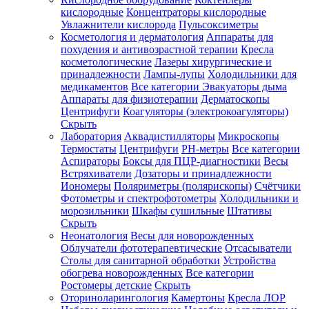
кислородные
Концентраторы кислородные
Увлажнители кислорода
Пульсоксиметры
Косметология и дерматология
Аппараты для
Зарегистрироваться
похудения и антивозрастной терапии
Кресла
косметологические
Лазеры хирургические и
принадлежности
Лампы-лупы
Холодильники для
медикаментов
Все категории
Эвакуаторы дыма
Аппараты для физиотерапии
Дерматоскопы
Зачем
Центрифуги
Коагуляторы (электрокоагуляторы)
регистрироваться?
Скрыть
Лаборатория
Аквадистилляторы
Микроскопы
Все
Термостаты
Центрифуги
PH-метры
Все категории
покупки
в
Аспираторы
Боксы для ПЦР-диагностики
Весы
одном
Встряхиватели
Дозаторы и принадлежности
месте
Иономеры
Поляриметры (полярископы)
Счётчики
Личный
Фотометры и спектрофотометры
Холодильники и
менеджер
морозильники
Шкафы сушильные
Штативы
Отслеживание
Скрыть
статуса
Неонатология
Весы для новорожденных
заказа
Облучатели фототерапевтические
Отсасыватели
Столы для санитарной обработки
Устройства
обогрева новорожденных
Все категории
Ростомеры детские
Скрыть
Оториноларингология
Камертоны
Кресла ЛОР