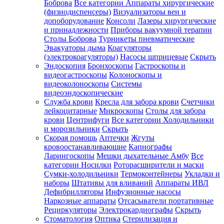
Боброва
Все категории
Аппараты хирургические
(физиодиспенсеры)
Визуализаторы вен и
допоборудование
Консоли
Лазеры хирургические
и принадлежности
Приборы вакуумной терапии
Столы Боброва
Турникеты пневматические
Эвакуаторы дыма
Коагуляторы
(электрокоагуляторы)
Насосы шприцевые
Скрыть
Эндоскопия
Бронхоскопы
Гастроскопы и
видеогастроскопы
Колоноскопы и
видеоколоноскопы
Системы
видеоэндоскопические
Служба крови
Кресла для забора крови
Счетчики
лейкоцитарные
Микроскопы
Столы для забора
крови
Центрифуги
Все категории
Холодильники
и морозильники
Скрыть
Скорая помощь
Аптечки
Жгуты
кровоостанавливающие
Капнографы
Ларингоскопы
Мешки дыхательные Амбу
Все
категории
Носилки
Роторасширители и маски
Сумки-холодильники
Термоконтейнеры
Укладки и
наборы
Штативы для вливаний
Аппараты ИВЛ
Дефибрилляторы
Инфузионные насосы
Наркозные аппараты
Отсасыватели портативные
Рециркуляторы
Электрокардиографы
Скрыть
Стоматология
Оптика
Стерилизация и