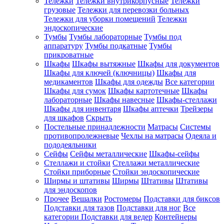
Тележки
Тележки внутрикорпусные
Тележки
грузовые
Тележки для перевозки больных
Тележки для уборки помещений
Тележки
эндоскопические
Тумбы
Тумбы лабораторные
Тумбы под
аппаратуру
Тумбы подкатные
Тумбы
прикроватные
Шкафы
Шкафы вытяжные
Шкафы для документов
Шкафы для ключей (ключницы)
Шкафы для
медикаментов
Шкафы для одежды
Все категории
Шкафы для сумок
Шкафы картотечные
Шкафы
лабораторные
Шкафы навесные
Шкафы-стеллажи
Шкафы для инвентаря
Шкафы аптечки
Трейзеры
для шкафов
Скрыть
Постельные принадлежности
Матрасы
Системы
противопролежневые
Чехлы на матрасы
Одеяла и
пододеяльники
Сейфы
Сейфы металлические
Шкафы-сейфы
Стеллажи и стойки
Стеллажи металлические
Стойки приборные
Стойки эндоскопические
Ширмы и штативы
Ширмы
Штативы
Штативы
для эндоскопов
Прочее
Вешалки
Ростомеры
Подставки для биксов
Подставки для тазов
Подставки для ног
Все
категории
Подставки для ведер
Контейнеры