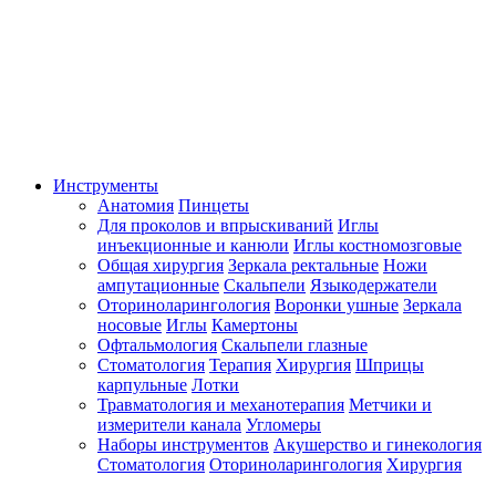
Инструменты
Анатомия
Пинцеты
Для проколов и впрыскиваний
Иглы
инъекционные и канюли
Иглы костномозговые
Общая хирургия
Зеркала ректальные
Ножи
ампутационные
Скальпели
Языкодержатели
Оториноларингология
Воронки ушные
Зеркала
носовые
Иглы
Камертоны
Офтальмология
Скальпели глазные
Стоматология
Терапия
Хирургия
Шприцы
карпульные
Лотки
Травматология и механотерапия
Метчики и
измерители канала
Угломеры
Наборы инструментов
Акушерство и гинекология
Стоматология
Оториноларингология
Хирургия