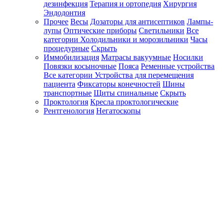
дезинфекция
Терапия и ортопедия
Хирургия
Эндодонтия
Прочее
Весы
Дозаторы для антисептиков
Лампы-
лупы
Оптические приборы
Светильники
Все
категории
Холодильники и морозильники
Часы
процедурные
Скрыть
Иммобилизация
Матрасы вакуумные
Носилки
Повязки косыночные
Пояса
Ременные устройства
Все категории
Устройства для перемещения
пациента
Фиксаторы конечностей
Шины
транспортные
Щиты спинальные
Скрыть
Проктология
Кресла проктологические
Рентгенология
Негатоскопы