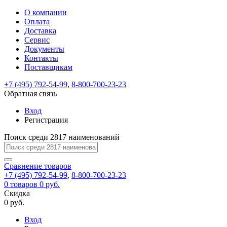
О компании
Восстановление
Обратная
Вход
Регистрация
Оплата
пароля
связь
На
Доставка
вашу
Сервис
почту
Только
Только
Документы
test@example.com
для
для
Ваше
Введите
Заполните
отправлена
ИП
ИП
Контакты
новый
Пароль
На
сообщение
форму.
ссылка.
и
и
пароль
Поставщикам
успешно
вашу
успешно
юр.
юр.
Перейдите
отправлено.
лиц
лиц
восстановлен
почту
Мы
+7 (495) 792-54-99
,
8-800-700-23-23
по
test@test.ru
ней
отправим
Обратная связь
для
отправлена
вам
завершения
ссылка.
Вход
регистрации.
ссылку
Регистрация
Войти
на
указанный
Перейдите
Сообщение
Поиск среди 2817 наименований
Ок
электронный
по
адрес,
ней
перейдя
Сравнение
для
товаров
по
+7 (495) 792-54-99
,
8-800-700-23-23
смены
Запомнить
Забыли
0
товаров
которой
0 руб.
пароля.
меня
пароль?
Сменить
Скидка
вы
0 руб.
сможете
пароль
Я принимаю условия
Войти
задать
пользовательского
Вход
новый
соглашения
и