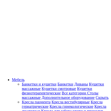
Мебель
Банкетки и кушетки
Банкетки
Диваны
Кушетки
массажные
Кушетки смотровые
Кушетки
физиотерапевтические
Все категории
Столы
массажные
Дополнительное оборудование
Скрыть
Кресла пациента
Кресла вестибулярные
Кресла
гериатрические
Кресла гинекологические
Кресла
диализные
Кресла для забора крови и процедур