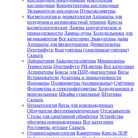
кислородные
Концентраторы кислородные
Увлажнители кислорода
Пульсоксиметры
Косметология и дерматология
Аппараты для
Зарегистрироваться
похудения и антивозрастной терапии
Кресла
косметологические
Лазеры хирургические и
принадлежности
Лампы-лупы
Холодильники для
медикаментов
Все категории
Эвакуаторы дыма
Аппараты для физиотерапии
Дерматоскопы
Зачем
Центрифуги
Коагуляторы (электрокоагуляторы)
регистрироваться?
Скрыть
Лаборатория
Аквадистилляторы
Микроскопы
Все
Термостаты
Центрифуги
PH-метры
Все категории
покупки
в
Аспираторы
Боксы для ПЦР-диагностики
Весы
одном
Встряхиватели
Дозаторы и принадлежности
месте
Иономеры
Поляриметры (полярископы)
Счётчики
Личный
Фотометры и спектрофотометры
Холодильники и
менеджер
морозильники
Шкафы сушильные
Штативы
Отслеживание
Скрыть
статуса
Неонатология
Весы для новорожденных
заказа
Облучатели фототерапевтические
Отсасыватели
Столы для санитарной обработки
Устройства
обогрева новорожденных
Все категории
Ростомеры детские
Скрыть
Оториноларингология
Камертоны
Кресла ЛОР