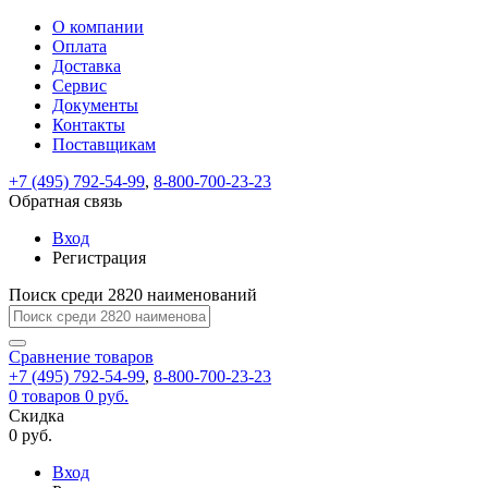
О компании
Восстановление
Обратная
Вход
Регистрация
Оплата
пароля
связь
На
Доставка
вашу
Сервис
почту
Только
Только
Документы
test@example.com
для
для
Ваше
Введите
Заполните
отправлена
ИП
ИП
Контакты
новый
Пароль
На
сообщение
форму.
ссылка.
и
и
пароль
Поставщикам
успешно
вашу
успешно
юр.
юр.
Перейдите
отправлено.
лиц
лиц
восстановлен
почту
Мы
+7 (495) 792-54-99
,
8-800-700-23-23
по
test@test.ru
ней
отправим
Обратная связь
для
отправлена
вам
завершения
ссылка.
Вход
регистрации.
ссылку
Регистрация
Войти
на
указанный
Перейдите
Сообщение
Поиск среди 2820 наименований
Ок
электронный
по
адрес,
ней
перейдя
Сравнение
для
товаров
по
+7 (495) 792-54-99
,
8-800-700-23-23
смены
Запомнить
Забыли
0
товаров
которой
0 руб.
пароля.
меня
пароль?
Сменить
Скидка
вы
0 руб.
сможете
пароль
Я принимаю условия
Войти
задать
пользовательского
Вход
новый
соглашения
и