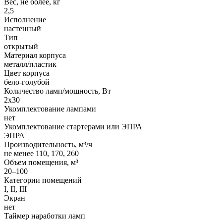
Вес, не более, кг
2,5
Исполнение
настенный
Тип
открытый
Материал корпуса
металл/пластик
Цвет корпуса
бело-голубой
Количество ламп/мощность, Вт
2x30
Укомплектование лампами
нет
Укомплектование стартерами или ЭПРА
ЭПРА
Производительность, м³/ч
не менее 110, 170, 260
Объем помещения, м³
20–100
Категории помещений
I, II, III
Экран
нет
Таймер наработки ламп