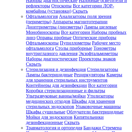
Наборы диагностические
Налобные осветители и
рефлекторы
Отоскопы
Все категории
ЛОР-
комбайны (установки)
Скрыть
Офтальмология
Анализаторы поля зрения
(периметры)
Аппараты магнитотерапии
Диоптриметры (линзметры)
Лампы щелевые
Монобиноскопы
Все категории
Наборы пробных
линз
Оправы пробные
Оптические приборы
Офтальмоскопы
Пупиллометры
Рабочее место
офтальмолога
Столы приборные
Тонометры
внутриглазного давления
Экзофтальмометры
Наборы диагностические
Проекторы знаков
Скрыть
Стерилизация и дезинфекция
Стерилизаторы
Лампы бактерицидные
Рециркуляторы
Камеры
для хранения стерильных инструментов
Контейнеры для дезинфекции
Все категории
Коробки стерилизационные и фильтры
Ультразвуковые ванны/мойки
Утилизаторы
медицинских отходов
Шкафы для хранения
стерильных эндоскопов
Упаковочные машины
Шкафы сушильные
Облучатели бактерицидные
Мойки для эндоскопов
Кипятильники
дезинфекционные
Скрыть
Травматология и ортопедия
Бандажи Стремена