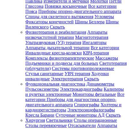
Павлика
Измерители и метчики
Молотки
Петли
Глиссона
Повязки косыночные
Все категории
Пояса
Приборы опорно-двигательного аппарата
Спицы для скелетного вытяжения
Угломеры
Фиксаторы конечностей
Шины Беллера
Шины
Виленского
Скрыть
Физиотерапия и реабилитация
Аппараты
низкочастотной терапии
Магнитотерапия
Ультразвуковая (УЗ) терапия
Ингаляторы
Аппараты дыхательной терапии
Все категории
Инвалидные кресла-коляски
КВЧ-терапия
Комплексы физиотерапевтические
Массажеры
Подъемники и подвесы для больных
Светотерапия
(облучатели)
Системы противопролежневые
Стулья санитарные
УВЧ терапия
Ходунки
инвалидные
Электротерапия
Скрыть
Функциональная диагностика
Динамометры
Пульсоксиметры
Электрокардиографы
Калиперы
и рулетки электронные
Мониторы фетальные
Все
категории
Приборы для диагностики опорно-
двигательного аппарата
Спирографы
Холтеры и
кардиорегистраторы
Электроэнцефалографы
Кресла Барани
Суточные мониторы АД
Скрыть
Хирургия
Светильники
Столы операционные
Столы перевязочные
Отсасыватели
Аппараты