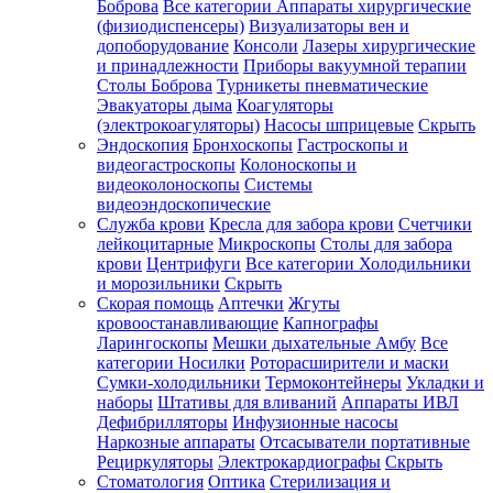
Боброва
Все категории
Аппараты хирургические
(физиодиспенсеры)
Визуализаторы вен и
допоборудование
Консоли
Лазеры хирургические
и принадлежности
Приборы вакуумной терапии
Столы Боброва
Турникеты пневматические
Эвакуаторы дыма
Коагуляторы
(электрокоагуляторы)
Насосы шприцевые
Скрыть
Эндоскопия
Бронхоскопы
Гастроскопы и
видеогастроскопы
Колоноскопы и
видеоколоноскопы
Системы
видеоэндоскопические
Служба крови
Кресла для забора крови
Счетчики
лейкоцитарные
Микроскопы
Столы для забора
крови
Центрифуги
Все категории
Холодильники
и морозильники
Скрыть
Скорая помощь
Аптечки
Жгуты
кровоостанавливающие
Капнографы
Ларингоскопы
Мешки дыхательные Амбу
Все
категории
Носилки
Роторасширители и маски
Сумки-холодильники
Термоконтейнеры
Укладки и
наборы
Штативы для вливаний
Аппараты ИВЛ
Дефибрилляторы
Инфузионные насосы
Наркозные аппараты
Отсасыватели портативные
Рециркуляторы
Электрокардиографы
Скрыть
Стоматология
Оптика
Стерилизация и