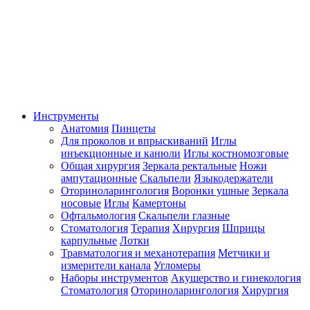
Инструменты
Анатомия
Пинцеты
Для проколов и впрыскиваний
Иглы
инъекционные и канюли
Иглы костномозговые
Общая хирургия
Зеркала ректальные
Ножи
ампутационные
Скальпели
Языкодержатели
Оториноларингология
Воронки ушные
Зеркала
носовые
Иглы
Камертоны
Офтальмология
Скальпели глазные
Стоматология
Терапия
Хирургия
Шприцы
карпульные
Лотки
Травматология и механотерапия
Метчики и
измерители канала
Угломеры
Наборы инструментов
Акушерство и гинекология
Стоматология
Оториноларингология
Хирургия