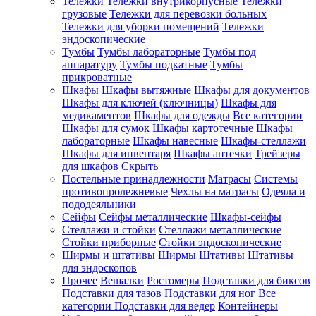
Тележки
Тележки внутрикорпусные
Тележки
грузовые
Тележки для перевозки больных
Тележки для уборки помещений
Тележки
эндоскопические
Тумбы
Тумбы лабораторные
Тумбы под
аппаратуру
Тумбы подкатные
Тумбы
прикроватные
Шкафы
Шкафы вытяжные
Шкафы для документов
Шкафы для ключей (ключницы)
Шкафы для
медикаментов
Шкафы для одежды
Все категории
Шкафы для сумок
Шкафы картотечные
Шкафы
лабораторные
Шкафы навесные
Шкафы-стеллажи
Шкафы для инвентаря
Шкафы аптечки
Трейзеры
для шкафов
Скрыть
Постельные принадлежности
Матрасы
Системы
противопролежневые
Чехлы на матрасы
Одеяла и
пододеяльники
Сейфы
Сейфы металлические
Шкафы-сейфы
Стеллажи и стойки
Стеллажи металлические
Стойки приборные
Стойки эндоскопические
Ширмы и штативы
Ширмы
Штативы
Штативы
для эндоскопов
Прочее
Вешалки
Ростомеры
Подставки для биксов
Подставки для тазов
Подставки для ног
Все
категории
Подставки для ведер
Контейнеры