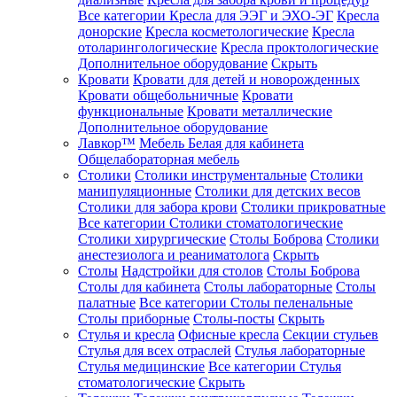
Все категории
Кресла для ЭЭГ и ЭХО-ЭГ
Кресла
донорские
Кресла косметологические
Кресла
отоларингологические
Кресла проктологические
Дополнительное оборудование
Скрыть
Кровати
Кровати для детей и новорожденных
Кровати общебольничные
Кровати
функциональные
Кровати металлические
Дополнительное оборудование
Лавкор™
Мебель Белая для кабинета
Общелабораторная мебель
Столики
Столики инструментальные
Столики
манипуляционные
Столики для детских весов
Столики для забора крови
Столики прикроватные
Все категории
Столики стоматологические
Столики хирургические
Столы Боброва
Столики
анестезиолога и реаниматолога
Скрыть
Столы
Надстройки для столов
Столы Боброва
Столы для кабинета
Столы лабораторные
Столы
палатные
Все категории
Столы пеленальные
Столы приборные
Столы-посты
Скрыть
Стулья и кресла
Офисные кресла
Секции стульев
Стулья для всех отраслей
Стулья лабораторные
Стулья медицинские
Все категории
Стулья
стоматологические
Скрыть