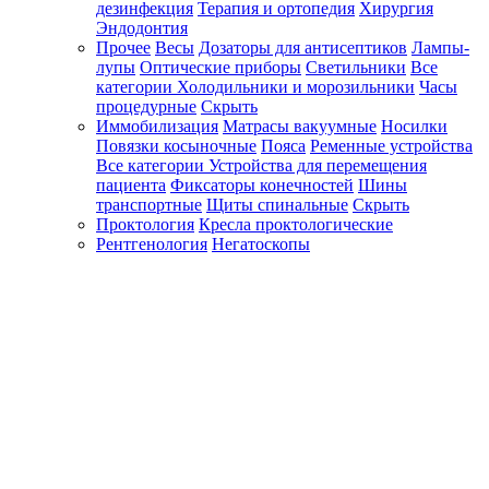
дезинфекция
Терапия и ортопедия
Хирургия
Эндодонтия
Прочее
Весы
Дозаторы для антисептиков
Лампы-
лупы
Оптические приборы
Светильники
Все
категории
Холодильники и морозильники
Часы
процедурные
Скрыть
Иммобилизация
Матрасы вакуумные
Носилки
Повязки косыночные
Пояса
Ременные устройства
Все категории
Устройства для перемещения
пациента
Фиксаторы конечностей
Шины
транспортные
Щиты спинальные
Скрыть
Проктология
Кресла проктологические
Рентгенология
Негатоскопы