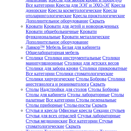
Все категории
Кресла для ЭЭГ и ЭХО-ЭГ
Кресла
донорские
Кресла косметологические
Кресла
отоларингологические
Кресла проктологические
Дополнительное оборудование
Скрыть
Кровати
Кровати для детей и новорожденных
Кровати общебольничные
Кровати
функциональные
Кровати металлические
Дополнительное оборудование
Лавкор™
Мебель Белая для кабинета
Общелабораторная мебель
Столики
Столики инструментальные
Столики
манипуляционные
Столики для детских весов
Столики для забора крови
Столики прикроватные
Все категории
Столики стоматологические
Столики хирургические
Столы Боброва
Столики
анестезиолога и реаниматолога
Скрыть
Столы
Надстройки для столов
Столы Боброва
Столы для кабинета
Столы лабораторные
Столы
палатные
Все категории
Столы пеленальные
Столы приборные
Столы-посты
Скрыть
Стулья и кресла
Офисные кресла
Секции стульев
Стулья для всех отраслей
Стулья лабораторные
Стулья медицинские
Все категории
Стулья
стоматологические
Скрыть