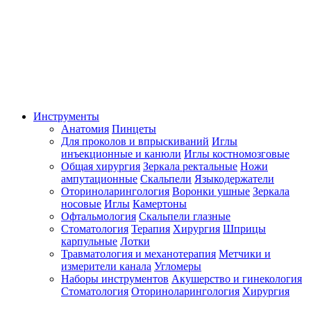
Инструменты
Анатомия
Пинцеты
Для проколов и впрыскиваний
Иглы
инъекционные и канюли
Иглы костномозговые
Общая хирургия
Зеркала ректальные
Ножи
ампутационные
Скальпели
Языкодержатели
Оториноларингология
Воронки ушные
Зеркала
носовые
Иглы
Камертоны
Офтальмология
Скальпели глазные
Стоматология
Терапия
Хирургия
Шприцы
карпульные
Лотки
Травматология и механотерапия
Метчики и
измерители канала
Угломеры
Наборы инструментов
Акушерство и гинекология
Стоматология
Оториноларингология
Хирургия