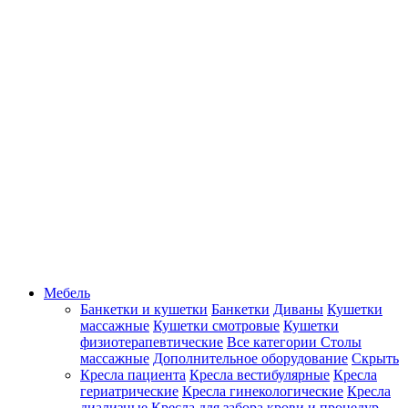
Мебель
Банкетки и кушетки
Банкетки
Диваны
Кушетки
массажные
Кушетки смотровые
Кушетки
физиотерапевтические
Все категории
Столы
массажные
Дополнительное оборудование
Скрыть
Кресла пациента
Кресла вестибулярные
Кресла
гериатрические
Кресла гинекологические
Кресла
диализные
Кресла для забора крови и процедур