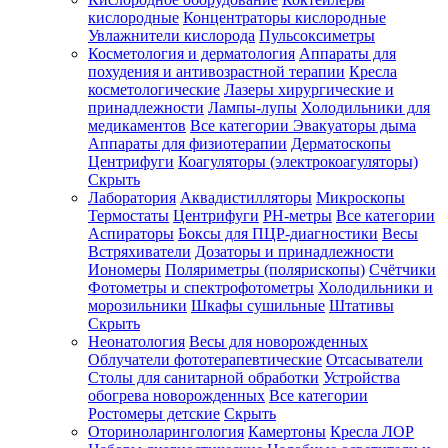
кислородные
Концентраторы кислородные
Увлажнители кислорода
Пульсоксиметры
Косметология и дерматология
Аппараты для
Зарегистрироваться
похудения и антивозрастной терапии
Кресла
косметологические
Лазеры хирургические и
принадлежности
Лампы-лупы
Холодильники для
медикаментов
Все категории
Эвакуаторы дыма
Аппараты для физиотерапии
Дерматоскопы
Зачем
Центрифуги
Коагуляторы (электрокоагуляторы)
регистрироваться?
Скрыть
Лаборатория
Аквадистилляторы
Микроскопы
Все
Термостаты
Центрифуги
PH-метры
Все категории
покупки
в
Аспираторы
Боксы для ПЦР-диагностики
Весы
одном
Встряхиватели
Дозаторы и принадлежности
месте
Иономеры
Поляриметры (полярископы)
Счётчики
Личный
Фотометры и спектрофотометры
Холодильники и
менеджер
морозильники
Шкафы сушильные
Штативы
Отслеживание
Скрыть
статуса
Неонатология
Весы для новорожденных
заказа
Облучатели фототерапевтические
Отсасыватели
Столы для санитарной обработки
Устройства
обогрева новорожденных
Все категории
Ростомеры детские
Скрыть
Оториноларингология
Камертоны
Кресла ЛОР