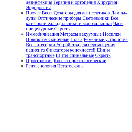
дезинфекция
Терапия и ортопедия
Хирургия
Эндодонтия
Прочее
Весы
Дозаторы для антисептиков
Лампы-
лупы
Оптические приборы
Светильники
Все
категории
Холодильники и морозильники
Часы
процедурные
Скрыть
Иммобилизация
Матрасы вакуумные
Носилки
Повязки косыночные
Пояса
Ременные устройства
Все категории
Устройства для перемещения
пациента
Фиксаторы конечностей
Шины
транспортные
Щиты спинальные
Скрыть
Проктология
Кресла проктологические
Рентгенология
Негатоскопы