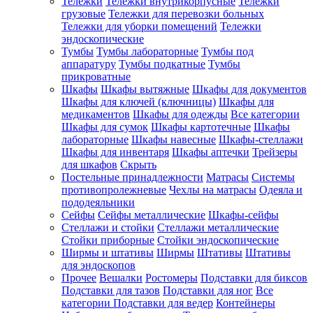
Тележки
Тележки внутрикорпусные
Тележки
грузовые
Тележки для перевозки больных
Тележки для уборки помещений
Тележки
эндоскопические
Тумбы
Тумбы лабораторные
Тумбы под
аппаратуру
Тумбы подкатные
Тумбы
прикроватные
Шкафы
Шкафы вытяжные
Шкафы для документов
Шкафы для ключей (ключницы)
Шкафы для
медикаментов
Шкафы для одежды
Все категории
Шкафы для сумок
Шкафы картотечные
Шкафы
лабораторные
Шкафы навесные
Шкафы-стеллажи
Шкафы для инвентаря
Шкафы аптечки
Трейзеры
для шкафов
Скрыть
Постельные принадлежности
Матрасы
Системы
противопролежневые
Чехлы на матрасы
Одеяла и
пододеяльники
Сейфы
Сейфы металлические
Шкафы-сейфы
Стеллажи и стойки
Стеллажи металлические
Стойки приборные
Стойки эндоскопические
Ширмы и штативы
Ширмы
Штативы
Штативы
для эндоскопов
Прочее
Вешалки
Ростомеры
Подставки для биксов
Подставки для тазов
Подставки для ног
Все
категории
Подставки для ведер
Контейнеры