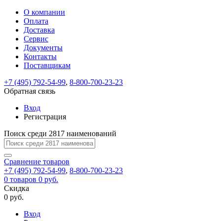
О компании
Восстановление
Обратная
Вход
Регистрация
Оплата
пароля
связь
На
Доставка
вашу
Сервис
почту
Только
Только
Документы
test@example.com
для
для
Ваше
Введите
Заполните
отправлена
ИП
ИП
Контакты
новый
Пароль
На
сообщение
форму.
ссылка.
и
и
пароль
Поставщикам
успешно
вашу
успешно
юр.
юр.
Перейдите
отправлено.
лиц
лиц
восстановлен
почту
Мы
+7 (495) 792-54-99
,
8-800-700-23-23
по
test@test.ru
ней
отправим
Обратная связь
для
отправлена
вам
завершения
ссылка.
Вход
регистрации.
ссылку
Регистрация
Войти
на
указанный
Перейдите
Сообщение
Поиск среди 2817 наименований
Ок
электронный
по
адрес,
ней
перейдя
Сравнение
для
товаров
по
+7 (495) 792-54-99
,
8-800-700-23-23
смены
Запомнить
Забыли
0
товаров
которой
0 руб.
пароля.
меня
пароль?
Сменить
Скидка
вы
0 руб.
сможете
пароль
Я принимаю условия
Войти
задать
пользовательского
Вход
новый
соглашения
и