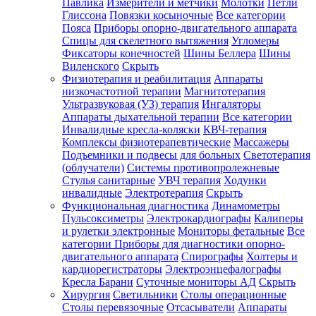
Павлика
Измерители и метчики
Молотки
Петли
Глиссона
Повязки косыночные
Все категории
Пояса
Приборы опорно-двигательного аппарата
Спицы для скелетного вытяжения
Угломеры
Фиксаторы конечностей
Шины Беллера
Шины
Виленского
Скрыть
Физиотерапия и реабилитация
Аппараты
низкочастотной терапии
Магнитотерапия
Ультразвуковая (УЗ) терапия
Ингаляторы
Аппараты дыхательной терапии
Все категории
Инвалидные кресла-коляски
КВЧ-терапия
Комплексы физиотерапевтические
Массажеры
Подъемники и подвесы для больных
Светотерапия
(облучатели)
Системы противопролежневые
Стулья санитарные
УВЧ терапия
Ходунки
инвалидные
Электротерапия
Скрыть
Функциональная диагностика
Динамометры
Пульсоксиметры
Электрокардиографы
Калиперы
и рулетки электронные
Мониторы фетальные
Все
категории
Приборы для диагностики опорно-
двигательного аппарата
Спирографы
Холтеры и
кардиорегистраторы
Электроэнцефалографы
Кресла Барани
Суточные мониторы АД
Скрыть
Хирургия
Светильники
Столы операционные
Столы перевязочные
Отсасыватели
Аппараты