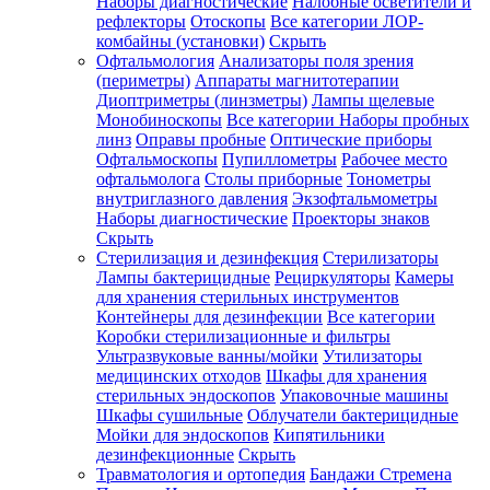
Наборы диагностические
Налобные осветители и
рефлекторы
Отоскопы
Все категории
ЛОР-
комбайны (установки)
Скрыть
Офтальмология
Анализаторы поля зрения
(периметры)
Аппараты магнитотерапии
Диоптриметры (линзметры)
Лампы щелевые
Монобиноскопы
Все категории
Наборы пробных
линз
Оправы пробные
Оптические приборы
Офтальмоскопы
Пупиллометры
Рабочее место
офтальмолога
Столы приборные
Тонометры
внутриглазного давления
Экзофтальмометры
Наборы диагностические
Проекторы знаков
Скрыть
Стерилизация и дезинфекция
Стерилизаторы
Лампы бактерицидные
Рециркуляторы
Камеры
для хранения стерильных инструментов
Контейнеры для дезинфекции
Все категории
Коробки стерилизационные и фильтры
Ультразвуковые ванны/мойки
Утилизаторы
медицинских отходов
Шкафы для хранения
стерильных эндоскопов
Упаковочные машины
Шкафы сушильные
Облучатели бактерицидные
Мойки для эндоскопов
Кипятильники
дезинфекционные
Скрыть
Травматология и ортопедия
Бандажи Стремена