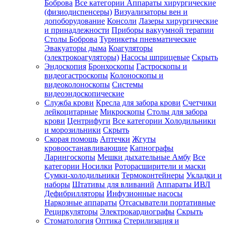
Боброва
Все категории
Аппараты хирургические
(физиодиспенсеры)
Визуализаторы вен и
допоборудование
Консоли
Лазеры хирургические
и принадлежности
Приборы вакуумной терапии
Столы Боброва
Турникеты пневматические
Эвакуаторы дыма
Коагуляторы
(электрокоагуляторы)
Насосы шприцевые
Скрыть
Эндоскопия
Бронхоскопы
Гастроскопы и
видеогастроскопы
Колоноскопы и
видеоколоноскопы
Системы
видеоэндоскопические
Служба крови
Кресла для забора крови
Счетчики
лейкоцитарные
Микроскопы
Столы для забора
крови
Центрифуги
Все категории
Холодильники
и морозильники
Скрыть
Скорая помощь
Аптечки
Жгуты
кровоостанавливающие
Капнографы
Ларингоскопы
Мешки дыхательные Амбу
Все
категории
Носилки
Роторасширители и маски
Сумки-холодильники
Термоконтейнеры
Укладки и
наборы
Штативы для вливаний
Аппараты ИВЛ
Дефибрилляторы
Инфузионные насосы
Наркозные аппараты
Отсасыватели портативные
Рециркуляторы
Электрокардиографы
Скрыть
Стоматология
Оптика
Стерилизация и