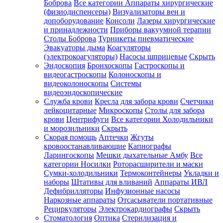
Боброва
Все категории
Аппараты хирургические
(физиодиспенсеры)
Визуализаторы вен и
допоборудование
Консоли
Лазеры хирургические
и принадлежности
Приборы вакуумной терапии
Столы Боброва
Турникеты пневматические
Эвакуаторы дыма
Коагуляторы
(электрокоагуляторы)
Насосы шприцевые
Скрыть
Эндоскопия
Бронхоскопы
Гастроскопы и
видеогастроскопы
Колоноскопы и
видеоколоноскопы
Системы
видеоэндоскопические
Служба крови
Кресла для забора крови
Счетчики
лейкоцитарные
Микроскопы
Столы для забора
крови
Центрифуги
Все категории
Холодильники
и морозильники
Скрыть
Скорая помощь
Аптечки
Жгуты
кровоостанавливающие
Капнографы
Ларингоскопы
Мешки дыхательные Амбу
Все
категории
Носилки
Роторасширители и маски
Сумки-холодильники
Термоконтейнеры
Укладки и
наборы
Штативы для вливаний
Аппараты ИВЛ
Дефибрилляторы
Инфузионные насосы
Наркозные аппараты
Отсасыватели портативные
Рециркуляторы
Электрокардиографы
Скрыть
Стоматология
Оптика
Стерилизация и