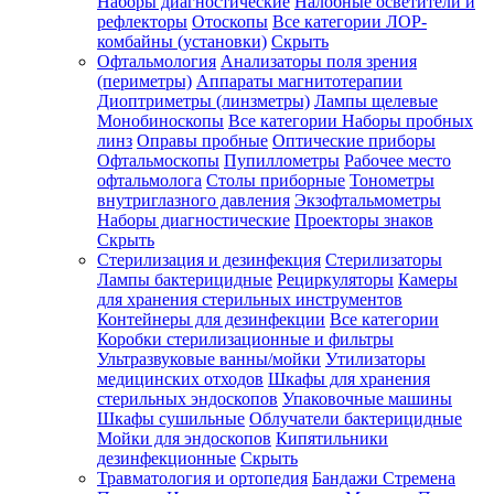
Наборы диагностические
Налобные осветители и
рефлекторы
Отоскопы
Все категории
ЛОР-
комбайны (установки)
Скрыть
Офтальмология
Анализаторы поля зрения
(периметры)
Аппараты магнитотерапии
Диоптриметры (линзметры)
Лампы щелевые
Монобиноскопы
Все категории
Наборы пробных
линз
Оправы пробные
Оптические приборы
Офтальмоскопы
Пупиллометры
Рабочее место
офтальмолога
Столы приборные
Тонометры
внутриглазного давления
Экзофтальмометры
Наборы диагностические
Проекторы знаков
Скрыть
Стерилизация и дезинфекция
Стерилизаторы
Лампы бактерицидные
Рециркуляторы
Камеры
для хранения стерильных инструментов
Контейнеры для дезинфекции
Все категории
Коробки стерилизационные и фильтры
Ультразвуковые ванны/мойки
Утилизаторы
медицинских отходов
Шкафы для хранения
стерильных эндоскопов
Упаковочные машины
Шкафы сушильные
Облучатели бактерицидные
Мойки для эндоскопов
Кипятильники
дезинфекционные
Скрыть
Травматология и ортопедия
Бандажи Стремена