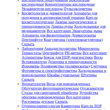
кислородные
Концентраторы кислородные
Увлажнители кислорода
Пульсоксиметры
Косметология и дерматология
Аппараты для
Зарегистрироваться
похудения и антивозрастной терапии
Кресла
косметологические
Лазеры хирургические и
принадлежности
Лампы-лупы
Холодильники для
медикаментов
Все категории
Эвакуаторы дыма
Аппараты для физиотерапии
Дерматоскопы
Зачем
Центрифуги
Коагуляторы (электрокоагуляторы)
регистрироваться?
Скрыть
Лаборатория
Аквадистилляторы
Микроскопы
Все
Термостаты
Центрифуги
PH-метры
Все категории
покупки
в
Аспираторы
Боксы для ПЦР-диагностики
Весы
одном
Встряхиватели
Дозаторы и принадлежности
месте
Иономеры
Поляриметры (полярископы)
Счётчики
Личный
Фотометры и спектрофотометры
Холодильники и
менеджер
морозильники
Шкафы сушильные
Штативы
Отслеживание
Скрыть
статуса
Неонатология
Весы для новорожденных
заказа
Облучатели фототерапевтические
Отсасыватели
Столы для санитарной обработки
Устройства
обогрева новорожденных
Все категории
Ростомеры детские
Скрыть
Оториноларингология
Камертоны
Кресла ЛОР