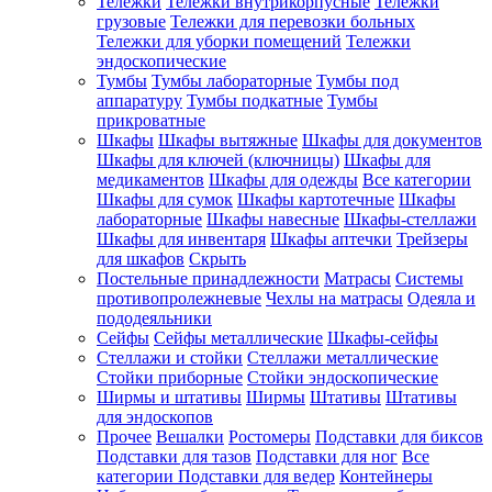
Тележки
Тележки внутрикорпусные
Тележки
грузовые
Тележки для перевозки больных
Тележки для уборки помещений
Тележки
эндоскопические
Тумбы
Тумбы лабораторные
Тумбы под
аппаратуру
Тумбы подкатные
Тумбы
прикроватные
Шкафы
Шкафы вытяжные
Шкафы для документов
Шкафы для ключей (ключницы)
Шкафы для
медикаментов
Шкафы для одежды
Все категории
Шкафы для сумок
Шкафы картотечные
Шкафы
лабораторные
Шкафы навесные
Шкафы-стеллажи
Шкафы для инвентаря
Шкафы аптечки
Трейзеры
для шкафов
Скрыть
Постельные принадлежности
Матрасы
Системы
противопролежневые
Чехлы на матрасы
Одеяла и
пододеяльники
Сейфы
Сейфы металлические
Шкафы-сейфы
Стеллажи и стойки
Стеллажи металлические
Стойки приборные
Стойки эндоскопические
Ширмы и штативы
Ширмы
Штативы
Штативы
для эндоскопов
Прочее
Вешалки
Ростомеры
Подставки для биксов
Подставки для тазов
Подставки для ног
Все
категории
Подставки для ведер
Контейнеры