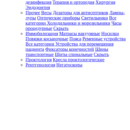
дезинфекция
Терапия и ортопедия
Хирургия
Эндодонтия
Прочее
Весы
Дозаторы для антисептиков
Лампы-
лупы
Оптические приборы
Светильники
Все
категории
Холодильники и морозильники
Часы
процедурные
Скрыть
Иммобилизация
Матрасы вакуумные
Носилки
Повязки косыночные
Пояса
Ременные устройства
Все категории
Устройства для перемещения
пациента
Фиксаторы конечностей
Шины
транспортные
Щиты спинальные
Скрыть
Проктология
Кресла проктологические
Рентгенология
Негатоскопы