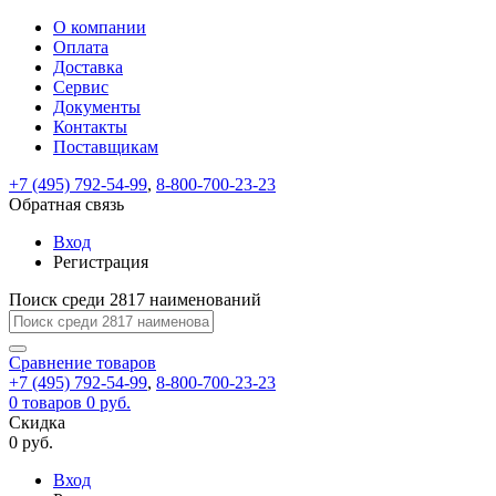
О компании
Восстановление
Обратная
Вход
Регистрация
Оплата
пароля
связь
На
Доставка
вашу
Сервис
почту
Только
Только
Документы
test@example.com
для
для
Ваше
Введите
Заполните
отправлена
ИП
ИП
Контакты
новый
Пароль
На
сообщение
форму.
ссылка.
и
и
пароль
Поставщикам
успешно
вашу
успешно
юр.
юр.
Перейдите
отправлено.
лиц
лиц
восстановлен
почту
Мы
+7 (495) 792-54-99
,
8-800-700-23-23
по
test@test.ru
ней
отправим
Обратная связь
для
отправлена
вам
завершения
ссылка.
Вход
регистрации.
ссылку
Регистрация
Войти
на
указанный
Перейдите
Сообщение
Поиск среди 2817 наименований
Ок
электронный
по
адрес,
ней
перейдя
Сравнение
для
товаров
по
+7 (495) 792-54-99
,
8-800-700-23-23
смены
Запомнить
Забыли
0
товаров
которой
0 руб.
пароля.
меня
пароль?
Сменить
Скидка
вы
0 руб.
сможете
пароль
Я принимаю условия
Войти
задать
пользовательского
Вход
новый
соглашения
и