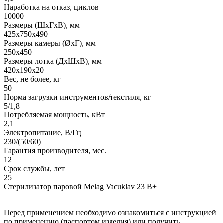
Наработка на отказ, циклов
10000
Размеры (ШхГхВ), мм
425х750х490
Размеры камеры (ØхГ), мм
250х450
Размеры лотка (ДхШхВ), мм
420х190х20
Вес, не более, кг
50
Норма загрузки инструментов/текстиля, кг
5/1,8
Потребляемая мощность, кВт
2,1
Электропитание, В/Гц
230/(50/60)
Гарантия производителя, мес.
12
Срок службы, лет
25
Стерилизатор паровой Melag Vacuklav 23 B+
Перед применением необходимо ознакомиться с инструкцией
по применению (паспортом изделия) или получить