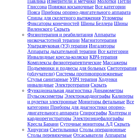
Павлика
Измерители и метчики
Молотки
Петли
Глиссона
Повязки косыночные
Все категории
Пояса
Приборы опорно-двигательного аппарата
Спицы для скелетного вытяжения
Угломеры
Фиксаторы конечностей
Шины Беллера
Шины
Виленского
Скрыть
Физиотерапия и реабилитация
Аппараты
низкочастотной терапии
Магнитотерапия
Ультразвуковая (УЗ) терапия
Ингаляторы
Аппараты дыхательной терапии
Все категории
Инвалидные кресла-коляски
КВЧ-терапия
Комплексы физиотерапевтические
Массажеры
Подъемники и подвесы для больных
Светотерапия
(облучатели)
Системы противопролежневые
Стулья санитарные
УВЧ терапия
Ходунки
инвалидные
Электротерапия
Скрыть
Функциональная диагностика
Динамометры
Пульсоксиметры
Электрокардиографы
Калиперы
и рулетки электронные
Мониторы фетальные
Все
категории
Приборы для диагностики опорно-
двигательного аппарата
Спирографы
Холтеры и
кардиорегистраторы
Электроэнцефалографы
Кресла Барани
Суточные мониторы АД
Скрыть
Хирургия
Светильники
Столы операционные
Столы перевязочные
Отсасыватели
Аппараты