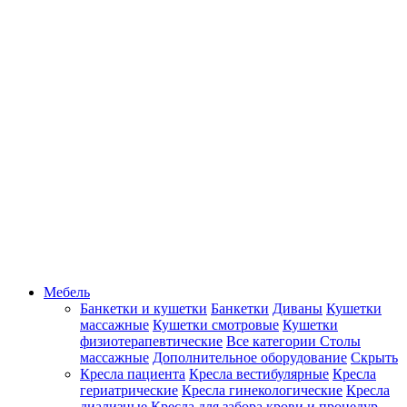
Мебель
Банкетки и кушетки
Банкетки
Диваны
Кушетки
массажные
Кушетки смотровые
Кушетки
физиотерапевтические
Все категории
Столы
массажные
Дополнительное оборудование
Скрыть
Кресла пациента
Кресла вестибулярные
Кресла
гериатрические
Кресла гинекологические
Кресла
диализные
Кресла для забора крови и процедур