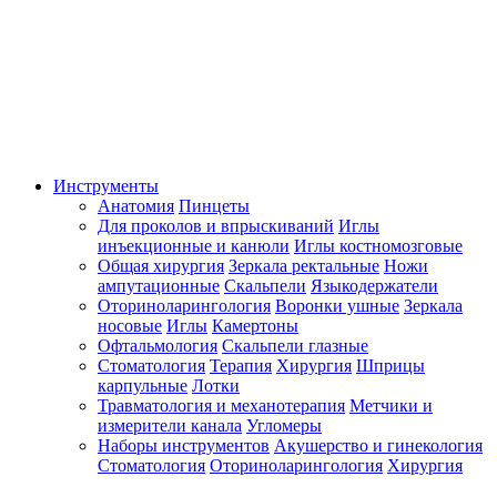
Инструменты
Анатомия
Пинцеты
Для проколов и впрыскиваний
Иглы
инъекционные и канюли
Иглы костномозговые
Общая хирургия
Зеркала ректальные
Ножи
ампутационные
Скальпели
Языкодержатели
Оториноларингология
Воронки ушные
Зеркала
носовые
Иглы
Камертоны
Офтальмология
Скальпели глазные
Стоматология
Терапия
Хирургия
Шприцы
карпульные
Лотки
Травматология и механотерапия
Метчики и
измерители канала
Угломеры
Наборы инструментов
Акушерство и гинекология
Стоматология
Оториноларингология
Хирургия