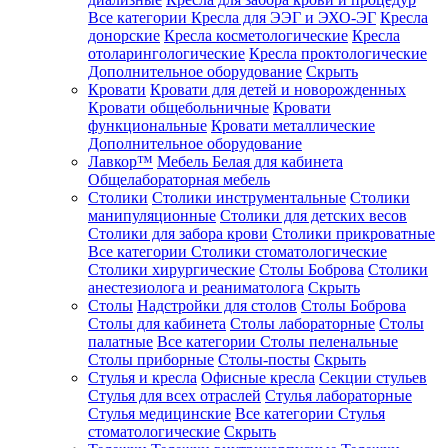
Все категории
Кресла для ЭЭГ и ЭХО-ЭГ
Кресла
донорские
Кресла косметологические
Кресла
отоларингологические
Кресла проктологические
Дополнительное оборудование
Скрыть
Кровати
Кровати для детей и новорожденных
Кровати общебольничные
Кровати
функциональные
Кровати металлические
Дополнительное оборудование
Лавкор™
Мебель Белая для кабинета
Общелабораторная мебель
Столики
Столики инструментальные
Столики
манипуляционные
Столики для детских весов
Столики для забора крови
Столики прикроватные
Все категории
Столики стоматологические
Столики хирургические
Столы Боброва
Столики
анестезиолога и реаниматолога
Скрыть
Столы
Надстройки для столов
Столы Боброва
Столы для кабинета
Столы лабораторные
Столы
палатные
Все категории
Столы пеленальные
Столы приборные
Столы-посты
Скрыть
Стулья и кресла
Офисные кресла
Секции стульев
Стулья для всех отраслей
Стулья лабораторные
Стулья медицинские
Все категории
Стулья
стоматологические
Скрыть