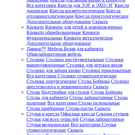
Все категории
Кресла для ЭЭГ и ЭХО-ЭГ
Кресла
донорские
Кресла косметологические
Кресла
отоларингологические
Кресла проктологические
Дополнительное оборудование
Скрыть
Кровати
Кровати для детей и новорожденных
Кровати общебольничные
Кровати
функциональные
Кровати металлические
Дополнительное оборудование
Лавкор™
Мебель Белая для кабинета
Общелабораторная мебель
Столики
Столики инструментальные
Столики
манипуляционные
Столики для детских весов
Столики для забора крови
Столики прикроватные
Все категории
Столики стоматологические
Столики хирургические
Столы Боброва
Столики
анестезиолога и реаниматолога
Скрыть
Столы
Надстройки для столов
Столы Боброва
Столы для кабинета
Столы лабораторные
Столы
палатные
Все категории
Столы пеленальные
Столы приборные
Столы-посты
Скрыть
Стулья и кресла
Офисные кресла
Секции стульев
Стулья для всех отраслей
Стулья лабораторные
Стулья медицинские
Все категории
Стулья
стоматологические
Скрыть