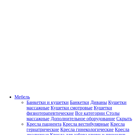
Мебель
Банкетки и кушетки
Банкетки
Диваны
Кушетки
массажные
Кушетки смотровые
Кушетки
физиотерапевтические
Все категории
Столы
массажные
Дополнительное оборудование
Скрыть
Кресла пациента
Кресла вестибулярные
Кресла
гериатрические
Кресла гинекологические
Кресла
диализные
Кресла для забора крови и процедур