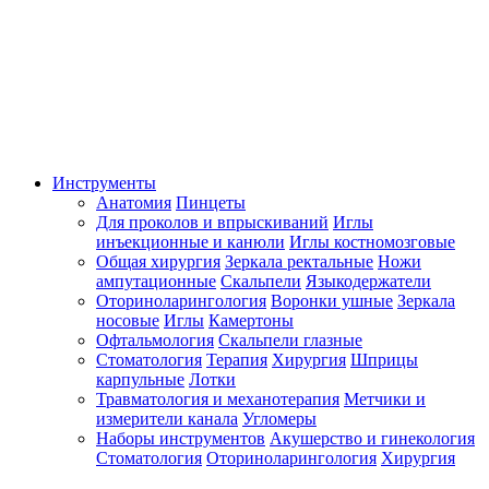
Инструменты
Анатомия
Пинцеты
Для проколов и впрыскиваний
Иглы
инъекционные и канюли
Иглы костномозговые
Общая хирургия
Зеркала ректальные
Ножи
ампутационные
Скальпели
Языкодержатели
Оториноларингология
Воронки ушные
Зеркала
носовые
Иглы
Камертоны
Офтальмология
Скальпели глазные
Стоматология
Терапия
Хирургия
Шприцы
карпульные
Лотки
Травматология и механотерапия
Метчики и
измерители канала
Угломеры
Наборы инструментов
Акушерство и гинекология
Стоматология
Оториноларингология
Хирургия