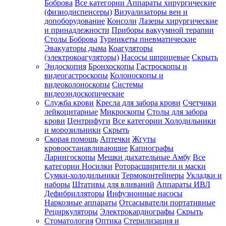
Боброва
Все категории
Аппараты хирургические
(физиодиспенсеры)
Визуализаторы вен и
допоборудование
Консоли
Лазеры хирургические
и принадлежности
Приборы вакуумной терапии
Столы Боброва
Турникеты пневматические
Эвакуаторы дыма
Коагуляторы
(электрокоагуляторы)
Насосы шприцевые
Скрыть
Эндоскопия
Бронхоскопы
Гастроскопы и
видеогастроскопы
Колоноскопы и
видеоколоноскопы
Системы
видеоэндоскопические
Служба крови
Кресла для забора крови
Счетчики
лейкоцитарные
Микроскопы
Столы для забора
крови
Центрифуги
Все категории
Холодильники
и морозильники
Скрыть
Скорая помощь
Аптечки
Жгуты
кровоостанавливающие
Капнографы
Ларингоскопы
Мешки дыхательные Амбу
Все
категории
Носилки
Роторасширители и маски
Сумки-холодильники
Термоконтейнеры
Укладки и
наборы
Штативы для вливаний
Аппараты ИВЛ
Дефибрилляторы
Инфузионные насосы
Наркозные аппараты
Отсасыватели портативные
Рециркуляторы
Электрокардиографы
Скрыть
Стоматология
Оптика
Стерилизация и