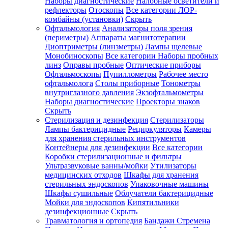
Наборы диагностические
Налобные осветители и
рефлекторы
Отоскопы
Все категории
ЛОР-
комбайны (установки)
Скрыть
Офтальмология
Анализаторы поля зрения
(периметры)
Аппараты магнитотерапии
Диоптриметры (линзметры)
Лампы щелевые
Монобиноскопы
Все категории
Наборы пробных
линз
Оправы пробные
Оптические приборы
Офтальмоскопы
Пупиллометры
Рабочее место
офтальмолога
Столы приборные
Тонометры
внутриглазного давления
Экзофтальмометры
Наборы диагностические
Проекторы знаков
Скрыть
Стерилизация и дезинфекция
Стерилизаторы
Лампы бактерицидные
Рециркуляторы
Камеры
для хранения стерильных инструментов
Контейнеры для дезинфекции
Все категории
Коробки стерилизационные и фильтры
Ультразвуковые ванны/мойки
Утилизаторы
медицинских отходов
Шкафы для хранения
стерильных эндоскопов
Упаковочные машины
Шкафы сушильные
Облучатели бактерицидные
Мойки для эндоскопов
Кипятильники
дезинфекционные
Скрыть
Травматология и ортопедия
Бандажи Стремена