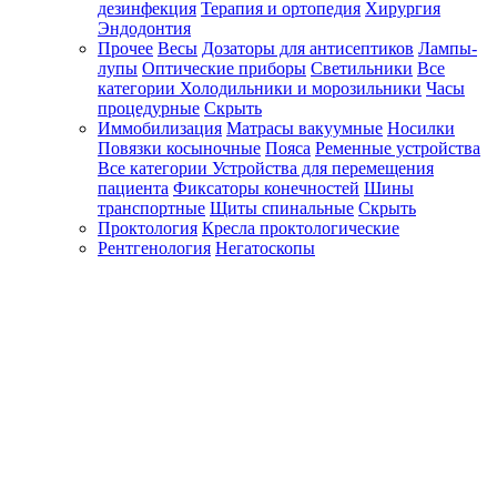
дезинфекция
Терапия и ортопедия
Хирургия
Эндодонтия
Прочее
Весы
Дозаторы для антисептиков
Лампы-
лупы
Оптические приборы
Светильники
Все
категории
Холодильники и морозильники
Часы
процедурные
Скрыть
Иммобилизация
Матрасы вакуумные
Носилки
Повязки косыночные
Пояса
Ременные устройства
Все категории
Устройства для перемещения
пациента
Фиксаторы конечностей
Шины
транспортные
Щиты спинальные
Скрыть
Проктология
Кресла проктологические
Рентгенология
Негатоскопы