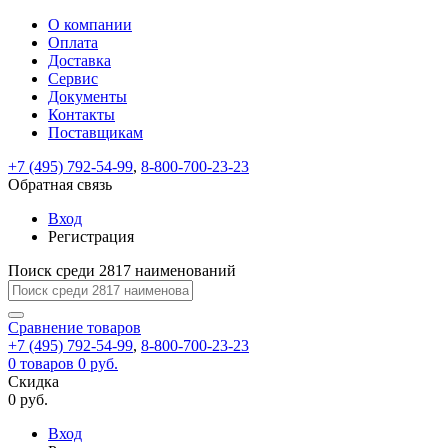
О компании
Восстановление
Обратная
Вход
Регистрация
Оплата
пароля
связь
На
Доставка
вашу
Сервис
почту
Только
Только
Документы
test@example.com
для
для
Ваше
Введите
Заполните
отправлена
ИП
ИП
Контакты
новый
Пароль
На
сообщение
форму.
ссылка.
и
и
пароль
Поставщикам
успешно
вашу
успешно
юр.
юр.
Перейдите
отправлено.
лиц
лиц
восстановлен
почту
Мы
+7 (495) 792-54-99
,
8-800-700-23-23
по
test@test.ru
ней
отправим
Обратная связь
для
отправлена
вам
завершения
ссылка.
Вход
регистрации.
ссылку
Регистрация
Войти
на
указанный
Перейдите
Сообщение
Поиск среди 2817 наименований
Ок
электронный
по
адрес,
ней
перейдя
Сравнение
для
товаров
по
+7 (495) 792-54-99
,
8-800-700-23-23
смены
Запомнить
Забыли
0
товаров
которой
0 руб.
пароля.
меня
пароль?
Сменить
Скидка
вы
0 руб.
сможете
пароль
Я принимаю условия
Войти
задать
пользовательского
Вход
новый
соглашения
и