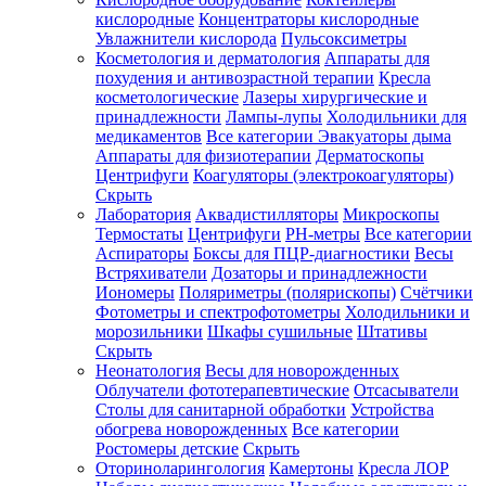
кислородные
Концентраторы кислородные
Увлажнители кислорода
Пульсоксиметры
Косметология и дерматология
Аппараты для
Зарегистрироваться
похудения и антивозрастной терапии
Кресла
косметологические
Лазеры хирургические и
принадлежности
Лампы-лупы
Холодильники для
медикаментов
Все категории
Эвакуаторы дыма
Аппараты для физиотерапии
Дерматоскопы
Зачем
Центрифуги
Коагуляторы (электрокоагуляторы)
регистрироваться?
Скрыть
Лаборатория
Аквадистилляторы
Микроскопы
Все
Термостаты
Центрифуги
PH-метры
Все категории
покупки
в
Аспираторы
Боксы для ПЦР-диагностики
Весы
одном
Встряхиватели
Дозаторы и принадлежности
месте
Иономеры
Поляриметры (полярископы)
Счётчики
Личный
Фотометры и спектрофотометры
Холодильники и
менеджер
морозильники
Шкафы сушильные
Штативы
Отслеживание
Скрыть
статуса
Неонатология
Весы для новорожденных
заказа
Облучатели фототерапевтические
Отсасыватели
Столы для санитарной обработки
Устройства
обогрева новорожденных
Все категории
Ростомеры детские
Скрыть
Оториноларингология
Камертоны
Кресла ЛОР