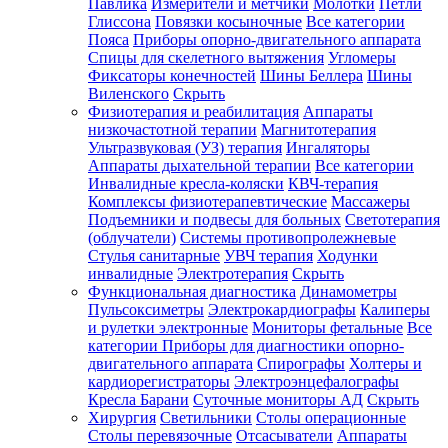
Павлика
Измерители и метчики
Молотки
Петли
Глиссона
Повязки косыночные
Все категории
Пояса
Приборы опорно-двигательного аппарата
Спицы для скелетного вытяжения
Угломеры
Фиксаторы конечностей
Шины Беллера
Шины
Виленского
Скрыть
Физиотерапия и реабилитация
Аппараты
низкочастотной терапии
Магнитотерапия
Ультразвуковая (УЗ) терапия
Ингаляторы
Аппараты дыхательной терапии
Все категории
Инвалидные кресла-коляски
КВЧ-терапия
Комплексы физиотерапевтические
Массажеры
Подъемники и подвесы для больных
Светотерапия
(облучатели)
Системы противопролежневые
Стулья санитарные
УВЧ терапия
Ходунки
инвалидные
Электротерапия
Скрыть
Функциональная диагностика
Динамометры
Пульсоксиметры
Электрокардиографы
Калиперы
и рулетки электронные
Мониторы фетальные
Все
категории
Приборы для диагностики опорно-
двигательного аппарата
Спирографы
Холтеры и
кардиорегистраторы
Электроэнцефалографы
Кресла Барани
Суточные мониторы АД
Скрыть
Хирургия
Светильники
Столы операционные
Столы перевязочные
Отсасыватели
Аппараты