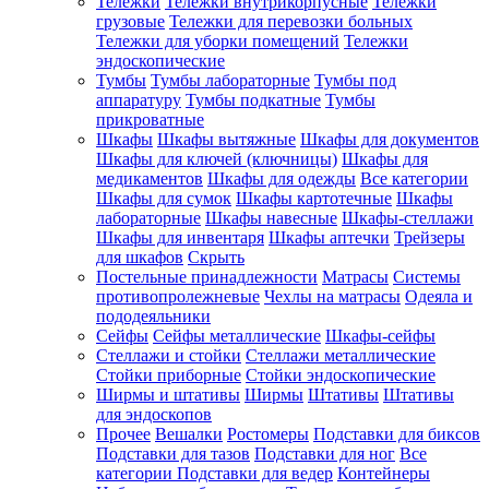
Тележки
Тележки внутрикорпусные
Тележки
грузовые
Тележки для перевозки больных
Тележки для уборки помещений
Тележки
эндоскопические
Тумбы
Тумбы лабораторные
Тумбы под
аппаратуру
Тумбы подкатные
Тумбы
прикроватные
Шкафы
Шкафы вытяжные
Шкафы для документов
Шкафы для ключей (ключницы)
Шкафы для
медикаментов
Шкафы для одежды
Все категории
Шкафы для сумок
Шкафы картотечные
Шкафы
лабораторные
Шкафы навесные
Шкафы-стеллажи
Шкафы для инвентаря
Шкафы аптечки
Трейзеры
для шкафов
Скрыть
Постельные принадлежности
Матрасы
Системы
противопролежневые
Чехлы на матрасы
Одеяла и
пододеяльники
Сейфы
Сейфы металлические
Шкафы-сейфы
Стеллажи и стойки
Стеллажи металлические
Стойки приборные
Стойки эндоскопические
Ширмы и штативы
Ширмы
Штативы
Штативы
для эндоскопов
Прочее
Вешалки
Ростомеры
Подставки для биксов
Подставки для тазов
Подставки для ног
Все
категории
Подставки для ведер
Контейнеры