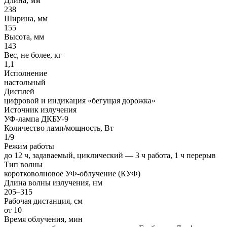
Длина, мм
238
Ширина, мм
155
Высота, мм
143
Вес, не более, кг
1,1
Исполнение
настольный
Дисплей
цифровой и индикация «бегущая дорожка»
Источник излучения
УФ-лампа ДКБУ-9
Количество ламп/мощность, Вт
1/9
Режим работы
до 12 ч, задаваемый, циклический — 3 ч работа, 1 ч перерыв
Тип волны
коротковолновое УФ-облучение (КУФ)
Длина волны излучения, нм
205–315
Рабочая дистанция, см
от 10
Время облучения, мин