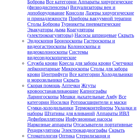
Боброва
Все категории
Аппараты хирургические
(физиодиспенсеры)
Визуализаторы вен и
допоборудование
Консоли
Лазеры хирургические
и принадлежности
Приборы вакуумной терапии
Столы Боброва
Турникеты пневматические
Эвакуаторы дыма
Коагуляторы
(электрокоагуляторы)
Насосы шприцевые
Скрыть
Эндоскопия
Бронхоскопы
Гастроскопы и
видеогастроскопы
Колоноскопы и
видеоколоноскопы
Системы
видеоэндоскопические
Служба крови
Кресла для забора крови
Счетчики
лейкоцитарные
Микроскопы
Столы для забора
крови
Центрифуги
Все категории
Холодильники
и морозильники
Скрыть
Скорая помощь
Аптечки
Жгуты
кровоостанавливающие
Капнографы
Ларингоскопы
Мешки дыхательные Амбу
Все
категории
Носилки
Роторасширители и маски
Сумки-холодильники
Термоконтейнеры
Укладки и
наборы
Штативы для вливаний
Аппараты ИВЛ
Дефибрилляторы
Инфузионные насосы
Наркозные аппараты
Отсасыватели портативные
Рециркуляторы
Электрокардиографы
Скрыть
Стоматология
Оптика
Стерилизация и