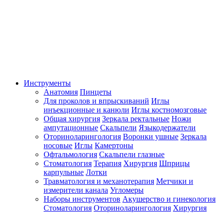
Инструменты
Анатомия
Пинцеты
Для проколов и впрыскиваний
Иглы
инъекционные и канюли
Иглы костномозговые
Общая хирургия
Зеркала ректальные
Ножи
ампутационные
Скальпели
Языкодержатели
Оториноларингология
Воронки ушные
Зеркала
носовые
Иглы
Камертоны
Офтальмология
Скальпели глазные
Стоматология
Терапия
Хирургия
Шприцы
карпульные
Лотки
Травматология и механотерапия
Метчики и
измерители канала
Угломеры
Наборы инструментов
Акушерство и гинекология
Стоматология
Оториноларингология
Хирургия