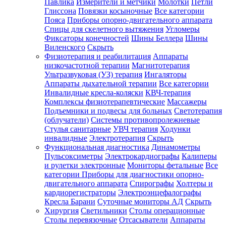
Павлика
Измерители и метчики
Молотки
Петли
Глиссона
Повязки косыночные
Все категории
Пояса
Приборы опорно-двигательного аппарата
Спицы для скелетного вытяжения
Угломеры
Фиксаторы конечностей
Шины Беллера
Шины
Виленского
Скрыть
Физиотерапия и реабилитация
Аппараты
низкочастотной терапии
Магнитотерапия
Ультразвуковая (УЗ) терапия
Ингаляторы
Аппараты дыхательной терапии
Все категории
Инвалидные кресла-коляски
КВЧ-терапия
Комплексы физиотерапевтические
Массажеры
Подъемники и подвесы для больных
Светотерапия
(облучатели)
Системы противопролежневые
Стулья санитарные
УВЧ терапия
Ходунки
инвалидные
Электротерапия
Скрыть
Функциональная диагностика
Динамометры
Пульсоксиметры
Электрокардиографы
Калиперы
и рулетки электронные
Мониторы фетальные
Все
категории
Приборы для диагностики опорно-
двигательного аппарата
Спирографы
Холтеры и
кардиорегистраторы
Электроэнцефалографы
Кресла Барани
Суточные мониторы АД
Скрыть
Хирургия
Светильники
Столы операционные
Столы перевязочные
Отсасыватели
Аппараты