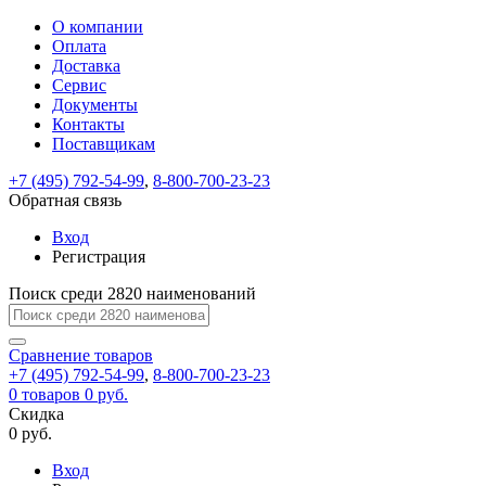
О компании
Восстановление
Обратная
Вход
Регистрация
Оплата
пароля
связь
На
Доставка
вашу
Сервис
почту
Только
Только
Документы
test@example.com
для
для
Ваше
Введите
Заполните
отправлена
ИП
ИП
Контакты
новый
Пароль
На
сообщение
форму.
ссылка.
и
и
пароль
Поставщикам
успешно
вашу
успешно
юр.
юр.
Перейдите
отправлено.
лиц
лиц
восстановлен
почту
Мы
+7 (495) 792-54-99
,
8-800-700-23-23
по
test@test.ru
ней
отправим
Обратная связь
для
отправлена
вам
завершения
ссылка.
Вход
регистрации.
ссылку
Регистрация
Войти
на
указанный
Перейдите
Сообщение
Поиск среди 2820 наименований
Ок
электронный
по
адрес,
ней
перейдя
Сравнение
для
товаров
по
+7 (495) 792-54-99
,
8-800-700-23-23
смены
Запомнить
Забыли
0
товаров
которой
0 руб.
пароля.
меня
пароль?
Сменить
Скидка
вы
0 руб.
сможете
пароль
Я принимаю условия
Войти
задать
пользовательского
Вход
новый
соглашения
и