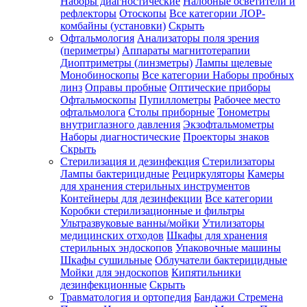
Наборы диагностические
Налобные осветители и
рефлекторы
Отоскопы
Все категории
ЛОР-
комбайны (установки)
Скрыть
Офтальмология
Анализаторы поля зрения
(периметры)
Аппараты магнитотерапии
Диоптриметры (линзметры)
Лампы щелевые
Монобиноскопы
Все категории
Наборы пробных
линз
Оправы пробные
Оптические приборы
Офтальмоскопы
Пупиллометры
Рабочее место
офтальмолога
Столы приборные
Тонометры
внутриглазного давления
Экзофтальмометры
Наборы диагностические
Проекторы знаков
Скрыть
Стерилизация и дезинфекция
Стерилизаторы
Лампы бактерицидные
Рециркуляторы
Камеры
для хранения стерильных инструментов
Контейнеры для дезинфекции
Все категории
Коробки стерилизационные и фильтры
Ультразвуковые ванны/мойки
Утилизаторы
медицинских отходов
Шкафы для хранения
стерильных эндоскопов
Упаковочные машины
Шкафы сушильные
Облучатели бактерицидные
Мойки для эндоскопов
Кипятильники
дезинфекционные
Скрыть
Травматология и ортопедия
Бандажи Стремена