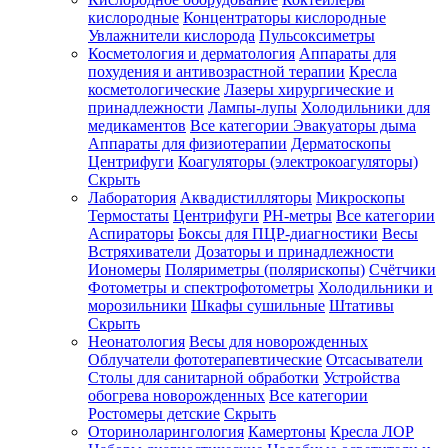
кислородные
Концентраторы кислородные
Увлажнители кислорода
Пульсоксиметры
Косметология и дерматология
Аппараты для
Зарегистрироваться
похудения и антивозрастной терапии
Кресла
косметологические
Лазеры хирургические и
принадлежности
Лампы-лупы
Холодильники для
медикаментов
Все категории
Эвакуаторы дыма
Аппараты для физиотерапии
Дерматоскопы
Зачем
Центрифуги
Коагуляторы (электрокоагуляторы)
регистрироваться?
Скрыть
Лаборатория
Аквадистилляторы
Микроскопы
Все
Термостаты
Центрифуги
PH-метры
Все категории
покупки
в
Аспираторы
Боксы для ПЦР-диагностики
Весы
одном
Встряхиватели
Дозаторы и принадлежности
месте
Иономеры
Поляриметры (полярископы)
Счётчики
Личный
Фотометры и спектрофотометры
Холодильники и
менеджер
морозильники
Шкафы сушильные
Штативы
Отслеживание
Скрыть
статуса
Неонатология
Весы для новорожденных
заказа
Облучатели фототерапевтические
Отсасыватели
Столы для санитарной обработки
Устройства
обогрева новорожденных
Все категории
Ростомеры детские
Скрыть
Оториноларингология
Камертоны
Кресла ЛОР