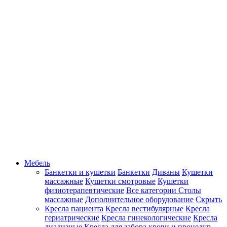
Мебель
Банкетки и кушетки
Банкетки
Диваны
Кушетки
массажные
Кушетки смотровые
Кушетки
физиотерапевтические
Все категории
Столы
массажные
Дополнительное оборудование
Скрыть
Кресла пациента
Кресла вестибулярные
Кресла
гериатрические
Кресла гинекологические
Кресла
диализные
Кресла для забора крови и процедур