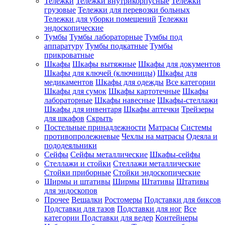
Тележки
Тележки внутрикорпусные
Тележки
грузовые
Тележки для перевозки больных
Тележки для уборки помещений
Тележки
эндоскопические
Тумбы
Тумбы лабораторные
Тумбы под
аппаратуру
Тумбы подкатные
Тумбы
прикроватные
Шкафы
Шкафы вытяжные
Шкафы для документов
Шкафы для ключей (ключницы)
Шкафы для
медикаментов
Шкафы для одежды
Все категории
Шкафы для сумок
Шкафы картотечные
Шкафы
лабораторные
Шкафы навесные
Шкафы-стеллажи
Шкафы для инвентаря
Шкафы аптечки
Трейзеры
для шкафов
Скрыть
Постельные принадлежности
Матрасы
Системы
противопролежневые
Чехлы на матрасы
Одеяла и
пододеяльники
Сейфы
Сейфы металлические
Шкафы-сейфы
Стеллажи и стойки
Стеллажи металлические
Стойки приборные
Стойки эндоскопические
Ширмы и штативы
Ширмы
Штативы
Штативы
для эндоскопов
Прочее
Вешалки
Ростомеры
Подставки для биксов
Подставки для тазов
Подставки для ног
Все
категории
Подставки для ведер
Контейнеры