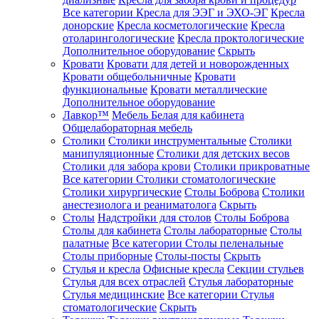
Все категории
Кресла для ЭЭГ и ЭХО-ЭГ
Кресла
донорские
Кресла косметологические
Кресла
отоларингологические
Кресла проктологические
Дополнительное оборудование
Скрыть
Кровати
Кровати для детей и новорожденных
Кровати общебольничные
Кровати
функциональные
Кровати металлические
Дополнительное оборудование
Лавкор™
Мебель Белая для кабинета
Общелабораторная мебель
Столики
Столики инструментальные
Столики
манипуляционные
Столики для детских весов
Столики для забора крови
Столики прикроватные
Все категории
Столики стоматологические
Столики хирургические
Столы Боброва
Столики
анестезиолога и реаниматолога
Скрыть
Столы
Надстройки для столов
Столы Боброва
Столы для кабинета
Столы лабораторные
Столы
палатные
Все категории
Столы пеленальные
Столы приборные
Столы-посты
Скрыть
Стулья и кресла
Офисные кресла
Секции стульев
Стулья для всех отраслей
Стулья лабораторные
Стулья медицинские
Все категории
Стулья
стоматологические
Скрыть