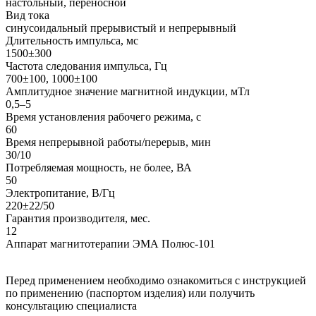
настольный, переносной
Вид тока
синусоидальный прерывистый и непрерывный
Длительность импульса, мс
1500±300
Частота следования импульса, Гц
700±100, 1000±100
Амплитудное значение магнитной индукции, мТл
0,5–5
Время установления рабочего режима, с
60
Время непрерывной работы/перерыв, мин
30/10
Потребляемая мощность, не более, ВА
50
Электропитание, В/Гц
220±22/50
Гарантия производителя, мес.
12
Аппарат магнитотерапии ЭМА Полюс-101
Перед применением необходимо ознакомиться с инструкцией
по применению (паспортом изделия) или получить
консультацию специалиста