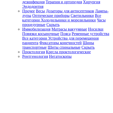
дезинфекция
Терапия и ортопедия
Хирургия
Эндодонтия
Прочее
Весы
Дозаторы для антисептиков
Лампы-
лупы
Оптические приборы
Светильники
Все
категории
Холодильники и морозильники
Часы
процедурные
Скрыть
Иммобилизация
Матрасы вакуумные
Носилки
Повязки косыночные
Пояса
Ременные устройства
Все категории
Устройства для перемещения
пациента
Фиксаторы конечностей
Шины
транспортные
Щиты спинальные
Скрыть
Проктология
Кресла проктологические
Рентгенология
Негатоскопы