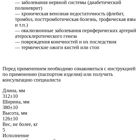
— заболевания нервной системы (диабетический
полиневрит)
— хроническая венозная недостаточность (флебит,
тромбоз, посттромботическая болезнь, трофическая язва
и т.п.)
— окклюзионные заболевания периферических артерий
атеросклеротического генеза
— повреждения конечностей и их последствия
— термические ожоги кистей или стоп
Перед применением необходимо ознакомиться с инструкцией
по применению (паспортом изделия) или получить
консультацию специалиста
Длина, мм
312±10
Ширина, мм
380±10
Высота, мм
126±10
Вес, не более, кг
5
Исполнение