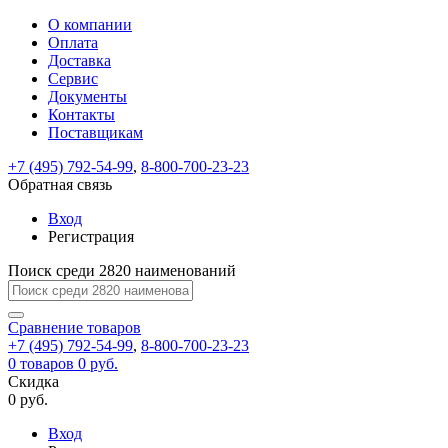
О компании
Восстановление
Обратная
Вход
Регистрация
Оплата
пароля
связь
На
Доставка
вашу
Сервис
почту
Только
Только
Документы
test@example.com
для
для
Ваше
Введите
Заполните
отправлена
ИП
ИП
Контакты
новый
Пароль
На
сообщение
форму.
ссылка.
и
и
пароль
Поставщикам
успешно
вашу
успешно
юр.
юр.
Перейдите
отправлено.
лиц
лиц
восстановлен
почту
Мы
+7 (495) 792-54-99
,
8-800-700-23-23
по
test@test.ru
ней
отправим
Обратная связь
для
отправлена
вам
завершения
ссылка.
Вход
регистрации.
ссылку
Регистрация
Войти
на
указанный
Перейдите
Сообщение
Поиск среди 2820 наименований
Ок
электронный
по
адрес,
ней
перейдя
Сравнение
для
товаров
по
+7 (495) 792-54-99
,
8-800-700-23-23
смены
Запомнить
Забыли
0
товаров
которой
0 руб.
пароля.
меня
пароль?
Сменить
Скидка
вы
0 руб.
сможете
пароль
Я принимаю условия
Войти
задать
пользовательского
Вход
новый
соглашения
и