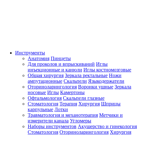
Инструменты
Анатомия
Пинцеты
Для проколов и впрыскиваний
Иглы
инъекционные и канюли
Иглы костномозговые
Общая хирургия
Зеркала ректальные
Ножи
ампутационные
Скальпели
Языкодержатели
Оториноларингология
Воронки ушные
Зеркала
носовые
Иглы
Камертоны
Офтальмология
Скальпели глазные
Стоматология
Терапия
Хирургия
Шприцы
карпульные
Лотки
Травматология и механотерапия
Метчики и
измерители канала
Угломеры
Наборы инструментов
Акушерство и гинекология
Стоматология
Оториноларингология
Хирургия