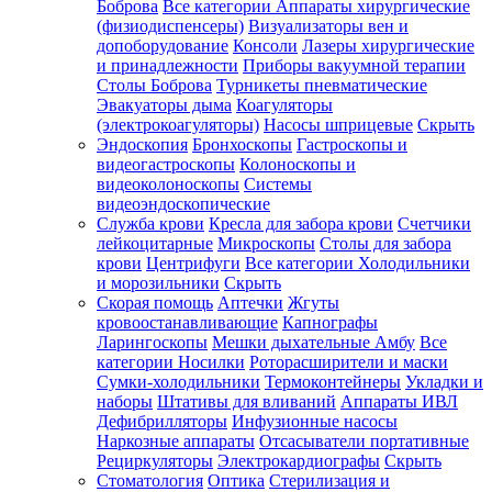
Боброва
Все категории
Аппараты хирургические
(физиодиспенсеры)
Визуализаторы вен и
допоборудование
Консоли
Лазеры хирургические
и принадлежности
Приборы вакуумной терапии
Столы Боброва
Турникеты пневматические
Эвакуаторы дыма
Коагуляторы
(электрокоагуляторы)
Насосы шприцевые
Скрыть
Эндоскопия
Бронхоскопы
Гастроскопы и
видеогастроскопы
Колоноскопы и
видеоколоноскопы
Системы
видеоэндоскопические
Служба крови
Кресла для забора крови
Счетчики
лейкоцитарные
Микроскопы
Столы для забора
крови
Центрифуги
Все категории
Холодильники
и морозильники
Скрыть
Скорая помощь
Аптечки
Жгуты
кровоостанавливающие
Капнографы
Ларингоскопы
Мешки дыхательные Амбу
Все
категории
Носилки
Роторасширители и маски
Сумки-холодильники
Термоконтейнеры
Укладки и
наборы
Штативы для вливаний
Аппараты ИВЛ
Дефибрилляторы
Инфузионные насосы
Наркозные аппараты
Отсасыватели портативные
Рециркуляторы
Электрокардиографы
Скрыть
Стоматология
Оптика
Стерилизация и