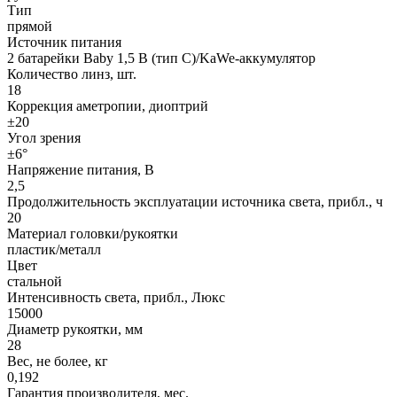
Тип
прямой
Источник питания
2 батарейки Baby 1,5 В (тип C)/KaWe-аккумулятор
Количество линз, шт.
18
Коррекция аметропии, диоптрий
±20
Угол зрения
±6°
Напряжение питания, В
2,5
Продолжительность эксплуатации источника света, прибл., ч
20
Материал головки/рукоятки
пластик/металл
Цвет
стальной
Интенсивность света, прибл., Люкс
15000
Диаметр рукоятки, мм
28
Вес, не более, кг
0,192
Гарантия производителя, мес.