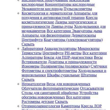
кислородные
Концентраторы кислородные
Увлажнители кислорода
Пульсоксиметры
Косметология и дерматология
Аппараты для
Зарегистрироваться
похудения и антивозрастной терапии
Кресла
косметологические
Лазеры хирургические и
принадлежности
Лампы-лупы
Холодильники для
медикаментов
Все категории
Эвакуаторы дыма
Аппараты для физиотерапии
Дерматоскопы
Зачем
Центрифуги
Коагуляторы (электрокоагуляторы)
регистрироваться?
Скрыть
Лаборатория
Аквадистилляторы
Микроскопы
Все
Термостаты
Центрифуги
PH-метры
Все категории
покупки
в
Аспираторы
Боксы для ПЦР-диагностики
Весы
одном
Встряхиватели
Дозаторы и принадлежности
месте
Иономеры
Поляриметры (полярископы)
Счётчики
Личный
Фотометры и спектрофотометры
Холодильники и
менеджер
морозильники
Шкафы сушильные
Штативы
Отслеживание
Скрыть
статуса
Неонатология
Весы для новорожденных
заказа
Облучатели фототерапевтические
Отсасыватели
Столы для санитарной обработки
Устройства
обогрева новорожденных
Все категории
Ростомеры детские
Скрыть
Оториноларингология
Камертоны
Кресла ЛОР