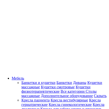
Мебель
Банкетки и кушетки
Банкетки
Диваны
Кушетки
массажные
Кушетки смотровые
Кушетки
физиотерапевтические
Все категории
Столы
массажные
Дополнительное оборудование
Скрыть
Кресла пациента
Кресла вестибулярные
Кресла
гериатрические
Кресла гинекологические
Кресла
диализные
Кресла для забора крови и процедур