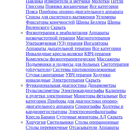
Павлика
Измерители и метчики
Молотки
Петли
Глиссона
Повязки косыночные
Все категории
Пояса
Приборы опорно-двигательного аппарата
Спицы для скелетного вытяжения
Угломеры
Фиксаторы конечностей
Шины Беллера
Шины
Виленского
Скрыть
Физиотерапия и реабилитация
Аппараты
низкочастотной терапии
Магнитотерапия
Ультразвуковая (УЗ) терапия
Ингаляторы
Аппараты дыхательной терапии
Все категории
Инвалидные кресла-коляски
КВЧ-терапия
Комплексы физиотерапевтические
Массажеры
Подъемники и подвесы для больных
Светотерапия
(облучатели)
Системы противопролежневые
Стулья санитарные
УВЧ терапия
Ходунки
инвалидные
Электротерапия
Скрыть
Функциональная диагностика
Динамометры
Пульсоксиметры
Электрокардиографы
Калиперы
и рулетки электронные
Мониторы фетальные
Все
категории
Приборы для диагностики опорно-
двигательного аппарата
Спирографы
Холтеры и
кардиорегистраторы
Электроэнцефалографы
Кресла Барани
Суточные мониторы АД
Скрыть
Хирургия
Светильники
Столы операционные
Столы перевязочные
Отсасыватели
Аппараты