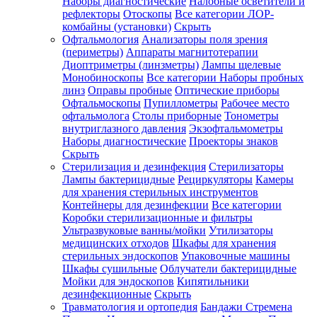
Наборы диагностические
Налобные осветители и
рефлекторы
Отоскопы
Все категории
ЛОР-
комбайны (установки)
Скрыть
Офтальмология
Анализаторы поля зрения
(периметры)
Аппараты магнитотерапии
Диоптриметры (линзметры)
Лампы щелевые
Монобиноскопы
Все категории
Наборы пробных
линз
Оправы пробные
Оптические приборы
Офтальмоскопы
Пупиллометры
Рабочее место
офтальмолога
Столы приборные
Тонометры
внутриглазного давления
Экзофтальмометры
Наборы диагностические
Проекторы знаков
Скрыть
Стерилизация и дезинфекция
Стерилизаторы
Лампы бактерицидные
Рециркуляторы
Камеры
для хранения стерильных инструментов
Контейнеры для дезинфекции
Все категории
Коробки стерилизационные и фильтры
Ультразвуковые ванны/мойки
Утилизаторы
медицинских отходов
Шкафы для хранения
стерильных эндоскопов
Упаковочные машины
Шкафы сушильные
Облучатели бактерицидные
Мойки для эндоскопов
Кипятильники
дезинфекционные
Скрыть
Травматология и ортопедия
Бандажи Стремена