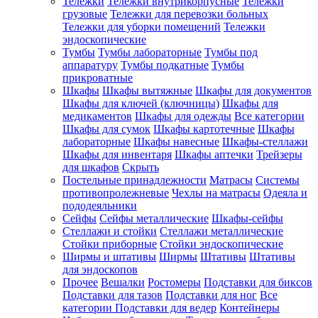
Тележки
Тележки внутрикорпусные
Тележки
грузовые
Тележки для перевозки больных
Тележки для уборки помещений
Тележки
эндоскопические
Тумбы
Тумбы лабораторные
Тумбы под
аппаратуру
Тумбы подкатные
Тумбы
прикроватные
Шкафы
Шкафы вытяжные
Шкафы для документов
Шкафы для ключей (ключницы)
Шкафы для
медикаментов
Шкафы для одежды
Все категории
Шкафы для сумок
Шкафы картотечные
Шкафы
лабораторные
Шкафы навесные
Шкафы-стеллажи
Шкафы для инвентаря
Шкафы аптечки
Трейзеры
для шкафов
Скрыть
Постельные принадлежности
Матрасы
Системы
противопролежневые
Чехлы на матрасы
Одеяла и
пододеяльники
Сейфы
Сейфы металлические
Шкафы-сейфы
Стеллажи и стойки
Стеллажи металлические
Стойки приборные
Стойки эндоскопические
Ширмы и штативы
Ширмы
Штативы
Штативы
для эндоскопов
Прочее
Вешалки
Ростомеры
Подставки для биксов
Подставки для тазов
Подставки для ног
Все
категории
Подставки для ведер
Контейнеры