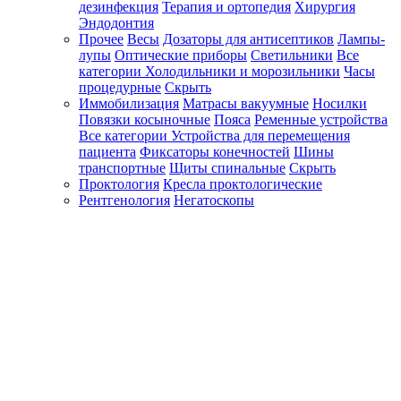
дезинфекция
Терапия и ортопедия
Хирургия
Эндодонтия
Прочее
Весы
Дозаторы для антисептиков
Лампы-
лупы
Оптические приборы
Светильники
Все
категории
Холодильники и морозильники
Часы
процедурные
Скрыть
Иммобилизация
Матрасы вакуумные
Носилки
Повязки косыночные
Пояса
Ременные устройства
Все категории
Устройства для перемещения
пациента
Фиксаторы конечностей
Шины
транспортные
Щиты спинальные
Скрыть
Проктология
Кресла проктологические
Рентгенология
Негатоскопы