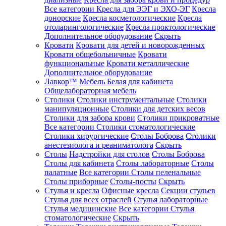
Все категории
Кресла для ЭЭГ и ЭХО-ЭГ
Кресла
донорские
Кресла косметологические
Кресла
отоларингологические
Кресла проктологические
Дополнительное оборудование
Скрыть
Кровати
Кровати для детей и новорожденных
Кровати общебольничные
Кровати
функциональные
Кровати металлические
Дополнительное оборудование
Лавкор™
Мебель Белая для кабинета
Общелабораторная мебель
Столики
Столики инструментальные
Столики
манипуляционные
Столики для детских весов
Столики для забора крови
Столики прикроватные
Все категории
Столики стоматологические
Столики хирургические
Столы Боброва
Столики
анестезиолога и реаниматолога
Скрыть
Столы
Надстройки для столов
Столы Боброва
Столы для кабинета
Столы лабораторные
Столы
палатные
Все категории
Столы пеленальные
Столы приборные
Столы-посты
Скрыть
Стулья и кресла
Офисные кресла
Секции стульев
Стулья для всех отраслей
Стулья лабораторные
Стулья медицинские
Все категории
Стулья
стоматологические
Скрыть