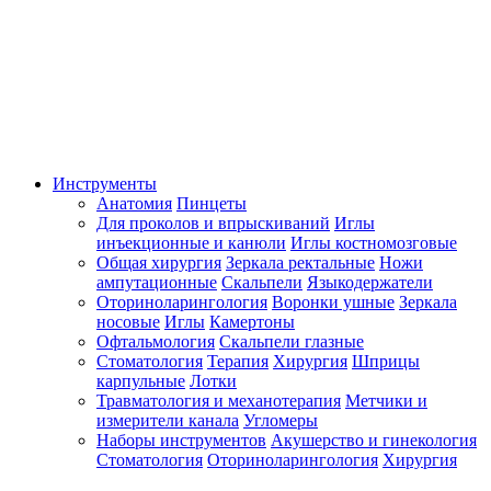
Инструменты
Анатомия
Пинцеты
Для проколов и впрыскиваний
Иглы
инъекционные и канюли
Иглы костномозговые
Общая хирургия
Зеркала ректальные
Ножи
ампутационные
Скальпели
Языкодержатели
Оториноларингология
Воронки ушные
Зеркала
носовые
Иглы
Камертоны
Офтальмология
Скальпели глазные
Стоматология
Терапия
Хирургия
Шприцы
карпульные
Лотки
Травматология и механотерапия
Метчики и
измерители канала
Угломеры
Наборы инструментов
Акушерство и гинекология
Стоматология
Оториноларингология
Хирургия