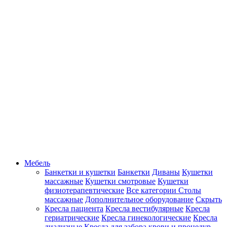
Мебель
Банкетки и кушетки
Банкетки
Диваны
Кушетки
массажные
Кушетки смотровые
Кушетки
физиотерапевтические
Все категории
Столы
массажные
Дополнительное оборудование
Скрыть
Кресла пациента
Кресла вестибулярные
Кресла
гериатрические
Кресла гинекологические
Кресла
диализные
Кресла для забора крови и процедур