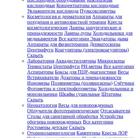
кислородные
Концентраторы кислородные
Увлажнители кислорода
Пульсоксиметры
Косметология и дерматология
Аппараты для
Зарегистрироваться
похудения и антивозрастной терапии
Кресла
косметологические
Лазеры хирургические и
принадлежности
Лампы-лупы
Холодильники для
медикаментов
Все категории
Эвакуаторы дыма
Аппараты для физиотерапии
Дерматоскопы
Зачем
Центрифуги
Коагуляторы (электрокоагуляторы)
регистрироваться?
Скрыть
Лаборатория
Аквадистилляторы
Микроскопы
Все
Термостаты
Центрифуги
PH-метры
Все категории
покупки
в
Аспираторы
Боксы для ПЦР-диагностики
Весы
одном
Встряхиватели
Дозаторы и принадлежности
месте
Иономеры
Поляриметры (полярископы)
Счётчики
Личный
Фотометры и спектрофотометры
Холодильники и
менеджер
морозильники
Шкафы сушильные
Штативы
Отслеживание
Скрыть
статуса
Неонатология
Весы для новорожденных
заказа
Облучатели фототерапевтические
Отсасыватели
Столы для санитарной обработки
Устройства
обогрева новорожденных
Все категории
Ростомеры детские
Скрыть
Оториноларингология
Камертоны
Кресла ЛОР