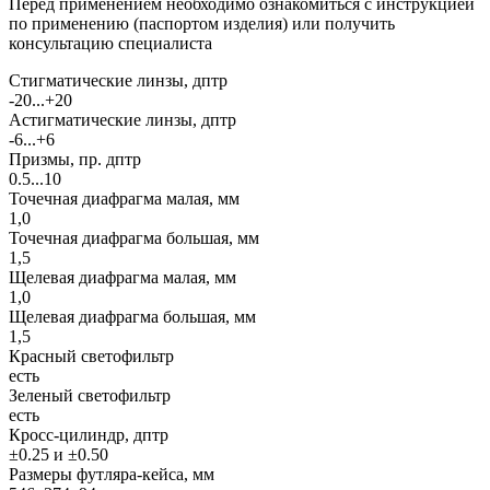
Перед применением необходимо ознакомиться с инструкцией
по применению (паспортом изделия) или получить
консультацию специалиста
Стигматические линзы, дптр
-20...+20
Астигматические линзы, дптр
-6...+6
Призмы, пр. дптр
0.5...10
Точечная диафрагма малая, мм
1,0
Точечная диафрагма большая, мм
1,5
Щелевая диафрагма малая, мм
1,0
Щелевая диафрагма большая, мм
1,5
Красный светофильтр
есть
Зеленый светофильтр
есть
Кросс-цилиндр, дптр
±0.25 и ±0.50
Размеры футляра-кейса, мм