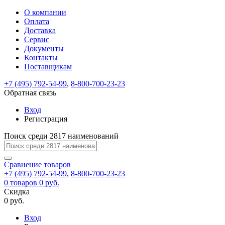
О компании
Восстановление
Обратная
Вход
Регистрация
Оплата
пароля
связь
На
Доставка
вашу
Сервис
почту
Только
Только
Документы
test@example.com
для
для
Ваше
Введите
Заполните
отправлена
ИП
ИП
Контакты
новый
Пароль
На
сообщение
форму.
ссылка.
и
и
пароль
Поставщикам
успешно
вашу
успешно
юр.
юр.
Перейдите
отправлено.
лиц
лиц
восстановлен
почту
Мы
+7 (495) 792-54-99
,
8-800-700-23-23
по
test@test.ru
ней
отправим
Обратная связь
для
отправлена
вам
завершения
ссылка.
Вход
регистрации.
ссылку
Регистрация
Войти
на
указанный
Перейдите
Сообщение
Поиск среди 2817 наименований
Ок
электронный
по
адрес,
ней
перейдя
Сравнение
для
товаров
по
+7 (495) 792-54-99
,
8-800-700-23-23
смены
Запомнить
Забыли
0
товаров
которой
0 руб.
пароля.
меня
пароль?
Сменить
Скидка
вы
0 руб.
сможете
пароль
Я принимаю условия
Войти
задать
пользовательского
Вход
новый
соглашения
и