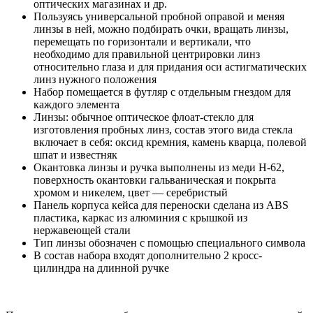
оптических магазинах и др.
Пользуясь универсальной пробной оправой и меняя
линзы в ней, можно подбирать очки, вращать линзы,
перемещать по горизонтали и вертикали, что
необходимо для правильной центрировки линз
относительно глаза и для придания оси астигматических
линз нужного положения
Набор помещается в футляр с отдельным гнездом для
каждого элемента
Линзы: обычное оптическое флоат-стекло для
изготовления пробных линз, состав этого вида стекла
включает в себя: оксид кремния, камень кварца, полевой
шпат и известняк
Окантовка линзы и ручка выполнены из меди H-62,
поверхность окантовки гальваническая и покрыта
хромом и никелем, цвет — серебристый
Панель корпуса кейса для переноски сделана из ABS
пластика, каркас из алюминия с крышкой из
нержавеющей стали
Тип линзы обозначен с помощью специального символа
В состав набора входят дополнительно 2 кросс-
цилиндра на длинной ручке