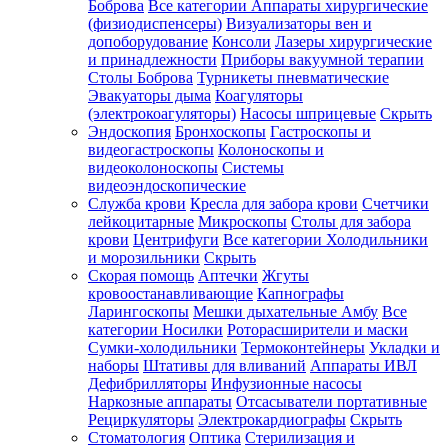
Боброва
Все категории
Аппараты хирургические
(физиодиспенсеры)
Визуализаторы вен и
допоборудование
Консоли
Лазеры хирургические
и принадлежности
Приборы вакуумной терапии
Столы Боброва
Турникеты пневматические
Эвакуаторы дыма
Коагуляторы
(электрокоагуляторы)
Насосы шприцевые
Скрыть
Эндоскопия
Бронхоскопы
Гастроскопы и
видеогастроскопы
Колоноскопы и
видеоколоноскопы
Системы
видеоэндоскопические
Служба крови
Кресла для забора крови
Счетчики
лейкоцитарные
Микроскопы
Столы для забора
крови
Центрифуги
Все категории
Холодильники
и морозильники
Скрыть
Скорая помощь
Аптечки
Жгуты
кровоостанавливающие
Капнографы
Ларингоскопы
Мешки дыхательные Амбу
Все
категории
Носилки
Роторасширители и маски
Сумки-холодильники
Термоконтейнеры
Укладки и
наборы
Штативы для вливаний
Аппараты ИВЛ
Дефибрилляторы
Инфузионные насосы
Наркозные аппараты
Отсасыватели портативные
Рециркуляторы
Электрокардиографы
Скрыть
Стоматология
Оптика
Стерилизация и