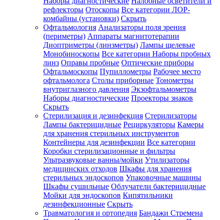
Наборы диагностические
Налобные осветители и
рефлекторы
Отоскопы
Все категории
ЛОР-
комбайны (установки)
Скрыть
Офтальмология
Анализаторы поля зрения
(периметры)
Аппараты магнитотерапии
Диоптриметры (линзметры)
Лампы щелевые
Монобиноскопы
Все категории
Наборы пробных
линз
Оправы пробные
Оптические приборы
Офтальмоскопы
Пупиллометры
Рабочее место
офтальмолога
Столы приборные
Тонометры
внутриглазного давления
Экзофтальмометры
Наборы диагностические
Проекторы знаков
Скрыть
Стерилизация и дезинфекция
Стерилизаторы
Лампы бактерицидные
Рециркуляторы
Камеры
для хранения стерильных инструментов
Контейнеры для дезинфекции
Все категории
Коробки стерилизационные и фильтры
Ультразвуковые ванны/мойки
Утилизаторы
медицинских отходов
Шкафы для хранения
стерильных эндоскопов
Упаковочные машины
Шкафы сушильные
Облучатели бактерицидные
Мойки для эндоскопов
Кипятильники
дезинфекционные
Скрыть
Травматология и ортопедия
Бандажи Стремена