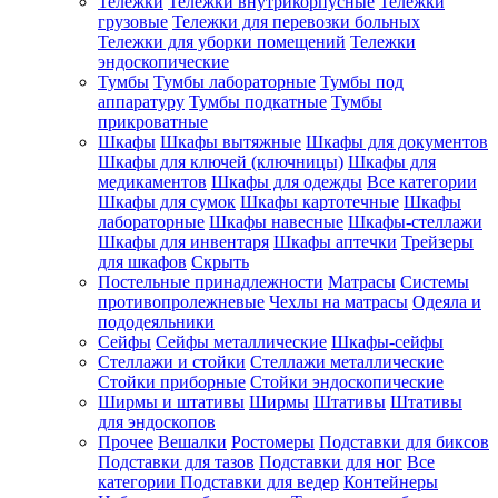
Тележки
Тележки внутрикорпусные
Тележки
грузовые
Тележки для перевозки больных
Тележки для уборки помещений
Тележки
эндоскопические
Тумбы
Тумбы лабораторные
Тумбы под
аппаратуру
Тумбы подкатные
Тумбы
прикроватные
Шкафы
Шкафы вытяжные
Шкафы для документов
Шкафы для ключей (ключницы)
Шкафы для
медикаментов
Шкафы для одежды
Все категории
Шкафы для сумок
Шкафы картотечные
Шкафы
лабораторные
Шкафы навесные
Шкафы-стеллажи
Шкафы для инвентаря
Шкафы аптечки
Трейзеры
для шкафов
Скрыть
Постельные принадлежности
Матрасы
Системы
противопролежневые
Чехлы на матрасы
Одеяла и
пододеяльники
Сейфы
Сейфы металлические
Шкафы-сейфы
Стеллажи и стойки
Стеллажи металлические
Стойки приборные
Стойки эндоскопические
Ширмы и штативы
Ширмы
Штативы
Штативы
для эндоскопов
Прочее
Вешалки
Ростомеры
Подставки для биксов
Подставки для тазов
Подставки для ног
Все
категории
Подставки для ведер
Контейнеры