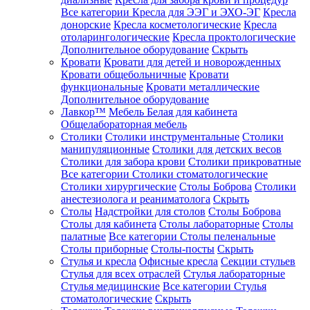
Все категории
Кресла для ЭЭГ и ЭХО-ЭГ
Кресла
донорские
Кресла косметологические
Кресла
отоларингологические
Кресла проктологические
Дополнительное оборудование
Скрыть
Кровати
Кровати для детей и новорожденных
Кровати общебольничные
Кровати
функциональные
Кровати металлические
Дополнительное оборудование
Лавкор™
Мебель Белая для кабинета
Общелабораторная мебель
Столики
Столики инструментальные
Столики
манипуляционные
Столики для детских весов
Столики для забора крови
Столики прикроватные
Все категории
Столики стоматологические
Столики хирургические
Столы Боброва
Столики
анестезиолога и реаниматолога
Скрыть
Столы
Надстройки для столов
Столы Боброва
Столы для кабинета
Столы лабораторные
Столы
палатные
Все категории
Столы пеленальные
Столы приборные
Столы-посты
Скрыть
Стулья и кресла
Офисные кресла
Секции стульев
Стулья для всех отраслей
Стулья лабораторные
Стулья медицинские
Все категории
Стулья
стоматологические
Скрыть