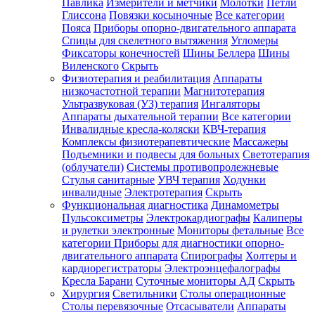
Павлика
Измерители и метчики
Молотки
Петли
Глиссона
Повязки косыночные
Все категории
Пояса
Приборы опорно-двигательного аппарата
Спицы для скелетного вытяжения
Угломеры
Фиксаторы конечностей
Шины Беллера
Шины
Виленского
Скрыть
Физиотерапия и реабилитация
Аппараты
низкочастотной терапии
Магнитотерапия
Ультразвуковая (УЗ) терапия
Ингаляторы
Аппараты дыхательной терапии
Все категории
Инвалидные кресла-коляски
КВЧ-терапия
Комплексы физиотерапевтические
Массажеры
Подъемники и подвесы для больных
Светотерапия
(облучатели)
Системы противопролежневые
Стулья санитарные
УВЧ терапия
Ходунки
инвалидные
Электротерапия
Скрыть
Функциональная диагностика
Динамометры
Пульсоксиметры
Электрокардиографы
Калиперы
и рулетки электронные
Мониторы фетальные
Все
категории
Приборы для диагностики опорно-
двигательного аппарата
Спирографы
Холтеры и
кардиорегистраторы
Электроэнцефалографы
Кресла Барани
Суточные мониторы АД
Скрыть
Хирургия
Светильники
Столы операционные
Столы перевязочные
Отсасыватели
Аппараты