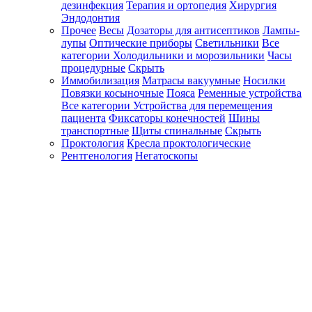
дезинфекция
Терапия и ортопедия
Хирургия
Эндодонтия
Прочее
Весы
Дозаторы для антисептиков
Лампы-
лупы
Оптические приборы
Светильники
Все
категории
Холодильники и морозильники
Часы
процедурные
Скрыть
Иммобилизация
Матрасы вакуумные
Носилки
Повязки косыночные
Пояса
Ременные устройства
Все категории
Устройства для перемещения
пациента
Фиксаторы конечностей
Шины
транспортные
Щиты спинальные
Скрыть
Проктология
Кресла проктологические
Рентгенология
Негатоскопы