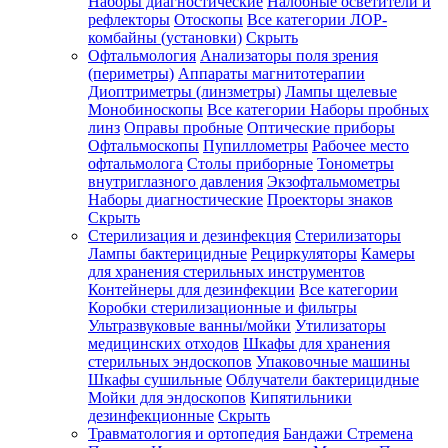
Наборы диагностические
Налобные осветители и
рефлекторы
Отоскопы
Все категории
ЛОР-
комбайны (установки)
Скрыть
Офтальмология
Анализаторы поля зрения
(периметры)
Аппараты магнитотерапии
Диоптриметры (линзметры)
Лампы щелевые
Монобиноскопы
Все категории
Наборы пробных
линз
Оправы пробные
Оптические приборы
Офтальмоскопы
Пупиллометры
Рабочее место
офтальмолога
Столы приборные
Тонометры
внутриглазного давления
Экзофтальмометры
Наборы диагностические
Проекторы знаков
Скрыть
Стерилизация и дезинфекция
Стерилизаторы
Лампы бактерицидные
Рециркуляторы
Камеры
для хранения стерильных инструментов
Контейнеры для дезинфекции
Все категории
Коробки стерилизационные и фильтры
Ультразвуковые ванны/мойки
Утилизаторы
медицинских отходов
Шкафы для хранения
стерильных эндоскопов
Упаковочные машины
Шкафы сушильные
Облучатели бактерицидные
Мойки для эндоскопов
Кипятильники
дезинфекционные
Скрыть
Травматология и ортопедия
Бандажи Стремена