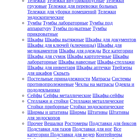
Тележки
Тележки внутрикорпусные
Тележки
грузовые
Тележки для перевозки больных
Тележки для уборки помещений
Тележки
эндоскопические
Тумбы
Тумбы лабораторные
Тумбы под
аппаратуру
Тумбы подкатные
Тумбы
прикроватные
Шкафы
Шкафы вытяжные
Шкафы для документов
Шкафы для ключей (ключницы)
Шкафы для
медикаментов
Шкафы для одежды
Все категории
Шкафы для сумок
Шкафы картотечные
Шкафы
лабораторные
Шкафы навесные
Шкафы-стеллажи
Шкафы для инвентаря
Шкафы аптечки
Трейзеры
для шкафов
Скрыть
Постельные принадлежности
Матрасы
Системы
противопролежневые
Чехлы на матрасы
Одеяла и
пододеяльники
Сейфы
Сейфы металлические
Шкафы-сейфы
Стеллажи и стойки
Стеллажи металлические
Стойки приборные
Стойки эндоскопические
Ширмы и штативы
Ширмы
Штативы
Штативы
для эндоскопов
Прочее
Вешалки
Ростомеры
Подставки для биксов
Подставки для тазов
Подставки для ног
Все
категории
Подставки для ведер
Контейнеры