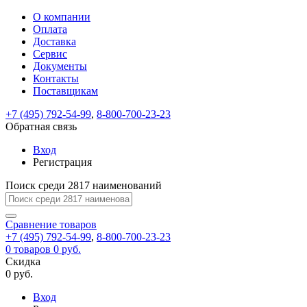
О компании
Восстановление
Обратная
Вход
Регистрация
Оплата
пароля
связь
На
Доставка
вашу
Сервис
почту
Только
Только
Документы
test@example.com
для
для
Ваше
Введите
Заполните
отправлена
ИП
ИП
Контакты
новый
Пароль
На
сообщение
форму.
ссылка.
и
и
пароль
Поставщикам
успешно
вашу
успешно
юр.
юр.
Перейдите
отправлено.
лиц
лиц
восстановлен
почту
Мы
+7 (495) 792-54-99
,
8-800-700-23-23
по
test@test.ru
ней
отправим
Обратная связь
для
отправлена
вам
завершения
ссылка.
Вход
регистрации.
ссылку
Регистрация
Войти
на
указанный
Перейдите
Сообщение
Поиск среди 2817 наименований
Ок
электронный
по
адрес,
ней
перейдя
Сравнение
для
товаров
по
+7 (495) 792-54-99
,
8-800-700-23-23
смены
Запомнить
Забыли
0
товаров
которой
0 руб.
пароля.
меня
пароль?
Сменить
Скидка
вы
0 руб.
сможете
пароль
Я принимаю условия
Войти
задать
пользовательского
Вход
новый
соглашения
и