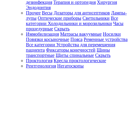
дезинфекция
Терапия и ортопедия
Хирургия
Эндодонтия
Прочее
Весы
Дозаторы для антисептиков
Лампы-
лупы
Оптические приборы
Светильники
Все
категории
Холодильники и морозильники
Часы
процедурные
Скрыть
Иммобилизация
Матрасы вакуумные
Носилки
Повязки косыночные
Пояса
Ременные устройства
Все категории
Устройства для перемещения
пациента
Фиксаторы конечностей
Шины
транспортные
Щиты спинальные
Скрыть
Проктология
Кресла проктологические
Рентгенология
Негатоскопы