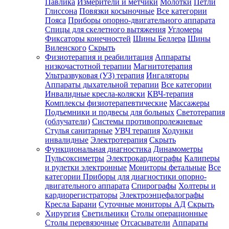
Павлика
Измерители и метчики
Молотки
Петли
Глиссона
Повязки косыночные
Все категории
Пояса
Приборы опорно-двигательного аппарата
Спицы для скелетного вытяжения
Угломеры
Фиксаторы конечностей
Шины Беллера
Шины
Виленского
Скрыть
Физиотерапия и реабилитация
Аппараты
низкочастотной терапии
Магнитотерапия
Ультразвуковая (УЗ) терапия
Ингаляторы
Аппараты дыхательной терапии
Все категории
Инвалидные кресла-коляски
КВЧ-терапия
Комплексы физиотерапевтические
Массажеры
Подъемники и подвесы для больных
Светотерапия
(облучатели)
Системы противопролежневые
Стулья санитарные
УВЧ терапия
Ходунки
инвалидные
Электротерапия
Скрыть
Функциональная диагностика
Динамометры
Пульсоксиметры
Электрокардиографы
Калиперы
и рулетки электронные
Мониторы фетальные
Все
категории
Приборы для диагностики опорно-
двигательного аппарата
Спирографы
Холтеры и
кардиорегистраторы
Электроэнцефалографы
Кресла Барани
Суточные мониторы АД
Скрыть
Хирургия
Светильники
Столы операционные
Столы перевязочные
Отсасыватели
Аппараты