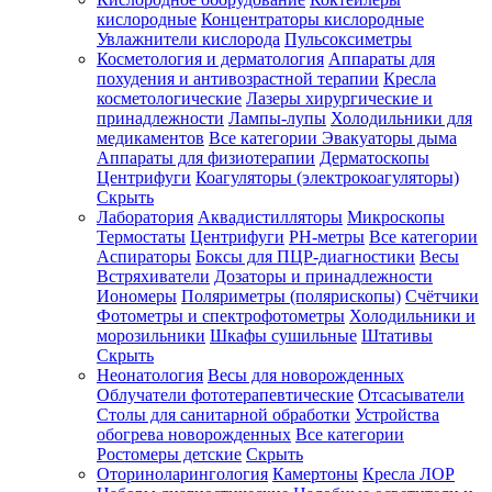
кислородные
Концентраторы кислородные
Увлажнители кислорода
Пульсоксиметры
Косметология и дерматология
Аппараты для
Зарегистрироваться
похудения и антивозрастной терапии
Кресла
косметологические
Лазеры хирургические и
принадлежности
Лампы-лупы
Холодильники для
медикаментов
Все категории
Эвакуаторы дыма
Аппараты для физиотерапии
Дерматоскопы
Зачем
Центрифуги
Коагуляторы (электрокоагуляторы)
регистрироваться?
Скрыть
Лаборатория
Аквадистилляторы
Микроскопы
Все
Термостаты
Центрифуги
PH-метры
Все категории
покупки
в
Аспираторы
Боксы для ПЦР-диагностики
Весы
одном
Встряхиватели
Дозаторы и принадлежности
месте
Иономеры
Поляриметры (полярископы)
Счётчики
Личный
Фотометры и спектрофотометры
Холодильники и
менеджер
морозильники
Шкафы сушильные
Штативы
Отслеживание
Скрыть
статуса
Неонатология
Весы для новорожденных
заказа
Облучатели фототерапевтические
Отсасыватели
Столы для санитарной обработки
Устройства
обогрева новорожденных
Все категории
Ростомеры детские
Скрыть
Оториноларингология
Камертоны
Кресла ЛОР