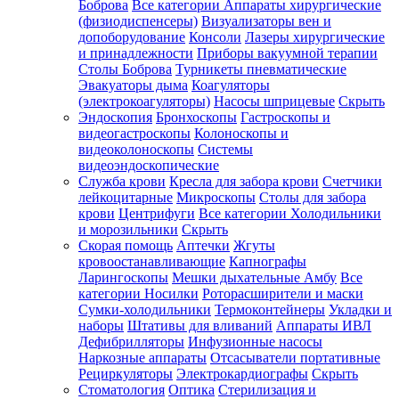
Боброва
Все категории
Аппараты хирургические
(физиодиспенсеры)
Визуализаторы вен и
допоборудование
Консоли
Лазеры хирургические
и принадлежности
Приборы вакуумной терапии
Столы Боброва
Турникеты пневматические
Эвакуаторы дыма
Коагуляторы
(электрокоагуляторы)
Насосы шприцевые
Скрыть
Эндоскопия
Бронхоскопы
Гастроскопы и
видеогастроскопы
Колоноскопы и
видеоколоноскопы
Системы
видеоэндоскопические
Служба крови
Кресла для забора крови
Счетчики
лейкоцитарные
Микроскопы
Столы для забора
крови
Центрифуги
Все категории
Холодильники
и морозильники
Скрыть
Скорая помощь
Аптечки
Жгуты
кровоостанавливающие
Капнографы
Ларингоскопы
Мешки дыхательные Амбу
Все
категории
Носилки
Роторасширители и маски
Сумки-холодильники
Термоконтейнеры
Укладки и
наборы
Штативы для вливаний
Аппараты ИВЛ
Дефибрилляторы
Инфузионные насосы
Наркозные аппараты
Отсасыватели портативные
Рециркуляторы
Электрокардиографы
Скрыть
Стоматология
Оптика
Стерилизация и