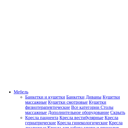
Мебель
Банкетки и кушетки
Банкетки
Диваны
Кушетки
массажные
Кушетки смотровые
Кушетки
физиотерапевтические
Все категории
Столы
массажные
Дополнительное оборудование
Скрыть
Кресла пациента
Кресла вестибулярные
Кресла
гериатрические
Кресла гинекологические
Кресла
диализные
Кресла для забора крови и процедур