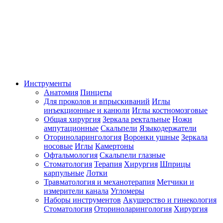
Инструменты
Анатомия
Пинцеты
Для проколов и впрыскиваний
Иглы
инъекционные и канюли
Иглы костномозговые
Общая хирургия
Зеркала ректальные
Ножи
ампутационные
Скальпели
Языкодержатели
Оториноларингология
Воронки ушные
Зеркала
носовые
Иглы
Камертоны
Офтальмология
Скальпели глазные
Стоматология
Терапия
Хирургия
Шприцы
карпульные
Лотки
Травматология и механотерапия
Метчики и
измерители канала
Угломеры
Наборы инструментов
Акушерство и гинекология
Стоматология
Оториноларингология
Хирургия