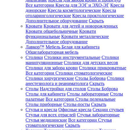
Все категории
Кресла для ЭЭГ и ЭХО-ЭГ
Кресла
донорские
Кресла косметологические
Кресла
отоларингологические
Кресла проктологические
Дополнительное оборудование
Скрыть
Кровати
Кровати для детей и новорожденных
Кровати общебольничные
Кровати
функциональные
Кровати металлические
Дополнительное оборудование
Лавкор™
Мебель Белая для кабинета
Общелабораторная мебель
Столики
Столики инструментальные
Столики
манипуляционные
Столики для детских весов
Столики для забора крови
Столики прикроватные
Все категории
Столики стоматологические
Столики хирургические
Столы Боброва
Столики
анестезиолога и реаниматолога
Скрыть
Столы
Надстройки для столов
Столы Боброва
Столы для кабинета
Столы лабораторные
Столы
палатные
Все категории
Столы пеленальные
Столы приборные
Столы-посты
Скрыть
Стулья и кресла
Офисные кресла
Секции стульев
Стулья для всех отраслей
Стулья лабораторные
Стулья медицинские
Все категории
Стулья
стоматологические
Скрыть