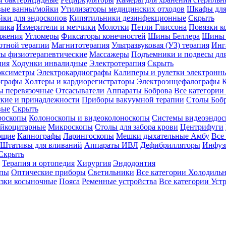
вые ванны/мойки
Утилизаторы медицинских отходов
Шкафы для
ки для эндоскопов
Кипятильники дезинфекционные
Скрыть
лика
Измерители и метчики
Молотки
Петли Глиссона
Повязки к
яжения
Угломеры
Фиксаторы конечностей
Шины Беллера
Шины 
отной терапии
Магнитотерапия
Ультразвуковая (УЗ) терапия
Инг
ы физиотерапевтические
Массажеры
Подъемники и подвесы дл
пия
Ходунки инвалидные
Электротерапия
Скрыть
оксиметры
Электрокардиографы
Калиперы и рулетки электронн
графы
Холтеры и кардиорегистраторы
Электроэнцефалографы
К
ы перевязочные
Отсасыватели
Аппараты Боброва
Все категории
ские и принадлежности
Приборы вакуумной терапии
Столы Боб
вые
Скрыть
роскопы
Колоноскопы и видеоколоноскопы
Системы видеоэндос
ейкоцитарные
Микроскопы
Столы для забора крови
Центрифуги
ющие
Капнографы
Ларингоскопы
Мешки дыхательные Амбу
Все
Штативы для вливаний
Аппараты ИВЛ
Дефибрилляторы
Инфуз
Скрыть
Терапия и ортопедия
Хирургия
Эндодонтия
упы
Оптические приборы
Светильники
Все категории
Холодильн
зки косыночные
Пояса
Ременные устройства
Все категории
Уст