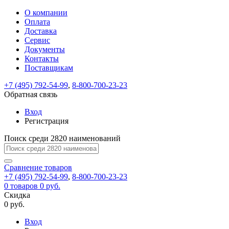
О компании
Восстановление
Обратная
Вход
Регистрация
Оплата
пароля
связь
На
Доставка
вашу
Сервис
почту
Только
Только
Документы
test@example.com
для
для
Ваше
Введите
Заполните
отправлена
Контакты
ИП
ИП
новый
Пароль
На
сообщение
ссылка.
форму.
и
и
Поставщикам
пароль
успешно
вашу
успешно
юр.
юр.
Перейдите
лиц
лиц
отправлено.
восстановлен
почту
+7 (495) 792-54-99
,
8-800-700-23-23
Мы
по
test@test.ru
ней
Обратная связь
отправим
для
отправлена
вам
завершения
Вход
ссылка.
регистрации.
ссылку
Регистрация
Войти
на
указанный
Поиск среди 2820 наименований
Перейдите
Сообщение
Ок
электронный
по
адрес,
ней
Сравнение
товаров
перейдя
для
+7 (495) 792-54-99
,
8-800-700-23-23
по
смены
Запомнить
Забыли
0
товаров
0 руб.
которой
пароля.
меня
пароль?
Скидка
Сменить
вы
0 руб.
сможете
пароль
Войти
Я принимаю условия
задать
Вход
пользовательского