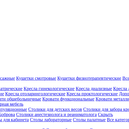
ссажные
Кушетки смотровые
Кушетки физиотерапевтические
Вс
иатрические
Кресла гинекологические
Кресла диализные
Кресла 
ие
Кресла отоларингологические
Кресла проктологические
Допо
ати общебольничные
Кровати функциональные
Кровати металл
рная мебель
ипуляционные
Столики для детских весов
Столики для забора кр
Боброва
Столики анестезиолога и реаниматолога
Скрыть
ы для кабинета
Столы лабораторные
Столы палатные
Все катег