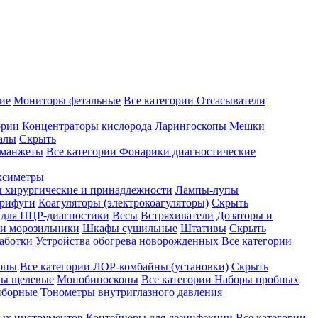
ие
Мониторы фетальные
Все категории
Отсасыватели
ории
Концентраторы кислорода
Ларингоскопы
Мешки
алы
Скрыть
 манжеты
Все категории
Фонарики диагностические
ксиметры
ы хирургические и принадлежности
Лампы-лупы
рифуги
Коагуляторы (электрокоагуляторы)
Скрыть
 для ПЦР-диагностики
Весы
Встряхиватели
Дозаторы и
и морозильники
Шкафы сушильные
Штативы
Скрыть
аботки
Устройства обогрева новорожденных
Все категории
опы
Все категории
ЛОР-комбайны (установки)
Скрыть
ы щелевые
Монобиноскопы
Все категории
Наборы пробных
иборные
Тонометры внутриглазного давления
ных инструментов
Контейнеры для дезинфекции
Все категории