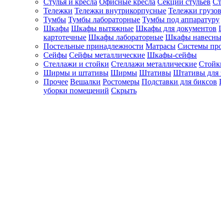
Стулья и кресла
Офисные кресла
Секции стульев
Ст
Тележки
Тележки внутрикорпусные
Тележки грузо
Тумбы
Тумбы лабораторные
Тумбы под аппаратуру
Шкафы
Шкафы вытяжные
Шкафы для документов
картотечные
Шкафы лабораторные
Шкафы навесны
Постельные принадлежности
Матрасы
Системы пр
Сейфы
Сейфы металлические
Шкафы-сейфы
Стеллажи и стойки
Стеллажи металлические
Стойк
Ширмы и штативы
Ширмы
Штативы
Штативы для 
Прочее
Вешалки
Ростомеры
Подставки для биксов
уборки помещений
Скрыть