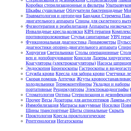
Коробки стерилизационные и фильтры
Ультразвуко
Шкафы сушильные
Облучатели бактерицидные
Мой
Травматология и ортопедия
Бандажи Стремена Пав
Зарегистрироваться
двигательного аппарата
Спицы для скелетного выт
Физиотерапия и реабилитация
Аппараты низкочаст
Инвалидные кресла-коляски
КВЧ-терапия
Комплекс
противопролежневые
Стулья санитарные
УВЧ тера
Функциональная диагностика
Динамометры
Пульс
Зачем
диагностики опорно-двигательного аппарата
Спиро
регистрироваться?
Хирургия
Светильники
Столы операционные
Стол
вен и допоборудование
Консоли
Лазеры хирургиче
Все
Коагуляторы (электрокоагуляторы)
Насосы шприце
покупки
Эндоскопия
Бронхоскопы
Гастроскопы и видеогаст
в
одном
Служба крови
Кресла для забора крови
Счетчики л
месте
Скорая помощь
Аптечки
Жгуты кровоостанавлива
Личный
холодильники
Термоконтейнеры
Укладки и наборы
менеджер
портативные
Рециркуляторы
Электрокардиографы
Стоматология
Оптика
Стерилизация и дезинфекция
Отслеживание
статуса
Прочее
Весы
Дозаторы для антисептиков
Лампы-л
заказа
Иммобилизация
Матрасы вакуумные
Носилки
Повя
Шины транспортные
Щиты спинальные
Скрыть
Проктология
Кресла проктологические
Рентгенология
Негатоскопы