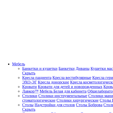
Мебель
Банкетки и кушетки
Банкетки
Диваны
Кушетки ма
Скрыть
Кресла пациента
Кресла вестибулярные
Кресла гер
ЭХО-ЭГ
Кресла донорские
Кресла косметологическ
Кровати
Кровати для детей и новорожденных
Кров
Лавкор™
Мебель Белая для кабинета
Общелаборато
Столики
Столики инструментальные
Столики ман
стоматологические
Столики хирургические
Столы 
Столы
Надстройки для столов
Столы Боброва
Стол
Скрыть