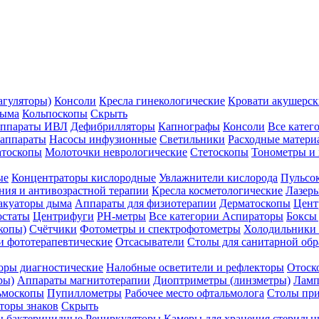
агуляторы)
Консоли
Кресла гинекологические
Кровати акушерск
дыма
Кольпоскопы
Скрыть
ппараты ИВЛ
Дефибрилляторы
Капнографы
Консоли
Все катег
 аппараты
Насосы инфузионные
Светильники
Расходные матери
атоскопы
Молоточки неврологические
Стетоскопы
Тонометры и
ые
Концентраторы кислородные
Увлажнители кислорода
Пульсо
ния и антивозрастной терапии
Кресла косметологические
Лазер
акуаторы дыма
Аппараты для физиотерапии
Дерматоскопы
Цент
остаты
Центрифуги
PH-метры
Все категории
Аспираторы
Боксы
копы)
Счётчики
Фотометры и спектрофотометры
Холодильники 
и фототерапевтические
Отсасыватели
Столы для санитарной обр
оры диагностические
Налобные осветители и рефлекторы
Отоск
ры)
Аппараты магнитотерапии
Диоптриметры (линзметры)
Ламп
ьмоскопы
Пупиллометры
Рабочее место офтальмолога
Столы пр
торы знаков
Скрыть
 бактерицидные
Рециркуляторы
Камеры для хранения стериль