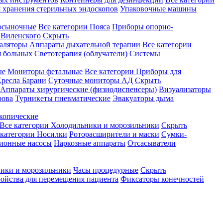
 хранения стерильных эндоскопов
Упаковочные машины
осыночные
Все категории
Пояса
Приборы опорно-
Виленского
Скрыть
аляторы
Аппараты дыхательной терапии
Все категории
я больных
Светотерапия (облучатели)
Системы
ые
Мониторы фетальные
Все категории
Приборы для
ресла Барани
Суточные мониторы АД
Скрыть
Аппараты хирургические (физиодиспенсеры)
Визуализаторы
рова
Турникеты пневматические
Эвакуаторы дыма
копические
Все категории
Холодильники и морозильники
Скрыть
 категории
Носилки
Роторасширители и маски
Сумки-
ионные насосы
Наркозные аппараты
Отсасыватели
ики и морозильники
Часы процедурные
Скрыть
ройства для перемещения пациента
Фиксаторы конечностей