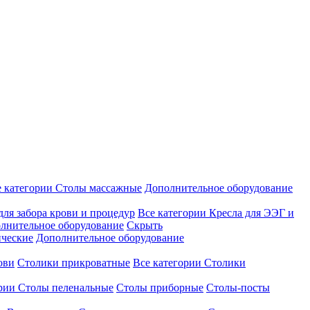
е категории
Столы массажные
Дополнительное оборудование
для забора крови и процедур
Все категории
Кресла для ЭЭГ и
лнительное оборудование
Скрыть
ические
Дополнительное оборудование
ови
Столики прикроватные
Все категории
Столики
ории
Столы пеленальные
Столы приборные
Столы-посты