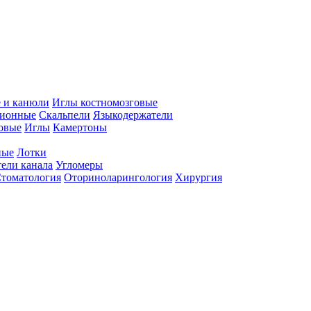
 и канюли
Иглы костномозговые
ционные
Скальпели
Языкодержатели
совые
Иглы
Камертоны
ные
Лотки
ели канала
Угломеры
томатология
Оториноларингология
Хирургия