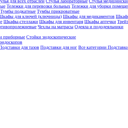
улья для всех отраслей
Стулья лабораторные
Стулья медицински
вые
Тележки для перевозки больных
Тележки для уборки помещ
Тумбы подкатные
Тумбы прикроватные
Шкафы для ключей (ключницы)
Шкафы для медикаментов
Шкафы
е
Шкафы-стеллажи
Шкафы для инвентаря
Шкафы аптечки
Трей
отивопролежневые
Чехлы на матрасы
Одеяла и пододеяльники
и приборные
Стойки эндоскопические
эндоскопов
Подставки для тазов
Подставки для ног
Все категории
Подставки