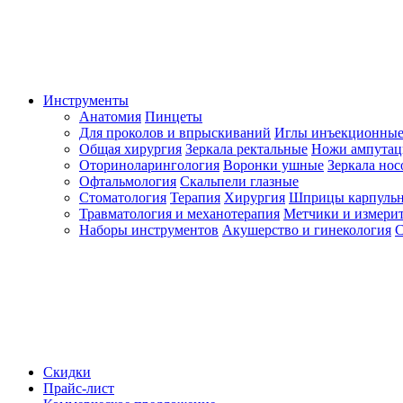
Инструменты
Анатомия
Пинцеты
Для проколов и впрыскиваний
Иглы инъекционные
Общая хирургия
Зеркала ректальные
Ножи ампута
Оториноларингология
Воронки ушные
Зеркала но
Офтальмология
Скальпели глазные
Стоматология
Терапия
Хирургия
Шприцы карпуль
Травматология и механотерапия
Метчики и измерит
Наборы инструментов
Акушерство и гинекология
С
Скидки
Прайс-лист