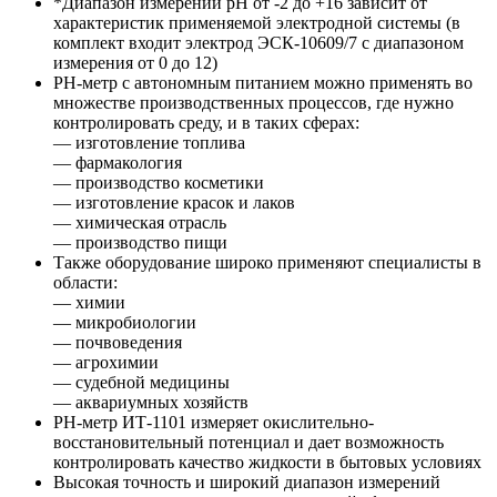
*Диапазон измерений pH от -2 до +16 зависит от
характеристик применяемой электродной системы (в
комплект входит электрод ЭСК-10609/7 с диапазоном
измерения от 0 до 12)
PH-метр с автономным питанием можно применять во
множестве производственных процессов, где нужно
контролировать среду, и в таких сферах:
— изготовление топлива
— фармакология
— производство косметики
— изготовление красок и лаков
— химическая отрасль
— производство пищи
Также оборудование широко применяют специалисты в
области:
— химии
— микробиологии
— почвоведения
— агрохимии
— судебной медицины
— аквариумных хозяйств
PН-метр ИТ-1101 измеряет окислительно-
восстановительный потенциал и дает возможность
контролировать качество жидкости в бытовых условиях
Высокая точность и широкий диапазон измерений