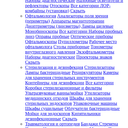
Наборы диагностические
Налобные осветители и
рефлекторы
Отоскопы
Все категории
ЛОР-
комбайны (установки)
Скрыть
Офтальмология
Анализаторы поля зрения
(периметры)
Аппараты магнитотерапии
Диоптриметры (линзметры)
Лампы щелевые
Монобиноскопы
Все категории
Наборы пробных
линз
Оправы пробные
Оптические приборы
Офтальмоскопы
Пупиллометры
Рабочее место
офтальмолога
Столы приборные
Тонометры
внутриглазного давления
Экзофтальмометры
Наборы диагностические
Проекторы знаков
Скрыть
Стерилизация и дезинфекция
Стерилизаторы
Лампы бактерицидные
Рециркуляторы
Камеры
для хранения стерильных инструментов
Контейнеры для дезинфекции
Все категории
Коробки стерилизационные и фильтры
Ультразвуковые ванны/мойки
Утилизаторы
медицинских отходов
Шкафы для хранения
стерильных эндоскопов
Упаковочные машины
Шкафы сушильные
Облучатели бактерицидные
Мойки для эндоскопов
Кипятильники
дезинфекционные
Скрыть
Травматология и ортопедия
Бандажи Стремена