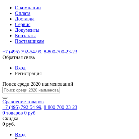
О компании
Восстановление
Обратная
Вход
Регистрация
Оплата
пароля
связь
На
Доставка
вашу
Сервис
почту
Только
Только
Документы
test@example.com
для
для
Ваше
Введите
Заполните
отправлена
ИП
ИП
Контакты
новый
Пароль
На
сообщение
форму.
ссылка.
и
и
пароль
Поставщикам
успешно
вашу
успешно
юр.
юр.
Перейдите
отправлено.
лиц
лиц
восстановлен
почту
Мы
+7 (495) 792-54-99
,
8-800-700-23-23
по
test@test.ru
ней
отправим
Обратная связь
для
отправлена
вам
завершения
ссылка.
Вход
регистрации.
ссылку
Регистрация
Войти
на
указанный
Перейдите
Сообщение
Поиск среди 2820 наименований
Ок
электронный
по
адрес,
ней
перейдя
Сравнение
для
товаров
по
+7 (495) 792-54-99
,
8-800-700-23-23
смены
Запомнить
Забыли
0
товаров
которой
0 руб.
пароля.
меня
пароль?
Сменить
Скидка
вы
0 руб.
сможете
пароль
Я принимаю условия
Войти
задать
пользовательского
Вход
новый
соглашения
и