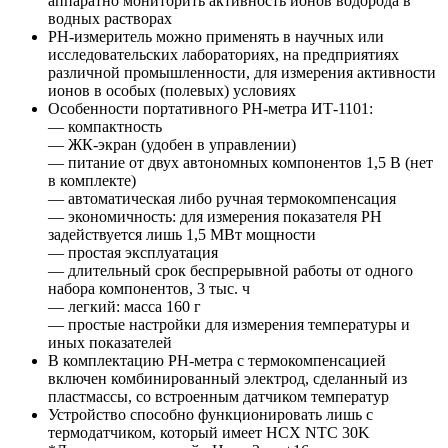
аппаратно мониторить активность ионов водорода в
водных растворах
PH-измеритель можно применять в научных или
исследовательских лабораториях, на предприятиях
различной промышленности, для измерения активности
ионов в особых (полевых) условиях
Особенности портативного PH-метра ИТ-1101:
— компактность
— ЖК-экран (удобен в управлении)
— питание от двух автономных компонентов 1,5 В (нет
в комплекте)
— автоматическая либо ручная термокомпенсация
— экономичность: для измерения показателя PH
задействуется лишь 1,5 МВт мощности
— простая эксплуатация
— длительный срок беспрерывной работы от одного
набора компонентов, 3 тыс. ч
— легкий: масса 160 г
— простые настройки для измерения температуры и
иных показателей
В комплектацию PH-метра с термокомпенсацией
включен комбинированный электрод, сделанный из
пластмассы, со встроенным датчиком температур
Устройство способно функционировать лишь с
термодатчиком, который имеет HCX NTC 30K