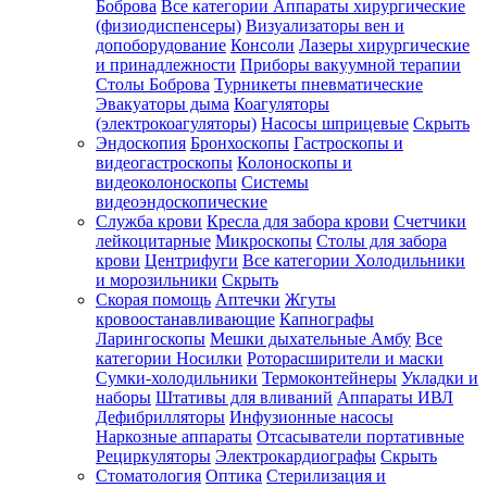
Боброва
Все категории
Аппараты хирургические
(физиодиспенсеры)
Визуализаторы вен и
допоборудование
Консоли
Лазеры хирургические
и принадлежности
Приборы вакуумной терапии
Столы Боброва
Турникеты пневматические
Эвакуаторы дыма
Коагуляторы
(электрокоагуляторы)
Насосы шприцевые
Скрыть
Эндоскопия
Бронхоскопы
Гастроскопы и
видеогастроскопы
Колоноскопы и
видеоколоноскопы
Системы
видеоэндоскопические
Служба крови
Кресла для забора крови
Счетчики
лейкоцитарные
Микроскопы
Столы для забора
крови
Центрифуги
Все категории
Холодильники
и морозильники
Скрыть
Скорая помощь
Аптечки
Жгуты
кровоостанавливающие
Капнографы
Ларингоскопы
Мешки дыхательные Амбу
Все
категории
Носилки
Роторасширители и маски
Сумки-холодильники
Термоконтейнеры
Укладки и
наборы
Штативы для вливаний
Аппараты ИВЛ
Дефибрилляторы
Инфузионные насосы
Наркозные аппараты
Отсасыватели портативные
Рециркуляторы
Электрокардиографы
Скрыть
Стоматология
Оптика
Стерилизация и