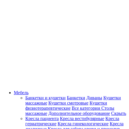
Мебель
Банкетки и кушетки
Банкетки
Диваны
Кушетки
массажные
Кушетки смотровые
Кушетки
физиотерапевтические
Все категории
Столы
массажные
Дополнительное оборудование
Скрыть
Кресла пациента
Кресла вестибулярные
Кресла
гериатрические
Кресла гинекологические
Кресла
диализные
Кресла для забора крови и процедур