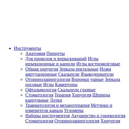
Инструменты
Анатомия
Пинцеты
Для проколов и впрыскиваний
Иглы
инъекционные и канюли
Иглы костномозговые
Общая хирургия
Зеркала ректальные
Ножи
ампутационные
Скальпели
Языкодержатели
Оториноларингология
Воронки ушные
Зеркала
носовые
Иглы
Камертоны
Офтальмология
Скальпели глазные
Стоматология
Терапия
Хирургия
Шприцы
карпульные
Лотки
Травматология и механотерапия
Метчики и
измерители канала
Угломеры
Наборы инструментов
Акушерство и гинекология
Стоматология
Оториноларингология
Хирургия