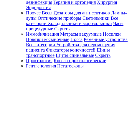
дезинфекция
Терапия и ортопедия
Хирургия
Эндодонтия
Прочее
Весы
Дозаторы для антисептиков
Лампы-
лупы
Оптические приборы
Светильники
Все
категории
Холодильники и морозильники
Часы
процедурные
Скрыть
Иммобилизация
Матрасы вакуумные
Носилки
Повязки косыночные
Пояса
Ременные устройства
Все категории
Устройства для перемещения
пациента
Фиксаторы конечностей
Шины
транспортные
Щиты спинальные
Скрыть
Проктология
Кресла проктологические
Рентгенология
Негатоскопы