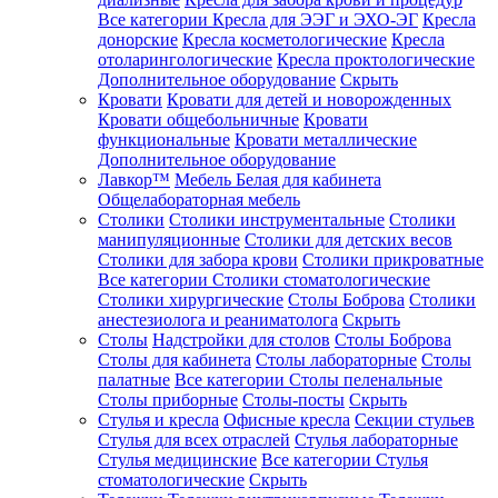
Все категории
Кресла для ЭЭГ и ЭХО-ЭГ
Кресла
донорские
Кресла косметологические
Кресла
отоларингологические
Кресла проктологические
Дополнительное оборудование
Скрыть
Кровати
Кровати для детей и новорожденных
Кровати общебольничные
Кровати
функциональные
Кровати металлические
Дополнительное оборудование
Лавкор™
Мебель Белая для кабинета
Общелабораторная мебель
Столики
Столики инструментальные
Столики
манипуляционные
Столики для детских весов
Столики для забора крови
Столики прикроватные
Все категории
Столики стоматологические
Столики хирургические
Столы Боброва
Столики
анестезиолога и реаниматолога
Скрыть
Столы
Надстройки для столов
Столы Боброва
Столы для кабинета
Столы лабораторные
Столы
палатные
Все категории
Столы пеленальные
Столы приборные
Столы-посты
Скрыть
Стулья и кресла
Офисные кресла
Секции стульев
Стулья для всех отраслей
Стулья лабораторные
Стулья медицинские
Все категории
Стулья
стоматологические
Скрыть