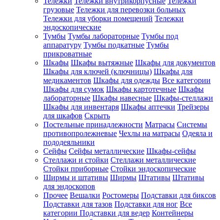
Тележки
Тележки внутрикорпусные
Тележки
грузовые
Тележки для перевозки больных
Тележки для уборки помещений
Тележки
эндоскопические
Тумбы
Тумбы лабораторные
Тумбы под
аппаратуру
Тумбы подкатные
Тумбы
прикроватные
Шкафы
Шкафы вытяжные
Шкафы для документов
Шкафы для ключей (ключницы)
Шкафы для
медикаментов
Шкафы для одежды
Все категории
Шкафы для сумок
Шкафы картотечные
Шкафы
лабораторные
Шкафы навесные
Шкафы-стеллажи
Шкафы для инвентаря
Шкафы аптечки
Трейзеры
для шкафов
Скрыть
Постельные принадлежности
Матрасы
Системы
противопролежневые
Чехлы на матрасы
Одеяла и
пододеяльники
Сейфы
Сейфы металлические
Шкафы-сейфы
Стеллажи и стойки
Стеллажи металлические
Стойки приборные
Стойки эндоскопические
Ширмы и штативы
Ширмы
Штативы
Штативы
для эндоскопов
Прочее
Вешалки
Ростомеры
Подставки для биксов
Подставки для тазов
Подставки для ног
Все
категории
Подставки для ведер
Контейнеры