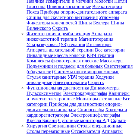
Павлика
Измерители и метчики
Молотки
Петли
Глиссона
Повязки косыночные
Все категории
Пояса
Приборы опорно-двигательного аппарата
Спицы для скелетного вытяжения
Угломеры
Фиксаторы конечностей
Шины Беллера
Шины
Виленского
Скрыть
Физиотерапия и реабилитация
Аппараты
низкочастотной терапии
Магнитотерапия
Ультразвуковая (УЗ) терапия
Ингаляторы
Аппараты дыхательной терапии
Все категории
Инвалидные кресла-коляски
КВЧ-терапия
Комплексы физиотерапевтические
Массажеры
Подъемники и подвесы для больных
Светотерапия
(облучатели)
Системы противопролежневые
Стулья санитарные
УВЧ терапия
Ходунки
инвалидные
Электротерапия
Скрыть
Функциональная диагностика
Динамометры
Пульсоксиметры
Электрокардиографы
Калиперы
и рулетки электронные
Мониторы фетальные
Все
категории
Приборы для диагностики опорно-
двигательного аппарата
Спирографы
Холтеры и
кардиорегистраторы
Электроэнцефалографы
Кресла Барани
Суточные мониторы АД
Скрыть
Хирургия
Светильники
Столы операционные
Столы перевязочные
Отсасыватели
Аппараты