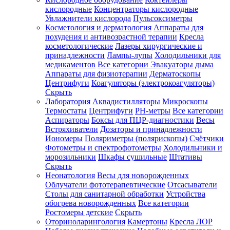
кислородные
Концентраторы кислородные
Увлажнители кислорода
Пульсоксиметры
Косметология и дерматология
Аппараты для
Зарегистрироваться
похудения и антивозрастной терапии
Кресла
косметологические
Лазеры хирургические и
принадлежности
Лампы-лупы
Холодильники для
медикаментов
Все категории
Эвакуаторы дыма
Аппараты для физиотерапии
Дерматоскопы
Зачем
Центрифуги
Коагуляторы (электрокоагуляторы)
регистрироваться?
Скрыть
Лаборатория
Аквадистилляторы
Микроскопы
Все
Термостаты
Центрифуги
PH-метры
Все категории
покупки
в
Аспираторы
Боксы для ПЦР-диагностики
Весы
одном
Встряхиватели
Дозаторы и принадлежности
месте
Иономеры
Поляриметры (полярископы)
Счётчики
Личный
Фотометры и спектрофотометры
Холодильники и
менеджер
морозильники
Шкафы сушильные
Штативы
Отслеживание
Скрыть
статуса
Неонатология
Весы для новорожденных
заказа
Облучатели фототерапевтические
Отсасыватели
Столы для санитарной обработки
Устройства
обогрева новорожденных
Все категории
Ростомеры детские
Скрыть
Оториноларингология
Камертоны
Кресла ЛОР