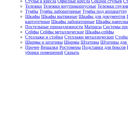
Стулья и кресла
Офисные кресла
Секции стульев
Ст
Тележки
Тележки внутрикорпусные
Тележки грузо
Тумбы
Тумбы лабораторные
Тумбы под аппаратуру
Шкафы
Шкафы вытяжные
Шкафы для документов
картотечные
Шкафы лабораторные
Шкафы навесны
Постельные принадлежности
Матрасы
Системы пр
Сейфы
Сейфы металлические
Шкафы-сейфы
Стеллажи и стойки
Стеллажи металлические
Стойк
Ширмы и штативы
Ширмы
Штативы
Штативы для 
Прочее
Вешалки
Ростомеры
Подставки для биксов
уборки помещений
Скрыть