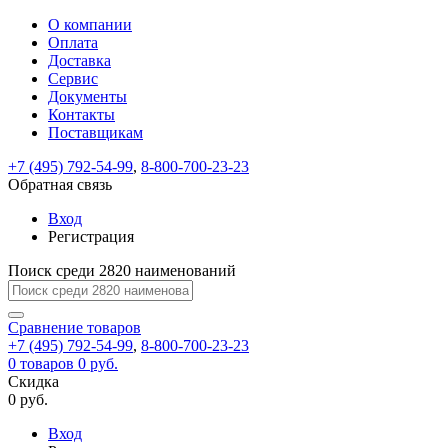
О компании
Восстановление
Обратная
Вход
Регистрация
Оплата
пароля
связь
На
Доставка
вашу
Сервис
почту
Только
Только
Документы
test@example.com
для
для
Ваше
Введите
Заполните
отправлена
Контакты
ИП
ИП
новый
Пароль
На
сообщение
ссылка.
форму.
и
и
Поставщикам
пароль
успешно
вашу
успешно
юр.
юр.
Перейдите
лиц
лиц
отправлено.
восстановлен
почту
+7 (495) 792-54-99
,
8-800-700-23-23
Мы
по
test@test.ru
ней
Обратная связь
отправим
для
отправлена
вам
завершения
Вход
ссылка.
регистрации.
ссылку
Регистрация
Войти
на
указанный
Поиск среди 2820 наименований
Перейдите
Сообщение
Ок
электронный
по
адрес,
ней
Сравнение
товаров
перейдя
для
+7 (495) 792-54-99
,
8-800-700-23-23
по
смены
Запомнить
Забыли
0
товаров
0 руб.
которой
пароля.
меня
пароль?
Скидка
Сменить
вы
0 руб.
сможете
пароль
Войти
Я принимаю условия
задать
Вход
пользовательского