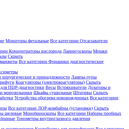
ие
Мониторы фетальные
Все категории
Отсасыватели
ории
Концентраторы кислорода
Ларингоскопы
Мешки
алы
Скрыть
 манжеты
Все категории
Фонарики диагностические
ксиметры
ы хирургические и принадлежности
Лампы-лупы
рифуги
Коагуляторы (электрокоагуляторы)
Скрыть
 для ПЦР-диагностики
Весы
Встряхиватели
Дозаторы и
и морозильники
Шкафы сушильные
Штативы
Скрыть
аботки
Устройства обогрева новорожденных
Все категории
опы
Все категории
ЛОР-комбайны (установки)
Скрыть
ы щелевые
Монобиноскопы
Все категории
Наборы пробных
иборные
Тонометры внутриглазного давления
ных инструментов
Контейнеры для дезинфекции
Все категории