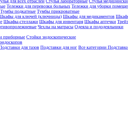
улья для всех отраслей
Стулья лабораторные
Стулья медицински
вые
Тележки для перевозки больных
Тележки для уборки помещ
Тумбы подкатные
Тумбы прикроватные
Шкафы для ключей (ключницы)
Шкафы для медикаментов
Шкафы
е
Шкафы-стеллажи
Шкафы для инвентаря
Шкафы аптечки
Трей
отивопролежневые
Чехлы на матрасы
Одеяла и пододеяльники
и приборные
Стойки эндоскопические
эндоскопов
Подставки для тазов
Подставки для ног
Все категории
Подставки