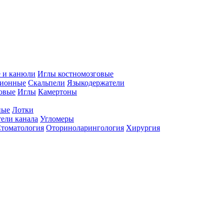
 и канюли
Иглы костномозговые
ционные
Скальпели
Языкодержатели
совые
Иглы
Камертоны
ные
Лотки
ели канала
Угломеры
томатология
Оториноларингология
Хирургия