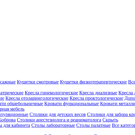
ссажные
Кушетки смотровые
Кушетки физиотерапевтические
Вс
иатрические
Кресла гинекологические
Кресла диализные
Кресла 
ие
Кресла отоларингологические
Кресла проктологические
Допо
ати общебольничные
Кровати функциональные
Кровати металл
рная мебель
ипуляционные
Столики для детских весов
Столики для забора кр
Боброва
Столики анестезиолога и реаниматолога
Скрыть
ы для кабинета
Столы лабораторные
Столы палатные
Все катег