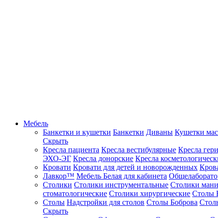
Мебель
Банкетки и кушетки
Банкетки
Диваны
Кушетки ма
Скрыть
Кресла пациента
Кресла вестибулярные
Кресла гер
ЭХО-ЭГ
Кресла донорские
Кресла косметологическ
Кровати
Кровати для детей и новорожденных
Кров
Лавкор™
Мебель Белая для кабинета
Общелаборато
Столики
Столики инструментальные
Столики ман
стоматологические
Столики хирургические
Столы 
Столы
Надстройки для столов
Столы Боброва
Стол
Скрыть