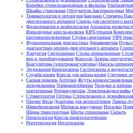
Коробки стерилизационные и фильтры
Ультразвуко
Шкафы сушильные
Облучатели бактерицидные
Мой
Травматология и ортопедия
Бандажи Стремена Пав
Зарегистрироваться
двигательного аппарата
Спицы для скелетного выт
Физиотерапия и реабилитация
Аппараты низкочаст
Инвалидные кресла-коляски
КВЧ-терапия
Комплекс
противопролежневые
Стулья санитарные
УВЧ тера
Функциональная диагностика
Динамометры
Пульс
Зачем
диагностики опорно-двигательного аппарата
Спиро
регистрироваться?
Хирургия
Светильники
Столы операционные
Стол
вен и допоборудование
Консоли
Лазеры хирургиче
Все
Коагуляторы (электрокоагуляторы)
Насосы шприце
покупки
Эндоскопия
Бронхоскопы
Гастроскопы и видеогаст
в
одном
Служба крови
Кресла для забора крови
Счетчики л
месте
Скорая помощь
Аптечки
Жгуты кровоостанавлива
Личный
холодильники
Термоконтейнеры
Укладки и наборы
менеджер
портативные
Рециркуляторы
Электрокардиографы
Стоматология
Оптика
Стерилизация и дезинфекция
Отслеживание
статуса
Прочее
Весы
Дозаторы для антисептиков
Лампы-л
заказа
Иммобилизация
Матрасы вакуумные
Носилки
Повя
Шины транспортные
Щиты спинальные
Скрыть
Проктология
Кресла проктологические
Рентгенология
Негатоскопы