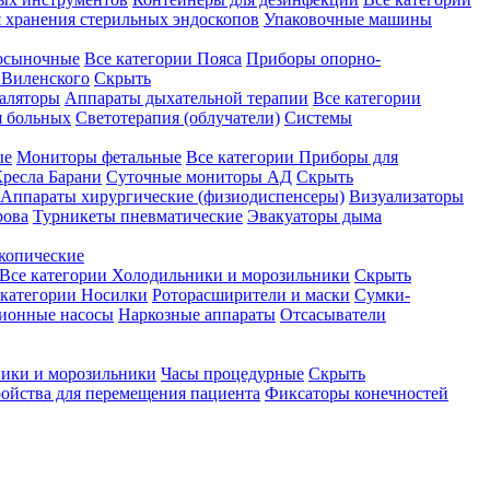
 хранения стерильных эндоскопов
Упаковочные машины
осыночные
Все категории
Пояса
Приборы опорно-
Виленского
Скрыть
аляторы
Аппараты дыхательной терапии
Все категории
я больных
Светотерапия (облучатели)
Системы
ые
Мониторы фетальные
Все категории
Приборы для
ресла Барани
Суточные мониторы АД
Скрыть
Аппараты хирургические (физиодиспенсеры)
Визуализаторы
рова
Турникеты пневматические
Эвакуаторы дыма
копические
Все категории
Холодильники и морозильники
Скрыть
 категории
Носилки
Роторасширители и маски
Сумки-
ионные насосы
Наркозные аппараты
Отсасыватели
ики и морозильники
Часы процедурные
Скрыть
ройства для перемещения пациента
Фиксаторы конечностей