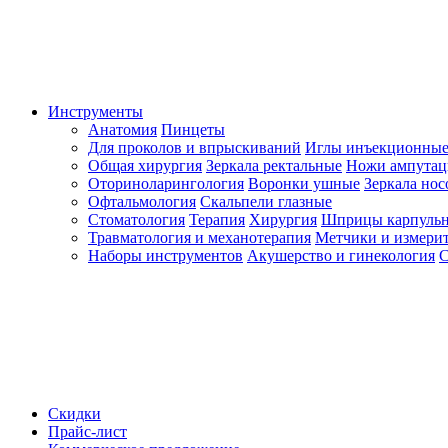
Инструменты
Анатомия
Пинцеты
Для проколов и впрыскиваний
Иглы инъекционные
Общая хирургия
Зеркала ректальные
Ножи ампута
Оториноларингология
Воронки ушные
Зеркала но
Офтальмология
Скальпели глазные
Стоматология
Терапия
Хирургия
Шприцы карпуль
Травматология и механотерапия
Метчики и измерит
Наборы инструментов
Акушерство и гинекология
С
Скидки
Прайс-лист