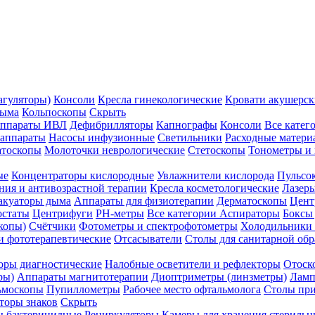
агуляторы)
Консоли
Кресла гинекологические
Кровати акушерск
дыма
Кольпоскопы
Скрыть
ппараты ИВЛ
Дефибрилляторы
Капнографы
Консоли
Все катег
 аппараты
Насосы инфузионные
Светильники
Расходные матери
атоскопы
Молоточки неврологические
Стетоскопы
Тонометры и
ые
Концентраторы кислородные
Увлажнители кислорода
Пульсо
ния и антивозрастной терапии
Кресла косметологические
Лазер
акуаторы дыма
Аппараты для физиотерапии
Дерматоскопы
Цент
остаты
Центрифуги
PH-метры
Все категории
Аспираторы
Боксы
копы)
Счётчики
Фотометры и спектрофотометры
Холодильники 
и фототерапевтические
Отсасыватели
Столы для санитарной обр
оры диагностические
Налобные осветители и рефлекторы
Отоск
ры)
Аппараты магнитотерапии
Диоптриметры (линзметры)
Ламп
ьмоскопы
Пупиллометры
Рабочее место офтальмолога
Столы пр
торы знаков
Скрыть
 бактерицидные
Рециркуляторы
Камеры для хранения стериль