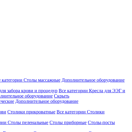
е категории
Столы массажные
Дополнительное оборудование
для забора крови и процедур
Все категории
Кресла для ЭЭГ и
лнительное оборудование
Скрыть
ические
Дополнительное оборудование
ови
Столики прикроватные
Все категории
Столики
ории
Столы пеленальные
Столы приборные
Столы-посты