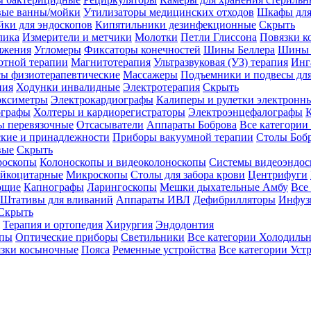
вые ванны/мойки
Утилизаторы медицинских отходов
Шкафы для
ки для эндоскопов
Кипятильники дезинфекционные
Скрыть
лика
Измерители и метчики
Молотки
Петли Глиссона
Повязки к
яжения
Угломеры
Фиксаторы конечностей
Шины Беллера
Шины 
отной терапии
Магнитотерапия
Ультразвуковая (УЗ) терапия
Инг
ы физиотерапевтические
Массажеры
Подъемники и подвесы дл
пия
Ходунки инвалидные
Электротерапия
Скрыть
оксиметры
Электрокардиографы
Калиперы и рулетки электронн
графы
Холтеры и кардиорегистраторы
Электроэнцефалографы
К
ы перевязочные
Отсасыватели
Аппараты Боброва
Все категории
ские и принадлежности
Приборы вакуумной терапии
Столы Боб
вые
Скрыть
роскопы
Колоноскопы и видеоколоноскопы
Системы видеоэндос
ейкоцитарные
Микроскопы
Столы для забора крови
Центрифуги
ющие
Капнографы
Ларингоскопы
Мешки дыхательные Амбу
Все
Штативы для вливаний
Аппараты ИВЛ
Дефибрилляторы
Инфуз
Скрыть
Терапия и ортопедия
Хирургия
Эндодонтия
упы
Оптические приборы
Светильники
Все категории
Холодильн
зки косыночные
Пояса
Ременные устройства
Все категории
Уст