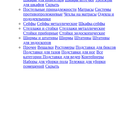
для шкафов
Скрыть
Постельные принадлежности
Матрасы
Системы
противопролежневые
Чехлы на матрасы
Одеяла и
пододеяльники
Сейфы
Сейфы металлические
Шкафы-сейфы
Стеллажи и стойки
Стеллажи металлические
Стойки приборные
Стойки эндоскопические
Ширмы и штативы
Ширмы
Штативы
Штативы
для эндоскопов
Прочее
Вешалки
Ростомеры
Подставки для биксов
Подставки для тазов
Подставки для ног
Все
категории
Подставки для ведер
Контейнеры
Наборы для уборки пола
Тележки для уборки
помещений
Скрыть