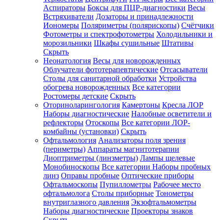
Аспираторы
Боксы для ПЦР-диагностики
Весы
Встряхиватели
Дозаторы и принадлежности
Иономеры
Поляриметры (полярископы)
Счётчики
Фотометры и спектрофотометры
Холодильники и
морозильники
Шкафы сушильные
Штативы
Скрыть
Неонатология
Весы для новорожденных
Облучатели фототерапевтические
Отсасыватели
Столы для санитарной обработки
Устройства
обогрева новорожденных
Все категории
Ростомеры детские
Скрыть
Оториноларингология
Камертоны
Кресла ЛОР
Наборы диагностические
Налобные осветители и
рефлекторы
Отоскопы
Все категории
ЛОР-
комбайны (установки)
Скрыть
Офтальмология
Анализаторы поля зрения
(периметры)
Аппараты магнитотерапии
Диоптриметры (линзметры)
Лампы щелевые
Монобиноскопы
Все категории
Наборы пробных
линз
Оправы пробные
Оптические приборы
Офтальмоскопы
Пупиллометры
Рабочее место
офтальмолога
Столы приборные
Тонометры
внутриглазного давления
Экзофтальмометры
Наборы диагностические
Проекторы знаков
Скрыть