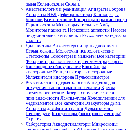
дыма
Кольпоскопы
Скрыть
Анестезиология и реанимация
Аппараты Боброва
Аппараты ИВЛ
Дефибрилляторы
Капнографы
Консоли
Все категории
Концентраторы кислорода
Ларингоскопы
Мешки дыхательные Амбу
Мониторы пациента
Наркозные аппараты
Насосы
инфузионные
Светильники
Расходные материалы
Скрыть
Диагностика
Алкотестеры и принадлежности
Дерматоскопы
Молоточки неврологические
Стетоскопы
Тонометры и манжеты
Все категории
Фонарики диагностические
Термометры
Скрыть
Кислородное оборудование
Коктейлеры
кислородные
Концентраторы кислородные
Увлажнители кислорода
Пульсоксиметры
Косметология и дерматология
Аппараты для
похудения и антивозрастной терапии
Кресла
косметологические
Лазеры хирургические и
принадлежности
Лампы-лупы
Холодильники для
медикаментов
Все категории
Эвакуаторы дыма
Аппараты для физиотерапии
Дерматоскопы
Центрифуги
Коагуляторы (электрокоагуляторы)
Скрыть
Лаборатория
Аквадистилляторы
Микроскопы
Термостаты
Центрифуги
PH-метры
Все категории