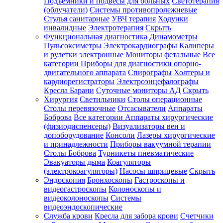
Подъемники и подвесы для больных
Светотерапия
(облучатели)
Системы противопролежневые
Стулья санитарные
УВЧ терапия
Ходунки
инвалидные
Электротерапия
Скрыть
Функциональная диагностика
Динамометры
Пульсоксиметры
Электрокардиографы
Калиперы
и рулетки электронные
Мониторы фетальные
Все
категории
Приборы для диагностики опорно-
двигательного аппарата
Спирографы
Холтеры и
кардиорегистраторы
Электроэнцефалографы
Кресла Барани
Суточные мониторы АД
Скрыть
Хирургия
Светильники
Столы операционные
Столы перевязочные
Отсасыватели
Аппараты
Боброва
Все категории
Аппараты хирургические
(физиодиспенсеры)
Визуализаторы вен и
допоборудование
Консоли
Лазеры хирургические
и принадлежности
Приборы вакуумной терапии
Столы Боброва
Турникеты пневматические
Эвакуаторы дыма
Коагуляторы
(электрокоагуляторы)
Насосы шприцевые
Скрыть
Эндоскопия
Бронхоскопы
Гастроскопы и
видеогастроскопы
Колоноскопы и
видеоколоноскопы
Системы
видеоэндоскопические
Служба крови
Кресла для забора крови
Счетчики