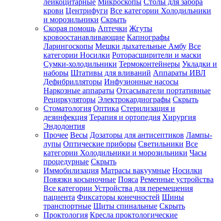
лейкоцитарные
Микроскопы
Столы для забора
крови
Центрифуги
Все категории
Холодильники
и морозильники
Скрыть
Скорая помощь
Аптечки
Жгуты
кровоостанавливающие
Капнографы
Ларингоскопы
Мешки дыхательные Амбу
Все
категории
Носилки
Роторасширители и маски
Сумки-холодильники
Термоконтейнеры
Укладки и
наборы
Штативы для вливаний
Аппараты ИВЛ
Дефибрилляторы
Инфузионные насосы
Наркозные аппараты
Отсасыватели портативные
Рециркуляторы
Электрокардиографы
Скрыть
Стоматология
Оптика
Стерилизация и
дезинфекция
Терапия и ортопедия
Хирургия
Эндодонтия
Прочее
Весы
Дозаторы для антисептиков
Лампы-
лупы
Оптические приборы
Светильники
Все
категории
Холодильники и морозильники
Часы
процедурные
Скрыть
Иммобилизация
Матрасы вакуумные
Носилки
Повязки косыночные
Пояса
Ременные устройства
Все категории
Устройства для перемещения
пациента
Фиксаторы конечностей
Шины
транспортные
Щиты спинальные
Скрыть
Проктология
Кресла проктологические