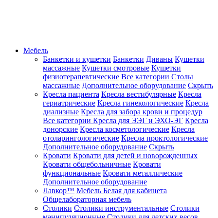
Мебель
Банкетки и кушетки
Банкетки
Диваны
Кушетки
массажные
Кушетки смотровые
Кушетки
физиотерапевтические
Все категории
Столы
массажные
Дополнительное оборудование
Скрыть
Кресла пациента
Кресла вестибулярные
Кресла
гериатрические
Кресла гинекологические
Кресла
диализные
Кресла для забора крови и процедур
Все категории
Кресла для ЭЭГ и ЭХО-ЭГ
Кресла
донорские
Кресла косметологические
Кресла
отоларингологические
Кресла проктологические
Дополнительное оборудование
Скрыть
Кровати
Кровати для детей и новорожденных
Кровати общебольничные
Кровати
функциональные
Кровати металлические
Дополнительное оборудование
Лавкор™
Мебель Белая для кабинета
Общелабораторная мебель
Столики
Столики инструментальные
Столики
манипуляционные
Столики для детских весов