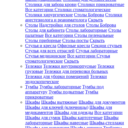
Столики для забора крови
Столики прикроватные
Все категории
Столики стоматологические
Столики хирургические
Столы Боброва
Столики
анестезиолога и реаниматолога
Скрыть
Столы
Надстройки для столов
Столы Боброва
Столы для кабинета
Столы лабораторные
Столы
палатные
Все категории
Столы пеленальные
Столы приборные
Столы-посты
Скрыть
Стулья и кресла
Офисные кресла
Секции стульев
Стулья для всех отраслей
Стулья лабораторные
Стулья медицинские
Все категории
Стулья
стоматологические
Скрыть
Тележки
Тележки внутрикорпусные
Тележки
грузовые
Тележки для перевозки больных
Тележки для уборки помещений
Тележки
эндоскопические
Тумбы
Тумбы лабораторные
Тумбы под
аппаратуру
Тумбы подкатные
Тумбы
прикроватные
Шкафы
Шкафы вытяжные
Шкафы для документов
Шкафы для ключей (ключницы)
Шкафы для
медикаментов
Шкафы для одежды
Все категории
Шкафы для сумок
Шкафы картотечные
Шкафы
лабораторные
Шкафы навесные
Шкафы-стеллажи
Шкафы для инвентаря
Шкафы аптечки
Трейзеры