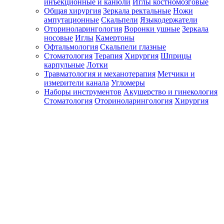
инъекционные и канюли
Иглы костномозговые
Общая хирургия
Зеркала ректальные
Ножи
ампутационные
Скальпели
Языкодержатели
Оториноларингология
Воронки ушные
Зеркала
носовые
Иглы
Камертоны
Офтальмология
Скальпели глазные
Стоматология
Терапия
Хирургия
Шприцы
карпульные
Лотки
Травматология и механотерапия
Метчики и
измерители канала
Угломеры
Наборы инструментов
Акушерство и гинекология
Стоматология
Оториноларингология
Хирургия