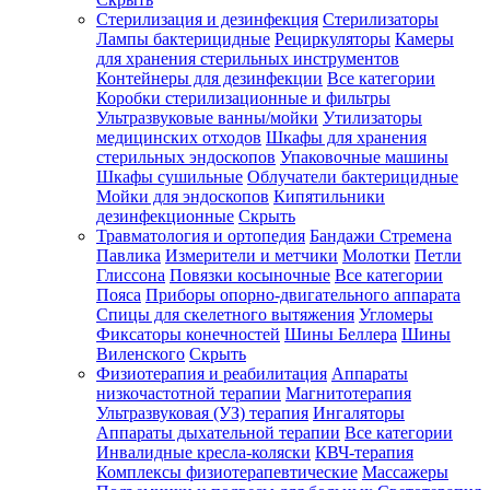
Стерилизация и дезинфекция
Стерилизаторы
Лампы бактерицидные
Рециркуляторы
Камеры
для хранения стерильных инструментов
Контейнеры для дезинфекции
Все категории
Коробки стерилизационные и фильтры
Ультразвуковые ванны/мойки
Утилизаторы
медицинских отходов
Шкафы для хранения
стерильных эндоскопов
Упаковочные машины
Шкафы сушильные
Облучатели бактерицидные
Мойки для эндоскопов
Кипятильники
дезинфекционные
Скрыть
Травматология и ортопедия
Бандажи Стремена
Павлика
Измерители и метчики
Молотки
Петли
Глиссона
Повязки косыночные
Все категории
Пояса
Приборы опорно-двигательного аппарата
Спицы для скелетного вытяжения
Угломеры
Фиксаторы конечностей
Шины Беллера
Шины
Виленского
Скрыть
Физиотерапия и реабилитация
Аппараты
низкочастотной терапии
Магнитотерапия
Ультразвуковая (УЗ) терапия
Ингаляторы
Аппараты дыхательной терапии
Все категории
Инвалидные кресла-коляски
КВЧ-терапия
Комплексы физиотерапевтические
Массажеры