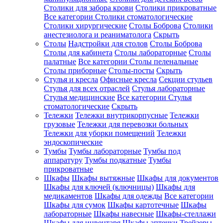
Столики для забора крови
Столики прикроватные
Все категории
Столики стоматологические
Столики хирургические
Столы Боброва
Столики
анестезиолога и реаниматолога
Скрыть
Столы
Надстройки для столов
Столы Боброва
Столы для кабинета
Столы лабораторные
Столы
палатные
Все категории
Столы пеленальные
Столы приборные
Столы-посты
Скрыть
Стулья и кресла
Офисные кресла
Секции стульев
Стулья для всех отраслей
Стулья лабораторные
Стулья медицинские
Все категории
Стулья
стоматологические
Скрыть
Тележки
Тележки внутрикорпусные
Тележки
грузовые
Тележки для перевозки больных
Тележки для уборки помещений
Тележки
эндоскопические
Тумбы
Тумбы лабораторные
Тумбы под
аппаратуру
Тумбы подкатные
Тумбы
прикроватные
Шкафы
Шкафы вытяжные
Шкафы для документов
Шкафы для ключей (ключницы)
Шкафы для
медикаментов
Шкафы для одежды
Все категории
Шкафы для сумок
Шкафы картотечные
Шкафы
лабораторные
Шкафы навесные
Шкафы-стеллажи
Шкафы для инвентаря
Шкафы аптечки
Трейзеры