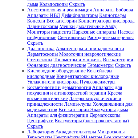
дыма
Кольпоскопы
Скрыть
Анестезиология и реанимация
Аппараты Боброва
Аппараты ИВЛ
Дефибрилляторы
Капнографы
Консоли
Все категории
Концентраторы кислорода
Ларингоскопы
Мешки дыхательные Амбу
Мониторы пациента
Наркозные аппараты
Насосы
инфузионные
Светильники
Расходные материалы
Скрыть
Диагностика
Алкотестеры и принадлежности
Дерматоскопы
Молоточки неврологические
Стетоскопы
Тонометры и манжеты
Все категории
Фонарики диагностические
Термометры
Скрыть
Кислородное оборудование
Коктейлеры
кислородные
Концентраторы кислородные
Увлажнители кислорода
Пульсоксиметры
Косметология и дерматология
Аппараты для
похудения и антивозрастной терапии
Кресла
косметологические
Лазеры хирургические и
принадлежности
Лампы-лупы
Холодильники для
медикаментов
Все категории
Эвакуаторы дыма
Аппараты для физиотерапии
Дерматоскопы
Центрифуги
Коагуляторы (электрокоагуляторы)
Скрыть
Лаборатория
Аквадистилляторы
Микроскопы
Термостаты
Центрифуги
PH-метры
Все категории