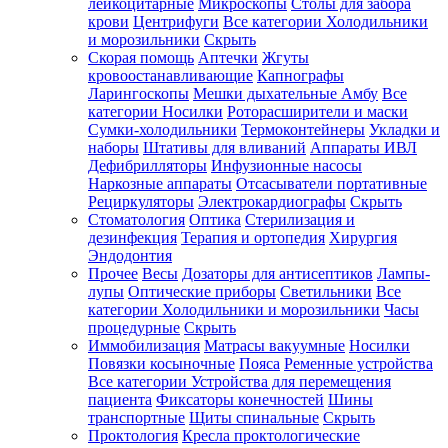
лейкоцитарные
Микроскопы
Столы для забора
крови
Центрифуги
Все категории
Холодильники
и морозильники
Скрыть
Скорая помощь
Аптечки
Жгуты
кровоостанавливающие
Капнографы
Ларингоскопы
Мешки дыхательные Амбу
Все
категории
Носилки
Роторасширители и маски
Сумки-холодильники
Термоконтейнеры
Укладки и
наборы
Штативы для вливаний
Аппараты ИВЛ
Дефибрилляторы
Инфузионные насосы
Наркозные аппараты
Отсасыватели портативные
Рециркуляторы
Электрокардиографы
Скрыть
Стоматология
Оптика
Стерилизация и
дезинфекция
Терапия и ортопедия
Хирургия
Эндодонтия
Прочее
Весы
Дозаторы для антисептиков
Лампы-
лупы
Оптические приборы
Светильники
Все
категории
Холодильники и морозильники
Часы
процедурные
Скрыть
Иммобилизация
Матрасы вакуумные
Носилки
Повязки косыночные
Пояса
Ременные устройства
Все категории
Устройства для перемещения
пациента
Фиксаторы конечностей
Шины
транспортные
Щиты спинальные
Скрыть
Проктология
Кресла проктологические