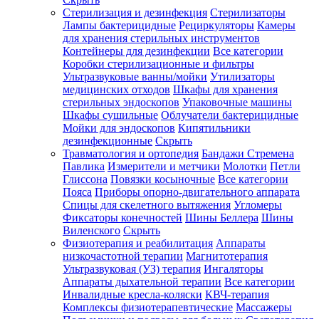
Стерилизация и дезинфекция
Стерилизаторы
Лампы бактерицидные
Рециркуляторы
Камеры
для хранения стерильных инструментов
Контейнеры для дезинфекции
Все категории
Коробки стерилизационные и фильтры
Ультразвуковые ванны/мойки
Утилизаторы
медицинских отходов
Шкафы для хранения
стерильных эндоскопов
Упаковочные машины
Шкафы сушильные
Облучатели бактерицидные
Мойки для эндоскопов
Кипятильники
дезинфекционные
Скрыть
Травматология и ортопедия
Бандажи Стремена
Павлика
Измерители и метчики
Молотки
Петли
Глиссона
Повязки косыночные
Все категории
Пояса
Приборы опорно-двигательного аппарата
Спицы для скелетного вытяжения
Угломеры
Фиксаторы конечностей
Шины Беллера
Шины
Виленского
Скрыть
Физиотерапия и реабилитация
Аппараты
низкочастотной терапии
Магнитотерапия
Ультразвуковая (УЗ) терапия
Ингаляторы
Аппараты дыхательной терапии
Все категории
Инвалидные кресла-коляски
КВЧ-терапия
Комплексы физиотерапевтические
Массажеры