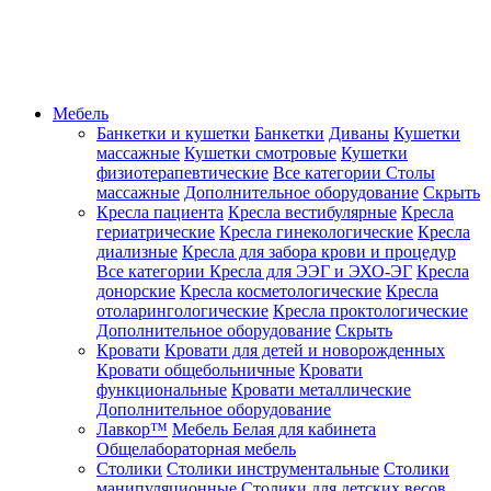
Мебель
Банкетки и кушетки
Банкетки
Диваны
Кушетки
массажные
Кушетки смотровые
Кушетки
физиотерапевтические
Все категории
Столы
массажные
Дополнительное оборудование
Скрыть
Кресла пациента
Кресла вестибулярные
Кресла
гериатрические
Кресла гинекологические
Кресла
диализные
Кресла для забора крови и процедур
Все категории
Кресла для ЭЭГ и ЭХО-ЭГ
Кресла
донорские
Кресла косметологические
Кресла
отоларингологические
Кресла проктологические
Дополнительное оборудование
Скрыть
Кровати
Кровати для детей и новорожденных
Кровати общебольничные
Кровати
функциональные
Кровати металлические
Дополнительное оборудование
Лавкор™
Мебель Белая для кабинета
Общелабораторная мебель
Столики
Столики инструментальные
Столики
манипуляционные
Столики для детских весов