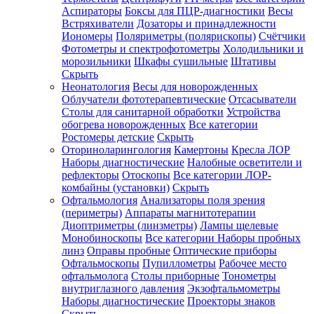
Аспираторы
Боксы для ПЦР-диагностики
Весы
Встряхиватели
Дозаторы и принадлежности
Иономеры
Поляриметры (полярископы)
Счётчики
Фотометры и спектрофотометры
Холодильники и
морозильники
Шкафы сушильные
Штативы
Скрыть
Неонатология
Весы для новорожденных
Облучатели фототерапевтические
Отсасыватели
Столы для санитарной обработки
Устройства
обогрева новорожденных
Все категории
Ростомеры детские
Скрыть
Оториноларингология
Камертоны
Кресла ЛОР
Наборы диагностические
Налобные осветители и
рефлекторы
Отоскопы
Все категории
ЛОР-
комбайны (установки)
Скрыть
Офтальмология
Анализаторы поля зрения
(периметры)
Аппараты магнитотерапии
Диоптриметры (линзметры)
Лампы щелевые
Монобиноскопы
Все категории
Наборы пробных
линз
Оправы пробные
Оптические приборы
Офтальмоскопы
Пупиллометры
Рабочее место
офтальмолога
Столы приборные
Тонометры
внутриглазного давления
Экзофтальмометры
Наборы диагностические
Проекторы знаков
Скрыть