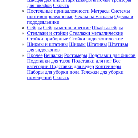
для шкафов
Скрыть
Постельные принадлежности
Матрасы
Системы
противопролежневые
Чехлы на матрасы
Одеяла и
пододеяльники
Сейфы
Сейфы металлические
Шкафы-сейфы
Стеллажи и стойки
Стеллажи металлические
Стойки приборные
Стойки эндоскопические
Ширмы и штативы
Ширмы
Штативы
Штативы
для эндоскопов
Прочее
Вешалки
Ростомеры
Подставки для биксов
Подставки для тазов
Подставки для ног
Все
категории
Подставки для ведер
Контейнеры
Наборы для уборки пола
Тележки для уборки
помещений
Скрыть