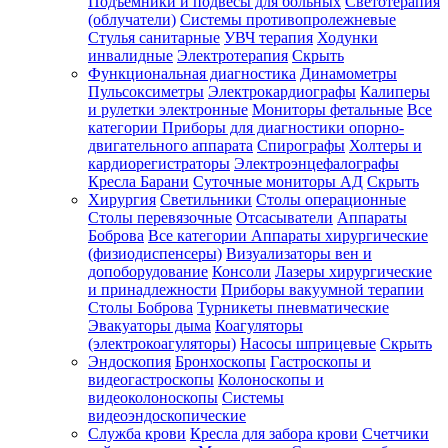
Подъемники и подвесы для больных
Светотерапия
(облучатели)
Системы противопролежневые
Стулья санитарные
УВЧ терапия
Ходунки
инвалидные
Электротерапия
Скрыть
Функциональная диагностика
Динамометры
Пульсоксиметры
Электрокардиографы
Калиперы
и рулетки электронные
Мониторы фетальные
Все
категории
Приборы для диагностики опорно-
двигательного аппарата
Спирографы
Холтеры и
кардиорегистраторы
Электроэнцефалографы
Кресла Барани
Суточные мониторы АД
Скрыть
Хирургия
Светильники
Столы операционные
Столы перевязочные
Отсасыватели
Аппараты
Боброва
Все категории
Аппараты хирургические
(физиодиспенсеры)
Визуализаторы вен и
допоборудование
Консоли
Лазеры хирургические
и принадлежности
Приборы вакуумной терапии
Столы Боброва
Турникеты пневматические
Эвакуаторы дыма
Коагуляторы
(электрокоагуляторы)
Насосы шприцевые
Скрыть
Эндоскопия
Бронхоскопы
Гастроскопы и
видеогастроскопы
Колоноскопы и
видеоколоноскопы
Системы
видеоэндоскопические
Служба крови
Кресла для забора крови
Счетчики