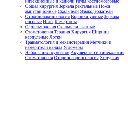
инъекционные и канюли
Иглы костномозговые
Общая хирургия
Зеркала ректальные
Ножи
ампутационные
Скальпели
Языкодержатели
Оториноларингология
Воронки ушные
Зеркала
носовые
Иглы
Камертоны
Офтальмология
Скальпели глазные
Стоматология
Терапия
Хирургия
Шприцы
карпульные
Лотки
Травматология и механотерапия
Метчики и
измерители канала
Угломеры
Наборы инструментов
Акушерство и гинекология
Стоматология
Оториноларингология
Хирургия