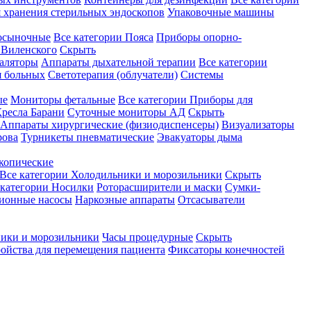
 хранения стерильных эндоскопов
Упаковочные машины
осыночные
Все категории
Пояса
Приборы опорно-
Виленского
Скрыть
аляторы
Аппараты дыхательной терапии
Все категории
я больных
Светотерапия (облучатели)
Системы
ые
Мониторы фетальные
Все категории
Приборы для
ресла Барани
Суточные мониторы АД
Скрыть
Аппараты хирургические (физиодиспенсеры)
Визуализаторы
рова
Турникеты пневматические
Эвакуаторы дыма
копические
Все категории
Холодильники и морозильники
Скрыть
 категории
Носилки
Роторасширители и маски
Сумки-
ионные насосы
Наркозные аппараты
Отсасыватели
ики и морозильники
Часы процедурные
Скрыть
ройства для перемещения пациента
Фиксаторы конечностей