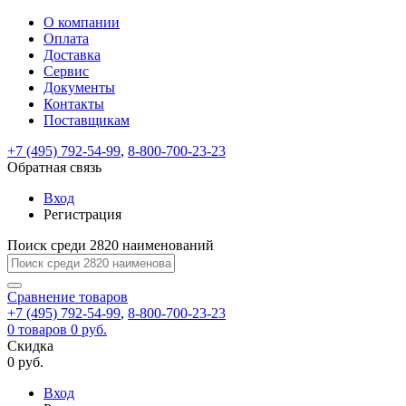
О компании
Восстановление
Обратная
Вход
Регистрация
Оплата
пароля
связь
На
Доставка
вашу
Сервис
почту
Только
Только
Документы
test@example.com
для
для
Ваше
Введите
Заполните
отправлена
Контакты
ИП
ИП
новый
Пароль
На
сообщение
ссылка.
форму.
и
и
Поставщикам
пароль
успешно
вашу
успешно
юр.
юр.
Перейдите
лиц
лиц
отправлено.
восстановлен
почту
+7 (495) 792-54-99
,
8-800-700-23-23
Мы
по
test@test.ru
ней
Обратная связь
отправим
для
отправлена
вам
завершения
Вход
ссылка.
регистрации.
ссылку
Регистрация
Войти
на
указанный
Поиск среди 2820 наименований
Перейдите
Сообщение
Ок
электронный
по
адрес,
ней
Сравнение
товаров
перейдя
для
+7 (495) 792-54-99
,
8-800-700-23-23
по
смены
Запомнить
Забыли
0
товаров
0 руб.
которой
пароля.
меня
пароль?
Скидка
Сменить
вы
0 руб.
сможете
пароль
Войти
Я принимаю условия
задать
Вход
пользовательского