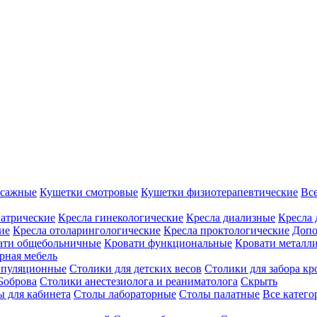
ссажные
Кушетки смотровые
Кушетки физиотерапевтические
Вс
иатрические
Кресла гинекологические
Кресла диализные
Кресла 
ие
Кресла отоларингологические
Кресла проктологические
Допо
ати общебольничные
Кровати функциональные
Кровати металл
рная мебель
ипуляционные
Столики для детских весов
Столики для забора кр
Боброва
Столики анестезиолога и реаниматолога
Скрыть
ы для кабинета
Столы лабораторные
Столы палатные
Все катег