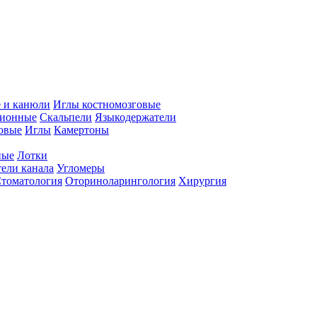
 и канюли
Иглы костномозговые
ционные
Скальпели
Языкодержатели
совые
Иглы
Камертоны
ные
Лотки
ели канала
Угломеры
томатология
Оториноларингология
Хирургия