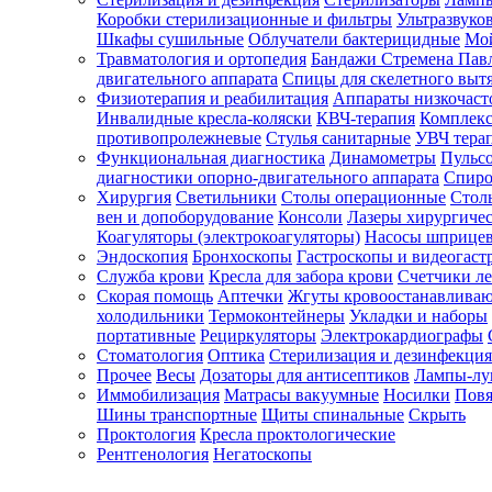
Коробки стерилизационные и фильтры
Ультразвуко
Шкафы сушильные
Облучатели бактерицидные
Мой
Травматология и ортопедия
Бандажи Стремена Пав
Зарегистрироваться
двигательного аппарата
Спицы для скелетного выт
Физиотерапия и реабилитация
Аппараты низкочаст
Инвалидные кресла-коляски
КВЧ-терапия
Комплекс
противопролежневые
Стулья санитарные
УВЧ тера
Функциональная диагностика
Динамометры
Пульс
Зачем
диагностики опорно-двигательного аппарата
Спиро
регистрироваться?
Хирургия
Светильники
Столы операционные
Стол
вен и допоборудование
Консоли
Лазеры хирургиче
Все
Коагуляторы (электрокоагуляторы)
Насосы шприце
покупки
Эндоскопия
Бронхоскопы
Гастроскопы и видеогаст
в
одном
Служба крови
Кресла для забора крови
Счетчики л
месте
Скорая помощь
Аптечки
Жгуты кровоостанавлива
Личный
холодильники
Термоконтейнеры
Укладки и наборы
менеджер
портативные
Рециркуляторы
Электрокардиографы
Стоматология
Оптика
Стерилизация и дезинфекция
Отслеживание
статуса
Прочее
Весы
Дозаторы для антисептиков
Лампы-л
заказа
Иммобилизация
Матрасы вакуумные
Носилки
Повя
Шины транспортные
Щиты спинальные
Скрыть
Проктология
Кресла проктологические
Рентгенология
Негатоскопы