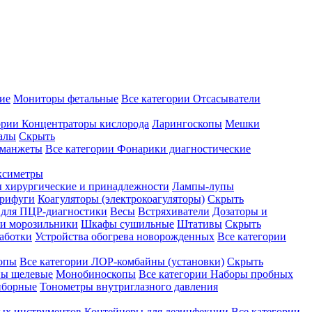
ие
Мониторы фетальные
Все категории
Отсасыватели
ории
Концентраторы кислорода
Ларингоскопы
Мешки
алы
Скрыть
 манжеты
Все категории
Фонарики диагностические
ксиметры
ы хирургические и принадлежности
Лампы-лупы
рифуги
Коагуляторы (электрокоагуляторы)
Скрыть
 для ПЦР-диагностики
Весы
Встряхиватели
Дозаторы и
и морозильники
Шкафы сушильные
Штативы
Скрыть
аботки
Устройства обогрева новорожденных
Все категории
опы
Все категории
ЛОР-комбайны (установки)
Скрыть
ы щелевые
Монобиноскопы
Все категории
Наборы пробных
иборные
Тонометры внутриглазного давления
ных инструментов
Контейнеры для дезинфекции
Все категории