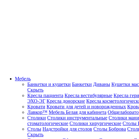
Мебель
Банкетки и кушетки
Банкетки
Диваны
Кушетки ма
Скрыть
Кресла пациента
Кресла вестибулярные
Кресла гер
ЭХО-ЭГ
Кресла донорские
Кресла косметологическ
Кровати
Кровати для детей и новорожденных
Кров
Лавкор™
Мебель Белая для кабинета
Общелаборато
Столики
Столики инструментальные
Столики ман
стоматологические
Столики хирургические
Столы 
Столы
Надстройки для столов
Столы Боброва
Стол
Скрыть