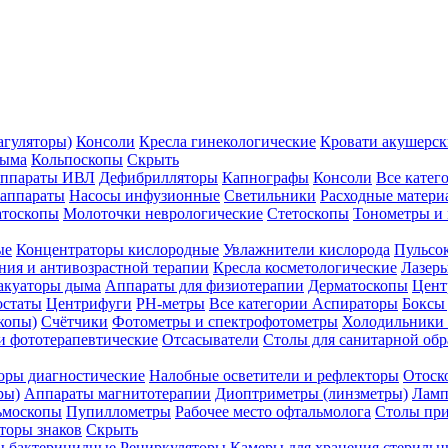
агуляторы)
Консоли
Кресла гинекологические
Кровати акушерск
дыма
Кольпоскопы
Скрыть
ппараты ИВЛ
Дефибрилляторы
Капнографы
Консоли
Все катег
 аппараты
Насосы инфузионные
Светильники
Расходные матери
атоскопы
Молоточки неврологические
Стетоскопы
Тонометры и
ые
Концентраторы кислородные
Увлажнители кислорода
Пульсо
ния и антивозрастной терапии
Кресла косметологические
Лазер
акуаторы дыма
Аппараты для физиотерапии
Дерматоскопы
Цент
остаты
Центрифуги
PH-метры
Все категории
Аспираторы
Боксы
копы)
Счётчики
Фотометры и спектрофотометры
Холодильники 
и фототерапевтические
Отсасыватели
Столы для санитарной обр
оры диагностические
Налобные осветители и рефлекторы
Отоск
ры)
Аппараты магнитотерапии
Диоптриметры (линзметры)
Ламп
ьмоскопы
Пупиллометры
Рабочее место офтальмолога
Столы пр
торы знаков
Скрыть
 бактерицидные
Рециркуляторы
Камеры для хранения стериль