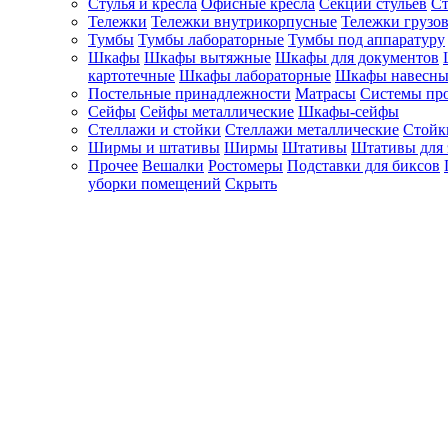
Стулья и кресла
Офисные кресла
Секции стульев
Ст
Тележки
Тележки внутрикорпусные
Тележки грузо
Тумбы
Тумбы лабораторные
Тумбы под аппаратуру
Шкафы
Шкафы вытяжные
Шкафы для документов
картотечные
Шкафы лабораторные
Шкафы навесны
Постельные принадлежности
Матрасы
Системы пр
Сейфы
Сейфы металлические
Шкафы-сейфы
Стеллажи и стойки
Стеллажи металлические
Стойк
Ширмы и штативы
Ширмы
Штативы
Штативы для 
Прочее
Вешалки
Ростомеры
Подставки для биксов
уборки помещений
Скрыть