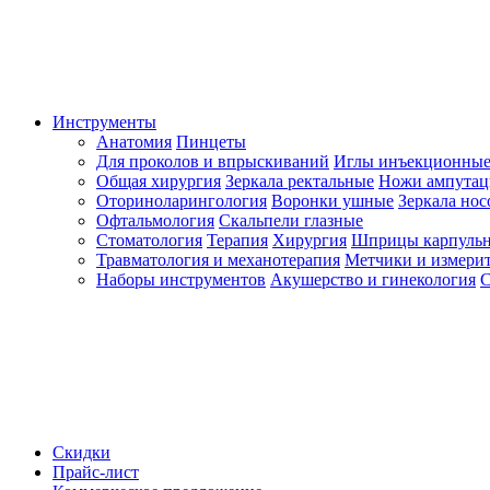
Инструменты
Анатомия
Пинцеты
Для проколов и впрыскиваний
Иглы инъекционные
Общая хирургия
Зеркала ректальные
Ножи ампута
Оториноларингология
Воронки ушные
Зеркала но
Офтальмология
Скальпели глазные
Стоматология
Терапия
Хирургия
Шприцы карпуль
Травматология и механотерапия
Метчики и измерит
Наборы инструментов
Акушерство и гинекология
С
Скидки
Прайс-лист