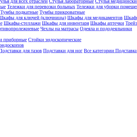
улья для всех отраслей
Стулья лабораторные
Стулья медицински
вые
Тележки для перевозки больных
Тележки для уборки помещ
Тумбы подкатные
Тумбы прикроватные
Шкафы для ключей (ключницы)
Шкафы для медикаментов
Шкафы
е
Шкафы-стеллажи
Шкафы для инвентаря
Шкафы аптечки
Трей
отивопролежневые
Чехлы на матрасы
Одеяла и пододеяльники
и приборные
Стойки эндоскопические
эндоскопов
Подставки для тазов
Подставки для ног
Все категории
Подставки