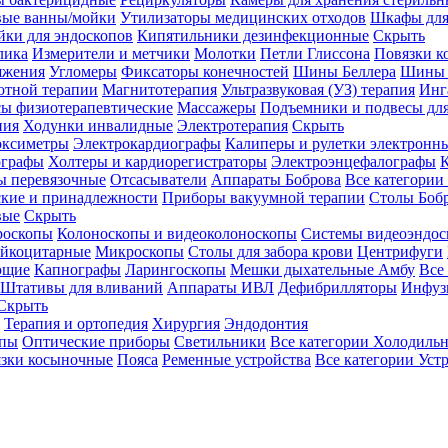
вые ванны/мойки
Утилизаторы медицинских отходов
Шкафы для
ки для эндоскопов
Кипятильники дезинфекционные
Скрыть
лика
Измерители и метчики
Молотки
Петли Глиссона
Повязки к
яжения
Угломеры
Фиксаторы конечностей
Шины Беллера
Шины 
отной терапии
Магнитотерапия
Ультразвуковая (УЗ) терапия
Инг
ы физиотерапевтические
Массажеры
Подъемники и подвесы дл
пия
Ходунки инвалидные
Электротерапия
Скрыть
оксиметры
Электрокардиографы
Калиперы и рулетки электронн
графы
Холтеры и кардиорегистраторы
Электроэнцефалографы
К
ы перевязочные
Отсасыватели
Аппараты Боброва
Все категории
ские и принадлежности
Приборы вакуумной терапии
Столы Боб
вые
Скрыть
роскопы
Колоноскопы и видеоколоноскопы
Системы видеоэндос
ейкоцитарные
Микроскопы
Столы для забора крови
Центрифуги
ющие
Капнографы
Ларингоскопы
Мешки дыхательные Амбу
Все
Штативы для вливаний
Аппараты ИВЛ
Дефибрилляторы
Инфуз
Скрыть
Терапия и ортопедия
Хирургия
Эндодонтия
упы
Оптические приборы
Светильники
Все категории
Холодильн
зки косыночные
Пояса
Ременные устройства
Все категории
Уст