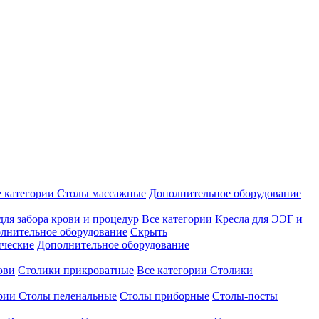
е категории
Столы массажные
Дополнительное оборудование
для забора крови и процедур
Все категории
Кресла для ЭЭГ и
лнительное оборудование
Скрыть
ические
Дополнительное оборудование
ови
Столики прикроватные
Все категории
Столики
ории
Столы пеленальные
Столы приборные
Столы-посты