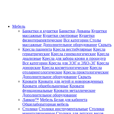
Мебель
Банкетки и кушетки
Банкетки
Диваны
Кушетки
массажные
Кушетки смотровые
Кушетки
физиотерапевтические
Все категории
Столы
массажные
Дополнительное оборудование
Скрыть
Кресла пациента
Кресла вестибулярные
Кресла
гериатрические
Кресла гинекологические
Кресла
диализные
Кресла для забора крови и процедур
Все категории
Кресла для ЭЭГ и ЭХО-ЭГ
Кресла
донорские
Кресла косметологические
Кресла
отоларингологические
Кресла проктологические
Дополнительное оборудование
Скрыть
Кровати
Кровати для детей и новорожденных
Кровати общебольничные
Кровати
функциональные
Кровати металлические
Дополнительное оборудование
Лавкор™
Мебель Белая для кабинета
Общелабораторная мебель
Столики
Столики инструментальные
Столики
манипуляционные
Столики для детских весов