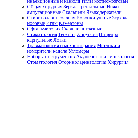
инъекционные и канюли
Иглы костномозговые
Общая хирургия
Зеркала ректальные
Ножи
ампутационные
Скальпели
Языкодержатели
Оториноларингология
Воронки ушные
Зеркала
носовые
Иглы
Камертоны
Офтальмология
Скальпели глазные
Стоматология
Терапия
Хирургия
Шприцы
карпульные
Лотки
Травматология и механотерапия
Метчики и
измерители канала
Угломеры
Наборы инструментов
Акушерство и гинекология
Стоматология
Оториноларингология
Хирургия