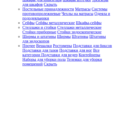
для шкафов
Скрыть
Постельные принадлежности
Матрасы
Системы
противопролежневые
Чехлы на матрасы
Одеяла и
пододеяльники
Сейфы
Сейфы металлические
Шкафы-сейфы
Стеллажи и стойки
Стеллажи металлические
Стойки приборные
Стойки эндоскопические
Ширмы и штативы
Ширмы
Штативы
Штативы
для эндоскопов
Прочее
Вешалки
Ростомеры
Подставки для биксов
Подставки для тазов
Подставки для ног
Все
категории
Подставки для ведер
Контейнеры
Наборы для уборки пола
Тележки для уборки
помещений
Скрыть