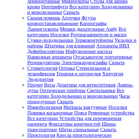
лейкоцитарные
Микроскопы
Столы для забора
крови
Центрифуги
Все категории
Холодильники
и морозильники
Скрыть
Скорая помощь
Аптечки
Жгуты
кровоостанавливающие
Капнографы
Ларингоскопы
Мешки дыхательные Амбу
Все
категории
Носилки
Роторасширители и маски
Сумки-холодильники
Термоконтейнеры
Укладки и
наборы
Штативы для вливаний
Аппараты ИВЛ
Дефибрилляторы
Инфузионные насосы
Наркозные аппараты
Отсасыватели портативные
Рециркуляторы
Электрокардиографы
Скрыть
Стоматология
Оптика
Стерилизация и
дезинфекция
Терапия и ортопедия
Хирургия
Эндодонтия
Прочее
Весы
Дозаторы для антисептиков
Лампы-
лупы
Оптические приборы
Светильники
Все
категории
Холодильники и морозильники
Часы
процедурные
Скрыть
Иммобилизация
Матрасы вакуумные
Носилки
Повязки косыночные
Пояса
Ременные устройства
Все категории
Устройства для перемещения
пациента
Фиксаторы конечностей
Шины
транспортные
Щиты спинальные
Скрыть
Проктология
Кресла проктологические