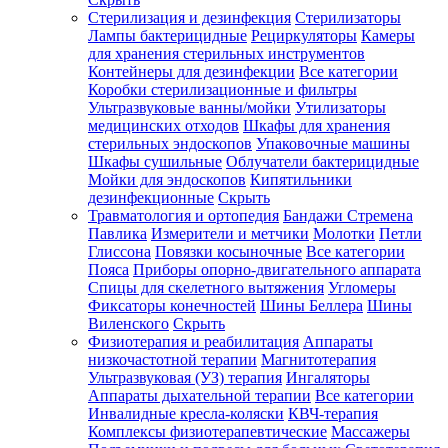
Стерилизация и дезинфекция
Стерилизаторы
Лампы бактерицидные
Рециркуляторы
Камеры
для хранения стерильных инструментов
Контейнеры для дезинфекции
Все категории
Коробки стерилизационные и фильтры
Ультразвуковые ванны/мойки
Утилизаторы
медицинских отходов
Шкафы для хранения
стерильных эндоскопов
Упаковочные машины
Шкафы сушильные
Облучатели бактерицидные
Мойки для эндоскопов
Кипятильники
дезинфекционные
Скрыть
Травматология и ортопедия
Бандажи Стремена
Павлика
Измерители и метчики
Молотки
Петли
Глиссона
Повязки косыночные
Все категории
Пояса
Приборы опорно-двигательного аппарата
Спицы для скелетного вытяжения
Угломеры
Фиксаторы конечностей
Шины Беллера
Шины
Виленского
Скрыть
Физиотерапия и реабилитация
Аппараты
низкочастотной терапии
Магнитотерапия
Ультразвуковая (УЗ) терапия
Ингаляторы
Аппараты дыхательной терапии
Все категории
Инвалидные кресла-коляски
КВЧ-терапия
Комплексы физиотерапевтические
Массажеры