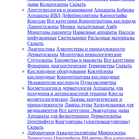
дыма
Кольпоскопы
Скрыть
Анестезиология и реанимация
Аппараты Боброва
Аппараты ИВЛ
Дефибрилляторы
Капнографы
Консоли
Все категории
Концентраторы кислорода
Ларингоскопы
Мешки дыхательные Амбу
Мониторы пациента
Наркозные аппараты
Насосы
инфузионные
Светильники
Расходные материалы
Скрыть
Диагностика
Алкотестеры и принадлежности
Дерматоскопы
Молоточки неврологические
Стетоскопы
Тонометры и манжеты
Все категории
Фонарики диагностические
Термометры
Скрыть
Кислородное оборудование
Коктейлеры
кислородные
Концентраторы кислородные
Увлажнители кислорода
Пульсоксиметры
Косметология и дерматология
Аппараты для
похудения и антивозрастной терапии
Кресла
косметологические
Лазеры хирургические и
принадлежности
Лампы-лупы
Холодильники для
медикаментов
Все категории
Эвакуаторы дыма
Аппараты для физиотерапии
Дерматоскопы
Центрифуги
Коагуляторы (электрокоагуляторы)
Скрыть
Лаборатория
Аквадистилляторы
Микроскопы
Термостаты
Центрифуги
PH-метры
Все категории