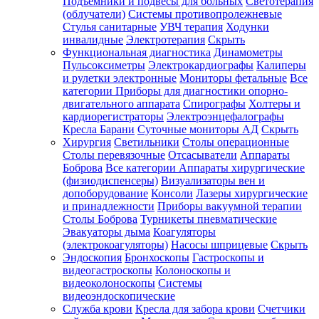
Подъемники и подвесы для больных
Светотерапия
(облучатели)
Системы противопролежневые
Стулья санитарные
УВЧ терапия
Ходунки
инвалидные
Электротерапия
Скрыть
Функциональная диагностика
Динамометры
Пульсоксиметры
Электрокардиографы
Калиперы
и рулетки электронные
Мониторы фетальные
Все
категории
Приборы для диагностики опорно-
двигательного аппарата
Спирографы
Холтеры и
кардиорегистраторы
Электроэнцефалографы
Кресла Барани
Суточные мониторы АД
Скрыть
Хирургия
Светильники
Столы операционные
Столы перевязочные
Отсасыватели
Аппараты
Боброва
Все категории
Аппараты хирургические
(физиодиспенсеры)
Визуализаторы вен и
допоборудование
Консоли
Лазеры хирургические
и принадлежности
Приборы вакуумной терапии
Столы Боброва
Турникеты пневматические
Эвакуаторы дыма
Коагуляторы
(электрокоагуляторы)
Насосы шприцевые
Скрыть
Эндоскопия
Бронхоскопы
Гастроскопы и
видеогастроскопы
Колоноскопы и
видеоколоноскопы
Системы
видеоэндоскопические
Служба крови
Кресла для забора крови
Счетчики