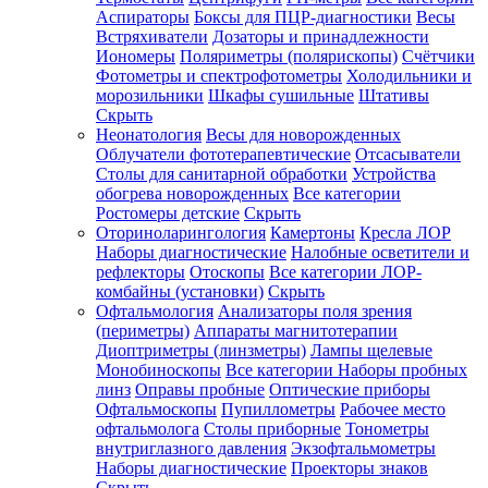
Аспираторы
Боксы для ПЦР-диагностики
Весы
Встряхиватели
Дозаторы и принадлежности
Иономеры
Поляриметры (полярископы)
Счётчики
Фотометры и спектрофотометры
Холодильники и
морозильники
Шкафы сушильные
Штативы
Скрыть
Неонатология
Весы для новорожденных
Облучатели фототерапевтические
Отсасыватели
Столы для санитарной обработки
Устройства
обогрева новорожденных
Все категории
Ростомеры детские
Скрыть
Оториноларингология
Камертоны
Кресла ЛОР
Наборы диагностические
Налобные осветители и
рефлекторы
Отоскопы
Все категории
ЛОР-
комбайны (установки)
Скрыть
Офтальмология
Анализаторы поля зрения
(периметры)
Аппараты магнитотерапии
Диоптриметры (линзметры)
Лампы щелевые
Монобиноскопы
Все категории
Наборы пробных
линз
Оправы пробные
Оптические приборы
Офтальмоскопы
Пупиллометры
Рабочее место
офтальмолога
Столы приборные
Тонометры
внутриглазного давления
Экзофтальмометры
Наборы диагностические
Проекторы знаков
Скрыть