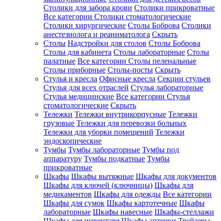
Столики для забора крови
Столики прикроватные
Все категории
Столики стоматологические
Столики хирургические
Столы Боброва
Столики
анестезиолога и реаниматолога
Скрыть
Столы
Надстройки для столов
Столы Боброва
Столы для кабинета
Столы лабораторные
Столы
палатные
Все категории
Столы пеленальные
Столы приборные
Столы-посты
Скрыть
Стулья и кресла
Офисные кресла
Секции стульев
Стулья для всех отраслей
Стулья лабораторные
Стулья медицинские
Все категории
Стулья
стоматологические
Скрыть
Тележки
Тележки внутрикорпусные
Тележки
грузовые
Тележки для перевозки больных
Тележки для уборки помещений
Тележки
эндоскопические
Тумбы
Тумбы лабораторные
Тумбы под
аппаратуру
Тумбы подкатные
Тумбы
прикроватные
Шкафы
Шкафы вытяжные
Шкафы для документов
Шкафы для ключей (ключницы)
Шкафы для
медикаментов
Шкафы для одежды
Все категории
Шкафы для сумок
Шкафы картотечные
Шкафы
лабораторные
Шкафы навесные
Шкафы-стеллажи
Шкафы для инвентаря
Шкафы аптечки
Трейзеры