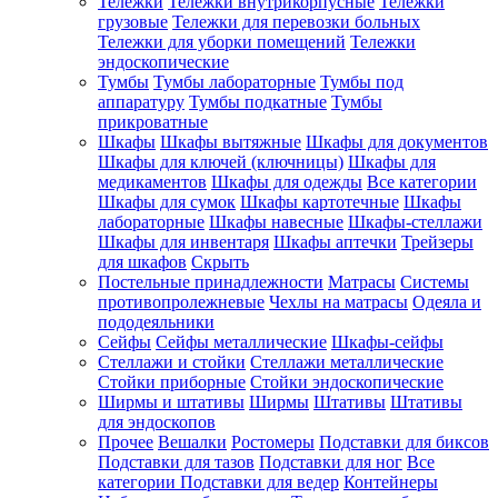
Тележки
Тележки внутрикорпусные
Тележки
грузовые
Тележки для перевозки больных
Тележки для уборки помещений
Тележки
эндоскопические
Тумбы
Тумбы лабораторные
Тумбы под
аппаратуру
Тумбы подкатные
Тумбы
прикроватные
Шкафы
Шкафы вытяжные
Шкафы для документов
Шкафы для ключей (ключницы)
Шкафы для
медикаментов
Шкафы для одежды
Все категории
Шкафы для сумок
Шкафы картотечные
Шкафы
лабораторные
Шкафы навесные
Шкафы-стеллажи
Шкафы для инвентаря
Шкафы аптечки
Трейзеры
для шкафов
Скрыть
Постельные принадлежности
Матрасы
Системы
противопролежневые
Чехлы на матрасы
Одеяла и
пододеяльники
Сейфы
Сейфы металлические
Шкафы-сейфы
Стеллажи и стойки
Стеллажи металлические
Стойки приборные
Стойки эндоскопические
Ширмы и штативы
Ширмы
Штативы
Штативы
для эндоскопов
Прочее
Вешалки
Ростомеры
Подставки для биксов
Подставки для тазов
Подставки для ног
Все
категории
Подставки для ведер
Контейнеры