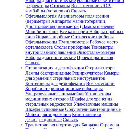
Наборы диагностические
Налобные осветители и
рефлекторы
Отоскопы
Все категории
ЛОР-
комбайны (установки)
Скрыть
Офтальмология
Анализаторы поля зрения
(периметры)
Аппараты магнитотерапии
Диоптриметры (линзметры)
Лампы щелевые
Монобиноскопы
Все категории
Наборы пробных
линз
Оправы пробные
Оптические приборы
Офтальмоскопы
Пупиллометры
Рабочее место
офтальмолога
Столы приборные
Тонометры
внутриглазного давления
Экзофтальмометры
Наборы диагностические
Проекторы знаков
Скрыть
Стерилизация и дезинфекция
Стерилизаторы
Лампы бактерицидные
Рециркуляторы
Камеры
для хранения стерильных инструментов
Контейнеры для дезинфекции
Все категории
Коробки стерилизационные и фильтры
Ультразвуковые ванны/мойки
Утилизаторы
медицинских отходов
Шкафы для хранения
стерильных эндоскопов
Упаковочные машины
Шкафы сушильные
Облучатели бактерицидные
Мойки для эндоскопов
Кипятильники
дезинфекционные
Скрыть
Травматология и ортопедия
Бандажи Стремена