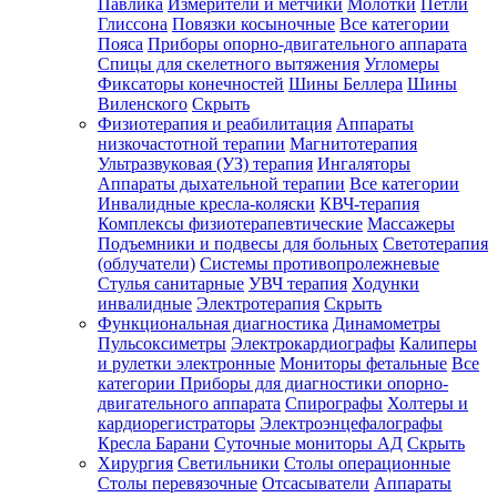
Павлика
Измерители и метчики
Молотки
Петли
Глиссона
Повязки косыночные
Все категории
Пояса
Приборы опорно-двигательного аппарата
Спицы для скелетного вытяжения
Угломеры
Фиксаторы конечностей
Шины Беллера
Шины
Виленского
Скрыть
Физиотерапия и реабилитация
Аппараты
низкочастотной терапии
Магнитотерапия
Ультразвуковая (УЗ) терапия
Ингаляторы
Аппараты дыхательной терапии
Все категории
Инвалидные кресла-коляски
КВЧ-терапия
Комплексы физиотерапевтические
Массажеры
Подъемники и подвесы для больных
Светотерапия
(облучатели)
Системы противопролежневые
Стулья санитарные
УВЧ терапия
Ходунки
инвалидные
Электротерапия
Скрыть
Функциональная диагностика
Динамометры
Пульсоксиметры
Электрокардиографы
Калиперы
и рулетки электронные
Мониторы фетальные
Все
категории
Приборы для диагностики опорно-
двигательного аппарата
Спирографы
Холтеры и
кардиорегистраторы
Электроэнцефалографы
Кресла Барани
Суточные мониторы АД
Скрыть
Хирургия
Светильники
Столы операционные
Столы перевязочные
Отсасыватели
Аппараты