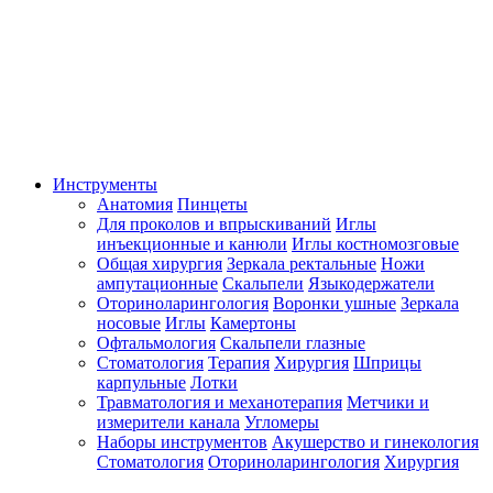
Инструменты
Анатомия
Пинцеты
Для проколов и впрыскиваний
Иглы
инъекционные и канюли
Иглы костномозговые
Общая хирургия
Зеркала ректальные
Ножи
ампутационные
Скальпели
Языкодержатели
Оториноларингология
Воронки ушные
Зеркала
носовые
Иглы
Камертоны
Офтальмология
Скальпели глазные
Стоматология
Терапия
Хирургия
Шприцы
карпульные
Лотки
Травматология и механотерапия
Метчики и
измерители канала
Угломеры
Наборы инструментов
Акушерство и гинекология
Стоматология
Оториноларингология
Хирургия