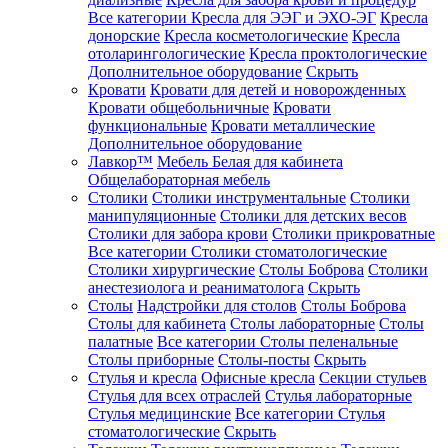
Все категории
Кресла для ЭЭГ и ЭХО-ЭГ
Кресла
донорские
Кресла косметологические
Кресла
отоларингологические
Кресла проктологические
Дополнительное оборудование
Скрыть
Кровати
Кровати для детей и новорожденных
Кровати общебольничные
Кровати
функциональные
Кровати металлические
Дополнительное оборудование
Лавкор™
Мебель Белая для кабинета
Общелабораторная мебель
Столики
Столики инструментальные
Столики
манипуляционные
Столики для детских весов
Столики для забора крови
Столики прикроватные
Все категории
Столики стоматологические
Столики хирургические
Столы Боброва
Столики
анестезиолога и реаниматолога
Скрыть
Столы
Надстройки для столов
Столы Боброва
Столы для кабинета
Столы лабораторные
Столы
палатные
Все категории
Столы пеленальные
Столы приборные
Столы-посты
Скрыть
Стулья и кресла
Офисные кресла
Секции стульев
Стулья для всех отраслей
Стулья лабораторные
Стулья медицинские
Все категории
Стулья
стоматологические
Скрыть