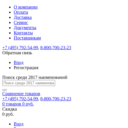
О компании
Восстановление
Обратная
Вход
Регистрация
Оплата
пароля
связь
На
Доставка
вашу
Сервис
почту
Только
Только
Документы
test@example.com
для
для
Ваше
Введите
Заполните
отправлена
ИП
ИП
Контакты
новый
Пароль
На
сообщение
форму.
ссылка.
и
и
пароль
Поставщикам
успешно
вашу
успешно
юр.
юр.
Перейдите
отправлено.
лиц
лиц
восстановлен
почту
Мы
+7 (495) 792-54-99
,
8-800-700-23-23
по
test@test.ru
ней
отправим
Обратная связь
для
отправлена
вам
завершения
ссылка.
Вход
регистрации.
ссылку
Регистрация
Войти
на
указанный
Перейдите
Сообщение
Поиск среди 2817 наименований
Ок
электронный
по
адрес,
ней
перейдя
Сравнение
для
товаров
по
+7 (495) 792-54-99
,
8-800-700-23-23
смены
Запомнить
Забыли
0
товаров
которой
0 руб.
пароля.
меня
пароль?
Сменить
Скидка
вы
0 руб.
сможете
пароль
Я принимаю условия
Войти
задать
пользовательского
Вход
новый
соглашения
и