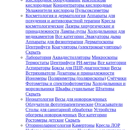
кислородные
Концентраторы кислородные
Увлажнители кислорода
Пульсоксиметры
Косметология и дерматология
Аппараты для
Зарегистрироваться
похудения и антивозрастной терапии
Кресла
косметологические
Лазеры хирургические и
принадлежности
Лампы-лупы
Холодильники для
медикаментов
Все категории
Эвакуаторы дыма
Аппараты для физиотерапии
Дерматоскопы
Зачем
Центрифуги
Коагуляторы (электрокоагуляторы)
регистрироваться?
Скрыть
Лаборатория
Аквадистилляторы
Микроскопы
Все
Термостаты
Центрифуги
PH-метры
Все категории
покупки
в
Аспираторы
Боксы для ПЦР-диагностики
Весы
одном
Встряхиватели
Дозаторы и принадлежности
месте
Иономеры
Поляриметры (полярископы)
Счётчики
Личный
Фотометры и спектрофотометры
Холодильники и
менеджер
морозильники
Шкафы сушильные
Штативы
Отслеживание
Скрыть
статуса
Неонатология
Весы для новорожденных
заказа
Облучатели фототерапевтические
Отсасыватели
Столы для санитарной обработки
Устройства
обогрева новорожденных
Все категории
Ростомеры детские
Скрыть
Оториноларингология
Камертоны
Кресла ЛОР