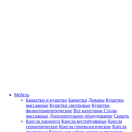
Мебель
Банкетки и кушетки
Банкетки
Диваны
Кушетки
массажные
Кушетки смотровые
Кушетки
физиотерапевтические
Все категории
Столы
массажные
Дополнительное оборудование
Скрыть
Кресла пациента
Кресла вестибулярные
Кресла
гериатрические
Кресла гинекологические
Кресла
диализные
Кресла для забора крови и процедур