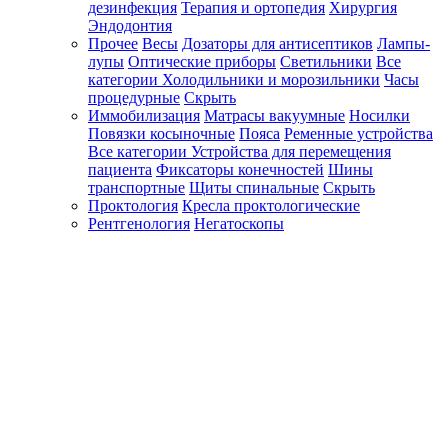
дезинфекция
Терапия и ортопедия
Хирургия
Эндодонтия
Прочее
Весы
Дозаторы для антисептиков
Лампы-
лупы
Оптические приборы
Светильники
Все
категории
Холодильники и морозильники
Часы
процедурные
Скрыть
Иммобилизация
Матрасы вакуумные
Носилки
Повязки косыночные
Пояса
Ременные устройства
Все категории
Устройства для перемещения
пациента
Фиксаторы конечностей
Шины
транспортные
Щиты спинальные
Скрыть
Проктология
Кресла проктологические
Рентгенология
Негатоскопы