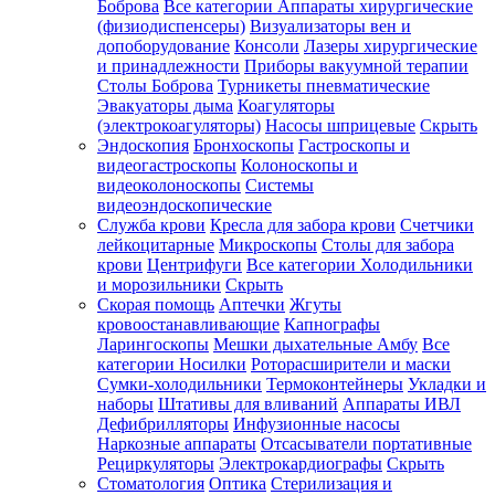
Боброва
Все категории
Аппараты хирургические
(физиодиспенсеры)
Визуализаторы вен и
допоборудование
Консоли
Лазеры хирургические
и принадлежности
Приборы вакуумной терапии
Столы Боброва
Турникеты пневматические
Эвакуаторы дыма
Коагуляторы
(электрокоагуляторы)
Насосы шприцевые
Скрыть
Эндоскопия
Бронхоскопы
Гастроскопы и
видеогастроскопы
Колоноскопы и
видеоколоноскопы
Системы
видеоэндоскопические
Служба крови
Кресла для забора крови
Счетчики
лейкоцитарные
Микроскопы
Столы для забора
крови
Центрифуги
Все категории
Холодильники
и морозильники
Скрыть
Скорая помощь
Аптечки
Жгуты
кровоостанавливающие
Капнографы
Ларингоскопы
Мешки дыхательные Амбу
Все
категории
Носилки
Роторасширители и маски
Сумки-холодильники
Термоконтейнеры
Укладки и
наборы
Штативы для вливаний
Аппараты ИВЛ
Дефибрилляторы
Инфузионные насосы
Наркозные аппараты
Отсасыватели портативные
Рециркуляторы
Электрокардиографы
Скрыть
Стоматология
Оптика
Стерилизация и