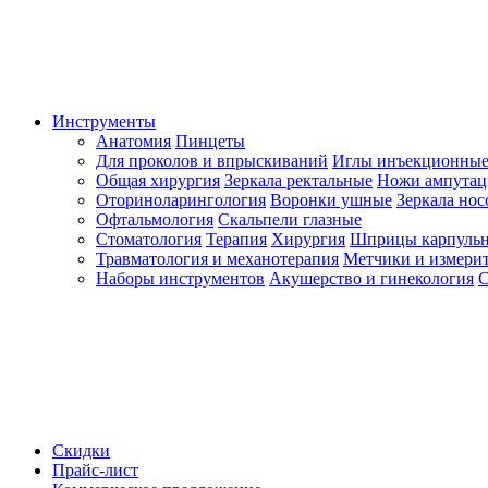
Инструменты
Анатомия
Пинцеты
Для проколов и впрыскиваний
Иглы инъекционные
Общая хирургия
Зеркала ректальные
Ножи ампута
Оториноларингология
Воронки ушные
Зеркала но
Офтальмология
Скальпели глазные
Стоматология
Терапия
Хирургия
Шприцы карпуль
Травматология и механотерапия
Метчики и измерит
Наборы инструментов
Акушерство и гинекология
С
Скидки
Прайс-лист