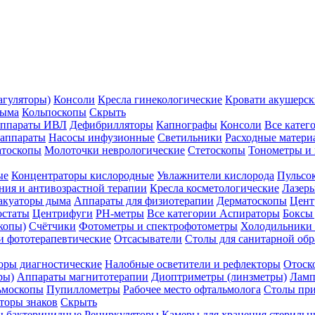
агуляторы)
Консоли
Кресла гинекологические
Кровати акушерск
дыма
Кольпоскопы
Скрыть
ппараты ИВЛ
Дефибрилляторы
Капнографы
Консоли
Все катег
 аппараты
Насосы инфузионные
Светильники
Расходные матери
атоскопы
Молоточки неврологические
Стетоскопы
Тонометры и
ые
Концентраторы кислородные
Увлажнители кислорода
Пульсо
ния и антивозрастной терапии
Кресла косметологические
Лазер
акуаторы дыма
Аппараты для физиотерапии
Дерматоскопы
Цент
остаты
Центрифуги
PH-метры
Все категории
Аспираторы
Боксы
копы)
Счётчики
Фотометры и спектрофотометры
Холодильники 
и фототерапевтические
Отсасыватели
Столы для санитарной обр
оры диагностические
Налобные осветители и рефлекторы
Отоск
ры)
Аппараты магнитотерапии
Диоптриметры (линзметры)
Ламп
ьмоскопы
Пупиллометры
Рабочее место офтальмолога
Столы пр
торы знаков
Скрыть
 бактерицидные
Рециркуляторы
Камеры для хранения стериль