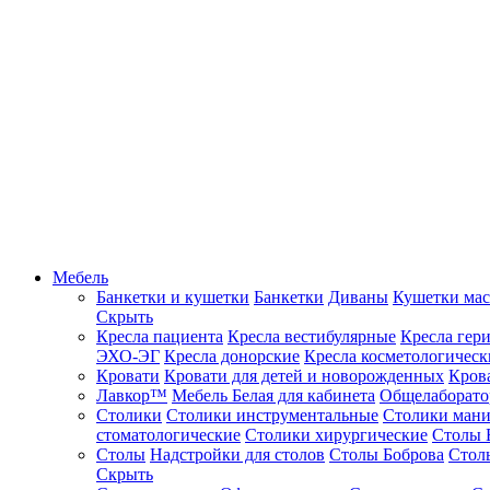
Мебель
Банкетки и кушетки
Банкетки
Диваны
Кушетки ма
Скрыть
Кресла пациента
Кресла вестибулярные
Кресла гер
ЭХО-ЭГ
Кресла донорские
Кресла косметологическ
Кровати
Кровати для детей и новорожденных
Кров
Лавкор™
Мебель Белая для кабинета
Общелаборато
Столики
Столики инструментальные
Столики ман
стоматологические
Столики хирургические
Столы 
Столы
Надстройки для столов
Столы Боброва
Стол
Скрыть