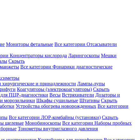
ие
Мониторы фетальные
Все категории
Отсасыватели
ории
Концентраторы кислорода
Ларингоскопы
Мешки
алы
Скрыть
 манжеты
Все категории
Фонарики диагностические
ксиметры
ы хирургические и принадлежности
Лампы-лупы
рифуги
Коагуляторы (электрокоагуляторы)
Скрыть
 для ПЦР-диагностики
Весы
Встряхиватели
Дозаторы и
и морозильники
Шкафы сушильные
Штативы
Скрыть
аботки
Устройства обогрева новорожденных
Все категории
опы
Все категории
ЛОР-комбайны (установки)
Скрыть
ы щелевые
Монобиноскопы
Все категории
Наборы пробных
иборные
Тонометры внутриглазного давления
ных инструментов
Контейнеры для дезинфекции
Все категории