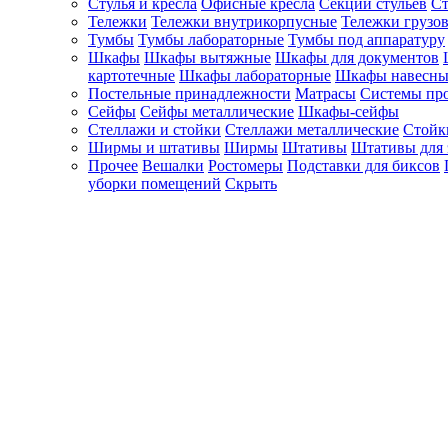
Стулья и кресла
Офисные кресла
Секции стульев
Ст
Тележки
Тележки внутрикорпусные
Тележки грузо
Тумбы
Тумбы лабораторные
Тумбы под аппаратуру
Шкафы
Шкафы вытяжные
Шкафы для документов
картотечные
Шкафы лабораторные
Шкафы навесны
Постельные принадлежности
Матрасы
Системы пр
Сейфы
Сейфы металлические
Шкафы-сейфы
Стеллажи и стойки
Стеллажи металлические
Стойк
Ширмы и штативы
Ширмы
Штативы
Штативы для 
Прочее
Вешалки
Ростомеры
Подставки для биксов
уборки помещений
Скрыть