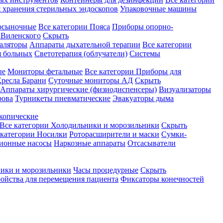
 хранения стерильных эндоскопов
Упаковочные машины
осыночные
Все категории
Пояса
Приборы опорно-
Виленского
Скрыть
аляторы
Аппараты дыхательной терапии
Все категории
я больных
Светотерапия (облучатели)
Системы
ые
Мониторы фетальные
Все категории
Приборы для
ресла Барани
Суточные мониторы АД
Скрыть
Аппараты хирургические (физиодиспенсеры)
Визуализаторы
рова
Турникеты пневматические
Эвакуаторы дыма
копические
Все категории
Холодильники и морозильники
Скрыть
 категории
Носилки
Роторасширители и маски
Сумки-
ионные насосы
Наркозные аппараты
Отсасыватели
ики и морозильники
Часы процедурные
Скрыть
ройства для перемещения пациента
Фиксаторы конечностей