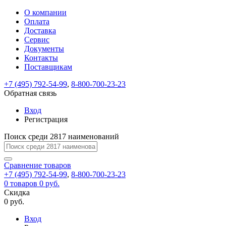
О компании
Восстановление
Обратная
Вход
Регистрация
Оплата
пароля
связь
На
Доставка
вашу
Сервис
почту
Только
Только
Документы
test@example.com
для
для
Ваше
Введите
Заполните
отправлена
Контакты
ИП
ИП
новый
Пароль
На
сообщение
ссылка.
форму.
и
и
Поставщикам
пароль
успешно
вашу
успешно
юр.
юр.
Перейдите
лиц
лиц
отправлено.
восстановлен
почту
+7 (495) 792-54-99
,
8-800-700-23-23
Мы
по
test@test.ru
ней
Обратная связь
отправим
для
отправлена
вам
завершения
Вход
ссылка.
регистрации.
ссылку
Регистрация
Войти
на
указанный
Поиск среди 2817 наименований
Перейдите
Сообщение
Ок
электронный
по
адрес,
ней
Сравнение
товаров
перейдя
для
+7 (495) 792-54-99
,
8-800-700-23-23
по
смены
Запомнить
Забыли
0
товаров
0 руб.
которой
пароля.
меня
пароль?
Скидка
Сменить
вы
0 руб.
сможете
пароль
Войти
Я принимаю условия
задать
Вход
пользовательского