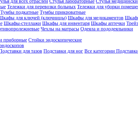
улья для всех отраслей
Стулья лабораторные
Стулья медицински
вые
Тележки для перевозки больных
Тележки для уборки помещ
Тумбы подкатные
Тумбы прикроватные
Шкафы для ключей (ключницы)
Шкафы для медикаментов
Шкафы
е
Шкафы-стеллажи
Шкафы для инвентаря
Шкафы аптечки
Трей
отивопролежневые
Чехлы на матрасы
Одеяла и пододеяльники
и приборные
Стойки эндоскопические
эндоскопов
Подставки для тазов
Подставки для ног
Все категории
Подставки