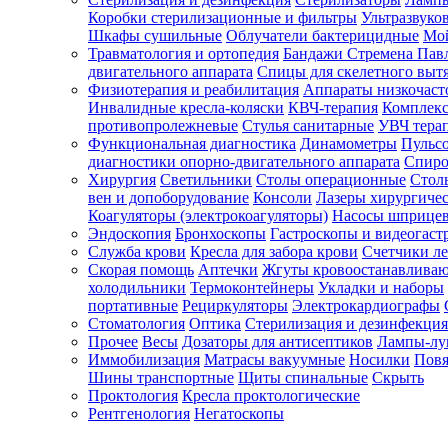
Коробки стерилизационные и фильтры
Ультразвуко
Шкафы сушильные
Облучатели бактерицидные
Мой
Травматология и ортопедия
Бандажи Стремена Пав
Зарегистрироваться
двигательного аппарата
Спицы для скелетного выт
Физиотерапия и реабилитация
Аппараты низкочаст
Инвалидные кресла-коляски
КВЧ-терапия
Комплекс
противопролежневые
Стулья санитарные
УВЧ тера
Функциональная диагностика
Динамометры
Пульс
Зачем
диагностики опорно-двигательного аппарата
Спиро
регистрироваться?
Хирургия
Светильники
Столы операционные
Стол
вен и допоборудование
Консоли
Лазеры хирургиче
Все
Коагуляторы (электрокоагуляторы)
Насосы шприце
покупки
Эндоскопия
Бронхоскопы
Гастроскопы и видеогаст
в
одном
Служба крови
Кресла для забора крови
Счетчики л
месте
Скорая помощь
Аптечки
Жгуты кровоостанавлива
Личный
холодильники
Термоконтейнеры
Укладки и наборы
менеджер
портативные
Рециркуляторы
Электрокардиографы
Стоматология
Оптика
Стерилизация и дезинфекция
Отслеживание
статуса
Прочее
Весы
Дозаторы для антисептиков
Лампы-л
заказа
Иммобилизация
Матрасы вакуумные
Носилки
Повя
Шины транспортные
Щиты спинальные
Скрыть
Проктология
Кресла проктологические
Рентгенология
Негатоскопы