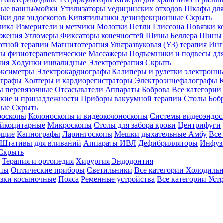
вые ванны/мойки
Утилизаторы медицинских отходов
Шкафы для
ки для эндоскопов
Кипятильники дезинфекционные
Скрыть
лика
Измерители и метчики
Молотки
Петли Глиссона
Повязки к
яжения
Угломеры
Фиксаторы конечностей
Шины Беллера
Шины 
отной терапии
Магнитотерапия
Ультразвуковая (УЗ) терапия
Инг
ы физиотерапевтические
Массажеры
Подъемники и подвесы дл
пия
Ходунки инвалидные
Электротерапия
Скрыть
оксиметры
Электрокардиографы
Калиперы и рулетки электронн
графы
Холтеры и кардиорегистраторы
Электроэнцефалографы
К
ы перевязочные
Отсасыватели
Аппараты Боброва
Все категории
ские и принадлежности
Приборы вакуумной терапии
Столы Боб
вые
Скрыть
роскопы
Колоноскопы и видеоколоноскопы
Системы видеоэндос
ейкоцитарные
Микроскопы
Столы для забора крови
Центрифуги
ющие
Капнографы
Ларингоскопы
Мешки дыхательные Амбу
Все
Штативы для вливаний
Аппараты ИВЛ
Дефибрилляторы
Инфуз
Скрыть
Терапия и ортопедия
Хирургия
Эндодонтия
упы
Оптические приборы
Светильники
Все категории
Холодильн
зки косыночные
Пояса
Ременные устройства
Все категории
Уст