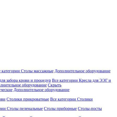
е категории
Столы массажные
Дополнительное оборудование
для забора крови и процедур
Все категории
Кресла для ЭЭГ и
лнительное оборудование
Скрыть
ические
Дополнительное оборудование
ови
Столики прикроватные
Все категории
Столики
ории
Столы пеленальные
Столы приборные
Столы-посты