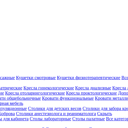
ссажные
Кушетки смотровые
Кушетки физиотерапевтические
Вс
иатрические
Кресла гинекологические
Кресла диализные
Кресла 
ие
Кресла отоларингологические
Кресла проктологические
Допо
ати общебольничные
Кровати функциональные
Кровати металл
рная мебель
ипуляционные
Столики для детских весов
Столики для забора кр
Боброва
Столики анестезиолога и реаниматолога
Скрыть
ы для кабинета
Столы лабораторные
Столы палатные
Все катег