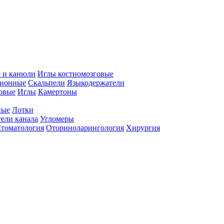
 и канюли
Иглы костномозговые
ционные
Скальпели
Языкодержатели
совые
Иглы
Камертоны
ные
Лотки
ели канала
Угломеры
томатология
Оториноларингология
Хирургия