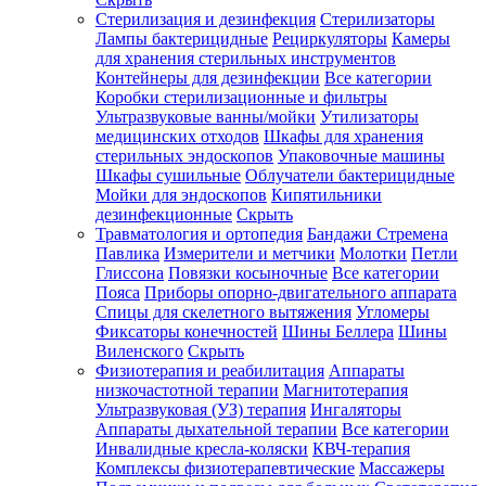
Стерилизация и дезинфекция
Стерилизаторы
Лампы бактерицидные
Рециркуляторы
Камеры
для хранения стерильных инструментов
Контейнеры для дезинфекции
Все категории
Коробки стерилизационные и фильтры
Ультразвуковые ванны/мойки
Утилизаторы
медицинских отходов
Шкафы для хранения
стерильных эндоскопов
Упаковочные машины
Шкафы сушильные
Облучатели бактерицидные
Мойки для эндоскопов
Кипятильники
дезинфекционные
Скрыть
Травматология и ортопедия
Бандажи Стремена
Павлика
Измерители и метчики
Молотки
Петли
Глиссона
Повязки косыночные
Все категории
Пояса
Приборы опорно-двигательного аппарата
Спицы для скелетного вытяжения
Угломеры
Фиксаторы конечностей
Шины Беллера
Шины
Виленского
Скрыть
Физиотерапия и реабилитация
Аппараты
низкочастотной терапии
Магнитотерапия
Ультразвуковая (УЗ) терапия
Ингаляторы
Аппараты дыхательной терапии
Все категории
Инвалидные кресла-коляски
КВЧ-терапия
Комплексы физиотерапевтические
Массажеры