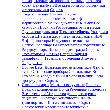
лейкоцитарные
Микроскопы
Столы для забора
крови
Центрифуги
Все категории
Холодильники
и морозильники
Скрыть
Скорая помощь
Аптечки
Жгуты
кровоостанавливающие
Капнографы
Ларингоскопы
Мешки дыхательные Амбу
Все
категории
Носилки
Роторасширители и маски
Сумки-холодильники
Термоконтейнеры
Укладки и
наборы
Штативы для вливаний
Аппараты ИВЛ
Дефибрилляторы
Инфузионные насосы
Наркозные аппараты
Отсасыватели портативные
Рециркуляторы
Электрокардиографы
Скрыть
Стоматология
Оптика
Стерилизация и
дезинфекция
Терапия и ортопедия
Хирургия
Эндодонтия
Прочее
Весы
Дозаторы для антисептиков
Лампы-
лупы
Оптические приборы
Светильники
Все
категории
Холодильники и морозильники
Часы
процедурные
Скрыть
Иммобилизация
Матрасы вакуумные
Носилки
Повязки косыночные
Пояса
Ременные устройства
Все категории
Устройства для перемещения
пациента
Фиксаторы конечностей
Шины
транспортные
Щиты спинальные
Скрыть
Проктология
Кресла проктологические