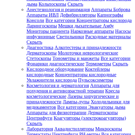
дыма
Кольпоскопы
Скрыть
Анестезиология и реанимация
Аппараты Боброва
Аппараты ИВЛ
Дефибрилляторы
Капнографы
Консоли
Все категории
Концентраторы кислорода
Ларингоскопы
Мешки дыхательные Амбу
Мониторы пациента
Наркозные аппараты
Насосы
инфузионные
Светильники
Расходные материалы
Скрыть
Диагностика
Алкотестеры и принадлежности
Дерматоскопы
Молоточки неврологические
Стетоскопы
Тонометры и манжеты
Все категории
Фонарики диагностические
Термометры
Скрыть
Кислородное оборудование
Коктейлеры
кислородные
Концентраторы кислородные
Увлажнители кислорода
Пульсоксиметры
Косметология и дерматология
Аппараты для
похудения и антивозрастной терапии
Кресла
косметологические
Лазеры хирургические и
принадлежности
Лампы-лупы
Холодильники для
медикаментов
Все категории
Эвакуаторы дыма
Аппараты для физиотерапии
Дерматоскопы
Центрифуги
Коагуляторы (электрокоагуляторы)
Скрыть
Лаборатория
Аквадистилляторы
Микроскопы
Термостаты
Центрифуги
PH-метры
Все категории