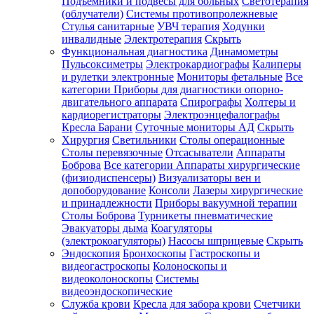
Подъемники и подвесы для больных
Светотерапия
(облучатели)
Системы противопролежневые
Стулья санитарные
УВЧ терапия
Ходунки
инвалидные
Электротерапия
Скрыть
Функциональная диагностика
Динамометры
Пульсоксиметры
Электрокардиографы
Калиперы
и рулетки электронные
Мониторы фетальные
Все
категории
Приборы для диагностики опорно-
двигательного аппарата
Спирографы
Холтеры и
кардиорегистраторы
Электроэнцефалографы
Кресла Барани
Суточные мониторы АД
Скрыть
Хирургия
Светильники
Столы операционные
Столы перевязочные
Отсасыватели
Аппараты
Боброва
Все категории
Аппараты хирургические
(физиодиспенсеры)
Визуализаторы вен и
допоборудование
Консоли
Лазеры хирургические
и принадлежности
Приборы вакуумной терапии
Столы Боброва
Турникеты пневматические
Эвакуаторы дыма
Коагуляторы
(электрокоагуляторы)
Насосы шприцевые
Скрыть
Эндоскопия
Бронхоскопы
Гастроскопы и
видеогастроскопы
Колоноскопы и
видеоколоноскопы
Системы
видеоэндоскопические
Служба крови
Кресла для забора крови
Счетчики