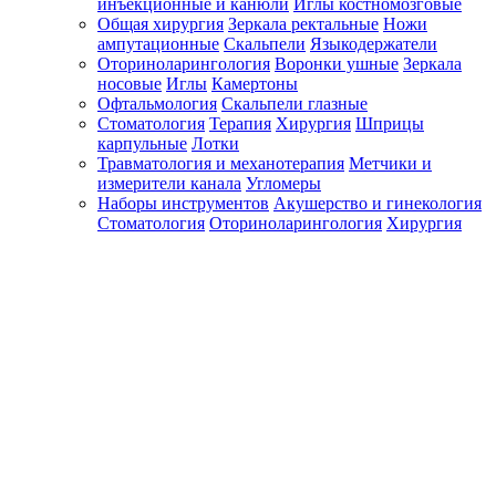
инъекционные и канюли
Иглы костномозговые
Общая хирургия
Зеркала ректальные
Ножи
ампутационные
Скальпели
Языкодержатели
Оториноларингология
Воронки ушные
Зеркала
носовые
Иглы
Камертоны
Офтальмология
Скальпели глазные
Стоматология
Терапия
Хирургия
Шприцы
карпульные
Лотки
Травматология и механотерапия
Метчики и
измерители канала
Угломеры
Наборы инструментов
Акушерство и гинекология
Стоматология
Оториноларингология
Хирургия