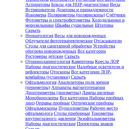
Аспираторы
Боксы для ПЦР-диагностики
Весы
Встряхиватели
Дозаторы и принадлежности
Иономеры
Поляриметры (полярископы)
Счётчики
Фотометры и спектрофотометры
Холодильники и
морозильники
Шкафы сушильные
Штативы
Скрыть
Неонатология
Весы для новорожденных
Облучатели фототерапевтические
Отсасыватели
Столы для санитарной обработки
Устройства
обогрева новорожденных
Все категории
Ростомеры детские
Скрыть
Оториноларингология
Камертоны
Кресла ЛОР
Наборы диагностические
Налобные осветители и
рефлекторы
Отоскопы
Все категории
ЛОР-
комбайны (установки)
Скрыть
Офтальмология
Анализаторы поля зрения
(периметры)
Аппараты магнитотерапии
Диоптриметры (линзметры)
Лампы щелевые
Монобиноскопы
Все категории
Наборы пробных
линз
Оправы пробные
Оптические приборы
Офтальмоскопы
Пупиллометры
Рабочее место
офтальмолога
Столы приборные
Тонометры
внутриглазного давления
Экзофтальмометры
Наборы диагностические
Проекторы знаков
Скрыть