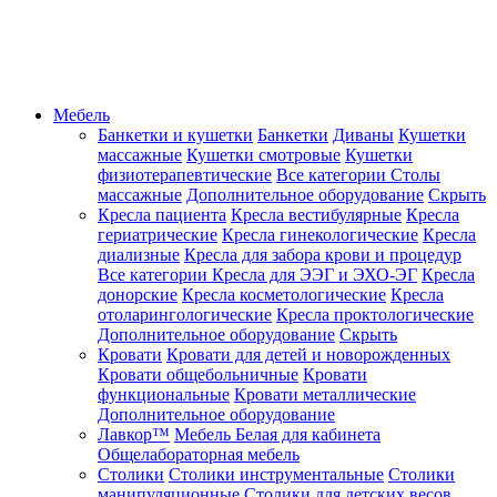
Мебель
Банкетки и кушетки
Банкетки
Диваны
Кушетки
массажные
Кушетки смотровые
Кушетки
физиотерапевтические
Все категории
Столы
массажные
Дополнительное оборудование
Скрыть
Кресла пациента
Кресла вестибулярные
Кресла
гериатрические
Кресла гинекологические
Кресла
диализные
Кресла для забора крови и процедур
Все категории
Кресла для ЭЭГ и ЭХО-ЭГ
Кресла
донорские
Кресла косметологические
Кресла
отоларингологические
Кресла проктологические
Дополнительное оборудование
Скрыть
Кровати
Кровати для детей и новорожденных
Кровати общебольничные
Кровати
функциональные
Кровати металлические
Дополнительное оборудование
Лавкор™
Мебель Белая для кабинета
Общелабораторная мебель
Столики
Столики инструментальные
Столики
манипуляционные
Столики для детских весов