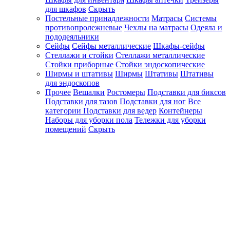
для шкафов
Скрыть
Постельные принадлежности
Матрасы
Системы
противопролежневые
Чехлы на матрасы
Одеяла и
пододеяльники
Сейфы
Сейфы металлические
Шкафы-сейфы
Стеллажи и стойки
Стеллажи металлические
Стойки приборные
Стойки эндоскопические
Ширмы и штативы
Ширмы
Штативы
Штативы
для эндоскопов
Прочее
Вешалки
Ростомеры
Подставки для биксов
Подставки для тазов
Подставки для ног
Все
категории
Подставки для ведер
Контейнеры
Наборы для уборки пола
Тележки для уборки
помещений
Скрыть