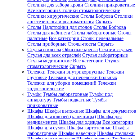
Столики для забора крови
Столики прикроватные
Все категории
Столики стоматологические
Столики хирургические
Столы Боброва
Столики
анестезиолога и реаниматолога
Скрыть
Столы
Надстройки для столов
Столы Боброва
Столы для кабинета
Столы лабораторные
Столы
палатные
Все категории
Столы пеленальные
Столы приборные
Столы-посты
Скрыть
Стулья и кресла
Офисные кресла
Секции стульев
Стулья для всех отраслей
Стулья лабораторные
Стулья медицинские
Все категории
Стулья
стоматологические
Скрыть
Тележки
Тележки внутрикорпусные
Тележки
грузовые
Тележки для перевозки больных
Тележки для уборки помещений
Тележки
эндоскопические
Тумбы
Тумбы лабораторные
Тумбы под
аппаратуру
Тумбы подкатные
Тумбы
прикроватные
Шкафы
Шкафы вытяжные
Шкафы для документов
Шкафы для ключей (ключницы)
Шкафы для
медикаментов
Шкафы для одежды
Все категории
Шкафы для сумок
Шкафы картотечные
Шкафы
лабораторные
Шкафы навесные
Шкафы-стеллажи
Шкафы для инвентаря
Шкафы аптечки
Трейзеры