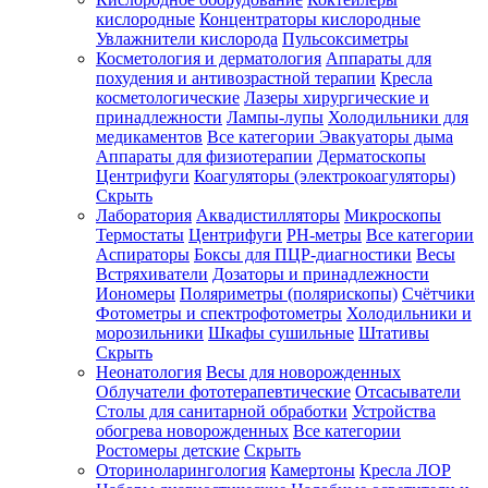
кислородные
Концентраторы кислородные
Увлажнители кислорода
Пульсоксиметры
Косметология и дерматология
Аппараты для
Зарегистрироваться
похудения и антивозрастной терапии
Кресла
косметологические
Лазеры хирургические и
принадлежности
Лампы-лупы
Холодильники для
медикаментов
Все категории
Эвакуаторы дыма
Аппараты для физиотерапии
Дерматоскопы
Зачем
Центрифуги
Коагуляторы (электрокоагуляторы)
регистрироваться?
Скрыть
Лаборатория
Аквадистилляторы
Микроскопы
Все
Термостаты
Центрифуги
PH-метры
Все категории
покупки
в
Аспираторы
Боксы для ПЦР-диагностики
Весы
одном
Встряхиватели
Дозаторы и принадлежности
месте
Иономеры
Поляриметры (полярископы)
Счётчики
Личный
Фотометры и спектрофотометры
Холодильники и
менеджер
морозильники
Шкафы сушильные
Штативы
Отслеживание
Скрыть
статуса
Неонатология
Весы для новорожденных
заказа
Облучатели фототерапевтические
Отсасыватели
Столы для санитарной обработки
Устройства
обогрева новорожденных
Все категории
Ростомеры детские
Скрыть
Оториноларингология
Камертоны
Кресла ЛОР