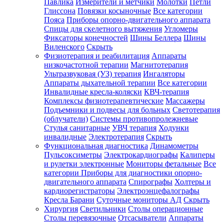
Павлика
Измерители и метчики
Молотки
Петли
Глиссона
Повязки косыночные
Все категории
Пояса
Приборы опорно-двигательного аппарата
Спицы для скелетного вытяжения
Угломеры
Фиксаторы конечностей
Шины Беллера
Шины
Виленского
Скрыть
Физиотерапия и реабилитация
Аппараты
низкочастотной терапии
Магнитотерапия
Ультразвуковая (УЗ) терапия
Ингаляторы
Аппараты дыхательной терапии
Все категории
Инвалидные кресла-коляски
КВЧ-терапия
Комплексы физиотерапевтические
Массажеры
Подъемники и подвесы для больных
Светотерапия
(облучатели)
Системы противопролежневые
Стулья санитарные
УВЧ терапия
Ходунки
инвалидные
Электротерапия
Скрыть
Функциональная диагностика
Динамометры
Пульсоксиметры
Электрокардиографы
Калиперы
и рулетки электронные
Мониторы фетальные
Все
категории
Приборы для диагностики опорно-
двигательного аппарата
Спирографы
Холтеры и
кардиорегистраторы
Электроэнцефалографы
Кресла Барани
Суточные мониторы АД
Скрыть
Хирургия
Светильники
Столы операционные
Столы перевязочные
Отсасыватели
Аппараты