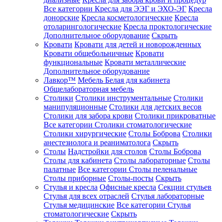
Все категории
Кресла для ЭЭГ и ЭХО-ЭГ
Кресла
донорские
Кресла косметологические
Кресла
отоларингологические
Кресла проктологические
Дополнительное оборудование
Скрыть
Кровати
Кровати для детей и новорожденных
Кровати общебольничные
Кровати
функциональные
Кровати металлические
Дополнительное оборудование
Лавкор™
Мебель Белая для кабинета
Общелабораторная мебель
Столики
Столики инструментальные
Столики
манипуляционные
Столики для детских весов
Столики для забора крови
Столики прикроватные
Все категории
Столики стоматологические
Столики хирургические
Столы Боброва
Столики
анестезиолога и реаниматолога
Скрыть
Столы
Надстройки для столов
Столы Боброва
Столы для кабинета
Столы лабораторные
Столы
палатные
Все категории
Столы пеленальные
Столы приборные
Столы-посты
Скрыть
Стулья и кресла
Офисные кресла
Секции стульев
Стулья для всех отраслей
Стулья лабораторные
Стулья медицинские
Все категории
Стулья
стоматологические
Скрыть