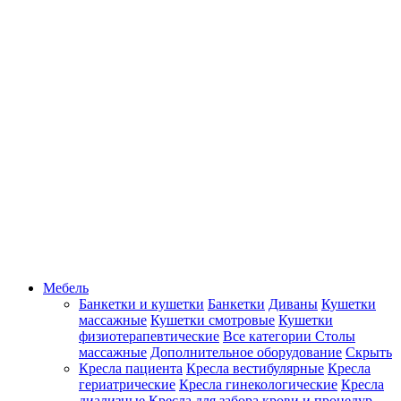
Мебель
Банкетки и кушетки
Банкетки
Диваны
Кушетки
массажные
Кушетки смотровые
Кушетки
физиотерапевтические
Все категории
Столы
массажные
Дополнительное оборудование
Скрыть
Кресла пациента
Кресла вестибулярные
Кресла
гериатрические
Кресла гинекологические
Кресла
диализные
Кресла для забора крови и процедур