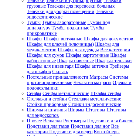
Тележки
Тележки внутрикорпусные
Тележки
грузовые
Тележки для перевозки больных
Тележки для уборки помещений
Тележки
эндоскопические
Тумбы
Тумбы лабораторные
Тумбы под
аппаратуру
Тумбы подкатные
Тумбы
прикроватные
Шкафы
Шкафы вытяжные
Шкафы для документов
Шкафы для ключей (ключницы)
Шкафы для
медикаментов
Шкафы для одежды
Все категории
Шкафы для сумок
Шкафы картотечные
Шкафы
лабораторные
Шкафы навесные
Шкафы-стеллажи
Шкафы для инвентаря
Шкафы аптечки
Трейзеры
для шкафов
Скрыть
Постельные принадлежности
Матрасы
Системы
противопролежневые
Чехлы на матрасы
Одеяла и
пододеяльники
Сейфы
Сейфы металлические
Шкафы-сейфы
Стеллажи и стойки
Стеллажи металлические
Стойки приборные
Стойки эндоскопические
Ширмы и штативы
Ширмы
Штативы
Штативы
для эндоскопов
Прочее
Вешалки
Ростомеры
Подставки для биксов
Подставки для тазов
Подставки для ног
Все
категории
Подставки для ведер
Контейнеры