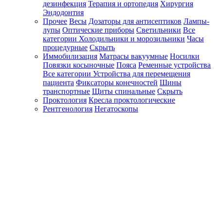
дезинфекция
Терапия и ортопедия
Хирургия
Эндодонтия
Прочее
Весы
Дозаторы для антисептиков
Лампы-
лупы
Оптические приборы
Светильники
Все
категории
Холодильники и морозильники
Часы
процедурные
Скрыть
Иммобилизация
Матрасы вакуумные
Носилки
Повязки косыночные
Пояса
Ременные устройства
Все категории
Устройства для перемещения
пациента
Фиксаторы конечностей
Шины
транспортные
Щиты спинальные
Скрыть
Проктология
Кресла проктологические
Рентгенология
Негатоскопы