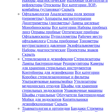
Наборы диагностические
Налобные осветители и
рефлекторы
Отоскопы
Все категории
ЛОР-
комбайны (установки)
Скрыть
Офтальмология
Анализаторы поля зрения
(периметры)
Аппараты магнитотерапии
Диоптриметры (линзметры)
Лампы щелевые
Монобиноскопы
Все категории
Наборы пробных
линз
Оправы пробные
Оптические приборы
Офтальмоскопы
Пупиллометры
Рабочее место
офтальмолога
Столы приборные
Тонометры
внутриглазного давления
Экзофтальмометры
Наборы диагностические
Проекторы знаков
Скрыть
Стерилизация и дезинфекция
Стерилизаторы
Лампы бактерицидные
Рециркуляторы
Камеры
для хранения стерильных инструментов
Контейнеры для дезинфекции
Все категории
Коробки стерилизационные и фильтры
Ультразвуковые ванны/мойки
Утилизаторы
медицинских отходов
Шкафы для хранения
стерильных эндоскопов
Упаковочные машины
Шкафы сушильные
Облучатели бактерицидные
Мойки для эндоскопов
Кипятильники
дезинфекционные
Скрыть
Травматология и ортопедия
Бандажи Стремена