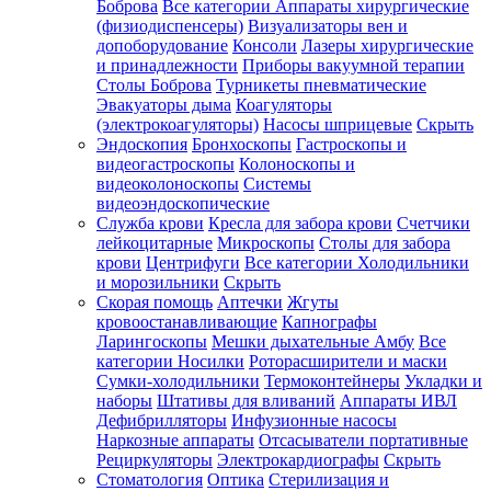
Боброва
Все категории
Аппараты хирургические
(физиодиспенсеры)
Визуализаторы вен и
допоборудование
Консоли
Лазеры хирургические
и принадлежности
Приборы вакуумной терапии
Столы Боброва
Турникеты пневматические
Эвакуаторы дыма
Коагуляторы
(электрокоагуляторы)
Насосы шприцевые
Скрыть
Эндоскопия
Бронхоскопы
Гастроскопы и
видеогастроскопы
Колоноскопы и
видеоколоноскопы
Системы
видеоэндоскопические
Служба крови
Кресла для забора крови
Счетчики
лейкоцитарные
Микроскопы
Столы для забора
крови
Центрифуги
Все категории
Холодильники
и морозильники
Скрыть
Скорая помощь
Аптечки
Жгуты
кровоостанавливающие
Капнографы
Ларингоскопы
Мешки дыхательные Амбу
Все
категории
Носилки
Роторасширители и маски
Сумки-холодильники
Термоконтейнеры
Укладки и
наборы
Штативы для вливаний
Аппараты ИВЛ
Дефибрилляторы
Инфузионные насосы
Наркозные аппараты
Отсасыватели портативные
Рециркуляторы
Электрокардиографы
Скрыть
Стоматология
Оптика
Стерилизация и