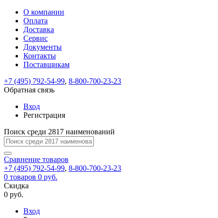
О компании
Восстановление
Обратная
Вход
Регистрация
Оплата
пароля
связь
На
Доставка
вашу
Сервис
почту
Только
Только
Документы
test@example.com
для
для
Ваше
Введите
Заполните
отправлена
ИП
ИП
Контакты
новый
Пароль
На
сообщение
форму.
ссылка.
и
и
пароль
Поставщикам
успешно
вашу
успешно
юр.
юр.
Перейдите
отправлено.
лиц
лиц
восстановлен
почту
Мы
+7 (495) 792-54-99
,
8-800-700-23-23
по
test@test.ru
ней
отправим
Обратная связь
для
отправлена
вам
завершения
ссылка.
Вход
регистрации.
ссылку
Регистрация
Войти
на
указанный
Перейдите
Сообщение
Поиск среди 2817 наименований
Ок
электронный
по
адрес,
ней
перейдя
Сравнение
для
товаров
по
+7 (495) 792-54-99
,
8-800-700-23-23
смены
Запомнить
Забыли
0
товаров
которой
0 руб.
пароля.
меня
пароль?
Сменить
Скидка
вы
0 руб.
сможете
пароль
Я принимаю условия
Войти
задать
пользовательского
Вход
новый
соглашения
и