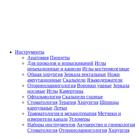
Инструменты
Анатомия
Пинцеты
Для проколов и впрыскиваний
Иглы
инъекционные и канюли
Иглы костномозговые
Общая хирургия
Зеркала ректальные
Ножи
ампутационные
Скальпели
Языкодержатели
Оториноларингология
Воронки ушные
Зеркала
носовые
Иглы
Камертоны
Офтальмология
Скальпели глазные
Стоматология
Терапия
Хирургия
Шприцы
карпульные
Лотки
Травматология и механотерапия
Метчики и
измерители канала
Угломеры
Наборы инструментов
Акушерство и гинекология
Стоматология
Оториноларингология
Хирургия