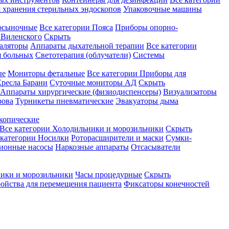
 хранения стерильных эндоскопов
Упаковочные машины
осыночные
Все категории
Пояса
Приборы опорно-
Виленского
Скрыть
аляторы
Аппараты дыхательной терапии
Все категории
я больных
Светотерапия (облучатели)
Системы
ые
Мониторы фетальные
Все категории
Приборы для
ресла Барани
Суточные мониторы АД
Скрыть
Аппараты хирургические (физиодиспенсеры)
Визуализаторы
рова
Турникеты пневматические
Эвакуаторы дыма
копические
Все категории
Холодильники и морозильники
Скрыть
 категории
Носилки
Роторасширители и маски
Сумки-
ионные насосы
Наркозные аппараты
Отсасыватели
ики и морозильники
Часы процедурные
Скрыть
ройства для перемещения пациента
Фиксаторы конечностей