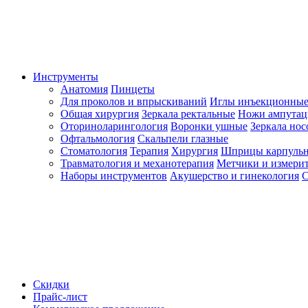
Инструменты
Анатомия
Пинцеты
Для проколов и впрыскиваний
Иглы инъекционные
Общая хирургия
Зеркала ректальные
Ножи ампута
Оториноларингология
Воронки ушные
Зеркала но
Офтальмология
Скальпели глазные
Стоматология
Терапия
Хирургия
Шприцы карпуль
Травматология и механотерапия
Метчики и измерит
Наборы инструментов
Акушерство и гинекология
С
Скидки
Прайс-лист