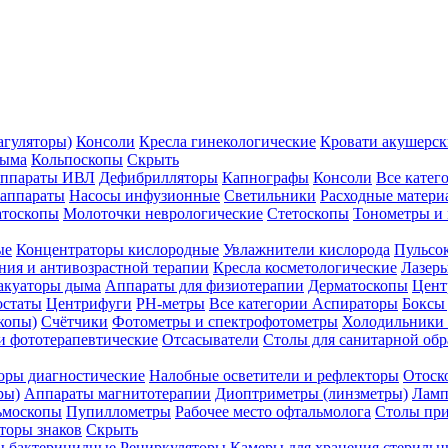
агуляторы)
Консоли
Кресла гинекологические
Кровати акушерск
дыма
Кольпоскопы
Скрыть
ппараты ИВЛ
Дефибрилляторы
Капнографы
Консоли
Все катег
 аппараты
Насосы инфузионные
Светильники
Расходные матери
атоскопы
Молоточки неврологические
Стетоскопы
Тонометры и
ые
Концентраторы кислородные
Увлажнители кислорода
Пульсо
ния и антивозрастной терапии
Кресла косметологические
Лазер
акуаторы дыма
Аппараты для физиотерапии
Дерматоскопы
Цент
остаты
Центрифуги
PH-метры
Все категории
Аспираторы
Боксы
копы)
Счётчики
Фотометры и спектрофотометры
Холодильники 
и фототерапевтические
Отсасыватели
Столы для санитарной обр
оры диагностические
Налобные осветители и рефлекторы
Отоск
ры)
Аппараты магнитотерапии
Диоптриметры (линзметры)
Ламп
ьмоскопы
Пупиллометры
Рабочее место офтальмолога
Столы пр
торы знаков
Скрыть
 бактерицидные
Рециркуляторы
Камеры для хранения стериль