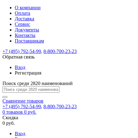
О компании
Восстановление
Обратная
Вход
Регистрация
Оплата
пароля
связь
На
Доставка
вашу
Сервис
почту
Только
Только
Документы
test@example.com
для
для
Ваше
Введите
Заполните
отправлена
Контакты
ИП
ИП
новый
Пароль
На
сообщение
ссылка.
форму.
и
и
Поставщикам
пароль
успешно
вашу
успешно
юр.
юр.
Перейдите
лиц
лиц
отправлено.
восстановлен
почту
+7 (495) 792-54-99
,
8-800-700-23-23
Мы
по
test@test.ru
ней
Обратная связь
отправим
для
отправлена
вам
завершения
Вход
ссылка.
регистрации.
ссылку
Регистрация
Войти
на
указанный
Поиск среди 2820 наименований
Перейдите
Сообщение
Ок
электронный
по
адрес,
ней
Сравнение
товаров
перейдя
для
+7 (495) 792-54-99
,
8-800-700-23-23
по
смены
Запомнить
Забыли
0
товаров
0 руб.
которой
пароля.
меня
пароль?
Скидка
Сменить
вы
0 руб.
сможете
пароль
Войти
Я принимаю условия
задать
Вход
пользовательского