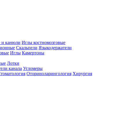
 и канюли
Иглы костномозговые
ционные
Скальпели
Языкодержатели
совые
Иглы
Камертоны
ные
Лотки
ели канала
Угломеры
томатология
Оториноларингология
Хирургия