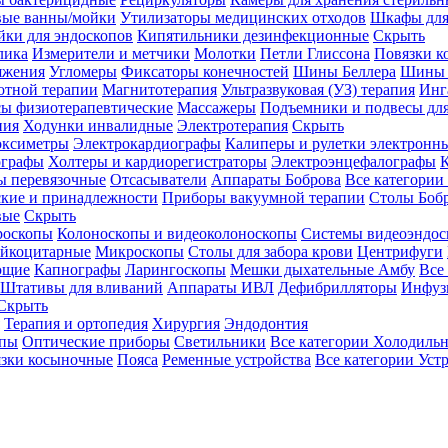
вые ванны/мойки
Утилизаторы медицинских отходов
Шкафы для
ки для эндоскопов
Кипятильники дезинфекционные
Скрыть
лика
Измерители и метчики
Молотки
Петли Глиссона
Повязки к
яжения
Угломеры
Фиксаторы конечностей
Шины Беллера
Шины 
отной терапии
Магнитотерапия
Ультразвуковая (УЗ) терапия
Инг
ы физиотерапевтические
Массажеры
Подъемники и подвесы дл
пия
Ходунки инвалидные
Электротерапия
Скрыть
оксиметры
Электрокардиографы
Калиперы и рулетки электронн
графы
Холтеры и кардиорегистраторы
Электроэнцефалографы
К
ы перевязочные
Отсасыватели
Аппараты Боброва
Все категории
ские и принадлежности
Приборы вакуумной терапии
Столы Боб
вые
Скрыть
роскопы
Колоноскопы и видеоколоноскопы
Системы видеоэндос
ейкоцитарные
Микроскопы
Столы для забора крови
Центрифуги
ющие
Капнографы
Ларингоскопы
Мешки дыхательные Амбу
Все
Штативы для вливаний
Аппараты ИВЛ
Дефибрилляторы
Инфуз
Скрыть
Терапия и ортопедия
Хирургия
Эндодонтия
упы
Оптические приборы
Светильники
Все категории
Холодильн
зки косыночные
Пояса
Ременные устройства
Все категории
Уст