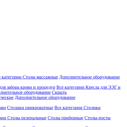
е категории
Столы массажные
Дополнительное оборудование
для забора крови и процедур
Все категории
Кресла для ЭЭГ и
лнительное оборудование
Скрыть
ические
Дополнительное оборудование
ови
Столики прикроватные
Все категории
Столики
ории
Столы пеленальные
Столы приборные
Столы-посты