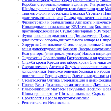
Коробки стерилизационные и фильтры
Ультразвуко
Шкафы сушильные
Облучатели бактерицидные
Мой
Травматология и ортопедия
Бандажи Стремена Пав
Зарегистрироваться
двигательного аппарата
Спицы для скелетного выт
Физиотерапия и реабилитация
Аппараты низкочаст
Инвалидные кресла-коляски
КВЧ-терапия
Комплекс
противопролежневые
Стулья санитарные
УВЧ тера
Функциональная диагностика
Динамометры
Пульс
Зачем
диагностики опорно-двигательного аппарата
Спиро
регистрироваться?
Хирургия
Светильники
Столы операционные
Стол
вен и допоборудование
Консоли
Лазеры хирургиче
Все
Коагуляторы (электрокоагуляторы)
Насосы шприце
покупки
Эндоскопия
Бронхоскопы
Гастроскопы и видеогаст
в
одном
Служба крови
Кресла для забора крови
Счетчики л
месте
Скорая помощь
Аптечки
Жгуты кровоостанавлива
Личный
холодильники
Термоконтейнеры
Укладки и наборы
менеджер
портативные
Рециркуляторы
Электрокардиографы
Стоматология
Оптика
Стерилизация и дезинфекция
Отслеживание
статуса
Прочее
Весы
Дозаторы для антисептиков
Лампы-л
заказа
Иммобилизация
Матрасы вакуумные
Носилки
Повя
Шины транспортные
Щиты спинальные
Скрыть
Проктология
Кресла проктологические
Рентгенология
Негатоскопы