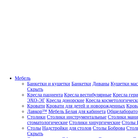
Мебель
Банкетки и кушетки
Банкетки
Диваны
Кушетки ма
Скрыть
Кресла пациента
Кресла вестибулярные
Кресла гер
ЭХО-ЭГ
Кресла донорские
Кресла косметологическ
Кровати
Кровати для детей и новорожденных
Кров
Лавкор™
Мебель Белая для кабинета
Общелаборато
Столики
Столики инструментальные
Столики ман
стоматологические
Столики хирургические
Столы 
Столы
Надстройки для столов
Столы Боброва
Стол
Скрыть