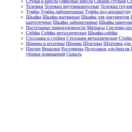
Стулья и кресла
Офисные кресла
Секции стульев
Ст
Тележки
Тележки внутрикорпусные
Тележки грузо
Тумбы
Тумбы лабораторные
Тумбы под аппаратуру
Шкафы
Шкафы вытяжные
Шкафы для документов
картотечные
Шкафы лабораторные
Шкафы навесны
Постельные принадлежности
Матрасы
Системы пр
Сейфы
Сейфы металлические
Шкафы-сейфы
Стеллажи и стойки
Стеллажи металлические
Стойк
Ширмы и штативы
Ширмы
Штативы
Штативы для 
Прочее
Вешалки
Ростомеры
Подставки для биксов
уборки помещений
Скрыть