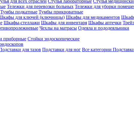
улья для всех отраслей
Стулья лабораторные
Стулья медицински
вые
Тележки для перевозки больных
Тележки для уборки помещ
Тумбы подкатные
Тумбы прикроватные
Шкафы для ключей (ключницы)
Шкафы для медикаментов
Шкафы
е
Шкафы-стеллажи
Шкафы для инвентаря
Шкафы аптечки
Трей
отивопролежневые
Чехлы на матрасы
Одеяла и пододеяльники
и приборные
Стойки эндоскопические
эндоскопов
Подставки для тазов
Подставки для ног
Все категории
Подставки