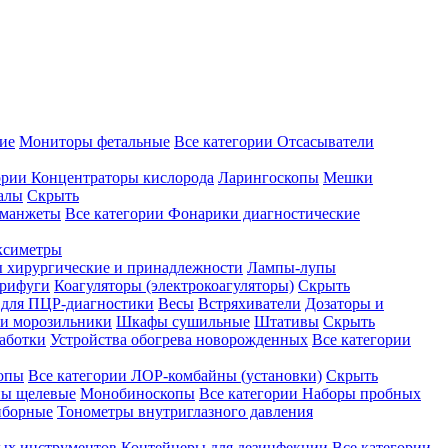
ие
Мониторы фетальные
Все категории
Отсасыватели
ории
Концентраторы кислорода
Ларингоскопы
Мешки
алы
Скрыть
 манжеты
Все категории
Фонарики диагностические
ксиметры
ы хирургические и принадлежности
Лампы-лупы
рифуги
Коагуляторы (электрокоагуляторы)
Скрыть
 для ПЦР-диагностики
Весы
Встряхиватели
Дозаторы и
и морозильники
Шкафы сушильные
Штативы
Скрыть
аботки
Устройства обогрева новорожденных
Все категории
опы
Все категории
ЛОР-комбайны (установки)
Скрыть
ы щелевые
Монобиноскопы
Все категории
Наборы пробных
иборные
Тонометры внутриглазного давления
ных инструментов
Контейнеры для дезинфекции
Все категории