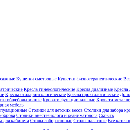
ссажные
Кушетки смотровые
Кушетки физиотерапевтические
Вс
иатрические
Кресла гинекологические
Кресла диализные
Кресла 
ие
Кресла отоларингологические
Кресла проктологические
Допо
ати общебольничные
Кровати функциональные
Кровати металл
рная мебель
ипуляционные
Столики для детских весов
Столики для забора кр
Боброва
Столики анестезиолога и реаниматолога
Скрыть
ы для кабинета
Столы лабораторные
Столы палатные
Все катег